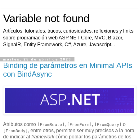
Variable not found
Artículos, tutoriales, trucos, curiosidades, reflexiones y links
sobre programación web ASP.NET Core, MVC, Blazor,
SignalR, Entity Framework, C#, Azure, Javascript...
martes, 25 de abril de 2023
Binding de parámetros en Minimal APIs
con BindAsync
Atributos como
,
,
o
[FromRoute]
[FromForm]
[FromQuery]
, entre otros, permiten ser muy precisos a la hora
[FromBody]
de indicar al
framework
cómo poblar los parámetros de los