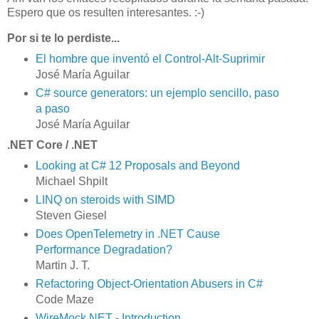
Espero que os resulten interesantes. :-)
Por si te lo perdiste...
El hombre que inventó el Control-Alt-Suprimir
José María Aguilar
C# source generators: un ejemplo sencillo, paso
a paso
José María Aguilar
.NET Core / .NET
Looking at C# 12 Proposals and Beyond
Michael Shpilt
LINQ on steroids with SIMD
Steven Giesel
Does OpenTelemetry in .NET Cause
Performance Degradation?
Martin J. T.
Refactoring Object-Orientation Abusers in C#
Code Maze
WireMock.NET - Introduction