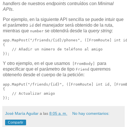
handlers
de nuestros
endpoints
contruídos con
Minimal
APIs
.
Por ejemplo, en la siguiente API sencilla se puede intuir que
el parámetro
del manejador será obtenido de la ruta,
id
mientras que
se obtendrá desde la
query string
:
number
app.MapPost("/friends/{id}/phones", ([FromRoute] int id
{

    // Añadir un número de teléfono al amigo

Y otro ejemplo, en el que usamos
para
[FromBody]
especificar que el parámetro de tipo
queremos
Friend
obtenerlo desde el cuerpo de la petición:
app.MapPut("/friends/{id}", ([FromRoute] int id, [FromB
{

    // Actualizar amigo

José María Aguilar
a las
8:05 a. m.
No hay comentarios:
Compartir