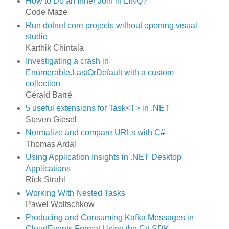
How to Do an Inner Join in LINQ?
Code Maze
Run dotnet core projects without opening visual
studio
Karthik Chintala
Investigating a crash in
Enumerable.LastOrDefault with a custom
collection
Gérald Barré
5 useful extensions for Task<T> in .NET
Steven Giesel
Normalize and compare URLs with C#
Thomas Ardal
Using Application Insights in .NET Desktop
Applications
Rick Strahl
Working With Nested Tasks
Pawel Woltschkow
Producing and Consuming Kafka Messages in
CloudEvents Format Using the C# SDK