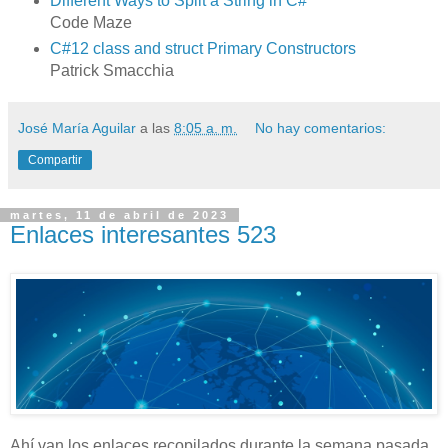
Different Ways to Split a String in C#
Code Maze
C#12 class and struct Primary Constructors
Patrick Smacchia
José María Aguilar
a las
8:05 a. m.
No hay comentarios:
Compartir
martes, 11 de abril de 2023
Enlaces interesantes 523
Ahí van los enlaces recopilados durante la semana pasada.