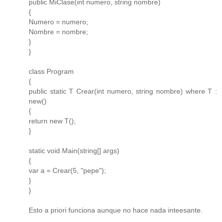
public MiClase(int numero, string nombre)
{
Numero = numero;
Nombre = nombre;
}
}
class Program
{
public static T Crear(int numero, string nombre) where T :
new()
{
return new T();
}
static void Main(string[] args)
{
var a = Crear(5, "pepe");
}
}
Esto a priori funciona aunque no hace nada inteesante.