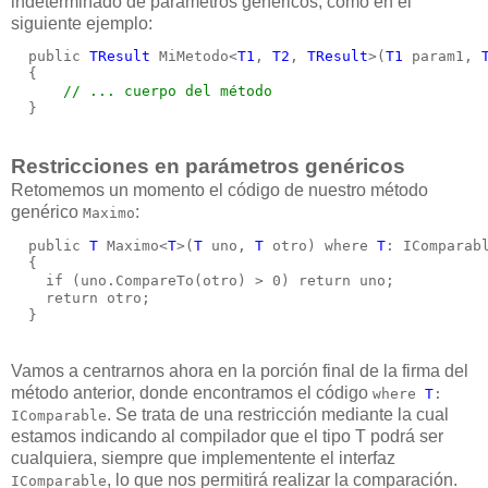
indeterminado de parámetros genéricos, como en el
siguiente ejemplo:
  public 
TResult
 MiMetodo<
T1
, 
T2
, 
TResult
>(
T1
 param1, 
  {
// ... cuerpo del método
  }
Restricciones en parámetros genéricos
Retomemos un momento el código de nuestro método
genérico
:
Maximo
  public 
T
 Maximo<
T
>(
T
 uno, 
T
 otro) where 
T
: IComparab
  {
    if (uno.CompareTo(otro) > 0) return uno;
    return otro;
  }
Vamos a centrarnos ahora en la porción final de la firma del
método anterior, donde encontramos el código
where
T
:
. Se trata de una restricción mediante la cual
IComparable
estamos indicando al compilador que el tipo T podrá ser
cualquiera, siempre que implementente el interfaz
, lo que nos permitirá realizar la comparación.
IComparable