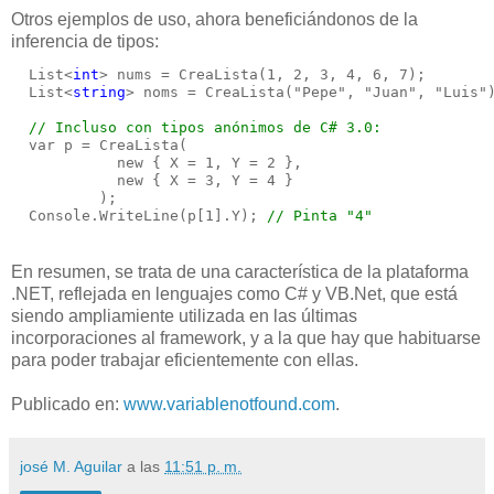
Otros ejemplos de uso, ahora beneficiándonos de la
inferencia de tipos:
  List<
int
> nums = CreaLista(1, 2, 3, 4, 6, 7);
  List<
string
> noms = CreaLista("Pepe", "Juan", "Luis"
// Incluso con tipos anónimos de C# 3.0:
  var p = CreaLista(
            new { X = 1, Y = 2 }, 
            new { X = 3, Y = 4 }
          );
  Console.WriteLine(p[1].Y); 
// Pinta "4"
En resumen, se trata de una característica de la plataforma
.NET, reflejada en lenguajes como C# y VB.Net, que está
siendo ampliamiente utilizada en las últimas
incorporaciones al framework, y a la que hay que habituarse
para poder trabajar eficientemente con ellas.
Publicado en:
www.variablenotfound.com
.
josé M. Aguilar
a las
11:51 p. m.