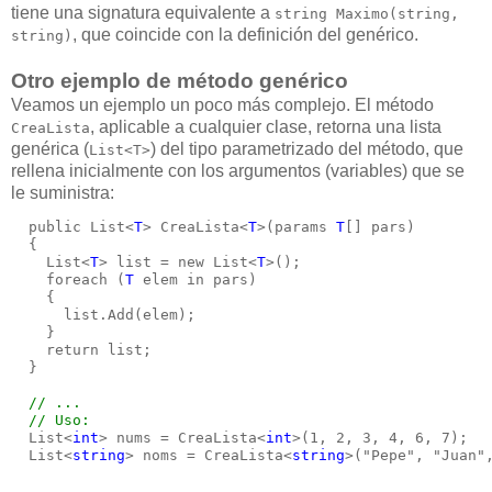
tiene una signatura equivalente a
string Maximo(string,
, que coincide con la definición del genérico.
string)
Otro ejemplo de método genérico
Veamos un ejemplo un poco más complejo. El método
, aplicable a cualquier clase, retorna una lista
CreaLista
genérica (
) del tipo parametrizado del método, que
List<T>
rellena inicialmente con los argumentos (variables) que se
le suministra:
  public List<
T
> CreaLista<
T
>(params 
T
[] pars)
  {
    List<
T
> list = new List<
T
>();
    foreach (
T
 elem in pars)
    {
      list.Add(elem);
    }
    return list;
  }
// ...
  // Uso:
  List<
int
> nums = CreaLista<
int
>(1, 2, 3, 4, 6, 7);
  List<
string
> noms = CreaLista<
string
>("Pepe", "Juan"