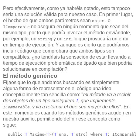
Pero efectivamente, como ya habréis notado, esto tampoco
sería una solución válida para nuestro caso. En primer lugar,
el hecho de que ambos parámetros sean
o
object
no asegura en ningún momento que sean del
IComparable
mismo tipo, por lo que podría invocar el método enviándole,
por ejemplo, un
y un
, lo que provocaría un error
string
int
en tiempo de ejecución. Y aunque es cierto que podríamos
incluir código que comprobara que ambos tipos son
compatibles, ¿no tendríais la sensación de estar llevando a
tiempo de ejecución problemática de tipado que bien podría
solucionarse en compilación?
El método genérico
Fijaos que lo que andamos buscando es simplemente
alguna forma de representar en el código una idea
conceptualmente tan sencilla como: "
mi método va a recibir
dos objetos de un tipo cualquiera
T
, que implemente
, y va a retornar el que sea mayor de ellos
". En
IComparable
este momento es cuando los métodos genéricos acuden en
nuestro auxilio, permitiendo definir ese concepto como
sigue:
  public 
T
 Maximo<
T
>(
T
 uno, 
T
 otro) where 
T
: IComparab