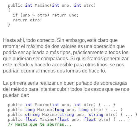
  public 
int
 Maximo(
int
 uno, 
int
 otro)
  {
    if (uno > otro) return uno;
    return otro;
  }
Hasta ahí, todo correcto. Sin embargo, está claro que
retornar el máximo de dos valores es una operación que
podría ser aplicada a más tipos, prácticamente a todos los
que pudieran ser comparados. Si quisiéramos generalizar
este método y hacerlo accesible para otros tipos, se nos
podrían ocurrir al menos dos formas de hacerlo.
La primera sería realizar un buen puñado de sobrecargas
del método para intentar cubrir todos los casos que se nos
puedan dar:
  public 
int
 Maximo(
int
 uno, 
int
 otro) { ... }
  public 
long
 Maximo(
long
 uno, 
long
 otro) { ... }
  public 
string
 Maximo(
string
 uno, 
string
 otro) { ... 
  public 
float
 Maximo(
float
 uno, 
float
 otro) { ... }
// Hasta que te aburras...