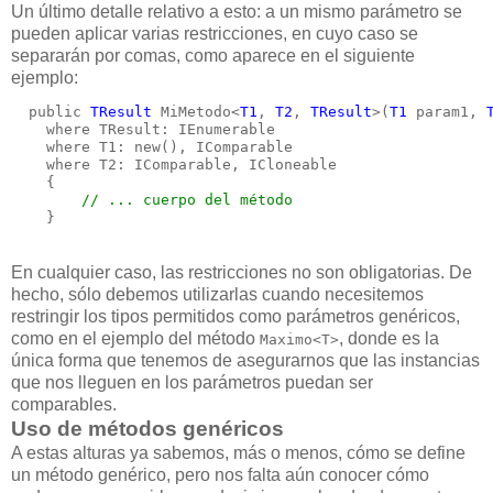
Un último detalle relativo a esto: a un mismo parámetro se
pueden aplicar varias restricciones, en cuyo caso se
separarán por comas, como aparece en el siguiente
ejemplo:
  public 
TResult
 MiMetodo<
T1
, 
T2
, 
TResult
>(
T1
 param1, 
    where TResult: IEnumerable
    where T1: new(), IComparable
    where T2: IComparable, ICloneable
    {
// ... cuerpo del método
    }
En cualquier caso, las restricciones no son obligatorias. De
hecho, sólo debemos utilizarlas cuando necesitemos
restringir los tipos permitidos como parámetros genéricos,
como en el ejemplo del método
, donde es la
Maximo<T>
única forma que tenemos de asegurarnos que las instancias
que nos lleguen en los parámetros puedan ser
comparables.
Uso de métodos genéricos
A estas alturas ya sabemos, más o menos, cómo se define
un método genérico, pero nos falta aún conocer cómo