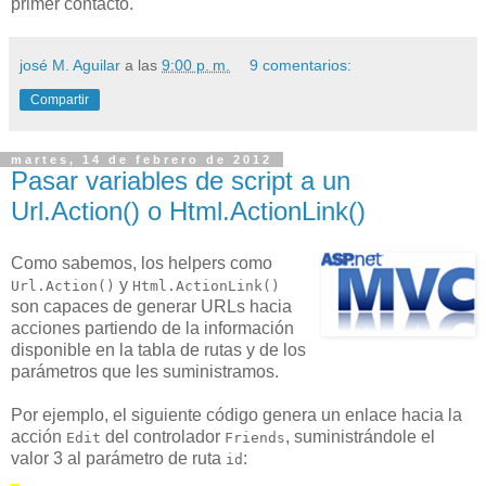
primer contacto.
josé M. Aguilar
a las
9:00 p. m.
9 comentarios:
Compartir
martes, 14 de febrero de 2012
Pasar variables de script a un
Url.Action() o Html.ActionLink()
Como sabemos, los helpers como
y
Url.Action()
Html.ActionLink()
son capaces de generar URLs hacia
acciones partiendo de la información
disponible en la tabla de rutas y de los
parámetros que les suministramos.
Por ejemplo, el siguiente código genera un enlace hacia la
acción
del controlador
, suministrándole el
Edit
Friends
valor 3 al parámetro de ruta
:
id