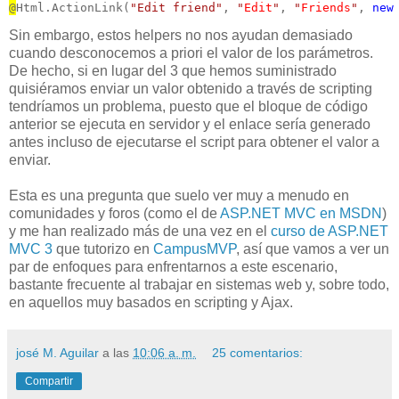
@
Html.ActionLink(
"Edit friend"
, 
"
Edit
"
, 
"
Friends
"
, 
new
Sin embargo, estos helpers no nos ayudan demasiado
cuando desconocemos a priori el valor de los parámetros.
De hecho, si en lugar del 3 que hemos suministrado
quisiéramos enviar un valor obtenido a través de scripting
tendríamos un problema, puesto que el bloque de código
anterior se ejecuta en servidor y el enlace sería generado
antes incluso de ejecutarse el script para obtener el valor a
enviar.
Esta es una pregunta que suelo ver muy a menudo en
comunidades y foros (como el de
ASP.NET MVC en MSDN
)
y me han realizado más de una vez en el
curso de ASP.NET
MVC 3
que tutorizo en
CampusMVP
, así que vamos a ver un
par de enfoques para enfrentarnos a este escenario,
bastante frecuente al trabajar en sistemas web y, sobre todo,
en aquellos muy basados en scripting y Ajax.
josé M. Aguilar
a las
10:06 a. m.
25 comentarios:
Compartir