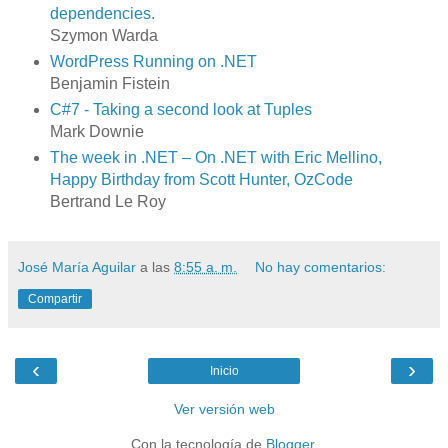
dependencies.
Szymon Warda
WordPress Running on .NET
Benjamin Fistein
C#7 - Taking a second look at Tuples
Mark Downie
The week in .NET – On .NET with Eric Mellino,
Happy Birthday from Scott Hunter, OzCode
Bertrand Le Roy
José María Aguilar
a las
8:55 a. m.
No hay comentarios:
Compartir
‹
›
Inicio
Ver versión web
Con la tecnología de
Blogger
.