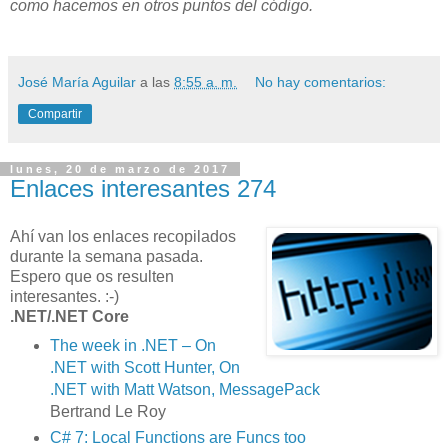
como hacemos en otros puntos del código.
José María Aguilar
a las
8:55 a. m.
No hay comentarios:
Compartir
lunes, 20 de marzo de 2017
Enlaces interesantes 274
Ahí van los enlaces recopilados
durante la semana pasada.
Espero que os resulten
interesantes. :-)
.NET/.NET Core
The week in .NET – On
.NET with Scott Hunter, On
.NET with Matt Watson, MessagePack
Bertrand Le Roy
C# 7: Local Functions are Funcs too