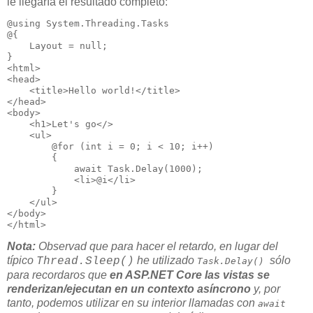
le llegaría el resultado completo:
@using System.Threading.Tasks

@{

    Layout = null;

}

<html>

<head>

    <title>Hello world!</title>

</head>

<body>

    <h1>Let's go</>

    <ul>

        @for (int i = 0; i < 10; i++)

        {

            await Task.Delay(1000);

            <li>@i</li>

        }

    </ul>

</body>

</html>
Nota:
Observad que para hacer el retardo, en lugar del
típico
he utilizado
sólo
Thread.Sleep()
Task.Delay()
para recordaros que
en ASP.NET Core las vistas se
renderizan/ejecutan en un contexto asíncrono
y, por
tanto, podemos utilizar en su interior llamadas con
await