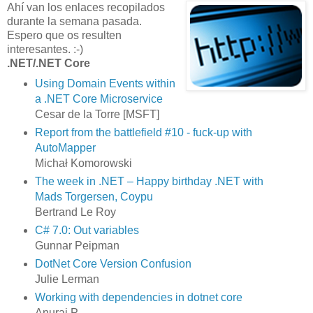
Ahí van los enlaces recopilados
durante la semana pasada.
Espero que os resulten
interesantes. :-)
.NET/.NET Core
Using Domain Events within
a .NET Core Microservice
Cesar de la Torre [MSFT]
Report from the battlefield #10 - fuck-up with
AutoMapper
Michał Komorowski
The week in .NET – Happy birthday .NET with
Mads Torgersen, Coypu
Bertrand Le Roy
C# 7.0: Out variables
Gunnar Peipman
DotNet Core Version Confusion
Julie Lerman
Working with dependencies in dotnet core
Anuraj P.