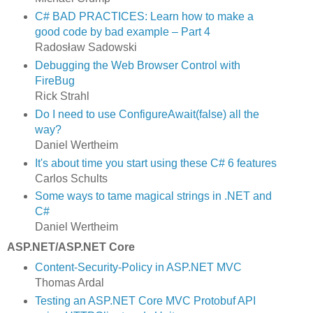
C# BAD PRACTICES: Learn how to make a
good code by bad example – Part 4
Radosław Sadowski
Debugging the Web Browser Control with
FireBug
Rick Strahl
Do I need to use ConfigureAwait(false) all the
way?
Daniel Wertheim
It's about time you start using these C# 6 features
Carlos Schults
Some ways to tame magical strings in .NET and
C#
Daniel Wertheim
ASP.NET/ASP.NET Core
Content-Security-Policy in ASP.NET MVC
Thomas Ardal
Testing an ASP.NET Core MVC Protobuf API