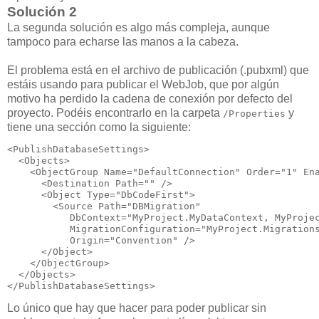
Solución 2
La segunda solución es algo más compleja, aunque
tampoco para echarse las manos a la cabeza.
El problema está en el archivo de publicación (.pubxml) que
estáis usando para publicar el WebJob, que por algún
motivo ha perdido la cadena de conexión por defecto del
proyecto. Podéis encontrarlo en la carpeta
y
/Properties
tiene una sección como la siguiente:
<PublishDatabaseSettings>

  <Objects>

    <ObjectGroup Name="DefaultConnection" Order="1" Ena
      <Destination Path="" />

      <Object Type="DbCodeFirst">

        <Source Path="DBMigration" 

           DbContext="MyProject.MyDataContext, MyProjec
           MigrationConfiguration="MyProject.Migrations
           Origin="Convention" />

      </Object>

    </ObjectGroup>

  </Objects>

</PublishDatabaseSettings>
Lo único que hay que hacer para poder publicar sin