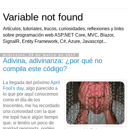
Variable not found
Artículos, tutoriales, trucos, curiosidades, reflexiones y links
sobre programación web ASP.NET Core, MVC, Blazor,
SignalR, Entity Framework, C#, Azure, Javascript...
miércoles, 29 de marzo de 2017
Adivina, adivinanza: ¿por qué no
compila este código?
La llegada del próximo
April
Fool's day
, algo parecido a
lo que por aquí conocemos
como el día de los
Inocentes, me ha recordado
una curiosidad con la que
me topé hace algún tiempo
que, si tenéis un poco de
maldad reprimida, podéis