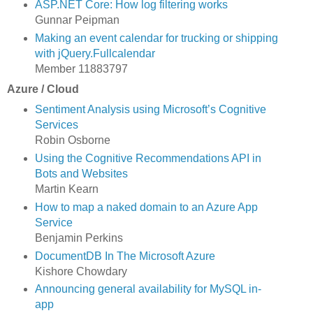
ASP.NET Core: How log filtering works
Gunnar Peipman
Making an event calendar for trucking or shipping
with jQuery.Fullcalendar
Member 11883797
Azure / Cloud
Sentiment Analysis using Microsoft’s Cognitive
Services
Robin Osborne
Using the Cognitive Recommendations API in
Bots and Websites
Martin Kearn
How to map a naked domain to an Azure App
Service
Benjamin Perkins
DocumentDB In The Microsoft Azure
Kishore Chowdary
Announcing general availability for MySQL in-
app