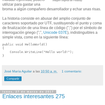
Imagen original de Pixabay.
utilizar para gastar una
broma a algún compañero desarrollador y echar unas risas.
La historia consiste en abusar del amplio conjunto de
caracteres soportado por UTF, sustituyendo el punto y coma
de finalización de una línea de código (";") por el símbolo de
interrogación griego (";",
Unicode 037E
), indistinguibles a
simple vista, como en la siguiente línea:
public void HelloWorld()

{

    Console.WriteLine("Hello world!");

}
José María Aguilar
a las
10:50 a. m.
1 comentario:
Compartir
lunes, 27 de marzo de 2017
Enlaces interesantes 275