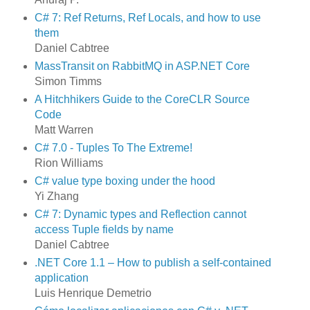
C# 7: Ref Returns, Ref Locals, and how to use
them
Daniel Cabtree
MassTransit on RabbitMQ in ASP.NET Core
Simon Timms
A Hitchhikers Guide to the CoreCLR Source
Code
Matt Warren
C# 7.0 - Tuples To The Extreme!
Rion Williams
C# value type boxing under the hood
Yi Zhang
C# 7: Dynamic types and Reflection cannot
access Tuple fields by name
Daniel Cabtree
.NET Core 1.1 – How to publish a self-contained
application
Luis Henrique Demetrio