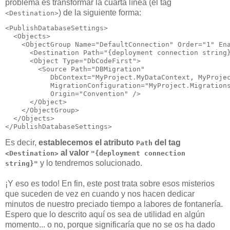
problema es transformar la cuarta línea (el tag
) de la siguiente forma:
<Destination>
<PublishDatabaseSettings>

  <Objects>

    <ObjectGroup Name="DefaultConnection" Order="1" Ena
      <Destination Path="{deployment connection string}
      <Object Type="DbCodeFirst">

        <Source Path="DBMigration" 

           DbContext="MyProject.MyDataContext, MyProjec
           MigrationConfiguration="MyProject.Migrations
           Origin="Convention" />

      </Object>

    </ObjectGroup>

  </Objects>

</PublishDatabaseSettings>
Es decir,
establecemos el atributo
del tag
Path
al valor
<Destination>
"{deployment connection
y lo tendremos solucionado.
string}"
¡Y eso es todo! En fin, este post trata sobre esos misterios
que suceden de vez en cuando y nos hacen dedicar
minutos de nuestro preciado tiempo a labores de fontanería.
Espero que lo descrito aquí os sea de utilidad en algún
momento... o no, porque significaría que no se os ha dado