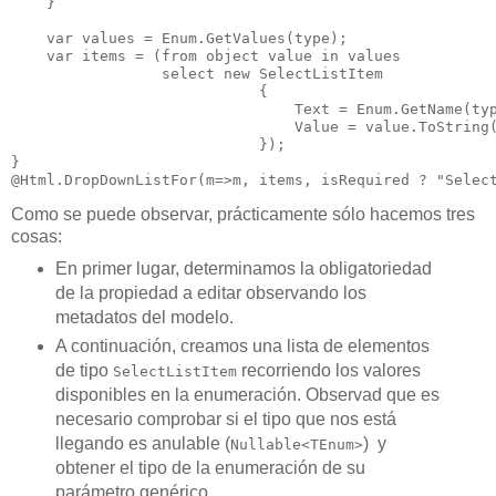
    }

    var values = Enum.GetValues(type);

    var items = (from object value in values

                 select new SelectListItem

                            {

                                Text = Enum.GetName(typ
                                Value = value.ToString(
                            });

}

@Html.DropDownListFor(m=>m, items, isRequired ? "Selec
Como se puede observar, prácticamente sólo hacemos tres
cosas:
En primer lugar, determinamos la obligatoriedad
de la propiedad a editar observando los
metadatos del modelo.
A continuación, creamos una lista de elementos
de tipo
recorriendo los valores
SelectListItem
disponibles en la enumeración. Observad que es
necesario comprobar si el tipo que nos está
llegando es anulable (
) y
Nullable<TEnum>
obtener el tipo de la enumeración de su
parámetro genérico.