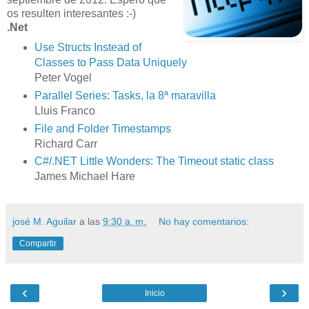
os resulten interesantes :-)
.Net
Use Structs Instead of
Classes to Pass Data Uniquely
Peter Vogel
Parallel Series: Tasks, la 8ª maravilla
Lluis Franco
File and Folder Timestamps
Richard Carr
C#/.NET Little Wonders: The Timeout static class
James Michael Hare
josé M. Aguilar
a las
9:30 a. m.
No hay comentarios:
Compartir
‹
›
Inicio