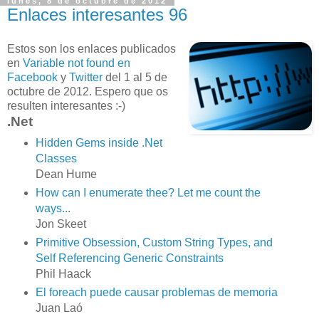
lunes, 8 de octubre de 2012
Enlaces interesantes 96
Estos son los enlaces publicados
en
Variable not found en
Facebook
y
Twitter
del 1 al 5 de
octubre de 2012. Espero que os
resulten interesantes :-)
.Net
Hidden Gems inside .Net
Classes
Dean Hume
How can I enumerate thee? Let me count the
ways...
Jon Skeet
Primitive Obsession, Custom String Types, and
Self Referencing Generic Constraints
Phil Haack
El foreach puede causar problemas de memoria
Juan Laó