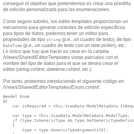
conseguir el objetivo que pretendemos es crear una plantilla
de edición personalizada para las enumeraciones.
Como seguro sabréis, los
editor templates
proporcionan un
mecanismo para generar controles de edición específicos
para tipos de datos; podemos tener un editor para
propiedades de tipo
(p.e., un cuadro de texto), de tipo
string
(p.e., un cuadro de texto con un
date picker
), etc.
DateTime
Lo único que hay que hacer es crear en la carpeta
/Views/Shared/EditorTemplates
vistas parciales con el
nombre del tipo de datos para el que se desea crear el
editor (
string.cshtml
,
datetime.cshtml
, etc.).
Por tanto, probemos introduciendo el siguiente código en
/Views/Shared/EditorTemplates/Enum.cshtml
:
@model Enum

@{

    var isRequired = this.ViewData.ModelMetadata.IsRequ
    var type = this.ViewData.ModelMetadata.ModelType;

    if (type.IsGenericType && type.GetGenericTypeDefini
    {

        type = type.GenericTypeArguments[0];
