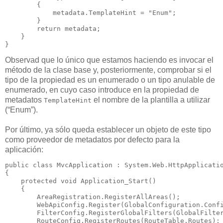
        {

            metadata.TemplateHint = "Enum";

        }

        return metadata;

    }

}
Observad que lo único que estamos haciendo es invocar el
método de la clase base y, posteriormente, comprobar si el
tipo de la propiedad es un enumerado o un tipo anulable de
enumerado, en cuyo caso introduce en la propiedad de
metadatos
el nombre de la plantilla a utilizar
TemplateHint
(“Enum”).
Por último, ya sólo queda establecer un objeto de este tipo
como proveedor de metadatos por defecto para la
aplicación:
public class MvcApplication : System.Web.HttpApplicatio
{

    protected void Application_Start()

    {

        AreaRegistration.RegisterAllAreas();

        WebApiConfig.Register(GlobalConfiguration.Confi
        FilterConfig.RegisterGlobalFilters(GlobalFilter
        RouteConfig.RegisterRoutes(RouteTable.Routes);
