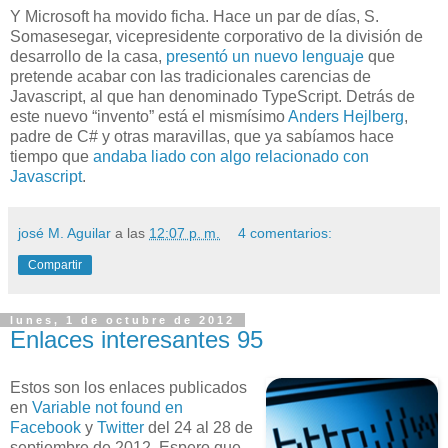
Y Microsoft ha movido ficha. Hace un par de días, S.
Somasesegar, vicepresidente corporativo de la división de
desarrollo de la casa,
presentó un nuevo lenguaje
que
pretende acabar con las tradicionales carencias de
Javascript, al que han denominado TypeScript. Detrás de
este nuevo “invento” está el mismísimo
Anders Hejlberg
,
padre de C# y otras maravillas, que ya sabíamos hace
tiempo que
andaba liado con algo relacionado con
Javascript
.
josé M. Aguilar
a las
12:07 p. m.
4 comentarios:
Compartir
lunes, 1 de octubre de 2012
Enlaces interesantes 95
Estos son los enlaces publicados
en
Variable not found en
Facebook
y
Twitter
del 24 al 28 de
septiembre de 2012. Espero que