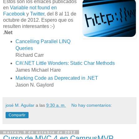
Estos son los enlaces publicados
en
Variable not found en
Facebook
y
Twitter
, del 8 al 11 de
octubre de 2012. Espero que os
resulten interesantes :-)
.Net
Cancelling Parallel LINQ
Queries
Richard Carr
C#/.NET Little Wonders: Static Char Methods
James Michael Hare
Marking Code as Deprecated in .NET
Jason N. Gaylord
josé M. Aguilar
a las
9:30 a. m.
No hay comentarios:
Compartir
martes, 9 de octubre de 2012
Curso de MVC 4 en CampusMVP