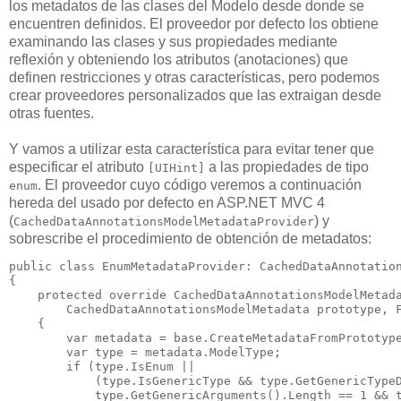
los metadatos de las clases del Modelo desde donde se
encuentren definidos. El proveedor por defecto los obtiene
examinando las clases y sus propiedades mediante
reflexión y obteniendo los atributos (anotaciones) que
definen restricciones y otras características, pero podemos
crear proveedores personalizados que las extraigan desde
otras fuentes.
Y vamos a utilizar esta característica para evitar tener que
especificar el atributo
a las propiedades de tipo
[UIHint]
. El proveedor cuyo código veremos a continuación
enum
hereda del usado por defecto en ASP.NET MVC 4
(
) y
CachedDataAnnotationsModelMetadataProvider
sobrescribe el procedimiento de obtención de metadatos:
public class EnumMetadataProvider: CachedDataAnnotation
{

    protected override CachedDataAnnotationsModelMetada
        CachedDataAnnotationsModelMetadata prototype, F
    {

        var metadata = base.CreateMetadataFromPrototype
        var type = metadata.ModelType;

        if (type.IsEnum ||

            (type.IsGenericType && type.GetGenericTypeD
            type.GetGenericArguments().Length == 1 && t