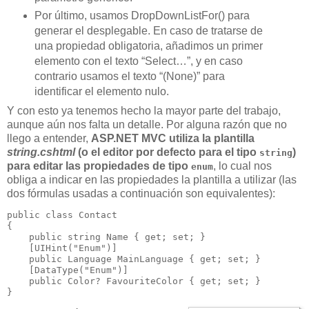
Por último, usamos DropDownListFor() para
generar el desplegable. En caso de tratarse de
una propiedad obligatoria, añadimos un primer
elemento con el texto “Select…”, y en caso
contrario usamos el texto “(None)” para
identificar el elemento nulo.
Y con esto ya tenemos hecho la mayor parte del trabajo,
aunque aún nos falta un detalle. Por alguna razón que no
llego a entender,
ASP.NET MVC utiliza la plantilla
string.cshtml
(o el editor por defecto para el tipo
)
string
para editar las propiedades de tipo
, lo cual nos
enum
obliga a indicar en las propiedades la plantilla a utilizar (las
dos fórmulas usadas a continuación son equivalentes):
public class Contact

{

    public string Name { get; set; }  

    [UIHint("Enum")]

    public Language MainLanguage { get; set; }

    [DataType("Enum")]

    public Color? FavouriteColor { get; set; }

}