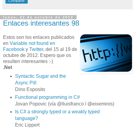
Compartir
lunes, 22 de octubre de 2012
Enlaces interesantes 98
Estos son los enlaces publicados
en
Variable not found en
Facebook
y
Twitter
, del 15 al 19 de
octubre de 2012. Espero que os
resulten interesantes :-)
.Net
Syntactic Sugar and the
Async Pill
Dino Esposito
Functional programming in C#
Jovan Popovic (vía @lluisfranco / @eixeminis)
Is C# a strongly typed or a weakly typed
language?
Eric Lippert