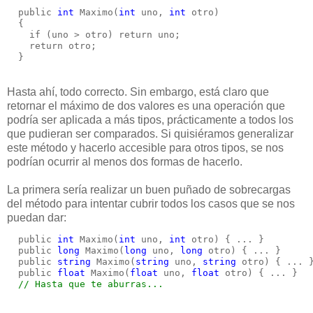
  public 
int
 Maximo(
int
 uno, 
int
 otro)
  {
    if (uno > otro) return uno;
    return otro;
  }
Hasta ahí, todo correcto. Sin embargo, está claro que
retornar el máximo de dos valores es una operación que
podría ser aplicada a más tipos, prácticamente a todos los
que pudieran ser comparados. Si quisiéramos generalizar
este método y hacerlo accesible para otros tipos, se nos
podrían ocurrir al menos dos formas de hacerlo.
La primera sería realizar un buen puñado de sobrecargas
del método para intentar cubrir todos los casos que se nos
puedan dar:
  public 
int
 Maximo(
int
 uno, 
int
 otro) { ... }
  public 
long
 Maximo(
long
 uno, 
long
 otro) { ... }
  public 
string
 Maximo(
string
 uno, 
string
 otro) { ... 
  public 
float
 Maximo(
float
 uno, 
float
 otro) { ... }
// Hasta que te aburras...