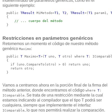
indeterminado de parámetros genéricos, como en el
siguiente ejemplo:
  public 
TResult
 MiMetodo<
T1
, 
T2
, 
TResult
>(
T1
 param1, 
  {
// ... cuerpo del método
  }
Restricciones en parámetros genéricos
Retomemos un momento el código de nuestro método
genérico
:
Maximo
  public 
T
 Maximo<
T
>(
T
 uno, 
T
 otro) where 
T
: IComparab
  {
    if (uno.CompareTo(otro) > 0) return uno;
    return otro;
  }
Vamos a centrarnos ahora en la porción final de la firma del
método anterior, donde encontramos el código
where
T
:
. Se trata de una restricción mediante la cual
IComparable
estamos indicando al compilador que el tipo T podrá ser
cualquiera, siempre que implementente el interfaz
, lo que nos permitirá realizar la comparación.
IComparable