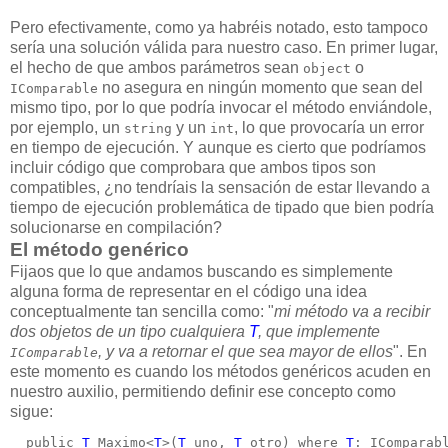
Pero efectivamente, como ya habréis notado, esto tampoco
sería una solución válida para nuestro caso. En primer lugar,
el hecho de que ambos parámetros sean
o
object
no asegura en ningún momento que sean del
IComparable
mismo tipo, por lo que podría invocar el método enviándole,
por ejemplo, un
y un
, lo que provocaría un error
string
int
en tiempo de ejecución. Y aunque es cierto que podríamos
incluir código que comprobara que ambos tipos son
compatibles, ¿no tendríais la sensación de estar llevando a
tiempo de ejecución problemática de tipado que bien podría
solucionarse en compilación?
El método genérico
Fijaos que lo que andamos buscando es simplemente
alguna forma de representar en el código una idea
conceptualmente tan sencilla como: "
mi método va a recibir
dos objetos de un tipo cualquiera
T
, que implemente
, y va a retornar el que sea mayor de ellos
". En
IComparable
este momento es cuando los métodos genéricos acuden en
nuestro auxilio, permitiendo definir ese concepto como
sigue:
  public 
T
 Maximo<
T
>(
T
 uno, 
T
 otro) where 
T
: IComparab