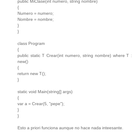
public MiClase(int numero, string nombre)
{
Numero = numero;
Nombre = nombre;
}
}
class Program
{
public static T Crear(int numero, string nombre) where T :
new()
{
return new T();
}
static void Main(string[] args)
{
var a = Crear(5, "pepe");
}
}
Esto a priori funciona aunque no hace nada inteesante.