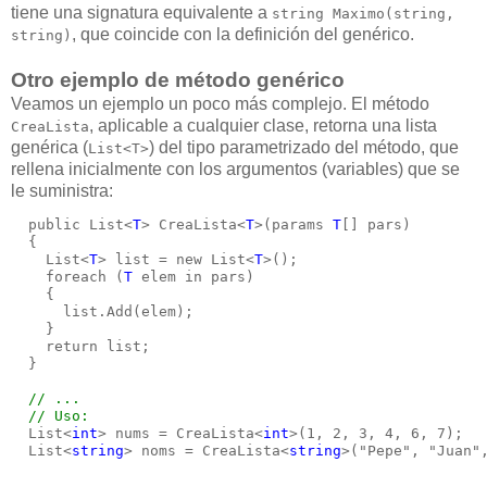
tiene una signatura equivalente a
string Maximo(string,
, que coincide con la definición del genérico.
string)
Otro ejemplo de método genérico
Veamos un ejemplo un poco más complejo. El método
, aplicable a cualquier clase, retorna una lista
CreaLista
genérica (
) del tipo parametrizado del método, que
List<T>
rellena inicialmente con los argumentos (variables) que se
le suministra:
  public List<
T
> CreaLista<
T
>(params 
T
[] pars)
  {
    List<
T
> list = new List<
T
>();
    foreach (
T
 elem in pars)
    {
      list.Add(elem);
    }
    return list;
  }
// ...
  // Uso:
  List<
int
> nums = CreaLista<
int
>(1, 2, 3, 4, 6, 7);
  List<
string
> noms = CreaLista<
string
>("Pepe", "Juan"