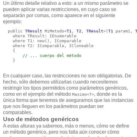
Un último detalle relativo a esto: a un mismo parámetro se
pueden aplicar varias restricciones, en cuyo caso se
separarán por comas, como aparece en el siguiente
ejemplo:
  public 
TResult
 MiMetodo<
T1
, 
T2
, 
TResult
>(
T1
 param1, 
    where TResult: IEnumerable
    where T1: new(), IComparable
    where T2: IComparable, ICloneable
    {
// ... cuerpo del método
    }
En cualquier caso, las restricciones no son obligatorias. De
hecho, sólo debemos utilizarlas cuando necesitemos
restringir los tipos permitidos como parámetros genéricos,
como en el ejemplo del método
, donde es la
Maximo<T>
única forma que tenemos de asegurarnos que las instancias
que nos lleguen en los parámetros puedan ser
comparables.
Uso de métodos genéricos
A estas alturas ya sabemos, más o menos, cómo se define
un método genérico, pero nos falta aún conocer cómo