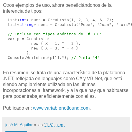
Otros ejemplos de uso, ahora beneficiándonos de la
inferencia de tipos:
  List<
int
> nums = CreaLista(1, 2, 3, 4, 6, 7);
  List<
string
> noms = CreaLista("Pepe", "Juan", "Luis"
// Incluso con tipos anónimos de C# 3.0:
  var p = CreaLista(
            new { X = 1, Y = 2 }, 
            new { X = 3, Y = 4 }
          );
  Console.WriteLine(p[1].Y); 
// Pinta "4"
En resumen, se trata de una característica de la plataforma
.NET, reflejada en lenguajes como C# y VB.Net, que está
siendo ampliamiente utilizada en las últimas
incorporaciones al framework, y a la que hay que habituarse
para poder trabajar eficientemente con ellas.
Publicado en:
www.variablenotfound.com
.
josé M. Aguilar
a las
11:51 p. m.