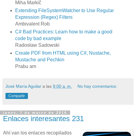
Miha Markič
Extending FileSystemWatcher to Use Regular
Expression (Regex) Filters
Ambivalent Rob
C# Bad Practices: Learn how to make a good
code by bad example
Radosław Sadowski
Create PDF from HTML using C#, Nustache,
Mustache and Pechkin
Prabu am
José María Aguilar
a las
9:00 a. m.
No hay comentarios:
Compartir
lunes, 7 de marzo de 2016
Enlaces interesantes 231
Ahí van los enlaces recopilados