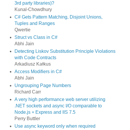
3rd party libraries)?
Kunal-Chowdhury
C# Gets Pattern Matching, Disjoint Unions,
Tuples and Ranges
Qwertie
Struct vs Class in C#
Abhi Jain
Detecting Liskov Substitution Principle Violations
with Code Contracts
Arkadiusz Kaɫkus
Access Modifiers in C#
Abhi Jain
Ungrouping Page Numbers
Richard Carr
A very high performance web server utilizing
.NET sockets and async I/O comparable to
Node.js + Express and IIS 7.5
Perry Buttler
Use async keyword only when required