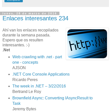
lunes, 28 de marzo de 2016
Enlaces interesantes 234
Ahí van los enlaces recopilados
durante la semana pasada.
Espero que os resulten
interesantes. :-)
.Net
Web crawling with .net - part
one - concepts
AJSON
.NET Core Console Applications
Ricardo Peres
The week in .NET – 3/22/2016
Bertrand Le Roy
Brownfield Async: Converting IAsyncResult to
Task
Jeremy Bytes