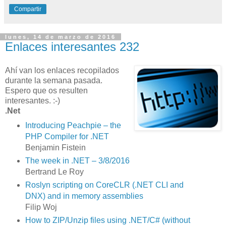
Compartir
lunes, 14 de marzo de 2016
Enlaces interesantes 232
Ahí van los enlaces recopilados
durante la semana pasada.
Espero que os resulten
interesantes. :-)
.Net
Introducing Peachpie – the
PHP Compiler for .NET
Benjamin Fistein
The week in .NET – 3/8/2016
Bertrand Le Roy
Roslyn scripting on CoreCLR (.NET CLI and
DNX) and in memory assemblies
Filip Woj
How to ZIP/Unzip files using .NET/C# (without