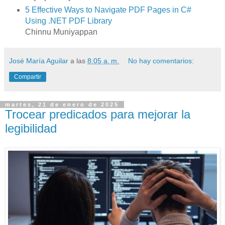
5 Effective Ways to Navigate PDF Pages in C#
Using .NET PDF Library
Chinnu Muniyappan
José María Aguilar
a las
8:05 a. m.
No hay comentarios:
Compartir
martes, 21 de enero de 2025
Trocear predicados para mejorar la
legibilidad