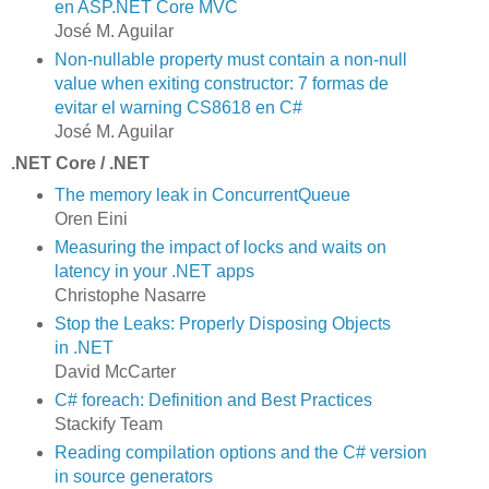
en ASP.NET Core MVC
José M. Aguilar
Non-nullable property must contain a non-null
value when exiting constructor: 7 formas de
evitar el warning CS8618 en C#
José M. Aguilar
.NET Core / .NET
The memory leak in ConcurrentQueue
Oren Eini
Measuring the impact of locks and waits on
latency in your .NET apps
Christophe Nasarre
Stop the Leaks: Properly Disposing Objects
in .NET
David McCarter
C# foreach: Definition and Best Practices
Stackify Team
Reading compilation options and the C# version
in source generators