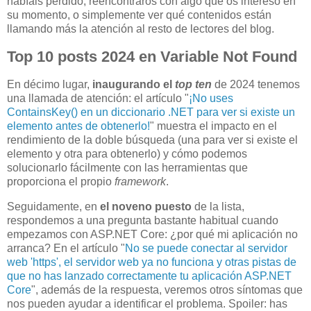
habíais perdido, reencontraros con algo que os interesó en
su momento, o simplemente ver qué contenidos están
llamando más la atención al resto de lectores del blog.
Top 10 posts 2024 en Variable Not Found
En décimo lugar,
inaugurando el
top ten
de 2024 tenemos
una llamada de atención: el artículo "
¡No uses
ContainsKey() en un diccionario .NET para ver si existe un
elemento antes de obtenerlo!
" muestra el impacto en el
rendimiento de la doble búsqueda (una para ver si existe el
elemento y otra para obtenerlo) y cómo podemos
solucionarlo fácilmente con las herramientas que
proporciona el propio
framework
.
Seguidamente, en
el noveno puesto
de la lista,
respondemos a una pregunta bastante habitual cuando
empezamos con ASP.NET Core: ¿por qué mi aplicación no
arranca? En el artículo "
No se puede conectar al servidor
web 'https', el servidor web ya no funciona y otras pistas de
que no has lanzado correctamente tu aplicación ASP.NET
Core
", además de la respuesta, veremos otros síntomas que
nos pueden ayudar a identificar el problema. Spoiler: has