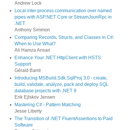
Andrew Lock
Local inter-process communication over named
pipes with ASP.NET Core or StreamJsonRpc in
.NET
Anthony Simmon
Comparing Records, Structs, and Classes in C#:
When to Use What?
Ali Hamza Ansari
Enhance Your .NET HttpClient with HSTS
Support
Gérald Barré
Introducing MSBuild.Sdk.SqlProj 3.0 - create,
build, validate, analyze, pack and deploy SQL
database projects with .NET 9
Erik Ejlskov Jensen
Mastering C# - Pattern Matching
Jesse Liberty
The Transition of .NET FluentAssertions to Paid
Software