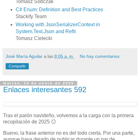
Tomasz Sobczak
C# Enum: Definition and Best Practices
Stackify Team
Working with JsonSerializerContext in
System.Text.Json and Refit
Tomasz Cielecki
José María Aguilar
a las
8:05 a. m.
No hay comentarios:
Compartir
martes, 14 de enero de 2025
Enlaces interesantes 592
Tras el parón navideño, volvemos a la carga con la primera
recopilación de 2025 🙂
Bueno, la frase anterior no es del todo cierta. Por una parte,
aunque haya dejado de publicar durante un par de