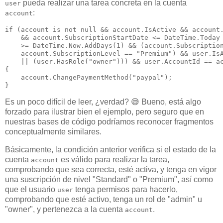
pueda realizar una tarea concreta en la cuenta
user
:
account
if (account is not null && account.IsActive && account.
    && account.SubscriptionStartDate <= DateTime.Today 
    >= DateTime.Now.AddDays(1) && (account.Subscription
    account.SubscriptionLevel == "Premium") && user.IsA
    || (user.HasRole("owner"))) && user.AccountId == ac
{

    account.ChangePaymentMethod("paypal");

Es un poco difícil de leer, ¿verdad? 😅 Bueno, está algo
forzado para ilustrar bien el ejemplo, pero seguro que en
nuestras bases de código podríamos reconocer fragmentos
conceptualmente similares.
Básicamente, la condición anterior verifica si el estado de la
cuenta
es válido para realizar la tarea,
account
comprobando que sea correcta, esté activa, y tenga en vigor
una suscripción de nivel "Standard" o "Premium", así como
que el usuario
tenga permisos para hacerlo,
user
comprobando que esté activo, tenga un rol de "admin" u
"owner", y pertenezca a la cuenta
.
account