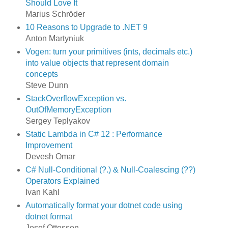
Should Love It
Marius Schröder
10 Reasons to Upgrade to .NET 9
Anton Martyniuk
Vogen: turn your primitives (ints, decimals etc.)
into value objects that represent domain
concepts
Steve Dunn
StackOverflowException vs.
OutOfMemoryException
Sergey Teplyakov
Static Lambda in C# 12 : Performance
Improvement
Devesh Omar
C# Null-Conditional (?.) & Null-Coalescing (??)
Operators Explained
Ivan Kahl
Automatically format your dotnet code using
dotnet format
Josef Ottosson