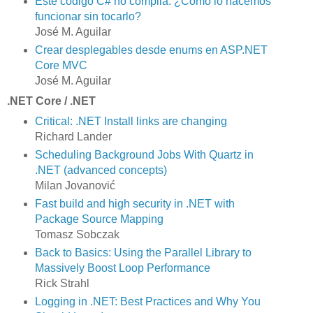
Este código C# no compila. ¿Cómo lo hacemos
funcionar sin tocarlo?
José M. Aguilar
Crear desplegables desde enums en ASP.NET
Core MVC
José M. Aguilar
.NET Core / .NET
Critical: .NET Install links are changing
Richard Lander
Scheduling Background Jobs With Quartz in
.NET (advanced concepts)
Milan Jovanović
Fast build and high security in .NET with
Package Source Mapping
Tomasz Sobczak
Back to Basics: Using the Parallel Library to
Massively Boost Loop Performance
Rick Strahl
Logging in .NET: Best Practices and Why You