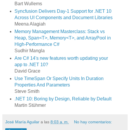
Bart Wullems
Syncfusion Delivers Day-1 Support for .NET 10
Across UI Components and Document Libraries
Meena Alagiah
Memory Management Masterclass: Stack vs
Heap, Span<T>, Memory<T>, and ArrayPool in
High-Performance C#
Sudhir Mangla
Are C# 14's new features worth updating your
app to .NET 10?
David Grace
Use TimeSpan Or Specify Units In Duration
Properties And Parameters
Steve Smith
.NET 10: Boring by Design, Reliable by Default
Martin Stühmer
José María Aguilar
a las
8:03 a. m.
No hay comentarios: