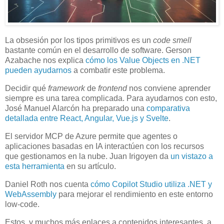
La obsesión por los tipos primitivos es un
code smell
bastante común en el desarrollo de software. Gerson
Azabache nos explica
cómo los Value Objects en .NET
pueden ayudarnos
a combatir este problema.
Decidir qué
framework
de
frontend
nos conviene aprender
siempre es una tarea complicada. Para ayudarnos con esto,
José Manuel Alarcón ha preparado una
comparativa
detallada entre React, Angular, Vue.js y Svelte
.
El servidor MCP de Azure permite que agentes o
aplicaciones basadas en IA interactúen con los recursos
que gestionamos en la nube. Juan Irigoyen da
un vistazo a
esta herramienta
en su artículo.
Daniel Roth nos cuenta
cómo Copilot Studio utiliza .NET y
WebAssembly
para mejorar el rendimiento en este entorno
low-code.
Estos, y muchos más enlaces a contenidos interesantes, a