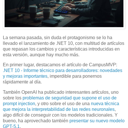
La semana pasada, sin duda el protagonismo se lo ha
llevado el lanzamiento de .NET 10, con multitud de artículos
que repasan los cambios y características introducidas en
esta versión, aunque hay mucho más.
En primer lugar, destacamos el artículo de CampusMVP:
.NET 10 - Informe técnico para desarrolladores: novedades
y mejoras importantes
, imperdible para ponernos
rápidamente al día.
También OpenAI ha publicado interesantes artículos, uno
sobre los
problemas de seguridad que supone el uso de
prompt injection
, y otro sobre el uso de una
nueva técnica
que mejora la interpretabilidad de las redes neuronales
,
algo difícil de conseguir con los modelos tradicionales. Y
bueno, ha aprovechado también
presentar su nuevo modelo
GPT-5.1
.