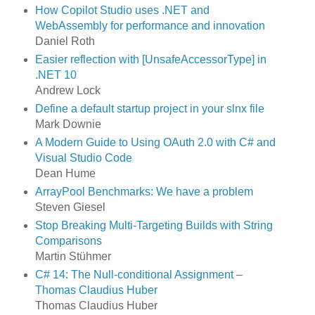
How Copilot Studio uses .NET and
WebAssembly for performance and innovation
Daniel Roth
Easier reflection with [UnsafeAccessorType] in
.NET 10
Andrew Lock
Define a default startup project in your slnx file
Mark Downie
A Modern Guide to Using OAuth 2.0 with C# and
Visual Studio Code
Dean Hume
ArrayPool Benchmarks: We have a problem
Steven Giesel
Stop Breaking Multi-Targeting Builds with String
Comparisons
Martin Stühmer
C# 14: The Null-conditional Assignment –
Thomas Claudius Huber
Thomas Claudius Huber