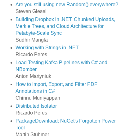
Are you still using new Random() everywhere?
Steven Giesel
Building Dropbox in .NET: Chunked Uploads,
Merkle Trees, and Cloud Architecture for
Petabyte-Scale Sync
Sudhir Mangla
Working with Strings in .NET
Ricardo Peres
Load Testing Kafka Pipelines with C# and
NBomber
Anton Martyniuk
How to Import, Export, and Filter PDF
Annotations in C#
Chinnu Muniyappan
Distributed Isolator
Ricardo Peres
PackageDownload: NuGet's Forgotten Power
Tool
Martin Stühmer