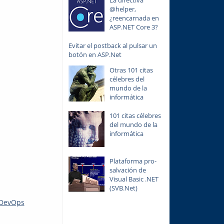
La directiva
@helper,
¿reencarnada en
ASP.NET Core 3?
Evitar el postback al pulsar un
botón en ASP.Net
Otras 101 citas
célebres del
mundo de la
informática
101 citas célebres
del mundo de la
informática
Plataforma pro-
salvación de
Visual Basic .NET
(SVB.Net)
 DevOps