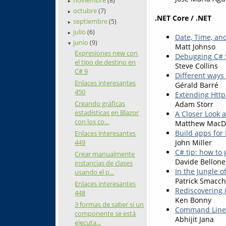
(8)
►
octubre
(7)
►
.NET Core / .NET
septiembre
(5)
►
julio
(6)
►
Date, Time, an
junio
(9)
▼
Matt Johnso
Expresiones new con
Debugging C# S
el tipo de destino en
Steve Collins
C# 9
Different ways 
Enlaces interesantes
Gérald Barré
450
Extending Http
Creando gráficas
Adam Storr
estadísticas en Blazor
A Closer Look 
con los co...
Matthew MacD
Build apps for
Enlaces interesantes
449
John Miller
C# tip: how to 
Crear manualmente
Davide Bellone
instancias de clases
In the Jungle o
usando el p...
Patrick Smacch
Enlaces interesantes
Rediscovering i
448
Ken Bonny
3 formas de saber si un
Command Line 
componente se está
Abhijit Jana
ejecuta...