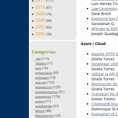
2011
(111)
►
Luis Harvey Tr
2010
(87)
►
Low Ceremony, 
2009
Dave Brock
(74)
►
Exploring Key 
2008
(90)
►
Saravanan G.
2007
(83)
►
Migrate to AS
2006
Joseph Guada
(39)
►
Azure / Cloud
Categorías
Apache HTTP Se
(115)
Gisela Torres
.net
(11)
Desplegar Unif
10años
(18)
ajax
Gisela Torres
(35)
aniversario
Utilizar la AP
(16)
antispam
Gisela Torres
(153)
asp.net
Replicación de
(125)
aspnetcore
Gisela Torres
(91)
aspnetcoremvc
Transport for 
(179)
aspnetmvc
Simon Timms
(11)
auges
CosmosDB linux
(57)
autobombo
Dominique St
(48)
blazor
Evaluation of 
(29)
blazorserver