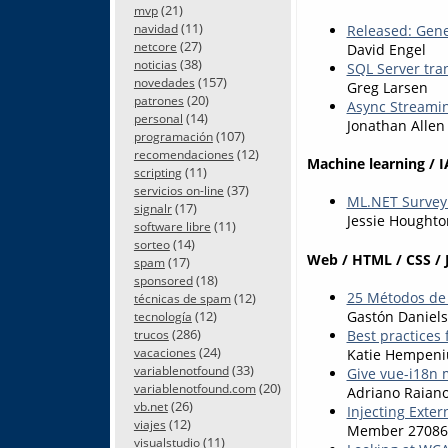
(21)
mvp
(11)
navidad
Released: Gener
(27)
netcore
David Engel
(38)
noticias
SQL Server tran
(157)
novedades
Greg Larsen
(20)
patrones
Async Streamin
(14)
personal
Jonathan Allen
(107)
programación
(12)
recomendaciones
Machine learning / I
(11)
scripting
(37)
servicios on-line
ML.NET Survey:
(17)
signalr
Jessie Houghto
(11)
software libre
(14)
sorteo
Web / HTML / CSS / 
(17)
spam
(18)
sponsored
25 Métodos de 
(12)
técnicas de spam
Gastón Daniel
(12)
tecnología
(286)
Best practices 
trucos
(24)
Katie Hempeni
vacaciones
(33)
variablenotfound
Give vue-i18n
(20)
variablenotfound.com
Adriano Raian
(26)
vb.net
Injecting Exter
(12)
viajes
Member 27086
(11)
visualstudio