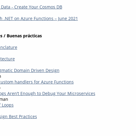
 Data - Create Your Cosmos DB
h .NET on Azure Functions – June 2021
s / Buenas prácticas
nclature
itecture
gmatic Domain Driven Design
n
custom handlers for Azure Functions
p
ogs Aren’t Enough to Debug Your Microservices
rman
f Loops
ign Best Practices