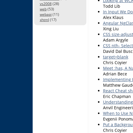
Looking at WCAG
(28)
vs2008
Todd Lib
(53)
web
In Input We Don'
(11)
webapi
Alex Klaus
(17)
xhtml
Angular NgClas
Xing Liu
CSS size-adjust
Adam Argyle
CSS nth- Select
David Dal Busc
target=blank
Chris Coyier
Meet :has, A N
Adrian Bece
Implementing Pr
Matthew Gaud
React Cheat sh
Eric Chapman
Understandin
Anvil Engineer
When to Use N
Evgenii Ponom
Put a Backgrou
Chris Coyier