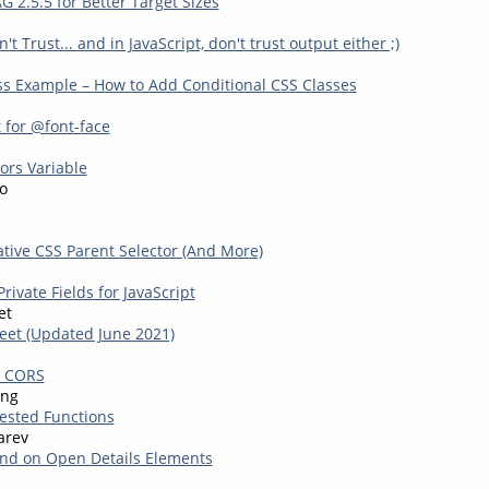
 2.5.5 for Better Target Sizes
t Trust... and in JavaScript, don't trust output either ;)
s Example – How to Add Conditional CSS Classes
 for @font-face
ors Variable
o
ative CSS Parent Selector (And More)
ivate Fields for JavaScript
et
eet (Updated June 2021)
g CORS
ing
ested Functions
arev
nd on Open Details Elements