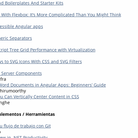
d Boilerplates And Starter Kits
With Flexbox: It’s More Complicated Than You Might Think
essible Angular apps
eric Separators
ript Tree Grid Performance with Virtualization
 to SVG Icons With CSS and SVG Filters
- Server Components
fra
Word Documents in Angular Apps: Beginners’ Guide
hirumoorthy
u Can Vertically Center Content in CSS
inghe
plementos / Herramientas
 flujo de trabajo con Git
o
ew in .NET Productivity