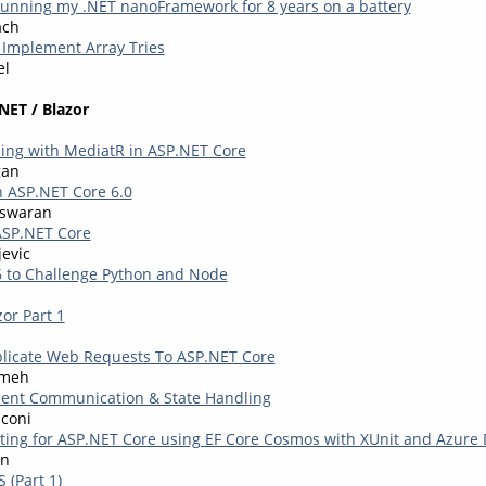
unning my .NET nanoFramework for 8 years on a battery
ach
o Implement Array Tries
el
NET / Blazor
ing with MediatR in ASP.NET Core
gan
n ASP.NET Core 6.0
eswaran
ASP.NET Core
evic
 to Challenge Python and Node
zor Part 1
licate Web Requests To ASP.NET Core
kmeh
ent Communication & State Handling
coni
sting for ASP.NET Core using EF Core Cosmos with XUnit and Azure
en
 (Part 1)