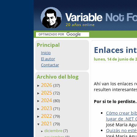
20 años online
Principal
Enlaces in
Inicio
El autor
lunes, 14 de junio de 
Contactar
Archivo del blog
Ahí van los enlaces 
2026
(37)
►
resulten interesantes.
2025
(72)
►
2024
(80)
Por si te lo perdiste..
►
2023
(71)
►
Cómo crear bib
2022
(79)
►
lugar de .NET 
2021
(79)
José María Agu
▼
Quizás no esté
diciembre
(7)
►
José María Agu
noviembre