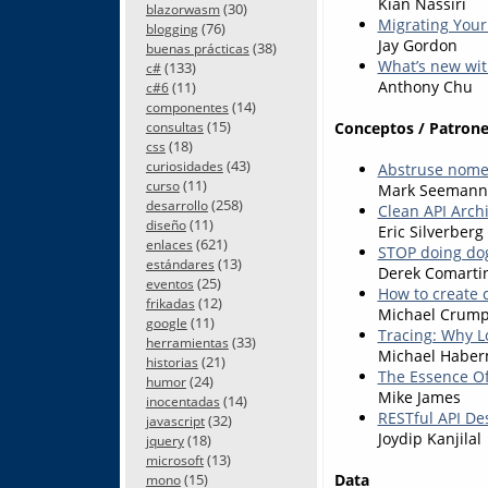
Kian Nassiri
(30)
blazorwasm
Migrating Your
(76)
blogging
Jay Gordon
(38)
buenas prácticas
What’s new wit
(133)
c#
Anthony Chu
(11)
c#6
(14)
componentes
(15)
Conceptos / Patrone
consultas
(18)
css
(43)
curiosidades
Abstruse nome
(11)
curso
Mark Seemann
(258)
desarrollo
Clean API Arch
(11)
diseño
Eric Silverberg
(621)
enlaces
STOP doing do
(13)
estándares
Derek Comarti
(25)
eventos
How to create 
(12)
frikadas
Michael Crum
(11)
google
Tracing: Why L
(33)
herramientas
Michael Habe
(21)
historias
The Essence O
(24)
humor
Mike James
(14)
inocentadas
RESTful API Des
(32)
javascript
Joydip Kanjilal
(18)
jquery
(13)
microsoft
(15)
Data
mono