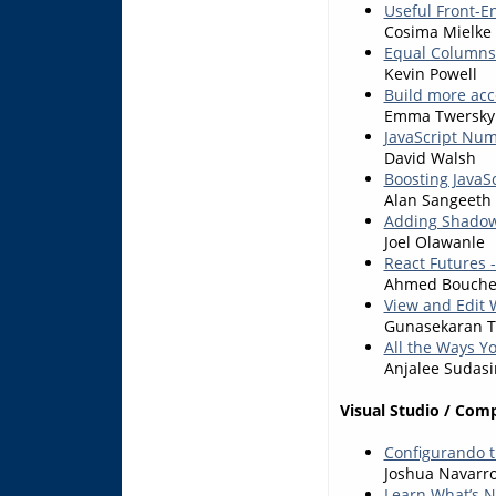
Useful Front-En
Cosima Mielke
Equal Columns 
Kevin Powell
Build more acc
Emma Twersky
JavaScript Num
David Walsh
Boosting JavaSc
Alan Sangeeth
Adding Shadows
Joel Olawanle
React Futures 
Ahmed Bouche
View and Edit 
Gunasekaran T
All the Ways Yo
Anjalee Sudas
Visual Studio / Com
Configurando tu
Joshua Navarr
Learn What’s N