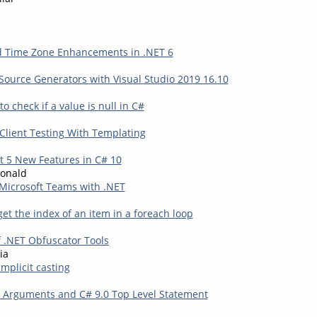
d Time Zone Enhancements in .NET 6
ource Generators with Visual Studio 2019 16.10
to check if a value is null in C#
Client Testing With Templating
at 5 New Features in C# 10
onald
 Microsoft Teams with .NET
get the index of an item in a foreach loop
f .NET Obfuscator Tools
ia
mplicit casting
Arguments and C# 9.0 Top Level Statement