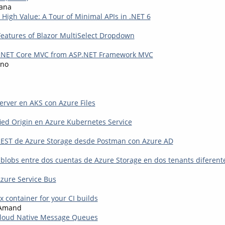
iana
High Value: A Tour of Minimal APIs in .NET 6
Features of Blazor MultiSelect Dropdown
P.NET Core MVC from ASP.NET Framework MVC
gno
rver en AKS con Azure Files
ied Origin en Azure Kubernetes Service
I REST de Azure Storage desde Postman con Azure AD
 blobs entre dos cuentas de Azure Storage en dos tenants diferent
Azure Service Bus
 container for your CI builds
-Amand
Cloud Native Message Queues