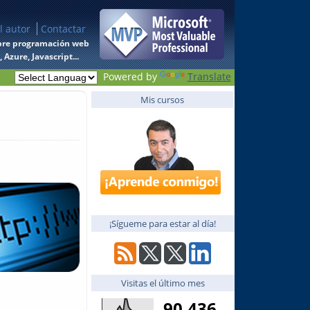
l autor
Contactar
 sobre programación web
Azure, Javascript...
Powered by
Translate
Mis cursos
¡Sígueme para estar al día!
Visitas el último mes
90,436