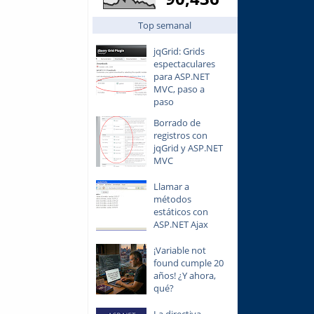
Top semanal
jqGrid: Grids
espectaculares
para ASP.NET
MVC, paso a
paso
Borrado de
registros con
jqGrid y ASP.NET
MVC
Llamar a
métodos
estáticos con
ASP.NET Ajax
¡Variable not
found cumple 20
años! ¿Y ahora,
qué?