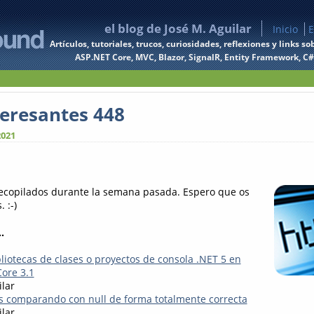
el blog de José M. Aguilar
Inicio
E
Artículos, tutoriales, trucos, curiosidades, reflexiones y links
ASP.NET Core, MVC, Blazor, SignalR, Entity Framework, C#, 
teresantes 448
2021
recopilados durante la semana pasada. Espero que os
 :-)
.
liotecas de clases o proyectos de consola .NET 5 en
Core 3.1
ilar
s comparando con null de forma totalmente correcta
ilar