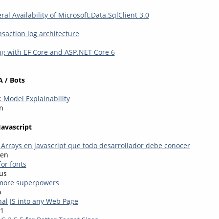
al Availability of Microsoft.Data.SqlClient 3.0
saction log architecture
g with EF Core and ASP.NET Core 6
A / Bots
 Model Explainability
n
Javascript
Arrays en javascript que todo desarrollador debe conocer
sen
for fonts
us
 more superpowers
o
nal JS into any Web Page
1