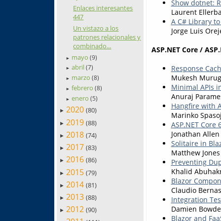
Show dotnet: R
Enlaces interesantes
Laurent Ellerb
447
A C# Library t
Un vistazo a los
Jorge Luis Orej
patrones relacionales y
combinado...
ASP.NET Core / ASP.
mayo
(9)
►
abril
Response Cach
(7)
►
Mukesh Muru
marzo
(8)
►
Minimal APIs i
febrero
(8)
►
Anuraj Param
enero
(5)
►
Hangfire with 
2020
(80)
►
Marinko Spasoj
2019
(88)
ASP.NET Core 6
►
2018
Jonathan Allen
(74)
►
Solitaire in Bla
2017
(83)
►
Matthew Jones
2016
(86)
Preventing Dup
►
2015
Khalid Abuha
(79)
►
Blazor Compon
2014
(81)
►
Claudio Bernas
2013
(88)
►
Integration Te
2012
Damien Bowd
(90)
►
Blazor and FaaS