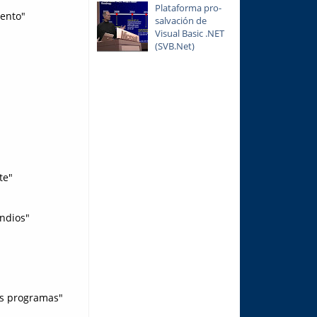
Plataforma pro-
iento"
salvación de
Visual Basic .NET
(SVB.Net)
te"
ndios"
tus programas"