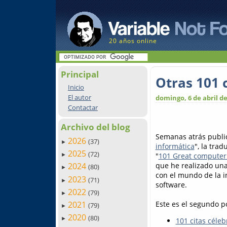
20 años online
Principal
Otras 101 
Inicio
El autor
domingo, 6 de abril de
Contactar
Archivo del blog
Semanas atrás public
2026
(37)
►
informática
", la tra
2025
(72)
"
101 Great computer
►
que he realizado una
2024
(80)
►
con el mundo de la in
2023
(71)
►
software.
2022
(79)
►
Este es el segundo p
2021
(79)
►
2020
(80)
►
101 citas céle