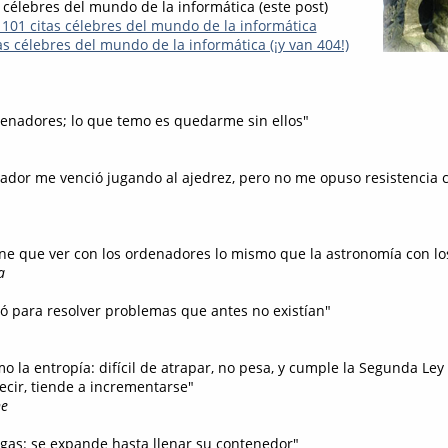
 célebres del mundo de la informática (este post)
 101 citas célebres del mundo de la informática
s célebres del mundo de la informática (¡y van 404!)
denadores; lo que temo es quedarme sin ellos"
nador me venció jugando al ajedrez, pero no me opuso resistenci
iene que ver con los ordenadores lo mismo que la astronomía con lo
a
ió para resolver problemas que antes no existían"
mo la entropía: difícil de atrapar, no pesa, y cumple la Segunda Ley 
cir, tiende a incrementarse"
e
n gas: se expande hasta llenar su contenedor"