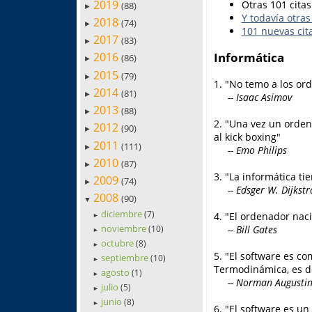
2019
Otras 101 citas
(88)
►
Y todavía otras
2018
(74)
►
101 nuevas cita
2017
(83)
►
Informática
2016
(86)
►
2015
(79)
►
1. "No temo a los or
2014
(81)
►
-- Isaac Asimov
2013
(88)
►
2. "Una vez un orde
2012
(90)
►
al kick boxing"
2011
(111)
►
-- Emo Philips
2010
(87)
►
3. "La informática t
2009
(74)
►
-- Edsger W. Dijkstr
2008
(90)
▼
diciembre
(7)
4. "El ordenador nac
►
noviembre
-- Bill Gates
(10)
►
octubre
(8)
►
5. "El software es co
septiembre
(10)
►
Termodinámica, es de
agosto
(1)
►
-- Norman Augustin
julio
(5)
►
junio
(8)
►
6. "El software es u