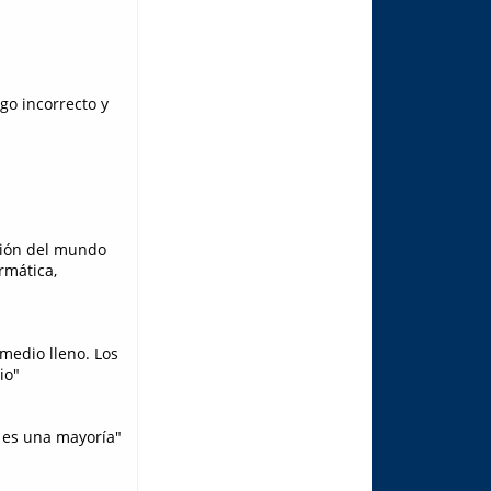
go incorrecto y
ción del mundo
rmática,
 medio lleno. Los
io"
o es una mayoría"