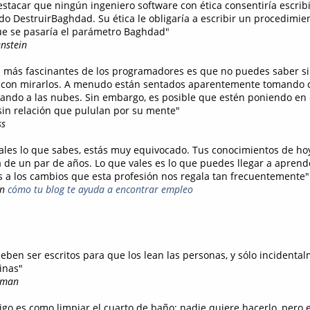
estacar que ningún ingeniero software con ética consentiría escrib
o DestruirBaghdad. Su ética le obligaría a escribir un procedimie
ue se pasaría el parámetro Baghdad"
nstein
s más fascinantes de los programadores es que no puedes saber si
o con mirarlos. A menudo están sentados aparentemente tomando c
ndo a las nubes. Sin embargo, es posible que estén poniendo en 
 sin relación que pululan por su mente"
ss
vales lo que sabes, estás muy equivocado. Tus conocimientos de ho
 de un par de años. Lo que vales es lo que puedes llegar a aprender
s a los cambios que esta profesión nos regala tan frecuentemente"
en
cómo tu blog te ayuda a encontrar empleo
eben ser escritos para que los lean las personas, y sólo incidenta
inas"
sman
igo es como limpiar el cuarto de baño; nadie quiere hacerlo, pero e