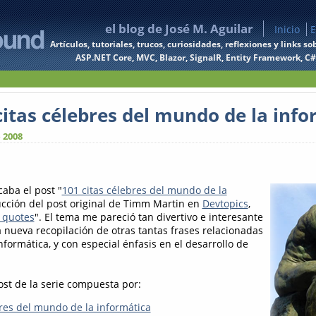
el blog de José M. Aguilar
Inicio
E
Artículos, tutoriales, trucos, curiosidades, reflexiones y links
ASP.NET Core, MVC, Blazor, SignalR, Entity Framework, C#, 
citas célebres del mundo de la info
 2008
aba el post "
101 citas célebres del mundo de la
ducción del post original de Timm Martin en
Devtopics
,
 quotes
". El tema me pareció tan divertivo e interesante
 nueva recopilación de otras tantas frases relacionadas
formática, y con especial énfasis en el desarrollo de
ost de la serie compuesta por:
bres del mundo de la informática