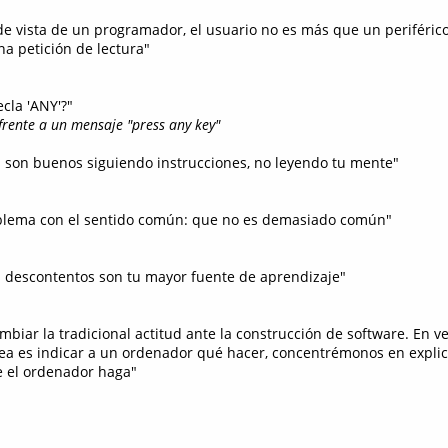
de vista de un programador, el usuario no es más que un periféric
na petición de lectura"
ecla 'ANY'?"
ente a un mensaje "press any key"
 son buenos siguiendo instrucciones, no leyendo tu mente"
oblema con el sentido común: que no es demasiado común"
s descontentos son tu mayor fuente de aprendizaje"
biar la tradicional actitud ante la construcción de software. En v
rea es indicar a un ordenador qué hacer, concentrémonos en explic
 el ordenador haga"