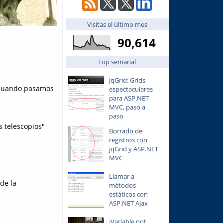
Visitas el último mes
90,614
Top semanal
jqGrid: Grids
a cuando pasamos
espectaculares
para ASP.NET
MVC, paso a
paso
s telescopios"
Borrado de
registros con
jqGrid y ASP.NET
MVC
Llamar a
de la
métodos
estáticos con
ASP.NET Ajax
¡Variable not