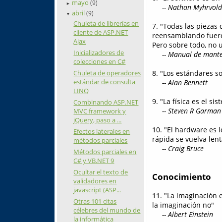
mayo
(9)
►
-- Nathan Myhrvold
abril
(9)
▼
Chuleta de librerías en
7. "Todas las piezas
cliente de ASP.NET
reensamblando fueron
Ajax
Pero sobre todo, no u
Inicializadores de
-- Manual de manten
colecciones en C#
8. "Los estándares s
Chuleta de operadores
estándar de consulta
-- Alan Bennett
LINQ
9. "La física es el si
Combinando ASP.NET
-- Steven R Garman
MVC framework y
jQuery, paso a ...
10. "El hardware es 
Efectos laterales en
rápida se vuelva lent
métodos parciales
-- Craig Bruce
Métodos parciales en
C# y VB.NET 9
Ocultar el texto de
Conocimiento
validadores en
javascript (ASP...
11. "La imaginación 
Otras 101 citas
la imaginación no"
célebres del mundo de
-- Albert Einstein
la informática