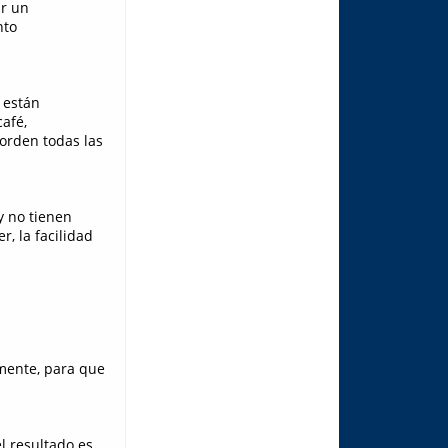
ir un
nto
 están
afé,
orden todas las
y no tienen
, la facilidad
lmente, para que
l resultado es