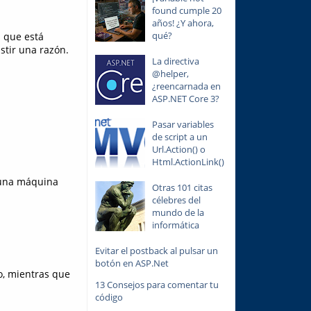
found cumple 20
años! ¿Y ahora,
qué?
s que está
stir una razón.
La directiva
@helper,
¿reencarnada en
ASP.NET Core 3?
Pasar variables
de script a un
Url.Action() o
Html.ActionLink()
 una máquina
Otras 101 citas
célebres del
mundo de la
informática
Evitar el postback al pulsar un
botón en ASP.Net
o, mientras que
13 Consejos para comentar tu
código