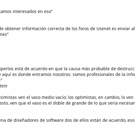
stamos interesados en eso"
de obtener información correcta de los foros de Usenet es enviar al
ones"
xpertos está de acuerdo en que la causa más probable de destruc
 y aquí es donde entramos nosotros: somos profesionales de la info
s"
tein
simistas ven el vaso medio vacío; los optimistas, en cambio, lo ven
esto, ven que el vaso es el doble de grande de lo que sería necesar
llena de diseñadores de software dos de ellos están de acuerdo, es