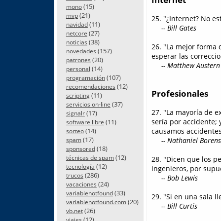
(15)
mono
(21)
mvp
25. "¿Internet? No e
(11)
navidad
-- Bill Gates
(27)
netcore
(38)
noticias
26. "La mejor forma 
(157)
novedades
esperar las correcci
(20)
patrones
-- Matthew Austern
(14)
personal
(107)
programación
(12)
recomendaciones
Profesionales
(11)
scripting
(37)
servicios on-line
27. "La mayoría de e
(17)
signalr
sería por accidente;
(11)
software libre
(14)
causamos accidente
sorteo
(17)
-- Nathaniel Borens
spam
(18)
sponsored
(12)
técnicas de spam
28. "Dicen que los pe
(12)
tecnología
ingenieros, por supu
(286)
trucos
-- Bob Lewis
(24)
vacaciones
(33)
variablenotfound
29. "Si en una sala 
(20)
variablenotfound.com
-- Bill Curtis
(26)
vb.net
(12)
viajes