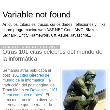
Variable not found
Artículos, tutoriales, trucos, curiosidades, reflexiones y links
sobre programación web ASP.NET Core, MVC, Blazor,
SignalR, Entity Framework, C#, Azure, Javascript...
domingo, 6 de abril de 2008
Otras 101 citas célebres del mundo de
la informática
Semanas atrás publicaba el
post "
101 citas célebres del
mundo de la informática
", la
traducción del post original de
Timm Martin en
Devtopics
, "
101
Great computer quotes
". El
tema me pareció tan divertivo e
interesante que he realizado
una nueva recopilación de