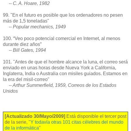
-- C. A. Hoare, 1982
99. "En el futuro es posible que los ordenadores no pesen
más de 1,5 toneladas"
-- Popular mechanics, 1949
100. “Veo poco potencial comercial en Internet, al menos
durante diez años”
-- Bill Gates, 1994
101. "Antes de que el hombre alcance la luna, el correo será
enviado en unas horas desde Nueva York a California,
Inglaterra, India o Australia con misiles guiados. Estamos en
la era del misil-correo"
-- Arthur Summerfield, 1959, Correos de los Estados
Unidos
[Actualizado 30/Mayo/2009]
Está disponible el tercer post
de la serie, "
Y todavía otras 101 citas célebres del mundo
de la informática
"