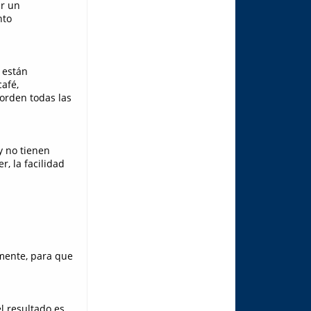
ir un
nto
 están
afé,
orden todas las
y no tienen
, la facilidad
lmente, para que
l resultado es