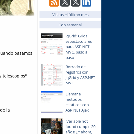
Visitas el último mes
Top semanal
jqGrid: Grids
espectaculares
para ASP.NET
MVC, paso a
a cuando pasamos
paso
Borrado de
registros con
s telescopios"
jqGrid y ASP.NET
MVC
Llamar a
métodos
estáticos con
de la
ASP.NET Ajax
¡Variable not
found cumple 20
años! ¿Y ahora,