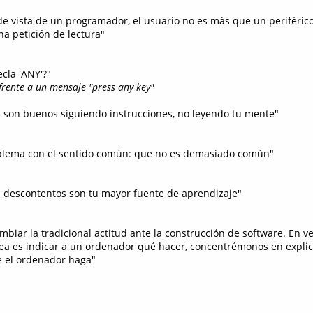
de vista de un programador, el usuario no es más que un periféric
na petición de lectura"
ecla 'ANY'?"
ente a un mensaje "press any key"
 son buenos siguiendo instrucciones, no leyendo tu mente"
oblema con el sentido común: que no es demasiado común"
s descontentos son tu mayor fuente de aprendizaje"
biar la tradicional actitud ante la construcción de software. En v
rea es indicar a un ordenador qué hacer, concentrémonos en explic
 el ordenador haga"