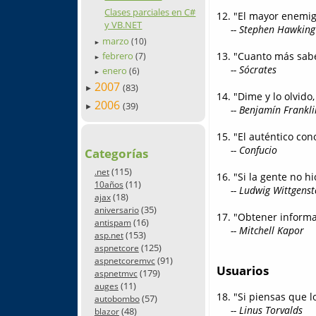
Clases parciales en C#
12. "El mayor enemigo
y VB.NET
-- Stephen Hawking
marzo
(10)
►
13. "Cuanto más sab
febrero
(7)
►
-- Sócrates
enero
(6)
►
2007
(83)
►
14. "Dime y lo olvid
2006
(39)
►
-- Benjamín Frankli
15. "El auténtico con
-- Confucio
Categorías
(115)
.net
16. "Si la gente no 
(11)
10años
-- Ludwig Wittgenst
(18)
ajax
(35)
aniversario
17. "Obtener informa
(16)
antispam
-- Mitchell Kapor
(153)
asp.net
(125)
aspnetcore
(91)
aspnetcoremvc
Usuarios
(179)
aspnetmvc
(11)
auges
18. "Si piensas que l
(57)
autobombo
-- Linus Torvalds
(48)
blazor