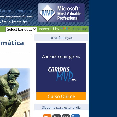
l autor
Contactar
 sobre programación web
Azure, Javascript...
Powered by
Translate
¡Inscríbete ya!
rmática
¡Sígueme para estar al día!