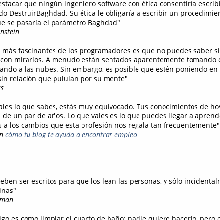
estacar que ningún ingeniero software con ética consentiría escrib
o DestruirBaghdad. Su ética le obligaría a escribir un procedimie
ue se pasaría el parámetro Baghdad"
nstein
s más fascinantes de los programadores es que no puedes saber si
o con mirarlos. A menudo están sentados aparentemente tomando c
ndo a las nubes. Sin embargo, es posible que estén poniendo en 
 sin relación que pululan por su mente"
ss
vales lo que sabes, estás muy equivocado. Tus conocimientos de ho
 de un par de años. Lo que vales es lo que puedes llegar a aprender
s a los cambios que esta profesión nos regala tan frecuentemente"
en
cómo tu blog te ayuda a encontrar empleo
eben ser escritos para que los lean las personas, y sólo incidenta
inas"
sman
igo es como limpiar el cuarto de baño; nadie quiere hacerlo, pero e