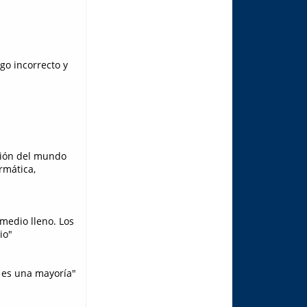
go incorrecto y
ción del mundo
rmática,
 medio lleno. Los
io"
o es una mayoría"