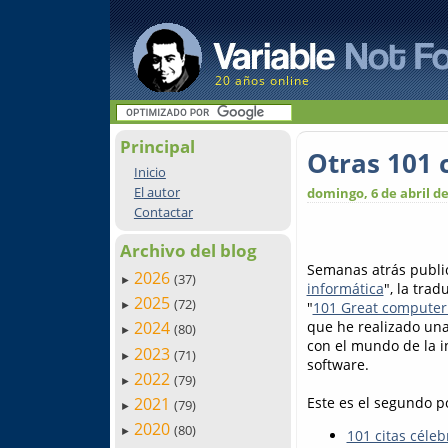
20 años online
Principal
Otras 101 
Inicio
El autor
domingo, 6 de abril de
Contactar
Archivo del blog
Semanas atrás public
2026
(37)
►
informática
", la tra
2025
(72)
"
101 Great computer
►
que he realizado una
2024
(80)
►
con el mundo de la in
2023
(71)
►
software.
2022
(79)
►
Este es el segundo p
2021
(79)
►
2020
(80)
►
101 citas céle