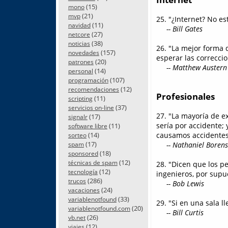
(15)
mono
(21)
mvp
25. "¿Internet? No e
(11)
navidad
-- Bill Gates
(27)
netcore
(38)
noticias
26. "La mejor forma 
(157)
novedades
esperar las correcci
(20)
patrones
-- Matthew Austern
(14)
personal
(107)
programación
(12)
recomendaciones
Profesionales
(11)
scripting
(37)
servicios on-line
27. "La mayoría de e
(17)
signalr
sería por accidente;
(11)
software libre
(14)
causamos accidente
sorteo
(17)
-- Nathaniel Borens
spam
(18)
sponsored
(12)
técnicas de spam
28. "Dicen que los pe
(12)
tecnología
ingenieros, por supu
(286)
trucos
-- Bob Lewis
(24)
vacaciones
(33)
variablenotfound
29. "Si en una sala 
(20)
variablenotfound.com
-- Bill Curtis
(26)
vb.net
(12)
viajes