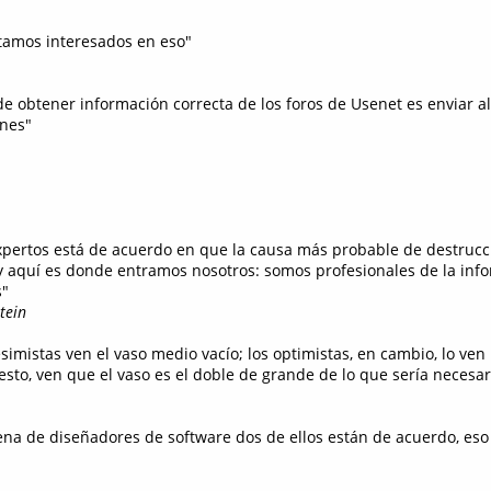
stamos interesados en eso"
de obtener información correcta de los foros de Usenet es enviar al
ones"
xpertos está de acuerdo en que la causa más probable de destruc
 y aquí es donde entramos nosotros: somos profesionales de la info
s"
tein
simistas ven el vaso medio vacío; los optimistas, en cambio, lo ven
esto, ven que el vaso es el doble de grande de lo que sería necesar
llena de diseñadores de software dos de ellos están de acuerdo, es