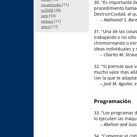
30. "Es importante d
(11)
visualstudio
procedimiento llamad
(28)
vs2008
DestruirCiudad, al q
(53)
web
-- Nathaniel S. Bore
(11)
webapi
(17)
xhtml
31. "Una de las cosa
trabajando o no sól
chismorreando o mira
ideas individuales y
-- Charles M. Strau
32. "Si piensas que 
mucho valor más allá
con la que te adapta
-- José M. Aguilar, 
Programación
33. "Los programas d
lo ejecuten las máqu
-- Abelson and Sus
34. "Comentar el cód