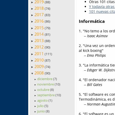
2019
Otras 101 citas
(88)
►
Y todavía otras
2018
(74)
►
101 nuevas cita
2017
(83)
►
Informática
2016
(86)
►
2015
(79)
►
1. "No temo a los or
2014
(81)
►
-- Isaac Asimov
2013
(88)
►
2. "Una vez un orde
2012
(90)
►
al kick boxing"
2011
(111)
►
-- Emo Philips
2010
(87)
►
3. "La informática t
2009
(74)
►
-- Edsger W. Dijkstr
2008
(90)
▼
diciembre
(7)
4. "El ordenador nac
►
noviembre
-- Bill Gates
(10)
►
octubre
(8)
►
5. "El software es co
septiembre
(10)
►
Termodinámica, es de
agosto
(1)
►
-- Norman Augustin
julio
(5)
►
junio
(8)
►
6. "El software es u