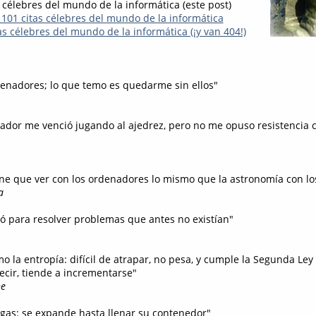
 célebres del mundo de la informática (este post)
 101 citas célebres del mundo de la informática
s célebres del mundo de la informática (¡y van 404!)
denadores; lo que temo es quedarme sin ellos"
nador me venció jugando al ajedrez, pero no me opuso resistenci
iene que ver con los ordenadores lo mismo que la astronomía con lo
a
ió para resolver problemas que antes no existían"
mo la entropía: difícil de atrapar, no pesa, y cumple la Segunda Ley 
cir, tiende a incrementarse"
e
n gas: se expande hasta llenar su contenedor"