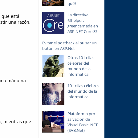
qué?
La directiva
s que está
@helper,
stir una razón.
¿reencarnada en
ASP.NET Core 3?
Evitar el postback al pulsar un
botón en ASP.Net
Otras 101 citas
célebres del
mundo de la
informática
 una máquina
101 citas célebres
del mundo de la
informática
Plataforma pro-
salvación de
o, mientras que
Visual Basic .NET
(SVB.Net)