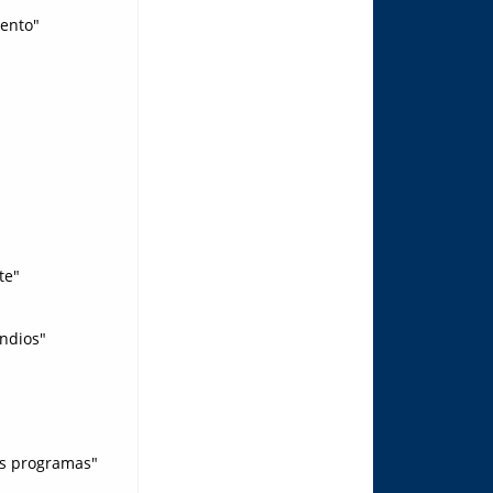
iento"
te"
ndios"
tus programas"