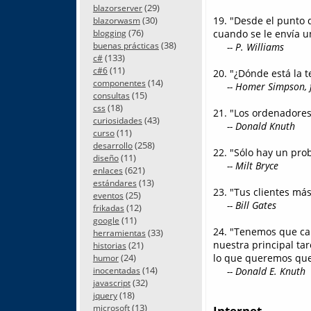
(29)
blazorserver
(30)
19. "Desde el punto 
blazorwasm
(76)
cuando se le envía u
blogging
(38)
buenas prácticas
-- P. Williams
(133)
c#
(11)
c#6
20. "¿Dónde está la t
(14)
componentes
-- Homer Simpson, fr
(15)
consultas
(18)
css
21. "Los ordenadores
(43)
curiosidades
-- Donald Knuth
(11)
curso
(258)
desarrollo
22. "Sólo hay un pr
(11)
diseño
-- Milt Bryce
(621)
enlaces
(13)
estándares
23. "Tus clientes má
(25)
eventos
-- Bill Gates
(12)
frikadas
(11)
google
24. "Tenemos que cam
(33)
herramientas
nuestra principal ta
(21)
historias
(24)
lo que queremos que
humor
(14)
-- Donald E. Knuth
inocentadas
(32)
javascript
(18)
jquery
(13)
microsoft
Internet