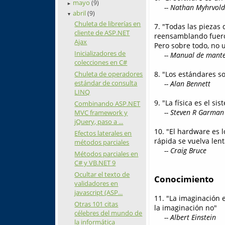
mayo
(9)
►
-- Nathan Myhrvold
abril
(9)
▼
Chuleta de librerías en
7. "Todas las piezas
cliente de ASP.NET
reensamblando fueron
Ajax
Pero sobre todo, no u
Inicializadores de
-- Manual de manten
colecciones en C#
8. "Los estándares s
Chuleta de operadores
estándar de consulta
-- Alan Bennett
LINQ
9. "La física es el si
Combinando ASP.NET
-- Steven R Garman
MVC framework y
jQuery, paso a ...
10. "El hardware es 
Efectos laterales en
rápida se vuelva lent
métodos parciales
-- Craig Bruce
Métodos parciales en
C# y VB.NET 9
Ocultar el texto de
Conocimiento
validadores en
javascript (ASP...
11. "La imaginación 
Otras 101 citas
la imaginación no"
célebres del mundo de
-- Albert Einstein
la informática