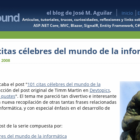
el blog de José M. Aguilar
Inicio
E
Artículos, tutoriales, trucos, curiosidades, reflexiones y links
ASP.NET Core, MVC, Blazor, SignalR, Entity Framework, C#, 
citas célebres del mundo de la info
 2008
aba el post "
101 citas célebres del mundo de la
ducción del post original de Timm Martin en
Devtopics
,
 quotes
". El tema me pareció tan divertivo e interesante
 nueva recopilación de otras tantas frases relacionadas
formática, y con especial énfasis en el desarrollo de
ost de la serie compuesta por:
bres del mundo de la informática