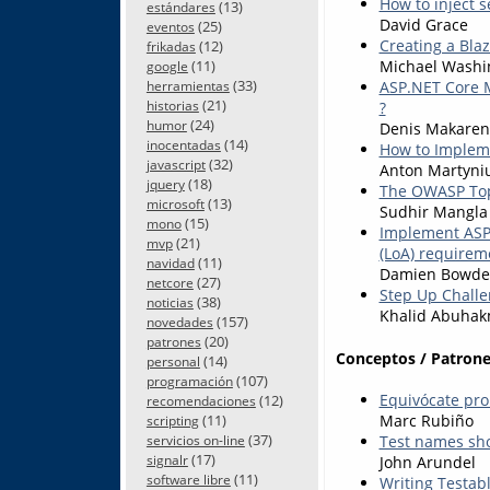
How to inject 
(13)
estándares
David Grace
(25)
eventos
Creating a Blaz
(12)
frikadas
(11)
Michael Washi
google
(33)
ASP.NET Core M
herramientas
(21)
historias
?
(24)
humor
Denis Makaren
(14)
inocentadas
How to Impleme
(32)
javascript
Anton Martyni
(18)
jquery
The OWASP Top 
(13)
microsoft
Sudhir Mangla
(15)
mono
Implement ASP.
(21)
mvp
(LoA) requirem
(11)
navidad
Damien Bowd
(27)
netcore
Step Up Challe
(38)
noticias
Khalid Abuha
(157)
novedades
(20)
patrones
Conceptos / Patrone
(14)
personal
(107)
programación
Equivócate pro
(12)
recomendaciones
Marc Rubiño
(11)
scripting
(37)
Test names sh
servicios on-line
(17)
John Arundel
signalr
(11)
software libre
Writing Testab