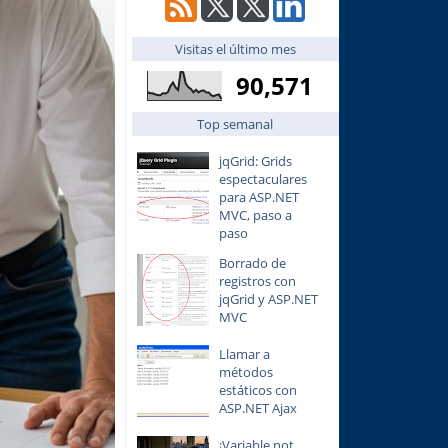
Visitas el último mes
90,571
Top semanal
jqGrid: Grids
espectaculares
para ASP.NET
MVC, paso a
paso
Borrado de
registros con
jqGrid y ASP.NET
MVC
Llamar a
métodos
estáticos con
ASP.NET Ajax
¡Variable not