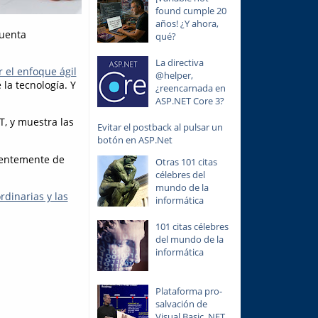
found cumple 20
años! ¿Y ahora,
cuenta
qué?
La directiva
 el enfoque ágil
@helper,
la tecnología. Y
¿reencarnada en
ASP.NET Core 3?
, y muestra las
Evitar el postback al pulsar un
botón en ASP.Net
ientemente de
Otras 101 citas
célebres del
mundo de la
rdinarias y las
informática
101 citas célebres
del mundo de la
informática
Plataforma pro-
salvación de
Visual Basic .NET