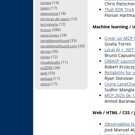
(14)
sorteo
Chris Pietsch
(17)
spam
That XOR Trick
(18)
sponsored
Florian Hartm
(12)
técnicas de spam
(12)
tecnología
Machine learning / I
(286)
trucos
(24)
vacaciones
Crear un MCP S
(33)
variablenotfound
Gisela Torres
(20)
variablenotfound.com
Local AI + .NET
(26)
vb.net
Bruno Capuan
(12)
viajes
OWASP Launches
(11)
visualstudio
Robert Krzaczy
(28)
vs2008
Reliability for
(53)
web
Ryan Donovan
(11)
webapi
(17)
Using LangChai
xhtml
Sudhir Mangla
MCP 2025-06-18
Anmol Baranw
Web / HTML / CSS / 
Observables Nat
José Manuel Al