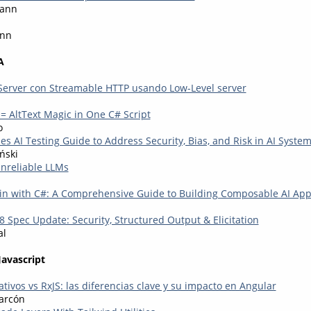
mann
ann
A
erver con Streamable HTTP usando Low-Level server
 = AltText Magic in One C# Script
o
 AI Testing Guide to Address Security, Bias, and Risk in AI Syste
ński
 unreliable LLMs
n with C#: A Comprehensive Guide to Building Composable AI Appl
 Spec Update: Security, Structured Output & Elicitation
al
Javascript
ivos vs RxJS: las diferencias clave y su impacto en Angular
arcón