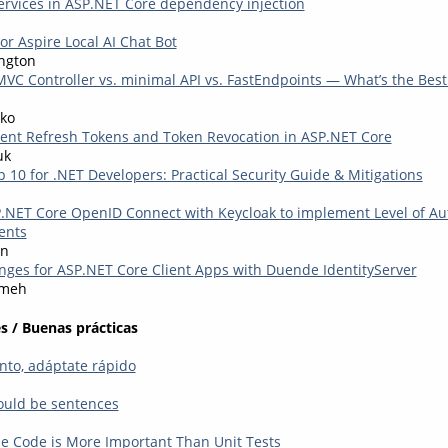
services in ASP.NET Core dependency injection
or Aspire Local AI Chat Bot
ngton
VC Controller vs. minimal API vs. FastEndpoints — What’s the Bes
ko
nt Refresh Tokens and Token Revocation in ASP.NET Core
uk
10 for .NET Developers: Practical Security Guide & Mitigations
NET Core OpenID Connect with Keycloak to implement Level of Au
ents
en
nges for ASP.NET Core Client Apps with Duende IdentityServer
kmeh
s / Buenas prácticas
nto, adáptate rápido
ould be sentences
le Code is More Important Than Unit Tests