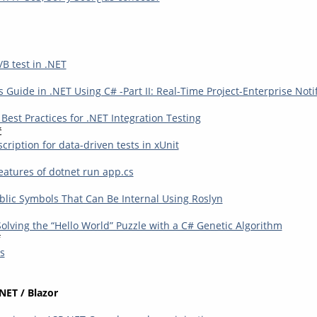
B test in .NET
 Guide in .NET Using C# -Part II: Real-Time Project-Enterprise Noti
Best Practices for .NET Integration Testing
ć
cription for data-driven tests in xUnit
eatures of dotnet run app.cs
blic Symbols That Can Be Internal Using Roslyn
Solving the “Hello World” Puzzle with a C# Genetic Algorithm
f
s
NET / Blazor