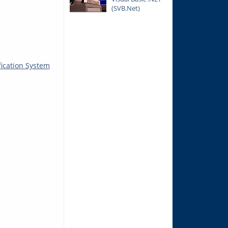
(SVB.Net)
fication System