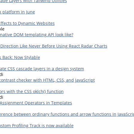
ade Layers With Tailwind Utilities
 platform in June
ffects to Dynamic Websites
le
native DOM templating API look like?
 Direction Like Never Before Using React Radar Charts
s Back: Now Stylable
vate CSS cascade layers in a design system
di
contrast checker with HTML, CSS, and JavaScript
rs with the CSS oklch() function
di
 Assignment Operators in Templates
ference between ordinary functions and arrow functions in JavaScri
stom Profiling Track is now available