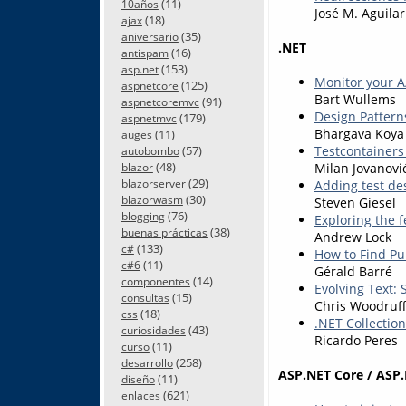
(11)
10años
José M. Aguilar
(18)
ajax
(35)
aniversario
.NET
(16)
antispam
(153)
asp.net
Monitor your A/
(125)
aspnetcore
Bart Wullems
(91)
aspnetcoremvc
Design Patterns
(179)
aspnetmvc
Bhargava Koya
(11)
auges
(57)
Testcontainers 
autobombo
(48)
Milan Jovanovi
blazor
(29)
blazorserver
Adding test des
(30)
blazorwasm
Steven Giesel
(76)
blogging
Exploring the f
(38)
buenas prácticas
Andrew Lock
(133)
c#
How to Find Pu
(11)
c#6
Gérald Barré
(14)
componentes
Evolving Text: 
(15)
consultas
Chris Woodruf
(18)
css
.NET Collection
(43)
curiosidades
Ricardo Peres
(11)
curso
(258)
desarrollo
ASP.NET Core / ASP.
(11)
diseño
(621)
enlaces