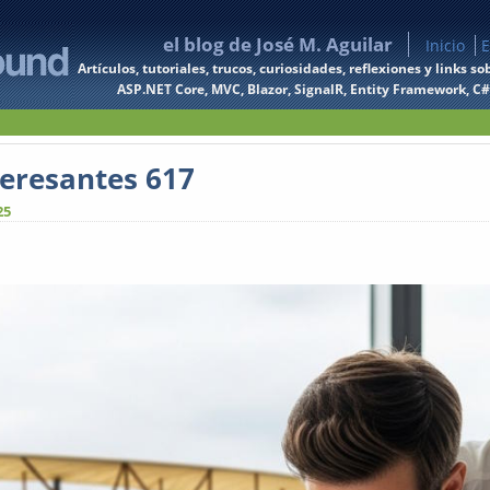
el blog de José M. Aguilar
Inicio
E
Artículos, tutoriales, trucos, curiosidades, reflexiones y links
ASP.NET Core, MVC, Blazor, SignalR, Entity Framework, C#, 
teresantes 617
25