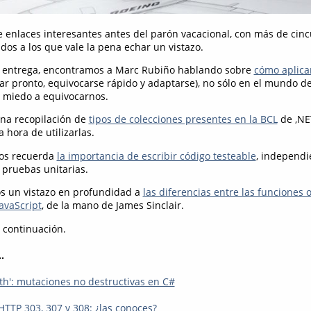
 enlaces interesantes antes del parón vacacional, con más de cin
dos a los que vale la pena echar un vistazo.
ta entrega, encontramos a Marc Rubiño hablando sobre
cómo aplicar
r pronto, equivocarse rápido y adaptarse), no sólo en el mundo de 
l miedo a equivocarnos.
una recopilación de
tipos de colecciones presentes en la BCL
de ,NET
a hora de utilizarlas.
os recuerda
la importancia de escribir código testeable
, independ
pruebas unitarias.
os un vistazo en profundidad a
las diferencias entre las funciones o
avaScript
, de la mano de James Sinclair.
a continuación.
.
ith': mutaciones no destructivas en C#
HTTP 303, 307 y 308: ¿las conoces?