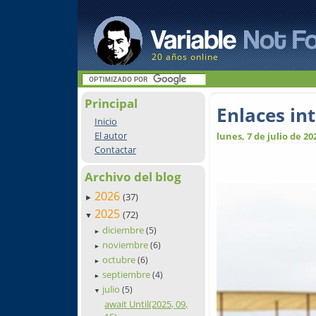
20 años online
Principal
Enlaces in
Inicio
El autor
lunes, 7 de julio de 20
Contactar
Archivo del blog
2026
(37)
►
2025
(72)
▼
diciembre
(5)
►
noviembre
(6)
►
octubre
(6)
►
septiembre
(4)
►
julio
(5)
▼
await Until(2025, 09,