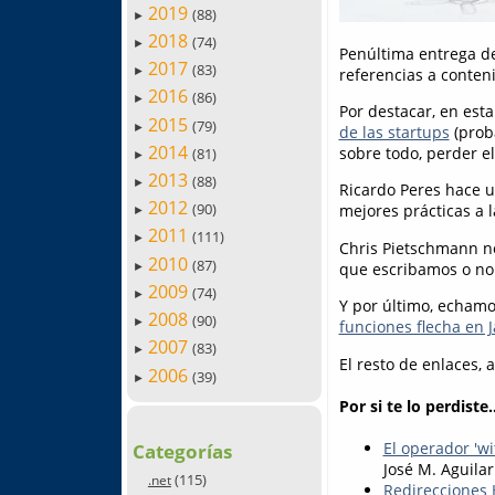
2019
(88)
►
2018
(74)
►
Penúltima entrega de
2017
(83)
referencias a conteni
►
2016
(86)
►
Por destacar, en es
2015
(79)
►
de las startups
(proba
2014
sobre todo, perder e
(81)
►
2013
(88)
►
Ricardo Peres hace 
2012
(90)
mejores prácticas a l
►
2011
(111)
►
Chris Pietschmann n
2010
(87)
que escribamos o no 
►
2009
(74)
►
Y por último, echam
2008
(90)
►
funciones flecha en J
2007
(83)
►
El resto de enlaces, 
2006
(39)
►
Por si te lo perdiste..
El operador 'w
Categorías
José M. Aguilar
(115)
.net
Redirecciones 