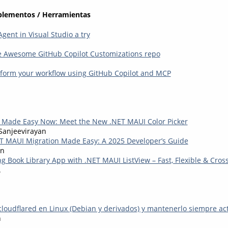
plementos / Herramientas
Agent in Visual Studio a try
e Awesome GitHub Copilot Customizations repo
sform your workflow using GitHub Copilot and MCP
n Made Easy Now: Meet the New .NET MAUI Color Picker
anjeevirayan
T MAUI Migration Made Easy: A 2025 Developer’s Guide
an
g Book Library App with .NET MAUI ListView – Fast, Flexible & Cros
.
cloudflared en Linux (Debian y derivados) y mantenerlo siempre ac
n