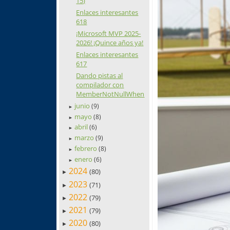
15)
Enlaces interesantes
618
¡Microsoft MVP 2025-
2026! ¡Quince años ya!
Enlaces interesantes
617
Dando pistas al
compilador con
MemberNotNullWhen
junio
(9)
►
mayo
(8)
►
abril
(6)
►
marzo
(9)
►
febrero
(8)
►
enero
(6)
►
2024
(80)
►
2023
(71)
►
2022
(79)
►
2021
(79)
►
2020
(80)
►