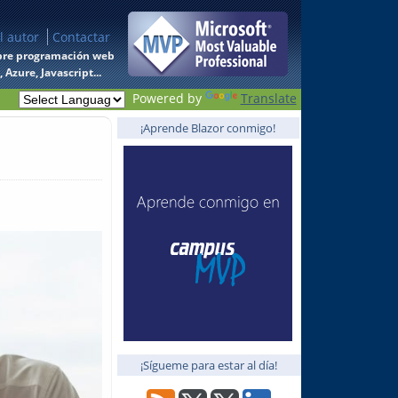
l autor
Contactar
 sobre programación web
Azure, Javascript...
Powered by
Translate
¡Aprende Blazor conmigo!
¡Sígueme para estar al día!