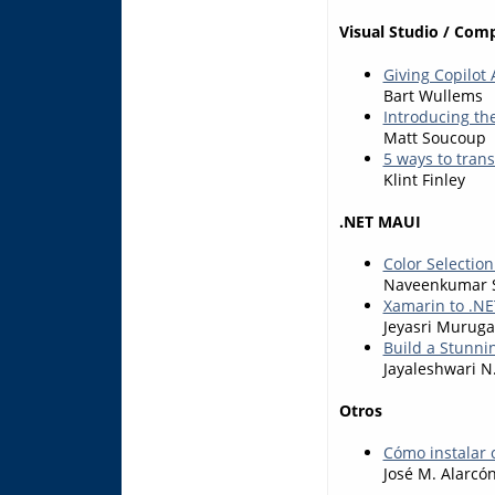
Visual Studio / Com
Giving Copilot 
Bart Wullems
Introducing th
Matt Soucoup
5 ways to tran
Klint Finley
.NET MAUI
Color Selectio
Naveenkumar S
Xamarin to .NE
Jeyasri Murug
Build a Stunnin
Jayaleshwari N
Otros
Cómo instalar 
José M. Alarcó