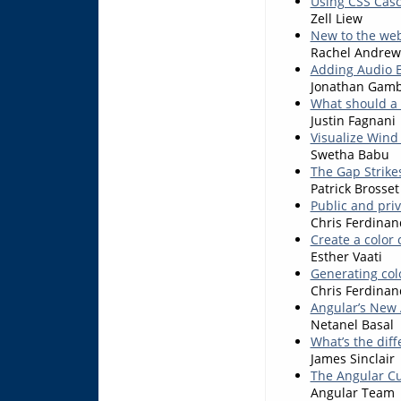
Using CSS Casc
Zell Liew
New to the web
Rachel Andrew
Adding Audio E
Jonathan Gamb
What should a 
Justin Fagnani
Visualize Wind
Swetha Babu
The Gap Strike
Patrick Brosset
Public and pri
Chris Ferdinan
Create a color 
Esther Vaati
Generating colo
Chris Ferdinan
Angular’s New
Netanel Basal
What’s the dif
James Sinclair
The Angular Cu
Angular Team