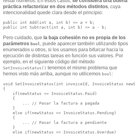
restar números. En estos casos,
se considera una buena
práctica refactorizar en dos métodos distintos
, cuya
intencionalidad quede clara desde el principio:
public int Add(int a, int b) => a + b;

Pero cuidado, que
la baja cohesión no es propia de los
parámetros
, puede aparecer también utilizando tipos
bool
enumerados u otros, si los usamos para bifurcar hacia la
ejecución de distintas tareas en función sus valores. Por
ejemplo, en el siguiente código del método
tenemos el mismo problema que
SetInvoiceStatus()
hemos visto más arriba, aunque no utilicemos
:
bool
void SetInvoiceStatus(int invoiceId, InvoiceStatus newS
{

    if(newStatus == InvoiceStatus.Paid) 

    {

        ... // Pasar la factura a pagada

    } 

    else if(newStatus == InvoiceStatus.Pending)

    {

        ... // Pasar la factura a pendiente

    }

    else if(newStatus == InvoiceStatus.Overdue)
