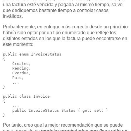
una factura esté vencida y pagada al mismo tiempo, salvo
que dediquemos bastante tiempo a controlar casos
inválidos.
Probablemente, en enfoque más correcto desde un principio
habría sido optar por un tipo enumerado que refleje los
distintos estados en los que la factura puede encontrarse en
este momento:
public enum InvoiceStatus

{

    Created,

    Pending,

    Overdue,

    Paid,

    ...

}

public class Invoice

{

    ...

    public InvoiceStatus Status { get; set; }

Por tanto, creo que la mejor recomendación que se puede
dar al respecto es
modelar propiedades con
flags
sólo en