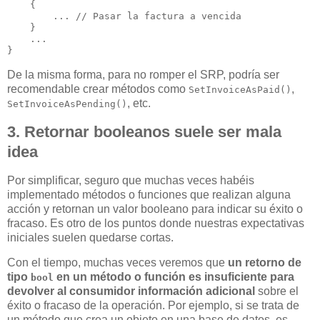
    {

        ... // Pasar la factura a vencida

    }

    ...

De la misma forma, para no romper el SRP, podría ser
recomendable crear métodos como
,
SetInvoiceAsPaid()
, etc.
SetInvoiceAsPending()
3. Retornar booleanos suele ser mala
idea
Por simplificar, seguro que muchas veces habéis
implementado métodos o funciones que realizan alguna
acción y retornan un valor booleano para indicar su éxito o
fracaso. Es otro de los puntos donde nuestras expectativas
iniciales suelen quedarse cortas.
Con el tiempo, muchas veces veremos que
un retorno de
tipo
en un método o función es insuficiente para
bool
devolver al consumidor información adicional
sobre el
éxito o fracaso de la operación. Por ejemplo, si se trata de
un método que crea un objeto en una base de datos, es