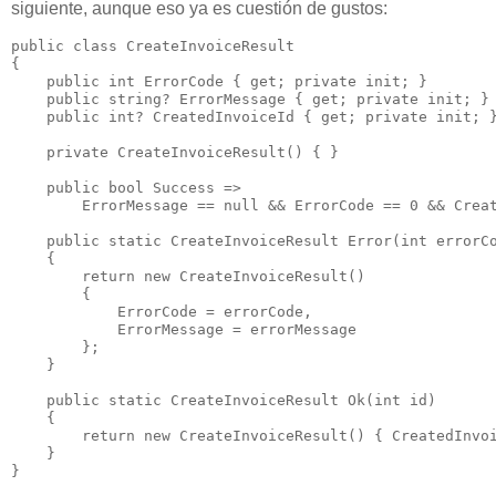
siguiente, aunque eso ya es cuestión de gustos:
public class CreateInvoiceResult

{

    public int ErrorCode { get; private init; }

    public string? ErrorMessage { get; private init; }

    public int? CreatedInvoiceId { get; private init; }
    private CreateInvoiceResult() { }
    public bool Success => 

        ErrorMessage == null && ErrorCode == 0 && Creat
    public static CreateInvoiceResult Error(int errorCo
    {

        return new CreateInvoiceResult() 

        { 

            ErrorCode = errorCode, 

            ErrorMessage = errorMessage 

        };

    }

    public static CreateInvoiceResult Ok(int id)

    {

        return new CreateInvoiceResult() { CreatedInvoi
    }
