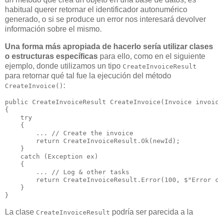
habitual querer retornar el identificador autonumérico
generado, o si se produce un error nos interesará devolver
información sobre el mismo.
Una forma más apropiada de hacerlo sería utilizar clases
o estructuras específicas
para ello, como en el siguiente
ejemplo, donde utilizamos un tipo
CreateInvoiceResult
para retornar qué tal fue la ejecución del método
:
CreateInvoice()
public CreateInvoiceResult CreateInvoice(Invoice invoic
{

    try

    {

        ... // Create the invoice

        return CreateInvoiceResult.Ok(newId);

    }

    catch (Exception ex)

    {

        ... // Log & other tasks

        return CreateInvoiceResult.Error(100, $"Error c
    }

La clase
podría ser parecida a la
CreateInvoiceResult