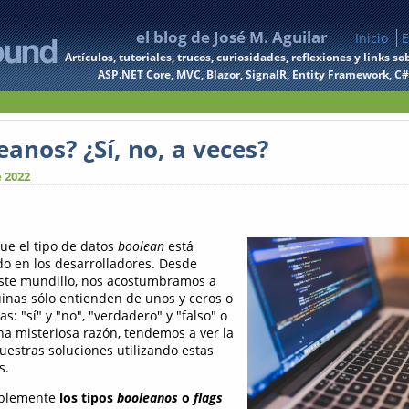
el blog de José M. Aguilar
Inicio
E
Artículos, tutoriales, trucos, curiosidades, reflexiones y links
ASP.NET Core, MVC, Blazor, SignalR, Entity Framework, C#, 
anos? ¿Sí, no, a veces?
 2022
e el tipo de datos
boolean
está
o en los desarrolladores. Desde
este mundillo, nos acostumbramos a
nas sólo entienden de unos y ceros o
: "sí" y "no", "verdadero" y "falso" o
na misteriosa razón, tendemos a ver la
uestras soluciones utilizando estas
s.
ablemente
los tipos
booleanos
o
flags