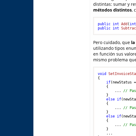
distintas: sumar y r
métodos distintos
, 
public
int
Add
(
in
public
int
Subtra
Pero cuidado, que
la
utilizando tipos enum
en función sus valor
mismo problema que 
void
SetInvoiceSt
{

if
(newStatus =
    {

        ... 
// Pa
    } 

else
if
(newSta
    {

        ... 
// Pa
    }

else
if
(newSta
    {

        ... 
// Pa
    }

    ...
