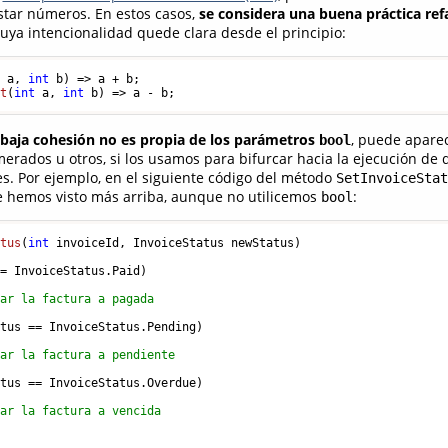
estar números. En estos casos,
se considera una buena práctica ref
cuya intencionalidad quede clara desde el principio:
t
 a, 
int
 b
)
ct
(
int
 a, 
int
 b
)
 baja cohesión no es propia de los parámetros
, puede apare
bool
erados u otros, si los usamos para bifurcar hacia la ejecución de d
es. Por ejemplo, en el siguiente código del método
SetInvoiceStat
hemos visto más arriba, aunque no utilicemos
:
bool
atus
(
int
 invoiceId, InvoiceStatus newStatus
)
= InvoiceStatus.Paid) 

sar la factura a pagada
tus == InvoiceStatus.Pending)

sar la factura a pendiente
tus == InvoiceStatus.Overdue)

sar la factura a vencida