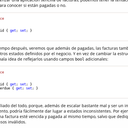
ra conocer si están pagadas o no.
ice
aid { 
get
; 
set
; }

iempo después, veremos que además de pagadas, las facturas tam
tros estados definidos por el negocio. Y en vez de cambiar la estru
mala idea de reflejarlos usando campos
adicionales:
bool
ice
aid { 
get
; 
set
; }

verdue { 
get
; 
set
; }

iado del todo, porque, además de escalar bastante mal y ser un inf
to, podría fácilmente dar lugar a estados inconsistentes. Por ejem
na factura esté vencida y pagada al mismo tiempo, salvo que ded
sos inválidos.