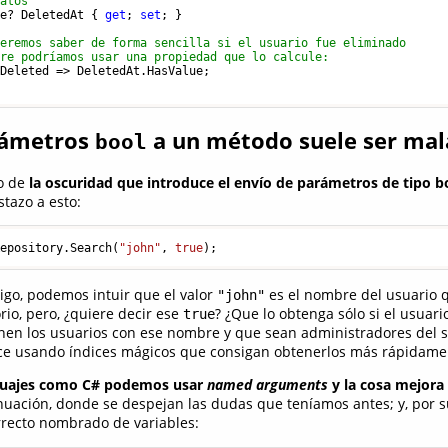
datos
me? DeletedAt { 
get
; 
set
; }

ueremos saber de forma sencilla si el usuario fue eliminado
pre podríamos usar una propiedad que lo calcule:
Deleted => DeletedAt.HasValue;

arámetros
a un método suele ser mal
bool
o de
la oscuridad que introduce el envío de parámetros de tipo 
tazo a esto:
Repository.Search(
"john"
, 
true
digo, podemos intuir que el valor
es el nombre del usuario
"john"
rio, pero, ¿quiere decir ese
? ¿Que lo obtenga sólo si el usuario
true
nen los usuarios con ese nombre y que sean administradores del 
ice usando índices mágicos que consigan obtenerlos más rápidame
guajes como C# podemos usar
named arguments
y la cosa mejora
uación, donde se despejan las dudas que teníamos antes; y, por s
rrecto nombrado de variables: