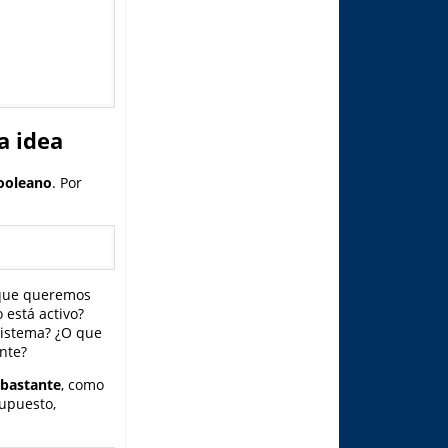
a idea
booleano
. Por
 que queremos
 está activo?
sistema? ¿O que
nte?
 bastante
, como
upuesto,