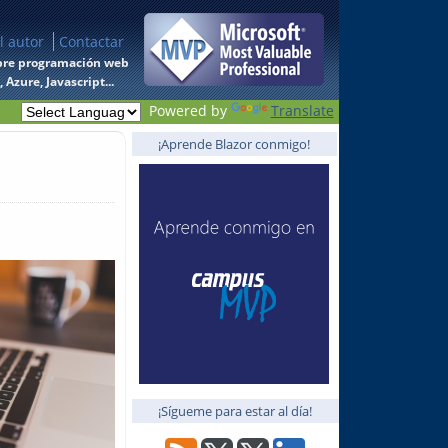
l autor
Contactar
 sobre programación web
Azure, Javascript...
Powered by
Translate
¡Aprende Blazor conmigo!
¡Sígueme para estar al día!