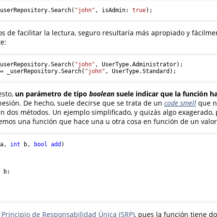
_userRepository.Search(
"john"
, isAdmin: 
true
s de facilitar la lectura, seguro resultaría más apropiado y fácilme
e:
_userRepository.Search(
"john"
 = _userRepository.Search(
"john"
esto,
un parámetro de tipo
boolean
suele indicar que la función 
ohesión. De hecho, suele decirse que se trata de un
code smell
que no
en dos métodos. Un ejemplo simplificado, y quizás algo exagerado, 
emos una función que hace una u otra cosa en función de un valor 
 a, 
int
 b, 
bool
add
)
 b;

l
Principio de Responsabilidad Única (SRP)
, pues la función tiene d