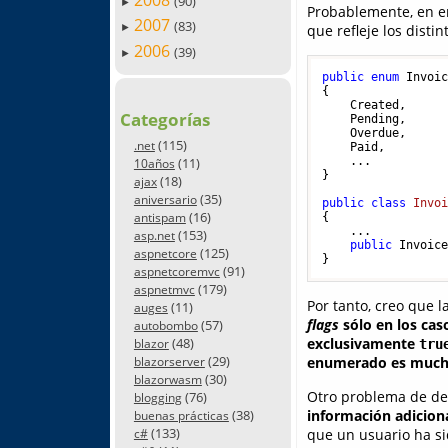
2008
(90)
►
Probablemente, en e
2007
(83)
que refleje los dist
►
2006
(39)
►
public
enum
 Invoic
{

    Created,

Categorías
    Pending,

    Overdue,

(115)
.net
    Paid,

(11)
    ...

10años
}

(18)
ajax
(35)
aniversario
public
class
Invo
(16)
antispam
{

    ...

(153)
asp.net
public
 Invoic
(125)
aspnetcore
(91)
aspnetcoremvc
(179)
aspnetmvc
Por tanto, creo que 
(11)
auges
flags
sólo en los cas
(57)
autobombo
(48)
exclusivamente
blazor
tru
(29)
enumerado es mucho 
blazorserver
(30)
blazorwasm
Otro problema de de
(76)
blogging
información adicion
(38)
buenas prácticas
(133)
que un usuario ha si
c#