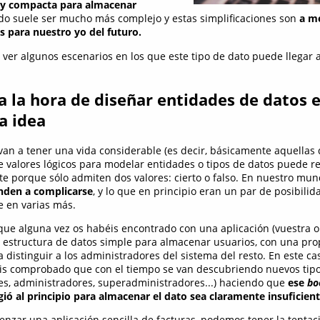
y compacta para almacenar
do suele ser mucho más complejo y estas simplificaciones son
a m
 para nuestro yo del futuro.
 ver algunos escenarios en los que este tipo de dato puede llegar 
a la hora de diseñar entidades de datos e
 idea
van a tener una vida considerable (es decir, básicamente aquellas
 de valores lógicos para modelar entidades o tipos de datos puede r
te porque sólo admiten dos valores: cierto o falso. En nuestro mu
enden a complicarse
, y lo que en principio eran un par de posibilid
e en varias más.
que alguna vez os habéis encontrado con una aplicación (vuestra o
 estructura de datos simple para almacenar usuarios, con una pr
 distinguir a los administradores del sistema del resto. En este ca
s comprobado que con el tiempo se van descubriendo nuevos tipo
es, administradores, superadministradores...) haciendo que
ese
bo
ió al principio para almacenar el dato sea claramente insuficien
enzar una aplicación sencilla de facturas, podemos tener la tentaci