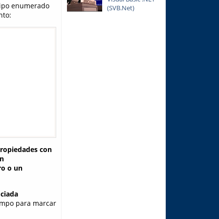
 tipo enumerado
(SVB.Net)
nto:
ropiedades con
án
ro o un
ociada
ampo para marcar