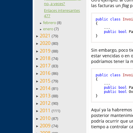
no, a veces?
las facturas un
flag
pa
Enlaces interesantes
477
public
class
Invo
febrero
(8)
{

►
    ...

enero
(7)
►
public
bool
 P
2021
(79)
►
2020
(80)
►
Sin embargo, poco t
2019
(88)
►
estar vencidas o en o
2018
(74)
►
podríamos tener la 
2017
(83)
►
2016
(86)
►
public
class
Invo
{

2015
(79)
►
    ...

2014
public
bool
 P
(81)
►
public
bool
 O
2013
(88)
►
2012
(90)
►
Aquí ya la habremos l
2011
(111)
►
posterior mantenimien
2010
(87)
►
podría ocurrir que u
2009
(74)
tiempo a controlar ca
►