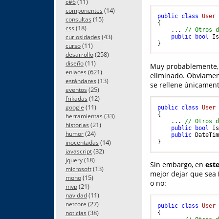
(11)
c#6
(14)
componentes
public
class
User
(15)
consultas
{

(18)
css
    ... 
// Otros 
(43)
public
bool
 I
curiosidades
(11)
curso
(258)
desarrollo
(11)
diseño
Muy probablemente, 
(621)
enlaces
eliminado. Obviamen
(13)
estándares
se rellene únicamente
(25)
eventos
(12)
frikadas
(11)
google
public
class
User
{

(33)
herramientas
    ... 
// Otros 
(21)
historias
public
bool
 I
(24)
humor
public
 DateTi
(14)
inocentadas
(32)
javascript
(18)
jquery
Sin embargo, en
este
(13)
microsoft
mejor dejar que sea
(15)
mono
o no:
(21)
mvp
(11)
navidad
(27)
netcore
public
class
User
(38)
noticias
{
