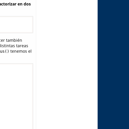
actorizar en dos
cer también
istintas tareas
tenemos el
us()