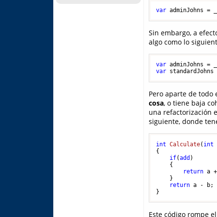
var
 adminJohns = 
Sin embargo, a efecto
algo como lo siguient
var
 adminJohns = 
var
 standardJohns
Pero aparte de todo 
cosa
, o tiene baja c
una refactorización 
siguiente, donde ten
int
Calculate
(
int
{

if
(
add
)

    {

return
 a +
    }

return
 a - b;

Este código rompe e