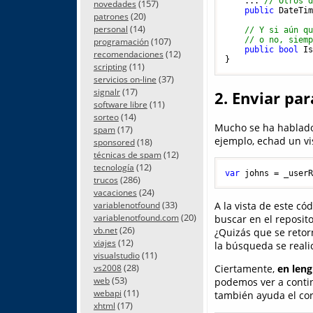
    ... 
// Otros 
(157)
novedades
public
 DateTi
(20)
patrones
(14)
personal
// Y si aún q
(107)
// o no, siem
programación
public
bool
 Is
(12)
recomendaciones
(11)
scripting
(37)
servicios on-line
(17)
signalr
2. Enviar p
(11)
software libre
(14)
sorteo
Mucho se ha hablad
(17)
spam
ejemplo, echad un vis
(18)
sponsored
(12)
técnicas de spam
(12)
tecnología
var
 johns = _user
(286)
trucos
(24)
vacaciones
(33)
A la vista de este có
variablenotfound
(20)
buscar en el reposito
variablenotfound.com
(26)
vb.net
¿Quizás que se retor
(12)
viajes
la búsqueda se real
(11)
visualstudio
(28)
Ciertamente,
en len
vs2008
(53)
web
podemos ver a contin
(11)
webapi
también ayuda el co
(17)
xhtml