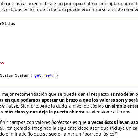
nfoque más correcto desde un principio habría sido optar por un
intos estados en los que la factura puede encontrarse en este mome
eStatus

ice
eStatus Status { 
get
; 
set
; }

la mejor recomendación que se puede dar al respecto es
modelar p
os en que podamos apostar un brazo a que los valores son y ser
y
. Siempre. Ante la duda, a nivel de código
un simple ente
e
false
más claro y nos deja la puerta abierta
a extensiones futuras.
finir campos con valores
booleanos
es que
a veces éstos llevan as
al
. Por ejemplo, imaginad la siguiente clase
que incluye un c
User
do eliminado (lo que se suele llamar un "borrado lógico"):