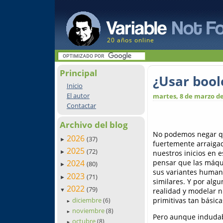
20 años online
Principal
¿Usar boole
Inicio
El autor
martes, 8 de marzo de
Contactar
Archivo del blog
No podemos negar qu
2026
(37)
►
fuertemente arraigad
2025
(72)
nuestros inicios en 
►
pensar que las máqui
2024
(80)
►
sus variantes humanas
2023
(71)
►
similares. Y por algu
2022
(79)
realidad y modelar n
▼
diciembre
primitivas tan básica
(6)
►
noviembre
(8)
►
Pero aunque indud
octubre
(8)
►