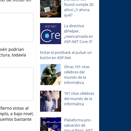
found cumple 20
años! ¿Y ahora,
qué?
La directiva
@helper,
¿reencarnada en
ASP.NET Core 3?
bién podrían
Evitar el postback al pulsar un
ctura, todavía
botón en ASP.Net
Otras 101 citas
célebres del
mundo de la
informática
101 citas célebres
del mundo de la
informática
ierno vistas al
plo, a bajo nivel,
iquemos bastante
Plataforma pro-
salvación de
Visual Basic .NET