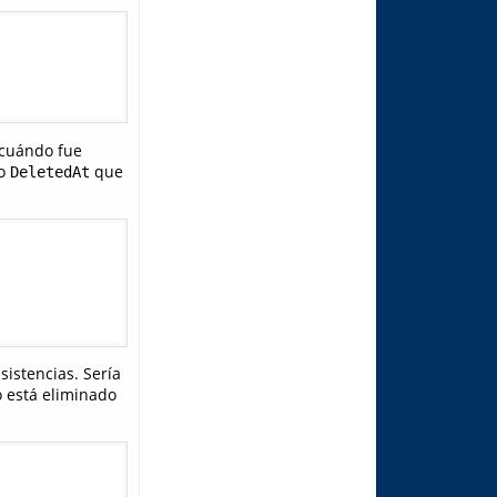
 cuándo fue
po
que
DeletedAt
sistencias. Sería
 está eliminado