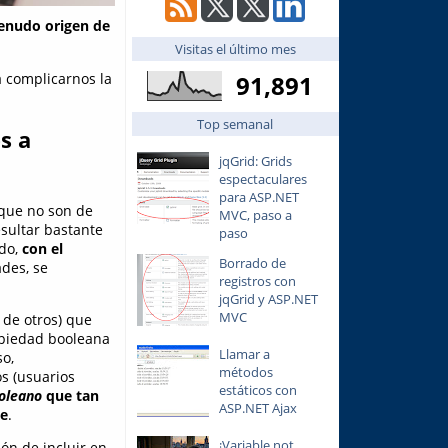
enudo origen de
Visitas el último mes
a complicarnos la
91,891
Top semanal
s a
jqGrid: Grids
espectaculares
para ASP.NET
 que no son de
MVC, paso a
esultar bastante
paso
ndo,
con el
Borrado de
ades, se
registros con
jqGrid y ASP.NET
MVC
 de otros) que
opiedad booleana
Llamar a
so,
métodos
s (usuarios
estáticos con
oleano
que tan
ASP.NET Ajax
te
.
¡Variable not
ón de incluir en