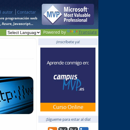
l autor
Contactar
 sobre programación web
Azure, Javascript...
Powered by
Translate
¡Inscríbete ya!
¡Sígueme para estar al día!