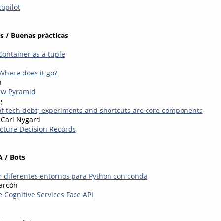
opilot
s / Buenas prácticas
Container as a tuple
Where does it go?
n
ew Pyramid
g
f tech debt; experiments and shortcuts are core components
 Carl Nygard
ecture Decision Records
A / Bots
 diferentes entornos para Python con conda
arcón
 Cognitive Services Face API