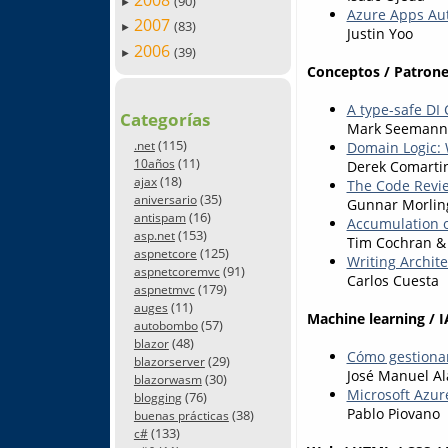
2008
(90)
►
Azure Apps Aut
2007
(83)
►
Justin Yoo
2006
(39)
►
Conceptos / Patrone
A type-safe DI 
Categorías
Mark Seemann
(115)
Domain Logic: 
.net
(11)
10años
Derek Comarti
(18)
ajax
The Code Revi
(35)
aniversario
Gunnar Morlin
(16)
antispam
Accumulation o
(153)
asp.net
Tim Cochran &
(125)
aspnetcore
Writing Archit
(91)
aspnetcoremvc
Carlos Cuesta
(179)
aspnetmvc
(11)
auges
Machine learning / I
(57)
autobombo
(48)
blazor
Cómo gestionar
(29)
blazorserver
José Manuel Al
(30)
blazorwasm
Microsoft Azure
(76)
blogging
Pablo Piovano
(38)
buenas prácticas
(133)
c#