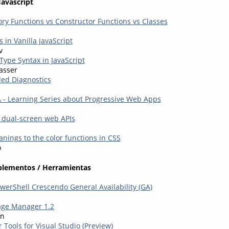
Javascript
ory Functions vs Constructor Functions vs Classes
in Vanilla JavaScript
v
Type Syntax in JavaScript
asser
ed Diagnostics
 - Learning Series about Progressive Web Apps
 dual-screen web APIs
nings to the color functions in CSS
o
plementos / Herramientas
erShell Crescendo General Availability (GA)
ge Manager 1.2
on
Tools for Visual Studio (Preview)