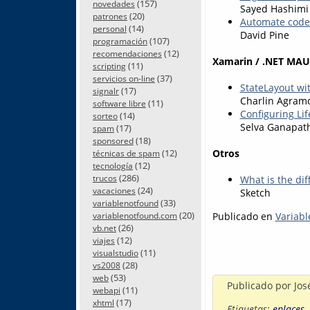
(157)
novedades
Sayed Hashimi
(20)
patrones
Automate code 
(14)
personal
David Pine
(107)
programación
(12)
recomendaciones
Xamarin / .NET MAU
(11)
scripting
(37)
servicios on-line
StateLayout wi
(17)
signalr
Charlin Agram
(11)
software libre
Configuring Li
(14)
sorteo
Selva Ganapat
(17)
spam
(18)
sponsored
(12)
Otros
técnicas de spam
(12)
tecnología
(286)
trucos
What is the di
(24)
vacaciones
Sketch
(33)
variablenotfound
(20)
Publicado en
Variabl
variablenotfound.com
(26)
vb.net
(12)
viajes
(11)
visualstudio
(28)
vs2008
(53)
web
Publicado por
Jos
(11)
webapi
(17)
xhtml
Etiquetas:
enlaces