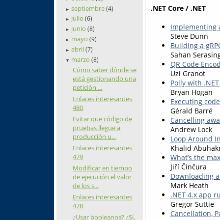
.NET Core / .NET
septiembre
(4)
►
julio
(6)
►
Implementing a
junio
(8)
►
Steve Dunn
mayo
(9)
►
Building a gRP
abril
(7)
►
Sahan Serasin
marzo
(8)
▼
QR Code Encode
Cómo saber dónde se
Uzi Granot
está gestionando una
Polly with .NET
petición ...
Bryan Hogan
Enlaces interesantes
Executing code
480
Gérald Barré
Evitar que código de
Cancelling awai
pruebas llegue a
Andrew Lock
producción u...
Loop Around In
Khalid Abuha
Enlaces interesantes
479
What’s the ma
Jiří Činčura
Modificar en tiempo
Downloading a
de ejecución el valor
Mark Heath
de los s...
.NET 4.x app r
Enlaces interesantes
Gregor Suttie
478
Cancellation, P
¿Usar booleanos? ¿Sí,