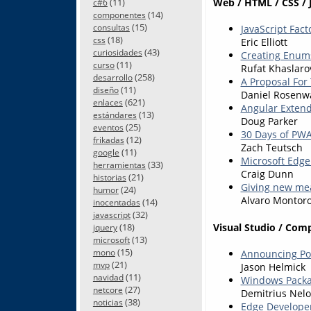
(11)
Web / HTML / CSS / 
c#6
(14)
componentes
(15)
consultas
JavaScript Fact
(18)
css
Eric Elliott
(43)
curiosidades
Creating Enums 
(11)
curso
Rufat Khaslaro
(258)
desarrollo
A Proposal For 
(11)
diseño
Daniel Rosenw
(621)
enlaces
Angular Extend
(13)
estándares
Doug Parker
(25)
eventos
30 Days of PWA
(12)
frikadas
Zach Teutsch
(11)
google
Microsoft Edge
(33)
herramientas
Craig Dunn
(21)
historias
Giving new mea
(24)
humor
Alvaro Montor
(14)
inocentadas
(32)
javascript
Visual Studio / Com
(18)
jquery
(13)
microsoft
(15)
Announcing Pow
mono
(21)
mvp
Jason Helmick
(11)
navidad
Windows Packa
(27)
netcore
Demitrius Nel
(38)
noticias
Edge Developer 