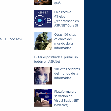
qué?
La directiva
@helper,
¿reencarnada en
ASP.NET Core 3?
Otras 101 citas
célebres del
P.NET Core MVC
mundo de la
informática
Evitar el postback al pulsar un
botón en ASP.Net
101 citas célebres
del mundo de la
informática
Plataforma pro-
salvación de
Visual Basic .NET
(SVB.Net)