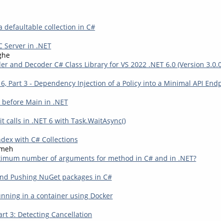
 defaultable collection in C#
C Server in .NET
ghe
r and Decoder C# Class Library for VS 2022 .NET 6.0 (Version 3.0.0
 6, Part 3 - Dependency Injection of a Policy into a Minimal API End
 before Main in .NET
t calls in .NET 6 with Task.WaitAsync()
dex with C# Collections
kmeh
ximum number of arguments for method in C# and in .NET?
nd Pushing NuGet packages in C#
unning in a container using Docker
art 3: Detecting Cancellation