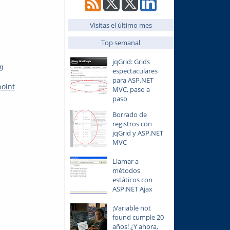
Visitas el último mes
Top semanal
jqGrid: Grids
)
espectaculares
para ASP.NET
point
MVC, paso a
paso
Borrado de
registros con
jqGrid y ASP.NET
MVC
Llamar a
métodos
estáticos con
ASP.NET Ajax
¡Variable not
found cumple 20
años! ¿Y ahora,