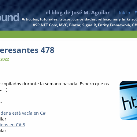
el blog de José M. Aguilar
Inicio
E
Artículos, tutoriales, trucos, curiosidades, reflexiones y links
ASP.NET Core, MVC, Blazor, SignalR, Entity Framework, C#, 
teresantes 478
 2022
recopilados durante la semana pasada. Espero que os
 :-)
.
adena está vacía en C#
ilar
ions en C# 8
ilar