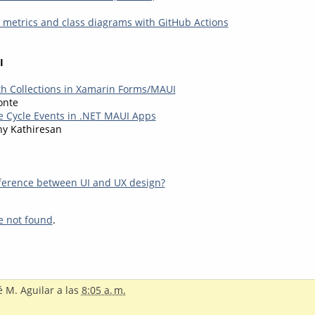
metrics and class diagrams with GitHub Actions
I
th Collections in Xamarin Forms/MAUI
onte
fe Cycle Events in .NET MAUI Apps
hy Kathiresan
fference between UI and UX design?
e not found
.
é M. Aguilar
a las
8:05 a. m.