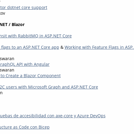
y
tor dotnet core support
kov
NET / Blazor
nsit with RabbitMQ in ASP.NET Core
 flags to an ASP.NET Core app
&
Working with Feature Flags in AS
eswaran
raphQL API with Angular
eswaran
 to Create a Blazor Component
2C users with Microsoft Graph and ASP.NET Core
en
uebas de accesibilidad con axe-core y Azure DevOps
ructure as Code con Bicep