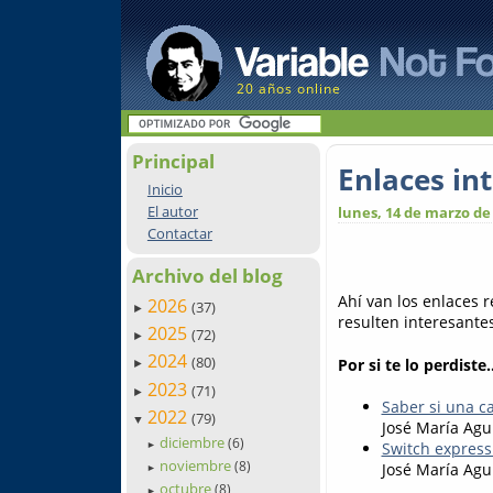
20 años online
Principal
Enlaces in
Inicio
El autor
lunes, 14 de marzo de
Contactar
Archivo del blog
Ahí van los enlaces 
2026
(37)
►
resulten interesantes.
2025
(72)
►
2024
(80)
Por si te lo perdiste..
►
2023
(71)
►
Saber si una c
2022
(79)
▼
José María Agu
diciembre
(6)
Switch express
►
noviembre
(8)
José María Agu
►
octubre
(8)
►