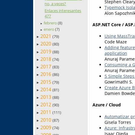
Stephen Clear
no, a veces?
Typemock Isola
Enlaces interesantes
Alon Sapozhni
477
febrero
(8)
ASP.NET Core / ASP.
►
enero
(7)
►
2021
Using MassTra
(79)
►
Code Maze
2020
(80)
►
Adding feature
2019
(88)
►
application
2018
Anuraj Param
(74)
►
Consuming a G
2017
(83)
►
Anuraj Param
2016
(86)
►
5 Simple Steps
2015
Gowrimathi S.
(79)
►
Create Azure B
2014
(81)
►
Damien Bowd
2013
(88)
►
2012
Azure / Cloud
(90)
►
2011
(111)
►
Automatizar pr
2010
(87)
►
Gisela Torres
2009
Azure: Infrast
(74)
►
Isaac Ojeda