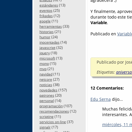
agradecerá ;)
(13)
estándares
(25)
eventos
Y finalmente, aprove
(12)
frikadas
durante todo este ti
(11)
google
Variable
.
(33)
herramientas
(21)
historias
Publicado en
Variabl
(24)
humor
(14)
inocentadas
(32)
javascript
(18)
jquery
(13)
microsoft
Publicado por
Jos
(15)
mono
(21)
mvp
Etiquetas:
aniversa
(11)
navidad
(27)
netcore
(38)
noticias
12 Comentarios:
(157)
novedades
(20)
patrones
Edu Serna
dijo...
(14)
personal
(107)
programación
Muchas felicid
(12)
recomendaciones
interesantes. A
(11)
scripting
(37)
servicios on-line
miércoles, 11 
(17)
signalr