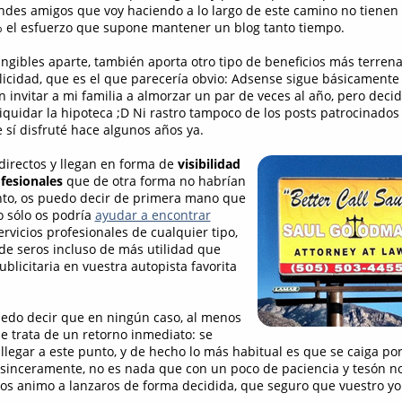
andes amigos que voy haciendo a lo largo de este camino no tienen 
 el esfuerzo que supone mantener un blog tanto tiempo.
angibles aparte, también aporta otro tipo de beneficios más terren
licidad, que es el que parecería obvio: Adsense sigue básicamente 
 invitar a mi familia a almorzar un par de veces al año, pero deci
iquidar la hipoteca ;D Ni rastro tampoco de los posts patrocinados
 sí disfruté hace algunos años ya.
ndirectos y llegan en forma de
visibilidad
fesionales
que de otra forma no habrían
anto, os puedo decir de primera mano que
 sólo os podría
ayudar a encontrar
servicios profesionales de cualquier tipo,
de seros incluso de más utilidad que
ublicitaria en vuestra autopista favorita
uedo decir que en ningún caso, al menos
se trata de un retorno inmediato: se
llegar a este punto, y de hecho lo más habitual es que se caiga po
 sinceramente, no es nada que con un poco de paciencia y tesón 
 os animo a lanzaros de forma decidida, que seguro que vuestro yo 