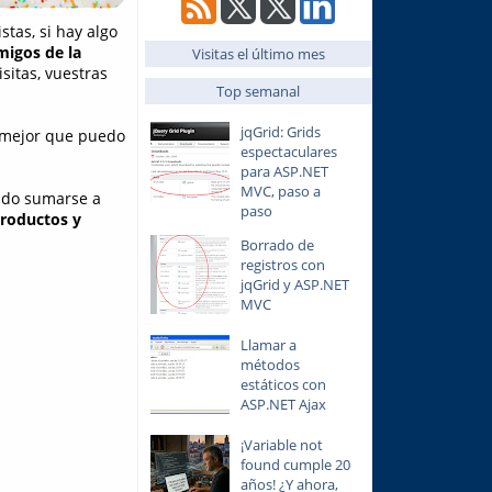
tas, si hay algo
amigos
de la
Visitas el último mes
sitas, vuestras
Top semanal
jqGrid: Grids
 mejor que puedo
espectaculares
para ASP.NET
MVC, paso a
dido sumarse a
paso
productos y
Borrado de
registros con
jqGrid y ASP.NET
MVC
Llamar a
métodos
estáticos con
ASP.NET Ajax
¡Variable not
found cumple 20
años! ¿Y ahora,