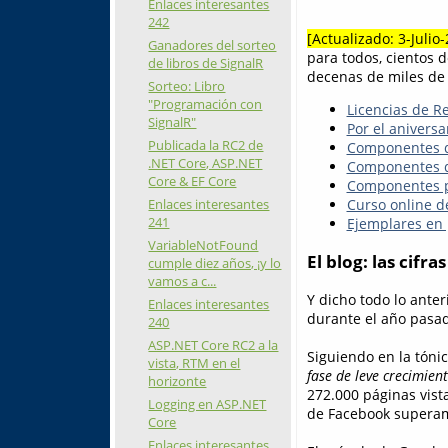
Enlaces interesantes
242
[Actualizado: 3-Julio
Ganadores del sorteo
para todos, cientos d
de libros de SignalR
decenas de miles de 
Sorteo: Libro
"Programación con
Licencias de R
SignalR"
Por el aniversa
Publicada la RC2 de
Componentes d
.NET Core, ASP.NET
Componentes d
Core & EF Core
Componentes p
Enlaces interesantes
Curso online 
241
Ejemplares en 
VariableNotFound
El blog: las cifr
cumple diez años, ¡y lo
vamos a c...
Y dicho todo lo ante
Enlaces interesantes
durante el año pasado
240
ASP.NET Core RC2 a la
Siguiendo en la tóni
vista, RTM en el
fase de leve crecimien
horizonte
272.000 páginas vist
Logging en ASP.NET
de Facebook superamo
Core
Enlaces interesantes