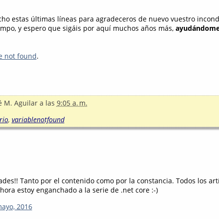
cho estas últimas líneas para agradeceros de nuevo vuestro incond
empo, y espero que sigáis por aquí muchos años más,
ayudándome 
e not found
.
é M. Aguilar
a las
9:05 a. m.
rio
,
variablenotfound
ades!! Tanto por el contenido como por la constancia. Todos los ar
hora estoy enganchado a la serie de .net core :-)
mayo, 2016