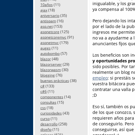
inigualable, y los gr
(11)
10años
ya compensa al 100%
(18)
ajax
(35)
aniversario
Pero dejando los int
(16)
antispam
(153)
por el lado de la pub
asp.net
(125)
ingresos me permiten
aspnetcore
(91)
aspnetcoremvc
no va a ayudarme a l
(179)
aspnetmvc
anunciantes fijos que
(11)
auges
(57)
autobombo
Los beneficios son i
(48)
blazor
y oportunidades pro
(29)
blazorserver
sido posibles. Por t
(30)
blazorwasm
realmente un blog no
(76)
blogging
empleo
; si prestáis 
(38)
buenas prácticas
vuestra bitácora pue
(133)
c#
contratar una valla p
(11)
c#6
;D
(14)
componentes
(15)
consultas
Eso sí, también os p
(18)
css
de los que conozco, 
(43)
curiosidades
requieren años para 
(11)
curso
de conseguirlo. Pero
(258)
desarrollo
(11)
conseguirse, así que
diseño
(621)
enlaces