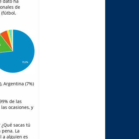
e dato ha
ionales de
(fútbol,
, Argentina (7%)
 99% de las
 las ocasiones, y
? ¿Qué sacas tú
a pena. La
l a alguien es