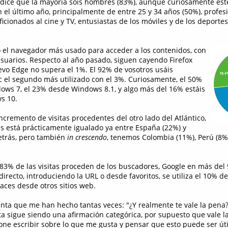
 dice que la mayoría sois hombres (83%), aunque curiosamente est
el último año, principalmente de entre 25 y 34 años (50%), profes
aficionados al cine y TV, entusiastas de los móviles y de los deportes 
 el navegador más usado para acceder a los contenidos, con
suarios. Respecto al año pasado, siguen cayendo Firefox
uevo Edge no supera el 1%. El 92% de vosotros usáis
 el segundo más utilizado con el 3%. Curiosamente, el 50%
ows 7, el 23% desde Windows 8.1, y algo más del 16% estáis
s 10.
ncremento de visitas procedentes del otro lado del Atlántico,
tas está prácticamente igualado ya entre España (22%) y
etrás, pero también
in crescendo
, tenemos Colombia (11%), Perú (8%)
 83% de las visitas proceden de los buscadores, Google en más del
directo, introduciendo la URL o desde favoritos, se utiliza el 10% de
ces desde otros sitios web.
unta que me han hecho tantas veces: "¿Y realmente te vale la pena
ta sigue siendo una afirmación categórica, por supuesto que vale l
one escribir sobre lo que me gusta y pensar que esto puede ser úti