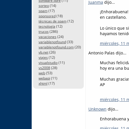
(11)
software libre
Juanma
dijo...
(14)
sorteo
(17)
spam
¡Enhorabuena! 
(18)
sponsored
en castellano.
(12)
técnicas de spam
(12)
tecnología
Lo único que s
(286)
trucos
hayamos tenido
(24)
vacaciones
(33)
variablenotfound
miércoles, 11 
(20)
variablenotfound.com
(26)
vb.net
Antonio Palas dijo...
(12)
viajes
Muchas felicid
(11)
visualstudio
(28)
hoy era una bu
vs2008
(53)
web
(11)
webapi
Muchas gracias
(17)
xhtml
AP
miércoles, 11 
Unknown
dijo...
Enhorabuena y
miércoles, 11 