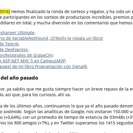
-2016]
Hemos finalizado la ronda de sorteos y regalos, y ha sido un 
e participantes en los sorteos de productazos increíbles, premios p
dólares en total, y mucha diversión en los comentarios que hemos 
esharper Ultimate
.
rio de VariableNotFound, ¡O'Reilly te regala un libro!
e Telerik
.
e DevExpress
.
rofesionales de GrapeCity
.
de ASP.NET MVC 5 en CampusMVP
.
papel de mi libro Programación con SignalR
.
as del año pasado
rior, ya sabéis que me gusta siempre hacer un breve repaso de la e
, así que, para los curiosos, ahí va.
ca de los últimos años, continuamos lo que ya el año pasado den
to sostenido
. Según las analíticas de Google, nos visitaron 150.000 u
as (+0,64%), con un promedio de tiempo de estancia de 03m48s (+5%
s los 800 amigos (+7%), y en Twitter superamos los 1415 seguidor