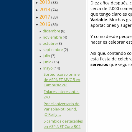
2019
(88)
Diez años después, c
►
cerca de 2.000 comen
2018
(74)
►
que tengo claro es q
2017
(83)
►
Variable
. Muchas gra
2016
(86)
aportaciones y suger
▼
diciembre
(8)
►
Y como desde pequeñ
noviembre
(4)
►
hacer es celebrar est
octubre
(8)
►
septiembre
(2)
►
Así que, contando co
julio
(7)
►
esta fiesta de celeb
junio
(16)
►
servicios
que seguro 
mayo
(14)
▼
Sorteo: ¡curso online
de ASPNET MVC 5 en
CampusMVP!
Enlaces interesantes
243
Por el aniversario de
VariableNotFound,
¡O'Reilly ...
5 cambios destacables
en ASP.NET Core RC2