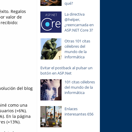
qué?
éxito. Regalos
La directiva
or valor de
@helper,
recibido:
¿reencarnada en
ASP.NET Core 3?
Otras 101 citas
célebres del
mundo de la
informática
Evitar el postback al pulsar un
botón en ASP.Net
101 citas célebres
del mundo de la
volución del blog
informática
ominé como una
Enlaces
suarios (+6%),
interesantes 656
). En la página
es (+13%).