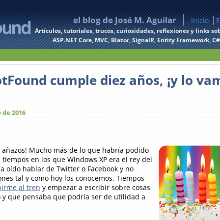
el blog de José M. Aguilar
Inicio
E
Artículos, tutoriales, trucos, curiosidades, reflexiones y links
ASP.NET Core, MVC, Blazor, SignalR, Entity Framework, C#, 
tFound cumple diez años, ¡y lo va
 de 2016
ez añazos! Mucho más de lo que habría podido
 tiempos en los que Windows XP era el rey del
ía oído hablar de Twitter o Facebook y no
ones tal y como hoy los conocemos. Tiempos
irme al tren
y empezar a escribir sobre cosas
y que pensaba que podría ser de utilidad a