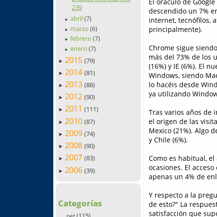
El oráculo de Google
239
descendido un 7% en 
abril
(7)
internet, tecnófilos, 
►
marzo
principalmente).
(6)
►
febrero
(7)
►
Chrome sigue siendo
enero
(7)
►
más del 73% de los u
2015
(79)
►
(16%) y IE (6%). El n
2014
(81)
►
Windows, siendo Mac
2013
lo hacéis desde Wind
(88)
►
ya utilizando Window
2012
(90)
►
2011
(111)
►
Tras varios años de i
2010
el origen de las visi
(87)
►
Mexico (21%). Algo d
2009
(74)
►
y Chile (6%).
2008
(90)
►
2007
Como es habitual, el
(83)
►
ocasiones. El acceso 
2006
(39)
►
apenas un 4% de enla
Y respecto a la preg
Categorías
de esto?" La respues
satisfacción que sup
(115)
.net