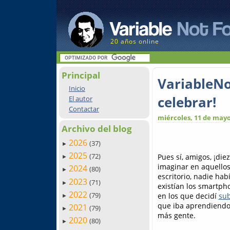
20 años online
Principal
VariableNo
Inicio
celebrar!
El autor
Contactar
miércoles, 11 de mayo
Archivo del blog
2026
(37)
►
2025
(72)
Pues sí, amigos, ¡di
►
imaginar en aquellos
2024
(80)
►
escritorio, nadie hab
2023
(71)
►
existían los smartph
2022
(79)
en los que decidí
sub
►
que iba aprendiendo 
2021
(79)
►
más gente.
2020
(80)
►