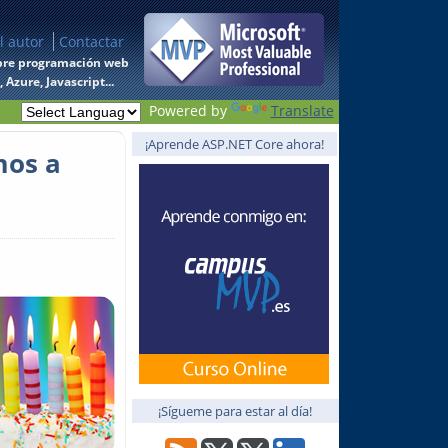
l autor
Contactar
 sobre programación web
Azure, Javascript...
Powered by
Translate
¡Aprende ASP.NET Core ahora!
mos a
¡Sígueme para estar al día!