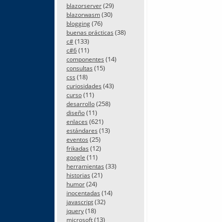
(29)
blazorserver
(30)
blazorwasm
(76)
blogging
(38)
buenas prácticas
(133)
c#
(11)
c#6
(14)
componentes
(15)
consultas
(18)
css
(43)
curiosidades
(11)
curso
(258)
desarrollo
(11)
diseño
(621)
enlaces
(13)
estándares
(25)
eventos
(12)
frikadas
(11)
google
(33)
herramientas
(21)
historias
(24)
humor
(14)
inocentadas
(32)
javascript
(18)
jquery
(13)
microsoft