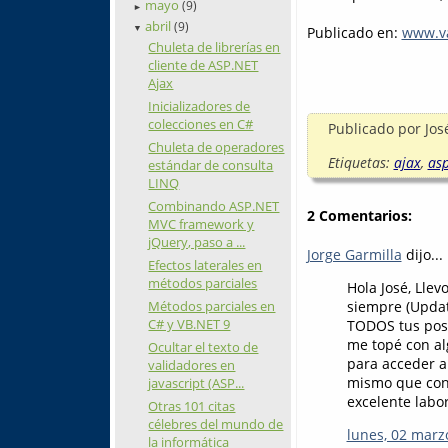
mayo
(9)
►
abril
(9)
Publicado en:
www.va
▼
Chuleta de librerías en
cliente de ASP.NET
Ajax
Inicializadores de
colecciones en C#
Publicado por
Jos
Chuleta de operadores
Etiquetas:
ajax
,
asp
estándar de consulta
LINQ
Combinando ASP.NET
2 Comentarios:
MVC framework y
jQuery, paso a ...
Jorge Garmilla
dijo...
Efectos laterales en
métodos parciales
Hola José, Llev
siempre (Update
Métodos parciales en
C# y VB.NET 9
TODOS tus post
me topé con alg
Ocultar el texto de
para acceder a
validadores en
mismo que con 
javascript (ASP...
excelente labor
Otras 101 citas
célebres del mundo de
lunes, 02 marz
la informática