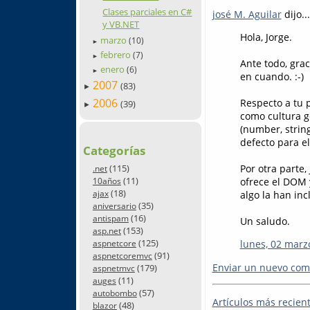
Clases parciales en C#
josé M. Aguilar
dijo...
y VB.NET
Hola, Jorge.
marzo
(10)
►
febrero
(7)
►
Ante todo, grac
enero
(6)
►
en cuando. :-)
2007
(83)
►
2006
Respecto a tu p
(39)
►
como cultura g
(number, strin
defecto para e
Categorías
(115)
Por otra parte
.net
(11)
ofrece el DOM 
10años
(18)
ajax
algo la han inc
(35)
aniversario
(16)
antispam
Un saludo.
(153)
asp.net
(125)
lunes, 02 marz
aspnetcore
(91)
aspnetcoremvc
Enviar un nuevo com
(179)
aspnetmvc
(11)
auges
(57)
autobombo
Artículos más recien
(48)
blazor