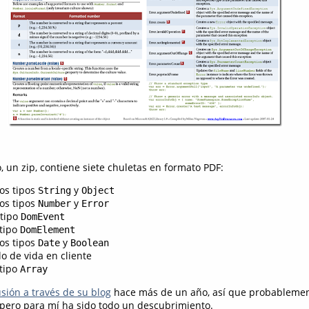
o, un zip, contiene siete chuletas en formato PDF:
los tipos
y
String
Object
los tipos
y
Number
Error
 tipo
DomEvent
 tipo
DomElement
los tipos
y
Date
Boolean
lo de vida en cliente
 tipo
Array
usión a través de su blog
hace más de un año, así que probablemen
pero para mí ha sido todo un descubrimiento.