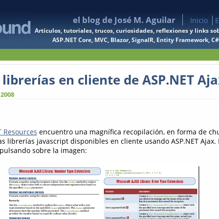
el blog de José M. Aguilar
Inicio
E
Artículos, tutoriales, trucos, curiosidades, reflexiones y links
ASP.NET Core, MVC, Blazor, SignalR, Entity Framework, C#, 
librerías en cliente de ASP.NET Aja
 2008
 Resources
encuentro una magnífica recopilación, en forma de ch
as librerías javascript disponibles en cliente usando ASP.NET Ajax.
 pulsando sobre la imagen: