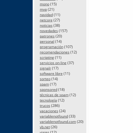
(15)
mono
(21)
mvp
(11)
navidad
(27)
netcore
(38)
noticias
(157)
novedades
(20)
patrones
(14)
personal
(107)
programación
(12)
recomendaciones
(11)
scripting
(37)
servicios on-line
(17)
signalr
(11)
software libre
(14)
sorteo
(17)
spam
(18)
sponsored
(12)
técnicas de spam
(12)
tecnología
(286)
trucos
(24)
vacaciones
(33)
variablenotfound
(20)
variablenotfound.com
(26)
vb.net
(12)
viajes