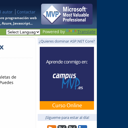
l autor
Contactar
 sobre programación web
Azure, Javascript...
Powered by
Translate
¿Quieres dominar ASP.NET Core?
x
uletas de
 Puedes
¡Sígueme para estar al día!