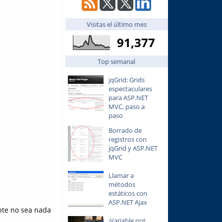
Visitas el último mes
91,377
Top semanal
jqGrid: Grids
espectaculares
para ASP.NET
MVC, paso a
paso
Borrado de
registros con
jqGrid y ASP.NET
MVC
Llamar a
métodos
estáticos con
ASP.NET Ajax
te no sea nada
¡Variable not