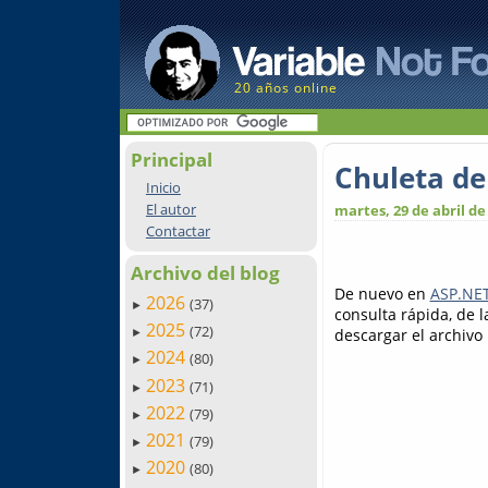
20 años online
Principal
Chuleta de 
Inicio
El autor
martes, 29 de abril de
Contactar
Archivo del blog
De nuevo en
ASP.NET
2026
(37)
►
consulta rápida, de l
2025
(72)
descargar el archivo
►
2024
(80)
►
2023
(71)
►
2022
(79)
►
2021
(79)
►
2020
(80)
►