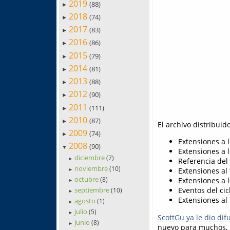
2019
(88)
►
2018
(74)
►
2017
(83)
►
2016
(86)
►
2015
(79)
►
2014
(81)
►
2013
(88)
►
2012
(90)
►
2011
(111)
►
2010
(87)
►
El archivo distribuid
2009
(74)
►
Extensiones a 
2008
(90)
▼
Extensiones a 
diciembre
(7)
►
Referencia del
noviembre
(10)
Extensiones al
►
octubre
(8)
Extensiones a 
►
septiembre
Eventos del cic
(10)
►
Extensiones al
agosto
(1)
►
julio
(5)
►
ScottGu ya le dio dif
junio
(8)
►
nuevo para muchos, 