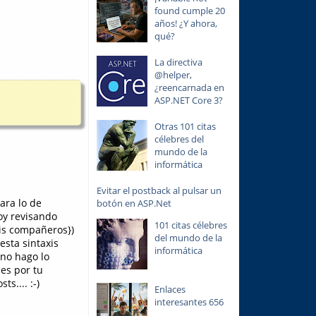
found cumple 20
años! ¿Y ahora,
qué?
La directiva
@helper,
¿reencarnada en
ASP.NET Core 3?
Otras 101 citas
célebres del
mundo de la
informática
Evitar el postback al pulsar un
ara lo de
botón en ASP.Net
toy revisando
101 citas célebres
mis compañeros})
del mundo de la
esta sintaxis
informática
uno hago lo
es por tu
s.... :-)
Enlaces
interesantes 656