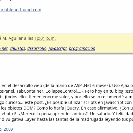
riablenotfound.com
.
é M. Aguilar
a las
10:01 p. m.
.net
,
chuletas
,
desarrollo
,
javascript
,
programación
o en el desarrollo web (de la mano de ASP .Net 6 meses). Uso Ajax p
Panel, TabContainer, CollapseControl,...). Pero hoy en tu blog (es
s {todos ellos tienen enorme valor, y por ello se lo recomendé a 
o curioso... este post. ¿Es posible utilizar scripts en Javascript con 
 los objetos DOM? Como lo haría jQuery. En caso afirmativo. ¿Con 
el otro?. ¿Merece la pena aprender ambos?. Un saludo. Y felicidad
 divulgativa...ayer hasta las tantas de la madrugada leyendo tus post
o, 2009