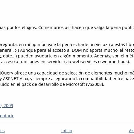
ias por los elogios. Comentarios así hacen que valga la pena publi
regunta, en mi opinión vale la pena echarle un vistazo a estas libr
eneral. ;-) Aunque para el acceso al DOM no aporta mucho, el rest
g, date...) pueden ayudarte en algún momento. Además, son el mét
l acceso a funciones en servidor (vía webservices o webmethods).
, jQuery ofrece una capacidad de selección de elementos mucho más
y ASPNET Ajax, y siempre asegurando la compatibilidad entre nave
luido en el pack de desarrollo de Microsoft (VS2008).
o, 2009
entario
tes
Inicio
Ar