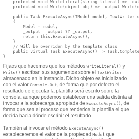
protected
void
WriteLiteral
(
string
 literal) => _out
protected
void
Write
(
object
 obj) => _output.Write(o
public
 Task 
ExecuteAsync
(TModel model, TextWriter 
    {

        Model = model;

        _output = output ?? _output;

return
this
.ExecuteAsync();

    }

// Will be overriden by the template class
public
virtual
 Task 
ExecuteAsync
() => Task.Complete
}
Fijaos que hacemos que los métodos
y
WriteLiteral()
escriban sus argumentos sobre el
Write()
TextWriter
almacenado en la instancia. Dicho objeto es inicializado
con el valor
, de forma que por defecto el
Console.Out
resultado de ejecutar la plantilla será escrito sobre la
consola, aunque podemos establecer una salida distinta al
invocar a la sobrecarga apropiada de
, de
ExecuteAsync()
forma que sea el proceso que renderice la plantilla el que
decida hacia dónde escribir el resultado.
También al invocar el método
ExecuteAsync()
estableceremos el valor de la propiedad
que
Model