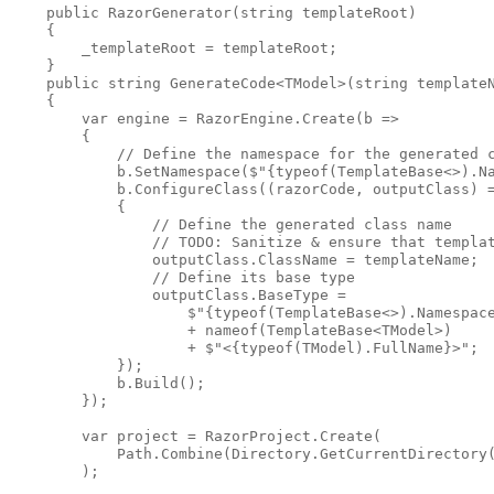
public
RazorGenerator
(
string
 templateRoot)

    {

        _templateRoot = templateRoot;

    }

public
string
 GenerateCode<TModel>(
string
 templateN
    {

var
 engine = RazorEngine.Create(b =>

        {

// Define the namespace for the generated 
            b.SetNamespace($
"{typeof(TemplateBase<>).N
            b.ConfigureClass((razorCode, outputClass) =
            {

// Define the generated class name
// TODO: Sanitize & ensure that templa
                outputClass.ClassName = templateName;

// Define its base type
                outputClass.BaseType = 

                    $
"{typeof(TemplateBase<>).Namespac
                    + nameof(TemplateBase<TModel>) 

                    + $
"<{typeof(TModel).FullName}>"
;

            });

            b.Build();

        });

var
 project = RazorProject.Create(

            Path.Combine(Directory.GetCurrentDirectory(
        );
