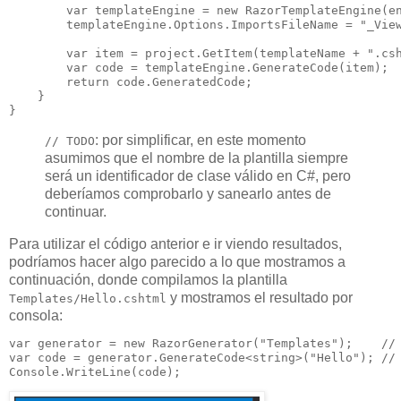
var
 templateEngine = 
new
 RazorTemplateEngine(en
        templateEngine.Options.ImportsFileName = 
"_Vie
var
 item = project.GetItem(templateName + 
".cs
var
 code = templateEngine.GenerateCode(item);

return
 code.GeneratedCode;

    }

}
: por simplificar, en este momento
// TODO
asumimos que el nombre de la plantilla siempre
será un identificador de clase válido en C#, pero
deberíamos comprobarlo y sanearlo antes de
continuar.
Para utilizar el código anterior e ir viendo resultados,
podríamos hacer algo parecido a lo que mostramos a
continuación, donde compilamos la plantilla
y mostramos el resultado por
Templates/Hello.cshtml
consola:
var
 generator = 
new
 RazorGenerator(
"Templates"
);    
//
var
 code = generator.GenerateCode<
string
>(
"Hello"
); 
//
Console.WriteLine(code);