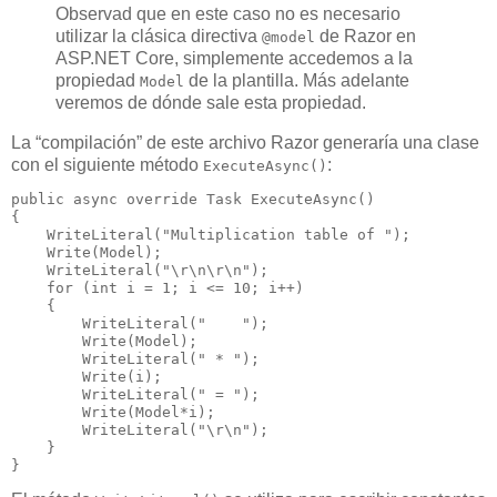
Observad que en este caso no es necesario
utilizar la clásica directiva
de Razor en
@model
ASP.NET Core, simplemente accedemos a la
propiedad
de la plantilla. Más adelante
Model
veremos de dónde sale esta propiedad.
La “compilación” de este archivo Razor generaría una clase
con el siguiente método
:
ExecuteAsync()
public
async
override
 Task 
ExecuteAsync
()

{

    WriteLiteral(
"Multiplication table of "
);

    Write(Model);

    WriteLiteral(
"\r\n\r\n"
);

for
 (
int
 i = 
1
; i <= 
10
; i++)

    {

        WriteLiteral(
"    "
);

        Write(Model);

        WriteLiteral(
" * "
);

        Write(i);

        WriteLiteral(
" = "
);

        Write(Model*i);

        WriteLiteral(
"\r\n"
);

    }

}