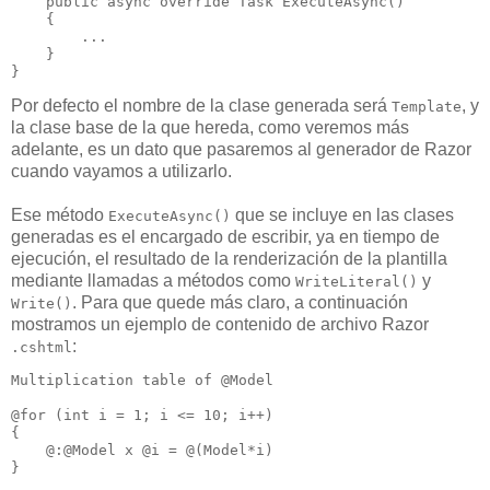
public
async
override
 Task 
ExecuteAsync
()

    {

        ...

    }

}
Por defecto el nombre de la clase generada será
, y
Template
la clase base de la que hereda, como veremos más
adelante, es un dato que pasaremos al generador de Razor
cuando vayamos a utilizarlo.
Ese método
que se incluye en las clases
ExecuteAsync()
generadas es el encargado de escribir, ya en tiempo de
ejecución, el resultado de la renderización de la plantilla
mediante llamadas a métodos como
y
WriteLiteral()
. Para que quede más claro, a continuación
Write()
mostramos un ejemplo de contenido de archivo Razor
:
.cshtml
Multiplication table of @Model

@for (int i = 1; i 
<
=
10
; 
i
++)

{

    @
:
@
Model
x
 @
i
 = @(
Model
*
i
)

}