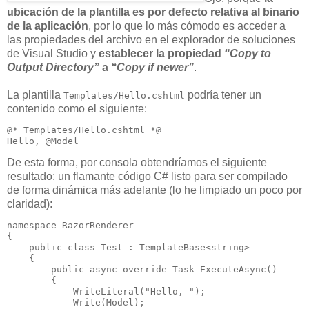
ubicación de la plantilla es por defecto relativa al binario
de la aplicación
, por lo que lo más cómodo es acceder a
las propiedades del archivo en el explorador de soluciones
de Visual Studio y
establecer la propiedad
“Copy to
Output Directory”
a
“Copy if newer”
.
La plantilla
podría tener un
Templates/Hello.cshtml
contenido como el siguiente:
@* Templates/Hello.cshtml *@

Hello, @Model
De esta forma, por consola obtendríamos el siguiente
resultado: un flamante código C# listo para ser compilado
de forma dinámica más adelante (lo he limpiado un poco por
claridad):
namespace RazorRenderer

{

public
class
 Test : TemplateBase<
string
>

    {

public
async
override
 Task 
ExecuteAsync
()

        {

            WriteLiteral(
"Hello, "
);

            Write(Model);
