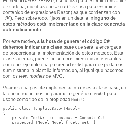
El método
se utiliza para escribir constantes
WriteLiteral()
de cadena, mientras que
se usa para escribir el
Write()
contenido de expresiones Razor (las que comienzan con
“@”). Pero sobre todo, fijaos en un detalle:
ninguno de
estos métodos está implementado en la clase generada
automáticamente
.
Por este motivo,
a la hora de generar el código C#
debemos indicar una clase base
que será la encargada
de proporcionar la implementación de estos métodos. Esta
clase, además, puede incluir otros miembros interesantes,
como por ejemplo una propiedad
para que podamos
Model
suministrar a la plantilla información, al igual que hacemos
con los
view models
de MVC.
Veamos una posible implementación de esta clase base, en
la que introducimos un parámetro genérico
para
TModel
usarlo como tipo de la propiedad
:
Model
public
class
 TemplateBase<TModel>

{

private
 TextWriter _output = Console.Out;

protected
 TModel Model { 
get
; 
set
; }
