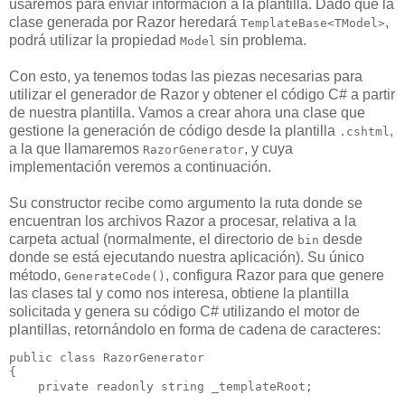
usaremos para enviar información a la plantilla. Dado que la
clase generada por Razor heredará
,
TemplateBase<TModel>
podrá utilizar la propiedad
sin problema.
Model
Con esto, ya tenemos todas las piezas necesarias para
utilizar el generador de Razor y obtener el código C# a partir
de nuestra plantilla. Vamos a crear ahora una clase que
gestione la generación de código desde la plantilla
,
.cshtml
a la que llamaremos
, y cuya
RazorGenerator
implementación veremos a continuación.
Su constructor recibe como argumento la ruta donde se
encuentran los archivos Razor a procesar, relativa a la
carpeta actual (normalmente, el directorio de
desde
bin
donde se está ejecutando nuestra aplicación). Su único
método,
, configura Razor para que genere
GenerateCode()
las clases tal y como nos interesa, obtiene la plantilla
solicitada y genera su código C# utilizando el motor de
plantillas, retornándolo en forma de cadena de caracteres:
public
class
 RazorGenerator

{

private
readonly
string
 _templateRoot;
