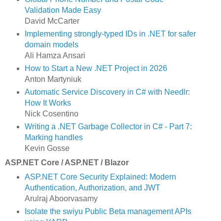
Validation Made Easy
David McCarter
Implementing strongly-typed IDs in .NET for safer
domain models
Ali Hamza Ansari
How to Start a New .NET Project in 2026
Anton Martyniuk
Automatic Service Discovery in C# with Needlr:
How It Works
Nick Cosentino
Writing a .NET Garbage Collector in C# - Part 7:
Marking handles
Kevin Gosse
ASP.NET Core / ASP.NET / Blazor
ASP.NET Core Security Explained: Modern
Authentication, Authorization, and JWT
Arulraj Aboorvasamy
Isolate the swiyu Public Beta management APIs