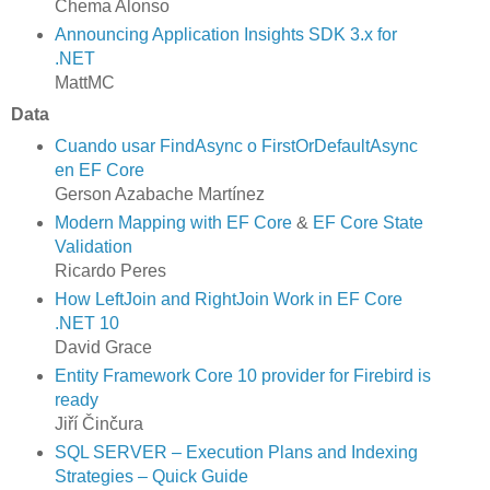
Chema Alonso
Announcing Application Insights SDK 3.x for
.NET
MattMC
Data
Cuando usar FindAsync o FirstOrDefaultAsync
en EF Core
Gerson Azabache Martínez
Modern Mapping with EF Core
&
EF Core State
Validation
Ricardo Peres
How LeftJoin and RightJoin Work in EF Core
.NET 10
David Grace
Entity Framework Core 10 provider for Firebird is
ready
Jiří Činčura
SQL SERVER – Execution Plans and Indexing
Strategies – Quick Guide