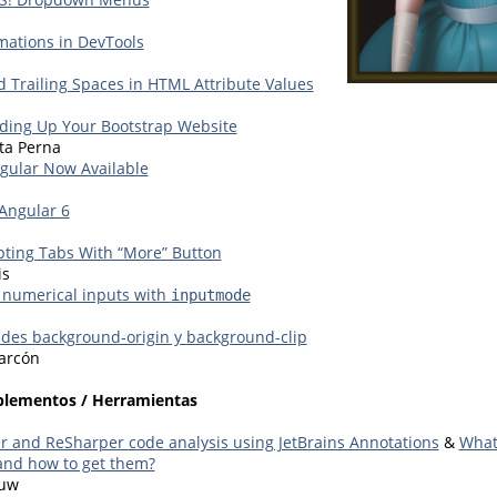
mations in DevTools
 Trailing Spaces in HTML Attribute Values
eding Up Your Bootstrap Website
ta Perna
ngular Now Available
Angular 6
ting Tabs With “More” Button
is
y numerical inputs with
inputmode
des background-origin y background-clip
arcón
plementos / Herramientas
r and ReSharper code analysis using JetBrains Annotations
&
What
and how to get them?
auw