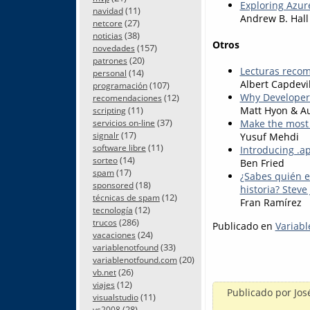
Exploring Azur
(11)
navidad
Andrew B. Hall
(27)
netcore
(38)
noticias
Otros
(157)
novedades
(20)
patrones
Lecturas recom
(14)
personal
Albert Capdevi
(107)
programación
Why Developers
(12)
recomendaciones
(11)
Matt Hyon & A
scripting
(37)
Make the most 
servicios on-line
(17)
signalr
Yusuf Mehdi
(11)
software libre
Introducing .a
(14)
sorteo
Ben Fried
(17)
spam
¿Sabes quién e
(18)
sponsored
historia? Steve 
(12)
técnicas de spam
Fran Ramírez
(12)
tecnología
(286)
trucos
Publicado en
Variabl
(24)
vacaciones
(33)
variablenotfound
(20)
variablenotfound.com
(26)
vb.net
(12)
viajes
Publicado por
Jos
(11)
visualstudio
(28)
vs2008