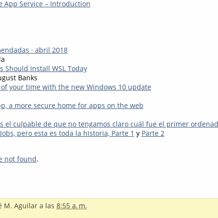
e App Service – Introduction
endadas · abril 2018
la
 Should Install WSL Today
ugust Banks
of your time with the new Windows 10 update
pp, a more secure home for apps on the web
s el culpable de que no tengamos claro cuál fue el primer ordenad
Jobs, pero esta es toda la historia, Parte 1
y
Parte 2
e not found
.
é M. Aguilar
a las
8:55 a. m.