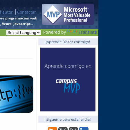
l autor
Contactar
 sobre programación web
Azure, Javascript...
Powered by
Translate
¡Aprende Blazor conmigo!
¡Sígueme para estar al día!