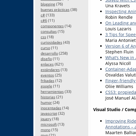
(76)
blogging
Una Kravets
(38)
buenas prácticas
Inspecting Ani
(133)
c#
Robin Rendle
(11)
c#6
On Leading and
(14)
componentes
Louis Lazaris
(15)
consultas
3 Tips for Spe
(18)
css
Maria Antoniet
(43)
curiosidades
Version 6 of A
(11)
curso
Stephen Fluin
(258)
desarrollo
What’s New in 
(11)
diseño
Alyssa Nicoll
(621)
enlaces
Container-Adap
(13)
estándares
Osvaldas Valut
(25)
eventos
Finger-friendl
(12)
frikadas
(11)
Oliie Williams
google
(33)
CSS3: propieda
herramientas
(21)
historias
José Manuel Al
(24)
humor
(14)
inocentadas
Visual Studio / Com
(32)
javascript
(18)
jquery
Improving Ride
(13)
microsoft
Annotations – 
(15)
mono
Maarten Balli
(21)
mvp