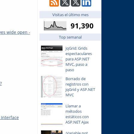
Visitas el último mes
91,390
yes wide open -
Top semanal
jqGrid: Grids
espectaculares
para ASP.NET
MVC, paso a
paso
Borrado de
?
registros con
jqGrid y ASP.NET
MVC
Llamar a
métodos
estáticos con
Interface
ASP.NET Ajax
¡Variable not