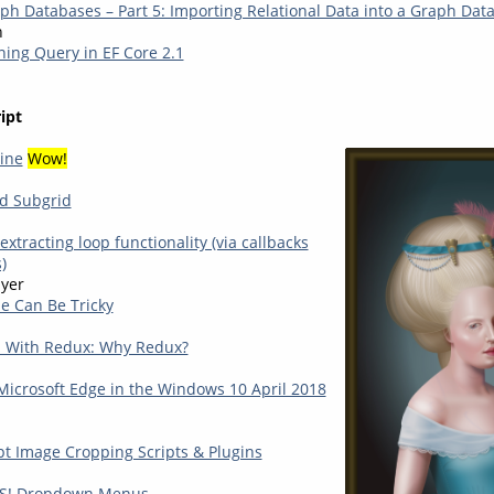
ph Databases – Part 5: Importing Relational Data into a Graph Dat
n
ning Query in EF Core 2.1
ipt
ine
Wow!
nd Subgrid
extracting loop functionality (via callbacks
)
yer
pe Can Be Tricky
d With Redux: Why Redux?
Microsoft Edge in the Windows 10 April 2018
ipt Image Cropping Scripts & Plugins
SS! Dropdown Menus