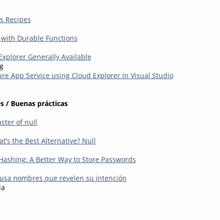
s Recipes
 with Durable Functions
Explorer Generally Available
g
re App Service using Cloud Explorer in Visual Studio
s / Buenas prácticas
ster of null
at’s the Best Alternative? Null
 Hashing: A Better Way to Store Passwords
 usa nombres que revelen su intención
la