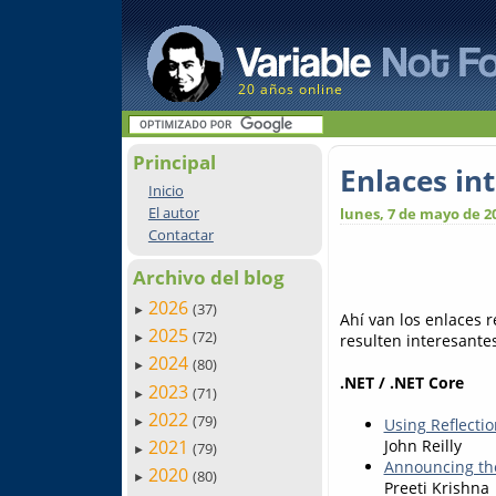
20 años online
Principal
Enlaces in
Inicio
El autor
lunes, 7 de mayo de 2
Contactar
Archivo del blog
2026
(37)
►
Ahí van los enlaces 
2025
(72)
resulten interesantes.
►
2024
(80)
►
.NET / .NET Core
2023
(71)
►
2022
(79)
Using Reflecti
►
2021
John Reilly
(79)
►
Announcing th
2020
(80)
►
Preeti Krishna