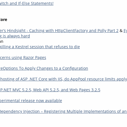
itch and If-Else Statements!
Core
’s Hindsight - Caching with HttpClientFactory and Polly Part 2
&
E
g is always hard
an
illing a Kestrel session that refuses to die
cerns using Razor Pages
reOptions To Apply Changes to a Configuration
hosting of ASP .NET Core with IIS, do AppPool resource limits apply
.NET MVC 5.2.5, Web API 5.2.5, and Web Pages 3.2.5
xperimental release now available
ependency Injection – Registering Multiple Implementations of an 