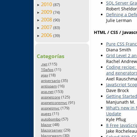
SQL Server Gra
2010
(87)
►
Robert Sheldo
2009
(74)
►
Defining a Defi
2008
(90)
Julie Lerman
►
2007
(83)
►
HTML / CSS / Javascr
2006
(39)
►
Pure CSS Franc
Diana Smith
Grid Level 2 a
Categorías
Rachel Andrew
(115)
.net
Coding recipe: 
(11)
10años
and generators
(18)
ajax
Axel Rauschma
(35)
aniversario
JavaScript Sco
(16)
antispam
Dave Brock
(153)
asp.net
Getting Starte
(125)
aspnetcore
Manjunath M.
(91)
aspnetcoremvc
What’s new in 
(179)
aspnetmvc
Update
(11)
auges
(57)
Kyle Pflug
autobombo
(48)
8 Free JavaScr
blazor
(29)
blazorserver
Jake Rocheleau
(30)
blazorwasm
Solved With C