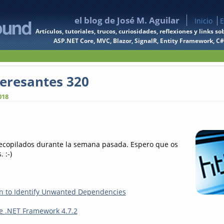
el blog de José M. Aguilar
Inicio
E
Artículos, tutoriales, trucos, curiosidades, reflexiones y links
ASP.NET Core, MVC, Blazor, SignalR, Entity Framework, C#, 
teresantes 320
018
recopilados durante la semana pasada. Espero que os
 :-)
on to Identify Unwanted Dependencies
e .NET Framework 4.7.2