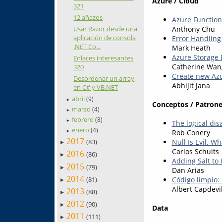
Azure / Cloud
321
12 añazos
Azure Function
Anthony Chu
Usar Razor desde una
aplicación de consola
Error Handling
.NET Co...
Mark Heath
Azure Storage 
Enlaces interesantes
Catherine Wan
320
Create new Azu
Desordenar un array
Abhijit Jana
en C# y VB.NET
abril
(9)
►
Conceptos / Patrone
marzo
(4)
►
febrero
(8)
►
The logical disa
enero
(4)
Rob Conery
►
2017
(83)
Null Is Evil. Wh
►
Carlos Schults
2016
(86)
►
Adding Salt to
2015
(79)
►
Dan Arias
2014
(81)
Código limpio:
►
Albert Capdevi
2013
(88)
►
2012
(90)
►
Data
2011
(111)
►