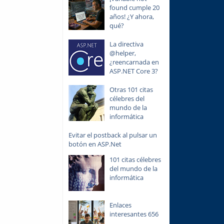
found cumple 20
años! ¿Y ahora,
qué?
La directiva
@helper,
¿reencarnada en
ASP.NET Core 3?
Otras 101 citas
célebres del
mundo de la
informática
Evitar el postback al pulsar un
botón en ASP.Net
101 citas célebres
del mundo de la
informática
Enlaces
interesantes 656