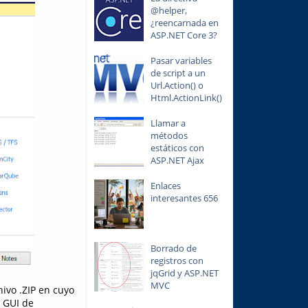
@helper,
¿reencarnada en
ASP.NET Core 3?
Pasar variables
de script a un
Url.Action() o
Html.ActionLink()
Llamar a
métodos
estáticos con
ASP.NET Ajax
Enlaces
interesantes 656
Borrado de
registros con
jqGrid y ASP.NET
MVC
hivo .ZIP en cuyo
l GUI de