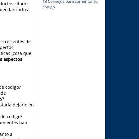
13 Consejos para comentar tu
ductos citados
código
bien lanzarlos
es recientes de
pectos
icas (cosa que
s aspectos
de código?
nde
s?
taría dejarlo en
 de código?
mponentes han
anto a