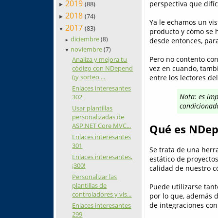
2019
perspectiva que difí
(88)
►
2018
(74)
►
Ya le echamos un vis
2017
(83)
▼
producto y cómo se h
diciembre
(8)
desde entonces, para
►
noviembre
(7)
▼
Pero no contento con
Analiza y mejora tu
código con NDepend
vez en cuando, tam
(¡y sorteo ...
entre los lectores del
Enlaces interesantes
Nota: es imp
302
condicionad
Usar plantillas
personalizadas de
ASP.NET Core MVC...
Qué es NDe
Enlaces interesantes
301
Se trata de una herra
Enlaces interesantes,
estático de proyectos
¡300!
calidad de nuestro có
Personalizar las
plantillas de
Puede utilizarse tan
controladores y vis...
por lo que, además 
de integraciones con
Enlaces interesantes
299