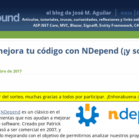
el blog de José M. Aguilar
Inicio
E
Artículos, tutoriales, trucos, curiosidades, reflexiones y links
ASP.NET Core, MVC, Blazor, SignalR, Entity Framework, C#, 
mejora tu código con NDepend (¡y s
bre de 2017
del sorteo, muchas gracias a todos por participar. ¡Enhorabuena
e
NDepend
es un clásico en el
ientas que nos ayudan a mejorar
 software. Creado por Patrick
só a ser comercial en 2007, y
o mejorando con el objetivo de permitirnos analizar nuestros pro