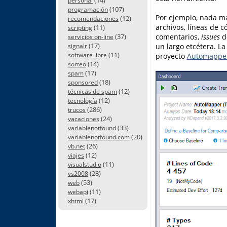
personal
(107)
programación
Por ejemplo, nada má
(12)
recomendaciones
archivos, líneas de 
(11)
scripting
comentarios,
issues
de
(37)
servicios on-line
(17)
un largo etcétera. L
signalr
(11)
proyecto
Automappe
software libre
(14)
sorteo
(17)
spam
(18)
sponsored
(12)
técnicas de spam
(12)
tecnología
(286)
trucos
(24)
vacaciones
(33)
variablenotfound
(20)
variablenotfound.com
(26)
vb.net
(12)
viajes
(11)
visualstudio
(28)
vs2008
(53)
web
(11)
webapi
(17)
xhtml