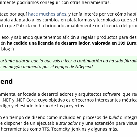
cilmente podríamos conseguir con otras herramientas.
tazo por aquí
hace muchos años
, y tenía interés por ver cómo hab
abía adaptado a los cambios en plataformas y tecnologías que se
 lo que Patrick me ha brindado amablemente una licencia del pro
 eso, y sabiendo que tenemos afición a regalar productos para des
bién
ha cedido una licencia de desarrollador, valorada en 399 Euro
 blog :)
ortante aclarar que lo que vais a leer a continuación no ha sido filtrad
o en ningún momento por el equipo de NDepend.
pend
mienta, enfocada a desarrolladores y arquitectos software, que rea
 .NET y .NET Core, cuyo objetivo es ofrecernos interesantes métrica
digo y el estado interno de los proyectos.
to en tiempo de diseño como incluido en procesos de
build
o integr
de disponer de un ejecutable
standalone
y una extensión para Visua
 herramientas como TFS, Teamcity, Jenkins y algunas más.