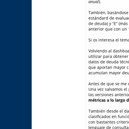
anual
).
También, basándose
estándard de evaluaci
de deuda) y “E” (más
anterior que con un 
Si os interesa el te
Volviendo al dashbo
utilizar para obtene
datos de deuda técnic
que aportan mayor ca
acumulan mayor deu
Antes de que se me o
Una vez salvamos el 
las versiones anteri
métricas a lo largo 
También desde el da
clasificados en func
con bastantes criteri
lenguaje de consulta