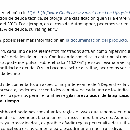
 en el método
SQALE (
Software Quality Assessment based on Lifecycle 
ón de deuda técnica, se otorga una clasificación que varía entre “
 del 50%). Por ejemplo, en el caso de Automapper, podemos ver en 
13% de deuda, su rating es “C”.
ma, podéis leer más información en
la documentación del producto
.
ard, cada uno de los elementos mostrados actúan como hipervínc
r más detalles del mismo. Continuando con el caso anterior, si nos
a, podemos pulsar sobre el valor “13,27%” y eso os llevaría a ver q
ntidad de deuda. O si lo hacemos sobre el rating, podremos ver l
da técnica.
lvide comentarlo, un aspecto muy interesante de NDepend es la vi
proyecto, podemos ir viendo los cambios de cada uno de los indica
ores, lo que nos permite también
vigilar la evolución de la aplicaci
del tiempo
.
shboard podemos consultar las reglas e
issues
que tenemos en nue
ión de su severidad: bloqueantes, críticos, importantes, etc. Aunq
os ya “precocinados”, es posible añadir reglas personalizadas util
 concebido exclusivamente para escudriñar en nuestro código.