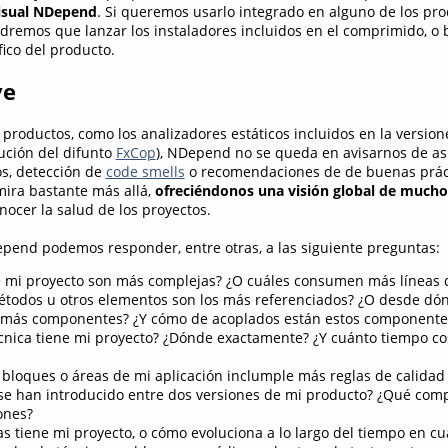
isual NDepend
. Si queremos usarlo integrado en alguno de los pro
ndremos que lanzar los instaladores incluidos en el comprimido, o 
fico del producto.
ve
 productos, como los analizadores estáticos incluidos en la version
lución del difunto
FxCop
), NDepend no se queda en avisarnos de as
s, detección de
code smells
o recomendaciones de de buenas práct
mira bastante más allá,
ofreciéndonos una visión global de mucho
ocer la salud de los proyectos.
pend podemos responder, entre otras, a las siguiente preguntas:
 mi proyecto son más complejas? ¿O cuáles consumen más líneas 
étodos u otros elementos son los más referenciados? ¿O desde dó
 más componentes? ¿Y cómo de acoplados están estos componente
nica tiene mi proyecto? ¿Dónde exactamente? ¿Y cuánto tiempo cos
bloques o áreas de mi aplicación inclumple más reglas de calidad
e han introducido entre dos versiones de mi producto? ¿Qué co
ones?
s tiene mi proyecto, o cómo evoluciona a lo largo del tiempo en cu