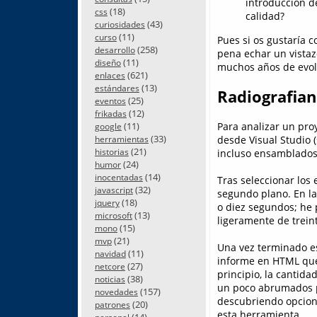
introducción d
(18)
css
calidad?
(43)
curiosidades
(11)
curso
Pues si os gustaría c
(258)
desarrollo
pena echar un vistaz
(11)
diseño
muchos años de evolu
(621)
enlaces
(13)
estándares
Radiografia
(25)
eventos
(12)
frikadas
Para analizar un proy
(11)
google
(33)
desde Visual Studio (
herramientas
(21)
incluso ensamblados
historias
(24)
humor
(14)
inocentadas
Tras seleccionar los
(32)
javascript
segundo plano. En l
(18)
jquery
o diez segundos; he 
(13)
microsoft
ligeramente de trein
(15)
mono
(21)
mvp
Una vez terminado es
(11)
navidad
informe en HTML que
(27)
netcore
principio, la cantid
(38)
noticias
un poco abrumados p
(157)
novedades
descubriendo opcione
(20)
patrones
esta herramienta.
(14)