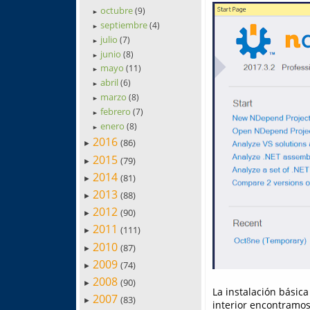
octubre
(9)
►
septiembre
(4)
►
julio
(7)
►
junio
(8)
►
mayo
(11)
►
abril
(6)
►
marzo
(8)
►
febrero
(7)
►
enero
(8)
►
2016
(86)
►
2015
(79)
►
2014
(81)
►
2013
(88)
►
2012
(90)
►
2011
(111)
►
2010
(87)
►
2009
(74)
►
2008
(90)
►
La instalación básica
2007
(83)
►
interior encontramos