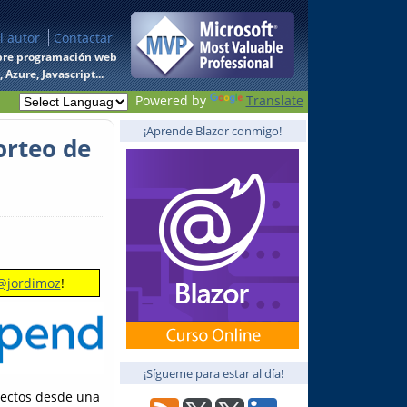
l autor
Contactar
 sobre programación web
Azure, Javascript...
Powered by
Translate
¡Aprende Blazor conmigo!
orteo de
@jordimoz
!
¡Sígueme para estar al día!
yectos desde una