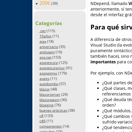
2006
(39)
NDepend, llamado
V
►
anteriormente, sí te
desde el interfaz grá
Categorías
Para qué sir
(115)
.net
(11)
10años
A diferencia de otros
(18)
ajax
Visual Studio (la evo
(35)
aniversario
puramente sintáctico
(16)
antispam
también hace), sino 
(153)
asp.net
importantes
para con
(125)
aspnetcore
(91)
aspnetcoremvc
Por ejemplo, con NDe
(179)
aspnetmvc
(11)
auges
¿Qué partes de
(57)
autobombo
¿Qué clases, m
(48)
blazor
referenciamos
(29)
blazorserver
¿Qué deuda téc
(30)
blazorwasm
(76)
orden?
blogging
(38)
¿Qué módulos, 
buenas prácticas
(133)
c#
¿Qué cambios s
(11)
c#6
sufrido variaci
(14)
componentes
¿Qué tendencia
(15)
consultas