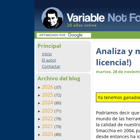
20 años online
Principal
Analiza y 
Inicio
licencia!)
El autor
Contactar
martes, 28 de noviem
Archivo del blog
2026
(37)
►
2025
(72)
►
Ya tenemos ganador 
2024
(80)
►
2023
(71)
►
Podríamos decir qu
2022
mundo de las herram
(79)
►
la calidad de nuestro
2021
(79)
►
Smacchia en 2004, pa
2020
(80)
►
desde entonces ha id