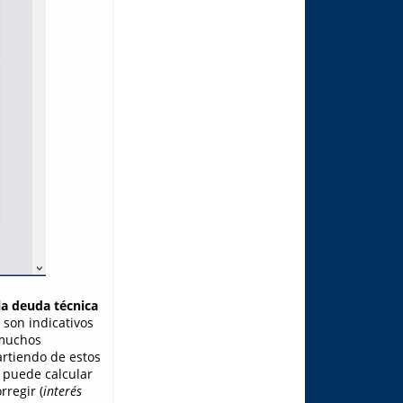
la deuda técnica
son indicativos
 muchos
Partiendo de estos
 puede calcular
rregir (
interés