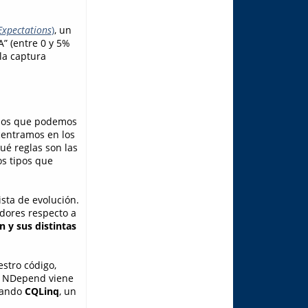
Expectations
)
, un
A” (entre 0 y 5%
la captura
ulos que podemos
 centramos en los
ué reglas son las
os tipos que
sta de evolución.
dores respecto a
ón y sus distintas
stro código,
ue NDepend viene
izando
CQLinq
, un