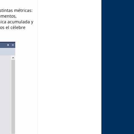
tintas métricas:
ementos,
nica acumulada y
os el célebre