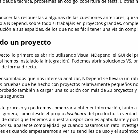
e deuda técnica, problemas en código, cobertura de tests, u otras 
onocer las respuestas a algunas de las cuestiones anteriores, quizá
o a NDepend, sobre todo si trabajáis en proyectos grandes, comple
ción a sus espaldas, de los que no es fácil tener una visión compl
ndo un proyecto
ecto, lo primero es abrirlo utilizando Visual NDepend, el GUI del p
si hemos instalado la integración). Podemos abrir soluciones VS, pr
 de forma directa.
 ensamblados que nos interesa analizar, NDepend se llevará un rati
as pruebas que he hecho con proyectos relativamente pequeños no
probado también a cargar una solución con más de 20 proyectos y
ta segundos.
te proceso ya podremos comenzar a obtener información, tanto a 
 genera, como desde el propio
dashboard
del producto. La verdad 
ad de datos que tenemos a nuestra disposición es apabullante y po
or su aparente complejidad; ya cuando pasamos un rato investig
s es cuando empezaremos a ver su sencillez de uso y el auténtico