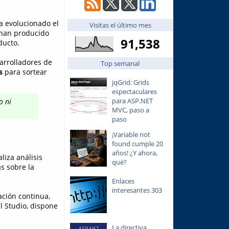
ía evolucionado el
Visitas el último mes
 han producido
91,538
ducto.
arrolladores de
Top semanal
s
para sortear
jqGrid: Grids
espectaculares
para ASP.NET
o ni
MVC, paso a
paso
¡Variable not
found cumple 20
años! ¿Y ahora,
liza análisis
qué?
s sobre la
Enlaces
interesantes 303
ación continua,
l Studio, dispone
La directiva