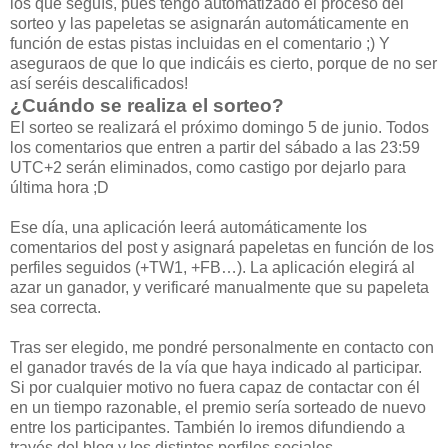
los que seguís, pues tengo automatizado el proceso del
sorteo y las papeletas se asignarán automáticamente en
función de estas pistas incluidas en el comentario ;) Y
aseguraos de que lo que indicáis es cierto, porque de no ser
así seréis descalificados!
¿Cuándo se realiza el sorteo?
El sorteo se realizará el próximo domingo 5 de junio. Todos
los comentarios que entren a partir del sábado a las 23:59
UTC+2 serán eliminados, como castigo por dejarlo para
última hora ;D
Ese día, una aplicación leerá automáticamente los
comentarios del post y asignará papeletas en función de los
perfiles seguidos (+TW1, +FB…). La aplicación elegirá al
azar un ganador, y verificaré manualmente que su papeleta
sea correcta.
Tras ser elegido, me pondré personalmente en contacto con
el ganador través de la vía que haya indicado al participar.
Si por cualquier motivo no fuera capaz de contactar con él
en un tiempo razonable, el premio sería sorteado de nuevo
entre los participantes. También lo iremos difundiendo a
través del blog y los distintos perfiles sociales.