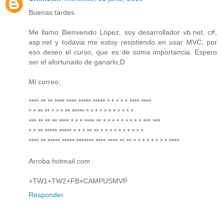
Buenas tardes.
Me llamo Bienvenido López, soy desarrollador vb.net, c#,
asp.net y todavia me estoy resistiendo en usar MVC, por
eso deseo el curso, que es de suma importancia. Espero
ser el afortunado de ganarlo;D
Mi correo:
**** ** ** **** **** ***** ***** * * * * * **** ****
* * ** ** * * * ** ***** * * * * * * * * * * *
*** ** ** ** **** * * * **** ** * * * * * * * * * *** ***
* * ** ***** ***** * * * ** ** * * * * * * * * * *
**** ** ***** ***** ******* **** **** ** ** * * * * * * * * ****
Arroba hotmail.com
+TW1+TW2+FB+CAMPUSMVP
Responder