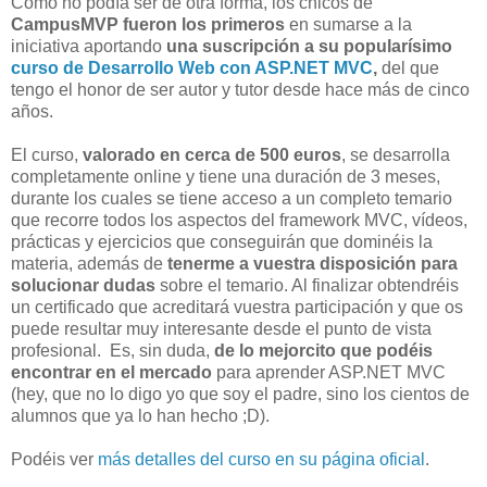
Como no podía ser de otra forma, los chicos de
CampusMVP fueron los primeros
en sumarse a la
iniciativa aportando
una suscripción a su popularísimo
curso de Desarrollo Web con ASP.NET MVC
,
del que
tengo el honor de ser autor y tutor desde hace más de cinco
años.
El curso,
valorado en cerca de 500 euros
, se desarrolla
completamente online y tiene una duración de 3 meses,
durante los cuales se tiene acceso a un completo temario
que recorre todos los aspectos del framework MVC, vídeos,
prácticas y ejercicios que conseguirán que dominéis la
materia, además de
tenerme a vuestra disposición para
solucionar dudas
sobre el temario. Al finalizar obtendréis
un certificado que acreditará vuestra participación y que os
puede resultar muy interesante desde el punto de vista
profesional. Es, sin duda,
de lo mejorcito que podéis
encontrar en el mercado
para aprender ASP.NET MVC
(hey, que no lo digo yo que soy el padre, sino los cientos de
alumnos que ya lo han hecho ;D).
Podéis ver
más detalles del curso en su página oficial
.