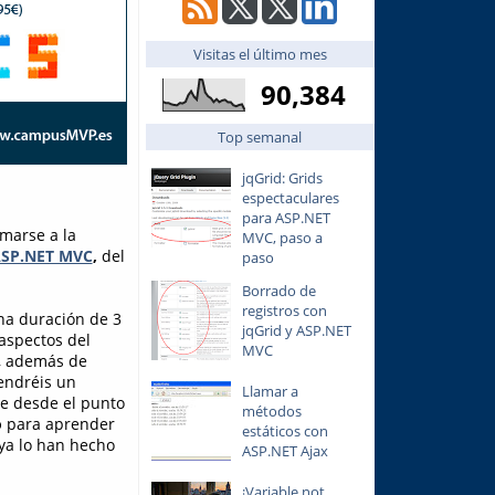
Visitas el último mes
90,384
Top semanal
jqGrid: Grids
espectaculares
para ASP.NET
marse a la
MVC, paso a
 ASP.NET MVC
,
del
paso
Borrado de
registros con
na duración de 3
jqGrid y ASP.NET
aspectos del
MVC
a, además de
tendréis un
Llamar a
te desde el punto
métodos
o
para aprender
estáticos con
 ya lo han hecho
ASP.NET Ajax
¡Variable not