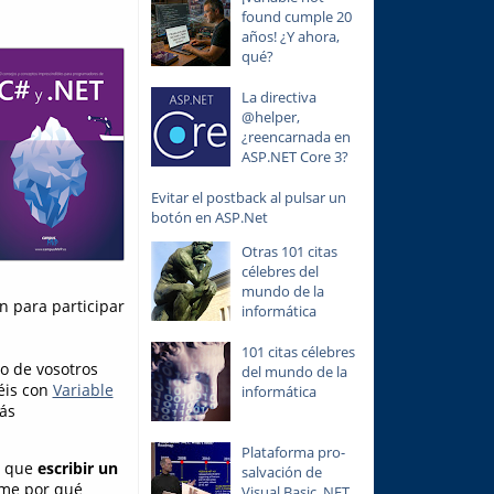
found cumple 20
años! ¿Y ahora,
qué?
La directiva
@helper,
¿reencarnada en
ASP.NET Core 3?
Evitar el postback al pulsar un
botón en ASP.Net
Otras 101 citas
célebres del
mundo de la
n para participar
informática
101 citas célebres
no de vosotros
del mundo de la
éis con
Variable
informática
ás
Plataforma pro-
s que
escribir un
salvación de
rme por qué
Visual Basic .NET