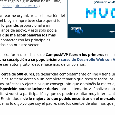
este regalo sigue activo hasta junio,
de
conseguir el vuestro
!).
ntearme organizar la celebración del
l blog siempre tuve claro que si lo
a lo grande
, proporcional a mi
 años de apoyo, y esto sólo podía
o que me acompañaran los más
 contactar con las principales
as con nuestro sector.
 otra forma, los chicos de
CampusMVP fueron los primeros
en su
una suscripción a su popularísimo
curso de Desarrollo Web con
e ser autor y tutor desde hace más de cinco años.
 cerca de 500 euros
, se desarrolla completamente online y tiene u
uales se tiene acceso a un completo temario que recorre todos los 
s, prácticas y ejercicios que conseguirán que dominéis la materi
isposición para solucionar dudas
sobre el temario. Al finalizar ob
ditará vuestra participación y que os puede resultar muy interesan
 Es, sin duda,
de lo mejorcito que podéis encontrar en el mercad
e no lo digo yo que soy el padre, sino los cientos de alumnos que