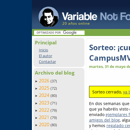
20 años online
Principal
Sorteo: ¡c
Inicio
CampusMV
El autor
Contactar
martes, 31 de mayo d
Archivo del blog
2026
(37)
►
2025
(72)
►
Sorteo cerrado,
ya 
2024
(80)
►
2023
(71)
En dos semanas que 
►
que ya habréis visto
2022
(79)
►
enviado
ejemplares f
2021
(79)
►
amigos del blog
, alg
2020
(80)
y hemos
regalado ce
►