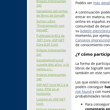
Enlaces interesantes
Podéis ver
más detall
242
Ganadores del sorteo
A continuación podéis
de libros de SignalR
entrar en materia, m
Sorteo: Libro
online en español, e
"Programación con
comunidad de desarr
SignalR"
su
boletín electrónic
momento, por ejemplo
Publicada la RC2 de
.NET Core, ASP.NET
Consejos imprescind
Core & EF Core
de conocimiento conc
Enlaces interesantes
¿Y cómo particip
241
VariableNotFound
La forma de particip
cumple diez años, ¡y lo
libros de SignalR sem
vamos a c...
también en este sort
Enlaces interesantes
240
Los que estéis inter
ASP.NET Core RC2 a la
podéis conseguir
has
vista, RTM en el
not found
y con nues
horizonte
probabilidades tendr
Logging en ASP.NET
Core
Para conseguir
comentario en 
Enlaces interesantes