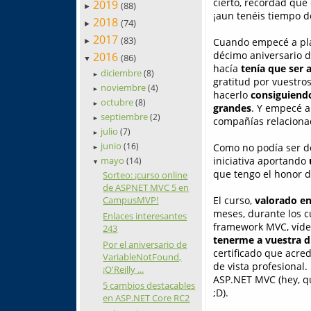
cierto, recordad que 
2019
(88)
►
¡aun tenéis tiempo 
2018
(74)
►
2017
(83)
Cuando empecé a pla
►
décimo aniversario de
2016
(86)
▼
hacía
tenía que ser 
diciembre
(8)
►
gratitud por vuestros
noviembre
(4)
►
hacerlo
consiguiend
octubre
(8)
►
grandes
. Y empecé a
septiembre
(2)
►
compañías relacionad
julio
(7)
►
junio
(16)
Como no podía ser de
►
mayo
iniciativa aportando
(14)
▼
que tengo el honor d
Sorteo: ¡curso online
de ASPNET MVC 5 en
CampusMVP!
El curso,
valorado en
meses, durante los c
Enlaces interesantes
framework MVC, vídeo
243
tenerme a vuestra d
Por el aniversario de
certificado que acre
VariableNotFound,
de vista profesional.
¡O'Reilly ...
ASP.NET MVC (hey, qu
5 cambios destacables
;D).
en ASP.NET Core RC2