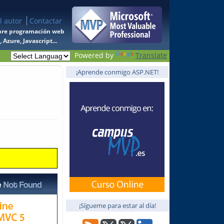
l autor
Contactar
 sobre programación web
Azure, Javascript...
Powered by
Translate
¡Aprende conmigo ASP.NET!
¡Sígueme para estar al día!