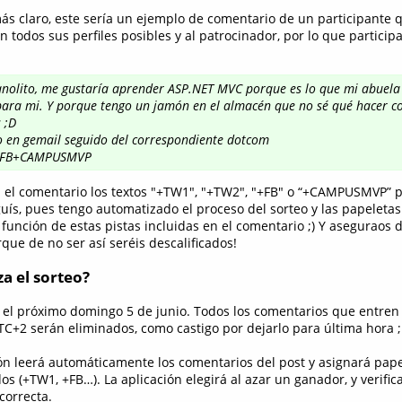
s claro, este sería un ejemplo de comentario de un participante 
 todos sus perfiles posibles y al patrocinador, por lo que participa
anolito, me gustaría aprender ASP.NET MVC porque es lo que mi abuela
ara mi. Y porque tengo un jamón en el almacén que no sé qué hacer con
 ;D
o en gemail seguido del correspondiente dotcom
FB+CAMPUSMVP
en el comentario los textos "+TW1", "+TW2", "+FB" o “+CAMPUSMVP” p
guís, pues tengo automatizado el proceso del sorteo y las papeleta
unción de estas pistas incluidas en el comentario ;) Y aseguraos 
rque de no ser así seréis descalificados!
a el sorteo?
á el próximo domingo 5 de junio. Todos los comentarios que entren 
TC+2 serán eliminados, como castigo por dejarlo para última hora 
ión leerá automáticamente los comentarios del post y asignará pap
dos (+TW1, +FB…). La aplicación elegirá al azar un ganador, y verif
correcta.