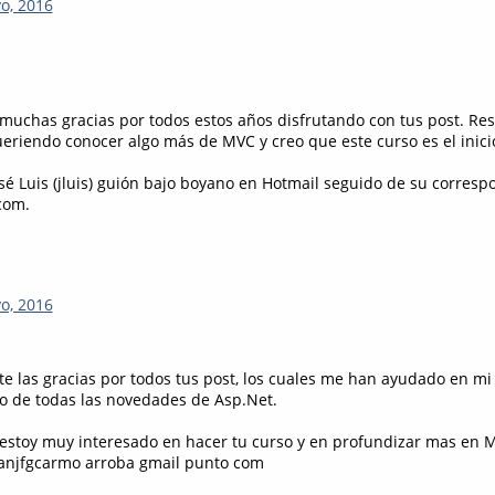
o, 2016
muchas gracias por todos estos años disfrutando con tus post. Res
ueriendo conocer algo más de MVC y creo que este curso es el inici
osé Luis (jluis) guión bajo boyano en Hotmail seguido de su corresp
com.
o, 2016
e las gracias por todos tus post, los cuales me han ayudado en mi 
o de todas las novedades de Asp.Net.
estoy muy interesado en hacer tu curso y en profundizar mas en 
ranjfgcarmo arroba gmail punto com