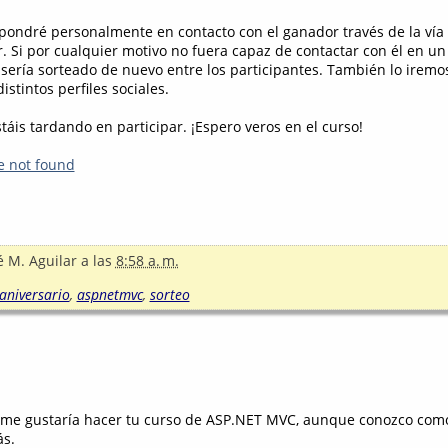
 pondré personalmente en contacto con el ganador través de la vía
r. Si por cualquier motivo no fuera capaz de contactar con él en u
 sería sorteado de nuevo entre los participantes. También lo iremo
distintos perfiles sociales.
áis tardando en participar. ¡Espero veros en el curso!
e not found
é M. Aguilar
a las
8:58 a. m.
aniversario
,
aspnetmvc
,
sorteo
 , me gustaría hacer tu curso de ASP.NET MVC, aunque conozco com
s.