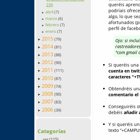
queréis aprend
239
podríais ofrec
abril
(7)
►
algo, lo que se
marzo
(6)
►
afortunados (pr
febrero
(7)
►
perfil de faceb
enero
(7)
►
2015
(79)
►
Ojo: si incl
2014
rastreadores
(81)
►
"com gmail a
2013
(88)
►
2012
(90)
►
Si queréis una 
2011
(111)
cuenta en twit
►
caracteres "+
2010
(87)
►
2009
(74)
►
Obtendréis una
2008
(90)
comentario el 
►
2007
(83)
►
Conseguiréis o
2006
(39)
►
debéis
añadir 
Y si queréis u
texto “+CAMPUS
Categorías
(115)
.net