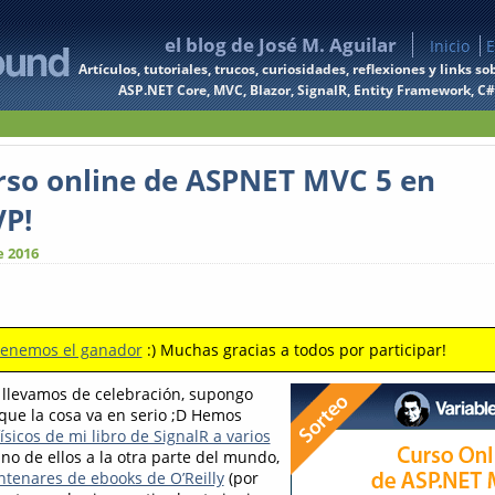
el blog de José M. Aguilar
Inicio
E
Artículos, tutoriales, trucos, curiosidades, reflexiones y links
ASP.NET Core, MVC, Blazor, SignalR, Entity Framework, C#, 
urso online de ASPNET MVC 5 en
P!
e 2016
tenemos el ganador
:) Muchas gracias a todos por participar!
llevamos de celebración, supongo
 que la cosa va en serio ;D Hemos
ísicos de mi libro de SignalR a varios
uno de ellos a la otra parte del mundo,
ntenares de ebooks de O’Reilly
(por