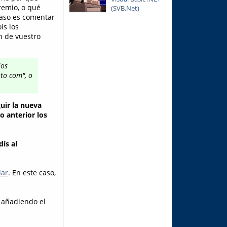
remio, o qué
(SVB.Net)
caso es comentar
ois los
n de vuestro
los
to com", o
uir la nueva
o anterior los
ís al
lar
. En este caso,
, añadiendo el