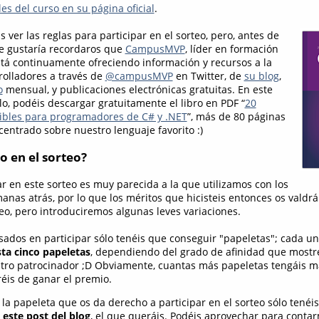
es del curso en su página oficial
.
 ver las reglas para participar en el sorteo, pero, antes de
e gustaría recordaros que
CampusMVP
, líder en formación
stá continuamente ofreciendo información y recursos a la
olladores a través de
@campusMVP
en Twitter, de
su blog
,
o
mensual, y publicaciones electrónicas gratuitas. En este
, podéis descargar gratuitamente el libro en PDF “
20
ibles para programadores de C# y .NET
”, más de 80 páginas
entrado sobre nuestro lenguaje favorito :)
o en el sorteo?
ar en este sorteo es muy parecida a la que utilizamos con los
anas atrás, por lo que los méritos que hicisteis entonces os valdrá
eo, pero introduciremos algunas leves variaciones.
esados en participar sólo tenéis que conseguir "papeletas"; cada u
ta cinco papeletas
, dependiendo del grado de afinidad que mostr
tro patrocinador ;D Obviamente, cuantas más papeletas tengáis m
éis de ganar el premio.
 la papeleta que os da derecho a participar en el sorteo sólo tenéi
este post del blog
, el que queráis. Podéis aprovechar para conta