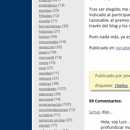
(13)
estándares
Tras ser elegido, me
(25)
eventos
indicado al participa
(12)
frikadas
razonable, el premio
(11)
google
través del blog y los 
(33)
herramientas
(21)
historias
(24)
Pues nada más, ya est
humor
(14)
inocentadas
(32)
javascript
Publicado en
Variabl
(18)
jquery
(13)
microsoft
(15)
mono
(21)
mvp
(11)
navidad
Publicado por
Jos
(27)
netcore
(38)
noticias
Etiquetas:
10años
,
(157)
novedades
(20)
patrones
(14)
personal
59 Comentarios:
(107)
programación
(12)
recomendaciones
lamas
dijo...
(11)
scripting
(37)
servicios on-line
Hola, soy Luis
(17)
signalr
profundizar má