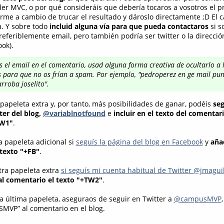
er MVC, o por qué consideráis que debería tocaros a vosotros el p
erme a cambio de trucar el resultado y dároslo directamente ;D El 
a. Y sobre todo
incluid alguna vía para que pueda contactaros
si s
eferiblemente email, pero también podría ser twitter o la direcció
ook).
uís el email en el comentario, usad alguna forma creativa de ocultarlo a 
 para que no os frían a spam. Por ejemplo, "pedroperez en ge mail pun
rroba joselito".
papeleta extra y, por tanto, más posibilidades de ganar, podéis
seg
ter del blog,
@variablnotfound
e
incluir en el texto del comentari
TW1"
.
 papeleta adicional si
seguís la página del blog en Facebook
y
añad
texto "+FB"
.
tra papeleta extra
si seguís mi cuenta habitual de Twitter @jmagui
al comentario el texto "+TW2"
.
na última papeleta, aseguraos de seguir en Twitter a
@campusMVP
MVP” al comentario en el blog.