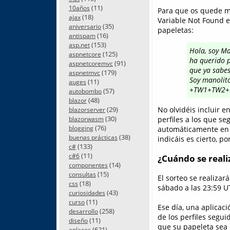
(11)
10años
Para que os quede má
(18)
ajax
Variable Not Found en
(35)
aniversario
papeletas:
(16)
antispam
(153)
asp.net
Hola, soy M
(125)
aspnetcore
ha querido p
(91)
aspnetcoremvc
que ya sabes
(179)
aspnetmvc
Soy manolit
(11)
auges
+TW1+TW2+
(57)
autobombo
(48)
blazor
(29)
No olvidéis incluir 
blazorserver
(30)
perfiles a los que se
blazorwasm
(76)
blogging
automáticamente en f
(38)
buenas prácticas
indicáis es cierto, po
(133)
c#
(11)
c#6
¿Cuándo se realiz
(14)
componentes
(15)
consultas
El sorteo se realizar
(18)
css
sábado a las 23:59 U
(43)
curiosidades
(11)
curso
Ese día, una aplicac
(258)
desarrollo
de los perfiles segui
(11)
diseño
que su papeleta sea 
(621)
enlaces