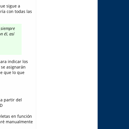
que sigue a
ría con todas las
 siempre
 él, así
ara indicar los
s se asignarán
de que lo que
a partir del
;D
eletas en función
icaré manualmente