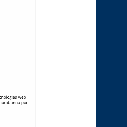
cnologias web
enhorabuena por