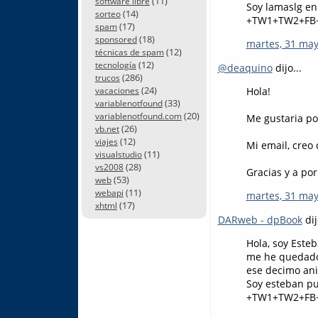
(11)
software libre
Soy lamaslg en
(14)
sorteo
+TW1+TW2+FB
(17)
spam
(18)
sponsored
martes, 31 may
(12)
técnicas de spam
(12)
tecnología
@deaquino
dijo...
(286)
trucos
(24)
Hola!
vacaciones
(33)
variablenotfound
(20)
variablenotfound.com
Me gustaria po
(26)
vb.net
(12)
viajes
Mi email, creo 
(11)
visualstudio
(28)
vs2008
Gracias y a por
(53)
web
(11)
webapi
martes, 31 may
(17)
xhtml
DARweb - dpBook
dij
Hola, soy Este
me he quedado 
ese decimo ani
Soy esteban pu
+TW1+TW2+FB