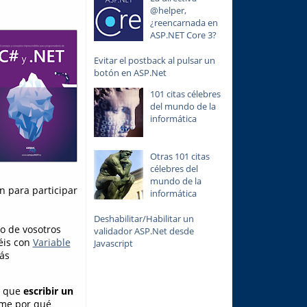
@helper,
¿reencarnada en
ASP.NET Core 3?
Evitar el postback al pulsar un
botón en ASP.Net
101 citas célebres
del mundo de la
informática
Otras 101 citas
célebres del
mundo de la
n para participar
informática
Deshabilitar/Habilitar un
no de vosotros
validador ASP.Net desde
éis con
Variable
Javascript
ás
s que
escribir un
rme por qué