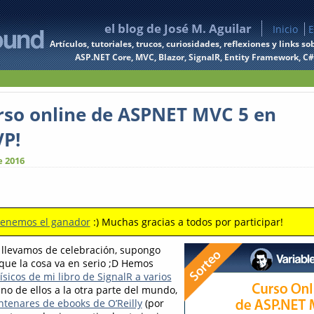
el blog de José M. Aguilar
Inicio
E
Artículos, tutoriales, trucos, curiosidades, reflexiones y links
ASP.NET Core, MVC, Blazor, SignalR, Entity Framework, C#, 
urso online de ASPNET MVC 5 en
P!
e 2016
tenemos el ganador
:) Muchas gracias a todos por participar!
llevamos de celebración, supongo
 que la cosa va en serio ;D Hemos
ísicos de mi libro de SignalR a varios
uno de ellos a la otra parte del mundo,
ntenares de ebooks de O’Reilly
(por