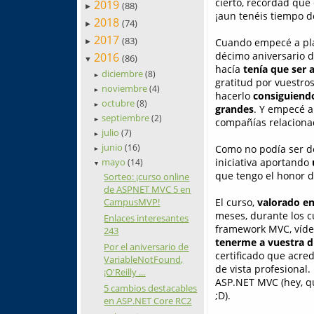
cierto, recordad que 
2019
(88)
►
¡aun tenéis tiempo 
2018
(74)
►
2017
(83)
Cuando empecé a pla
►
décimo aniversario de
2016
(86)
▼
hacía
tenía que ser 
diciembre
(8)
►
gratitud por vuestros
noviembre
(4)
►
hacerlo
consiguiend
octubre
(8)
►
grandes
. Y empecé a
septiembre
(2)
►
compañías relacionad
julio
(7)
►
junio
(16)
Como no podía ser de
►
mayo
iniciativa aportando
(14)
▼
que tengo el honor d
Sorteo: ¡curso online
de ASPNET MVC 5 en
CampusMVP!
El curso,
valorado en
meses, durante los c
Enlaces interesantes
framework MVC, vídeo
243
tenerme a vuestra d
Por el aniversario de
certificado que acre
VariableNotFound,
de vista profesional.
¡O'Reilly ...
ASP.NET MVC (hey, qu
5 cambios destacables
;D).
en ASP.NET Core RC2