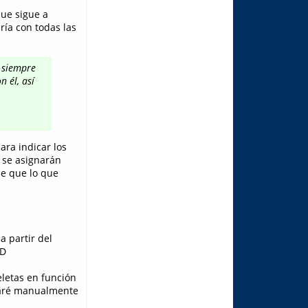
que sigue a
ría con todas las
 siempre
 él, así
ara indicar los
s se asignarán
de que lo que
a partir del
;D
eletas en función
icaré manualmente