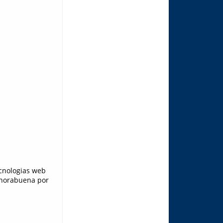
cnologias web
enhorabuena por