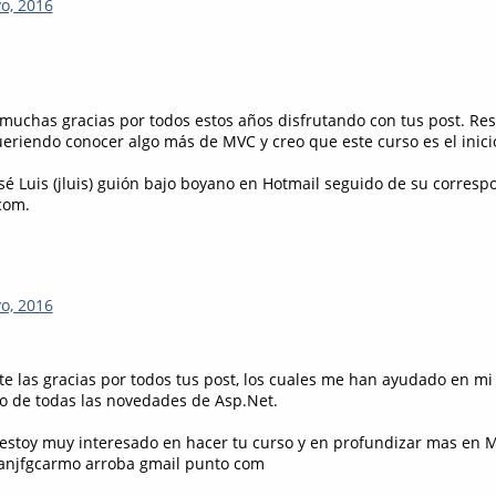
o, 2016
muchas gracias por todos estos años disfrutando con tus post. Res
ueriendo conocer algo más de MVC y creo que este curso es el inici
osé Luis (jluis) guión bajo boyano en Hotmail seguido de su corresp
com.
o, 2016
e las gracias por todos tus post, los cuales me han ayudado en mi 
o de todas las novedades de Asp.Net.
estoy muy interesado en hacer tu curso y en profundizar mas en 
ranjfgcarmo arroba gmail punto com