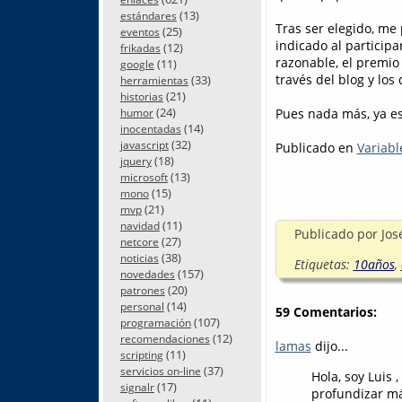
(13)
estándares
Tras ser elegido, me
(25)
eventos
indicado al participa
(12)
frikadas
razonable, el premio
(11)
google
través del blog y los 
(33)
herramientas
(21)
historias
(24)
Pues nada más, ya est
humor
(14)
inocentadas
(32)
javascript
Publicado en
Variabl
(18)
jquery
(13)
microsoft
(15)
mono
(21)
mvp
(11)
navidad
Publicado por
Jos
(27)
netcore
(38)
noticias
Etiquetas:
10años
,
(157)
novedades
(20)
patrones
(14)
personal
59 Comentarios:
(107)
programación
(12)
recomendaciones
lamas
dijo...
(11)
scripting
(37)
servicios on-line
Hola, soy Luis
(17)
signalr
profundizar má