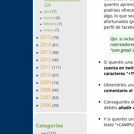
queréis aprend
239
podríais ofrec
abril
(7)
►
algo, lo que se
marzo
(6)
►
afortunados (pr
febrero
(7)
►
perfil de faceb
enero
(7)
►
2015
(79)
►
Ojo: si incl
2014
rastreadores
(81)
►
"com gmail a
2013
(88)
►
2012
(90)
►
Si queréis una 
2011
(111)
cuenta en twit
►
caracteres "+
2010
(87)
►
2009
(74)
►
Obtendréis una
2008
(90)
comentario el 
►
2007
(83)
►
Conseguiréis o
2006
(39)
►
debéis
añadir 
Y si queréis u
texto “+CAMPUS
Categorías
(115)
.net