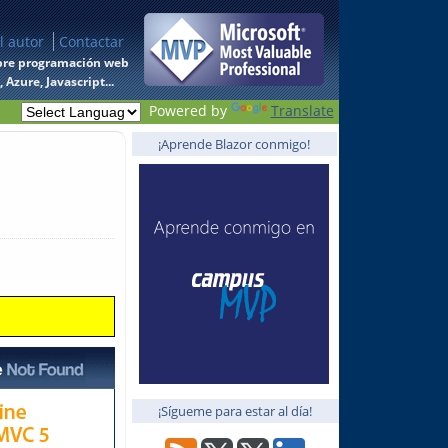
l autor
Contactar
 sobre programación web
Azure, Javascript...
Powered by
Translate
¡Aprende Blazor conmigo!
¡Sígueme para estar al día!