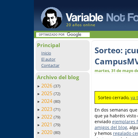
20 años online
Principal
Sorteo: ¡c
Inicio
CampusMV
El autor
Contactar
martes, 31 de mayo d
Archivo del blog
2026
(37)
►
2025
(72)
►
Sorteo cerrado,
ya 
2024
(80)
►
2023
(71)
En dos semanas que 
►
que ya habréis visto
2022
(79)
►
enviado
ejemplares f
2021
(79)
►
amigos del blog
, alg
2020
(80)
y hemos
regalado ce
►