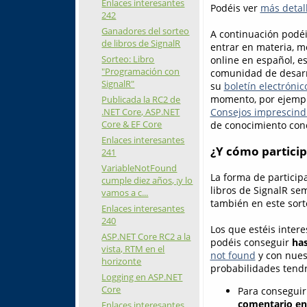
Enlaces interesantes
Podéis ver
más detall
242
Ganadores del sorteo
A continuación podéis
de libros de SignalR
entrar en materia, m
Sorteo: Libro
online en español, e
"Programación con
comunidad de desarr
SignalR"
su
boletín electrónic
momento, por ejemplo
Publicada la RC2 de
.NET Core, ASP.NET
Consejos imprescind
Core & EF Core
de conocimiento conc
Enlaces interesantes
¿Y cómo particip
241
VariableNotFound
La forma de particip
cumple diez años, ¡y lo
libros de SignalR sem
vamos a c...
también en este sort
Enlaces interesantes
240
Los que estéis inter
ASP.NET Core RC2 a la
podéis conseguir
has
vista, RTM en el
not found
y con nues
horizonte
probabilidades tendr
Logging en ASP.NET
Core
Para conseguir
comentario en 
Enlaces interesantes