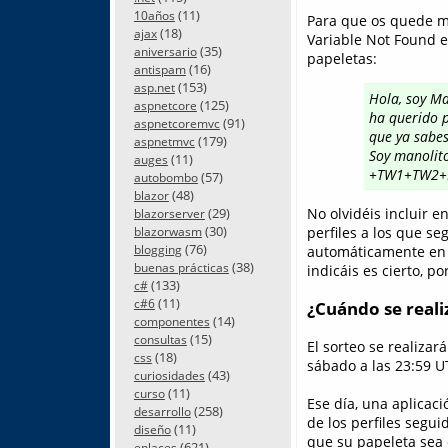
(11)
10años
Para que os quede má
(18)
ajax
Variable Not Found en
(35)
aniversario
papeletas:
(16)
antispam
(153)
asp.net
Hola, soy M
(125)
aspnetcore
ha querido p
(91)
aspnetcoremvc
que ya sabes
(179)
aspnetmvc
Soy manolit
(11)
auges
+TW1+TW2+
(57)
autobombo
(48)
blazor
(29)
No olvidéis incluir 
blazorserver
(30)
perfiles a los que se
blazorwasm
(76)
blogging
automáticamente en f
(38)
buenas prácticas
indicáis es cierto, po
(133)
c#
(11)
c#6
¿Cuándo se realiz
(14)
componentes
(15)
consultas
El sorteo se realizar
(18)
css
sábado a las 23:59 U
(43)
curiosidades
(11)
curso
Ese día, una aplicac
(258)
desarrollo
de los perfiles segui
(11)
diseño
que su papeleta sea 
(621)
enlaces