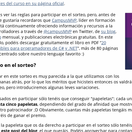
es del curso en su página oficial
.
 ver las reglas para participar en el sorteo, pero, antes de
e gustaría recordaros que
CampusMVP
, líder en formación
stá continuamente ofreciendo información y recursos a la
olladores a través de
@campusMVP
en Twitter, de
su blog
,
o
mensual, y publicaciones electrónicas gratuitas. En este
, podéis descargar gratuitamente el libro en PDF “
20
ibles para programadores de C# y .NET
”, más de 80 páginas
entrado sobre nuestro lenguaje favorito :)
o en el sorteo?
ar en este sorteo es muy parecida a la que utilizamos con los
anas atrás, por lo que los méritos que hicisteis entonces os valdrá
eo, pero introduciremos algunas leves variaciones.
esados en participar sólo tenéis que conseguir "papeletas"; cada u
ta cinco papeletas
, dependiendo del grado de afinidad que mostr
tro patrocinador ;D Obviamente, cuantas más papeletas tengáis m
éis de ganar el premio.
 la papeleta que os da derecho a participar en el sorteo sólo tenéi
este post del blog
, el que queráis. Podéis aprovechar para conta