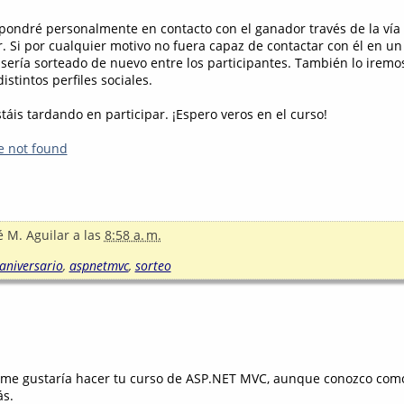
 pondré personalmente en contacto con el ganador través de la vía
r. Si por cualquier motivo no fuera capaz de contactar con él en u
 sería sorteado de nuevo entre los participantes. También lo iremo
distintos perfiles sociales.
áis tardando en participar. ¡Espero veros en el curso!
e not found
é M. Aguilar
a las
8:58 a. m.
aniversario
,
aspnetmvc
,
sorteo
 , me gustaría hacer tu curso de ASP.NET MVC, aunque conozco com
s.