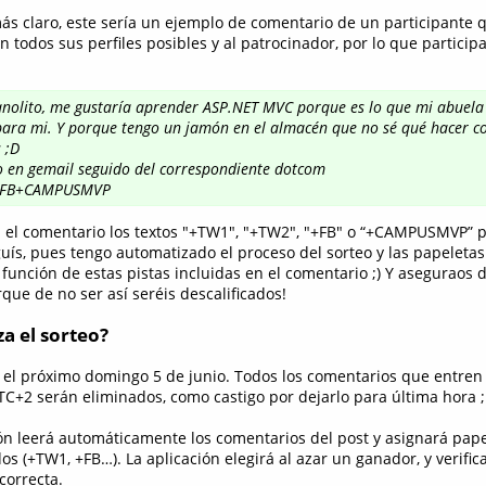
s claro, este sería un ejemplo de comentario de un participante 
 todos sus perfiles posibles y al patrocinador, por lo que participa
anolito, me gustaría aprender ASP.NET MVC porque es lo que mi abuela
ara mi. Y porque tengo un jamón en el almacén que no sé qué hacer con
 ;D
o en gemail seguido del correspondiente dotcom
FB+CAMPUSMVP
en el comentario los textos "+TW1", "+TW2", "+FB" o “+CAMPUSMVP” p
guís, pues tengo automatizado el proceso del sorteo y las papeleta
unción de estas pistas incluidas en el comentario ;) Y aseguraos 
rque de no ser así seréis descalificados!
a el sorteo?
á el próximo domingo 5 de junio. Todos los comentarios que entren 
TC+2 serán eliminados, como castigo por dejarlo para última hora 
ión leerá automáticamente los comentarios del post y asignará pap
dos (+TW1, +FB…). La aplicación elegirá al azar un ganador, y verif
correcta.