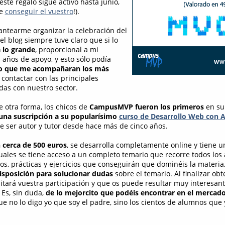
este regalo sigue activo hasta junio,
de
conseguir el vuestro
!).
ntearme organizar la celebración del
l blog siempre tuve claro que si lo
a lo grande
, proporcional a mi
 años de apoyo, y esto sólo podía
o que me acompañaran los más
 contactar con las principales
as con nuestro sector.
 otra forma, los chicos de
CampusMVP fueron los primeros
en su
una suscripción a su popularísimo
curso de Desarrollo Web con
e ser autor y tutor desde hace más de cinco años.
 cerca de 500 euros
, se desarrolla completamente online y tiene u
uales se tiene acceso a un completo temario que recorre todos los 
s, prácticas y ejercicios que conseguirán que dominéis la materi
isposición para solucionar dudas
sobre el temario. Al finalizar ob
ditará vuestra participación y que os puede resultar muy interesan
 Es, sin duda,
de lo mejorcito que podéis encontrar en el mercad
e no lo digo yo que soy el padre, sino los cientos de alumnos que