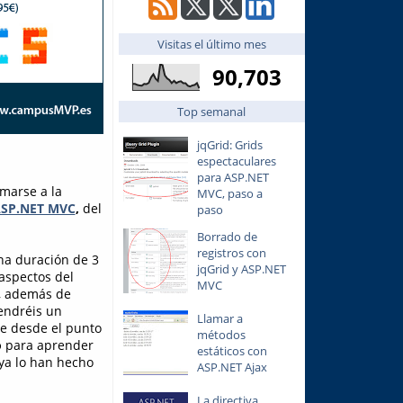
Visitas el último mes
90,703
Top semanal
jqGrid: Grids
espectaculares
para ASP.NET
marse a la
MVC, paso a
 ASP.NET MVC
,
del
paso
Borrado de
registros con
na duración de 3
jqGrid y ASP.NET
aspectos del
MVC
a, además de
tendréis un
Llamar a
te desde el punto
métodos
o
para aprender
estáticos con
 ya lo han hecho
ASP.NET Ajax
La directiva