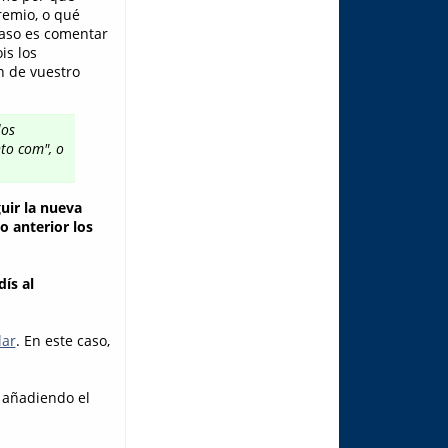
remio, o qué
caso es comentar
ois los
n de vuestro
los
to com", o
uir la nueva
o anterior los
ís al
lar
. En este caso,
, añadiendo el