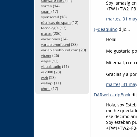
(11)
software libre
Soy lamaslg en
(14)
sorteo
+TW1+TW2+FB
(17)
spam
(18)
sponsored
martes, 31 may
(12)
técnicas de spam
(12)
tecnología
@deaquino
dijo...
(286)
trucos
(24)
Hola!
vacaciones
(33)
variablenotfound
(20)
variablenotfound.com
Me gustaria po
(26)
vb.net
(12)
viajes
Mi email, creo 
(11)
visualstudio
(28)
vs2008
Gracias y a por
(53)
web
(11)
webapi
martes, 31 may
(17)
xhtml
DARweb - dpBook
dij
Hola, soy Este
me he quedado 
ese decimo ani
Soy esteban pu
+TW1+TW2+FB