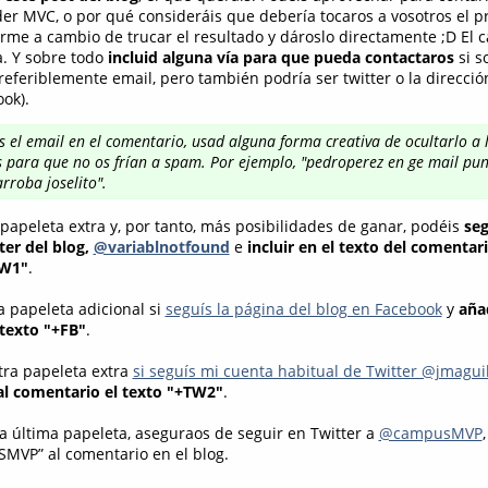
er MVC, o por qué consideráis que debería tocaros a vosotros el p
erme a cambio de trucar el resultado y dároslo directamente ;D El 
a. Y sobre todo
incluid alguna vía para que pueda contactaros
si s
eferiblemente email, pero también podría ser twitter o la direcció
ook).
uís el email en el comentario, usad alguna forma creativa de ocultarlo a 
 para que no os frían a spam. Por ejemplo, "pedroperez en ge mail pun
rroba joselito".
papeleta extra y, por tanto, más posibilidades de ganar, podéis
seg
ter del blog,
@variablnotfound
e
incluir en el texto del comentari
TW1"
.
 papeleta adicional si
seguís la página del blog en Facebook
y
añad
texto "+FB"
.
tra papeleta extra
si seguís mi cuenta habitual de Twitter @jmagui
al comentario el texto "+TW2"
.
na última papeleta, aseguraos de seguir en Twitter a
@campusMVP
MVP” al comentario en el blog.