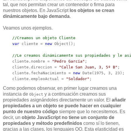
tal, que nos permitan crear un contenedor o firma para
nuestros objetos. En JavaScript
los objetos se crean
dinámicamente bajo demanda
.
Veamos unos ejemplos.
    //Creamos un objeto Cliente
    var
 cliente = 
new
 Object();

    //Le creamos dinámicamente sus propiedades y le as
    cliente.nombre = 
"Pedro García"
;

    cliente.direccion = 
"Calle San Juan, 3, 5º B"
;

    cliente.fechaNacimiento = 
new
 Date(1975, 3, 23);

    cliente.empleoActual = 
"Soldador"
;
Como podemos observar, en primer lugar creamos una
instancia de
y a continuación creamos sus
Object
propiedades asignándoles directamente un valor. El
añadir
propiedades a un objeto se puede hacer en cualquier
punto de nuestro código
siempre que lo necesitemos. Es
decir, un
objeto JavaScript no tiene un conjunto de
propiedades y método predefinidos
como sí lo tienen,
gracias a las clases, los lenguajes OO. Esta elasticidad es