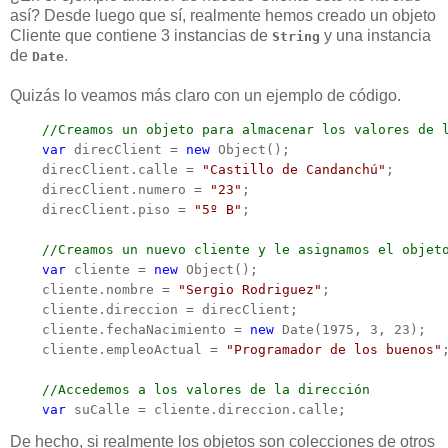
así? Desde luego que sí, realmente hemos creado un objeto
Cliente que contiene 3 instancias de
y una instancia
String
de
.
Date
Quizás lo veamos más claro con un ejemplo de código.
    //Creamos un objeto para almacenar los valores de 
    var
 direcClient = 
new
 Object();

    direcClient.calle = 
"Castillo de Candanchú"
;

    direcClient.numero = 
"23"
;

    direcClient.piso = 
"5º B"
;

    //Creamos un nuevo cliente y le asignamos el objet
    var
 cliente = 
new
 Object();

    cliente.nombre = 
"Sergio Rodriguez"
;

    cliente.direccion = direcClient;

    cliente.fechaNacimiento = 
new
 Date(1975, 3, 23);

    cliente.empleoActual = 
"Programador de los buenos"
;
    //Accedemos a los valores de la dirección
    var
 suCalle = cliente.direccion.calle;
De hecho, si realmente los objetos son colecciones de otros