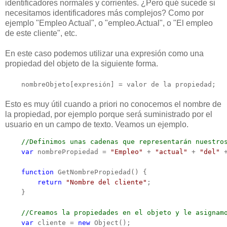
identificadores normales y corrientes. ¿Pero qué sucede si
necesitamos identificadores más complejos? Como por
ejemplo "Empleo Actual", o "empleo.Actual", o "El empleo
de este cliente", etc.
En este caso podemos utilizar una expresión como una
propiedad del objeto de la siguiente forma.
nombreObjeto[expresión] = valor de la propiedad;
Esto es muy útil cuando a priori no conocemos el nombre de
la propiedad, por ejemplo porque será suministrado por el
usuario en un campo de texto. Veamos un ejemplo.
    //Definimos unas cadenas que representarán nuestro
    var
 nombrePropiedad = 
"Empleo"
 + 
"actual"
 + 
"del"
 
    function
 GetNombrePropiedad() {

return
"Nombre del cliente"
;

    }

    //Creamos la propiedades en el objeto y le asignam
    var
 cliente = 
new
 Object();
