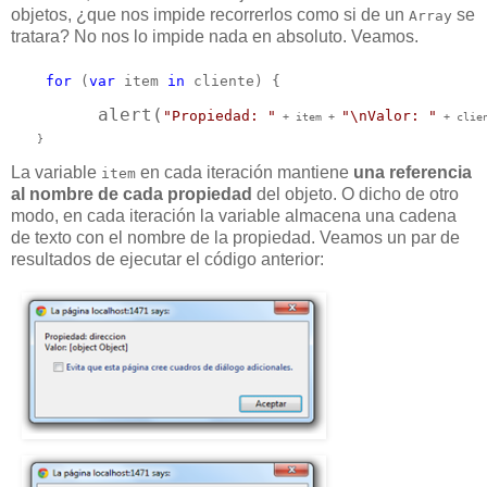
objetos, ¿que nos impide recorrerlos como si de un
se
Array
tratara? No nos lo impide nada en absoluto. Veamos.
    for
 (
var
 item 
in
 cliente) {
        alert(
"Propiedad: "
"\nValor: "
 + item + 
 + clien
    }
La variable
en cada iteración mantiene
una referencia
item
al nombre de cada propiedad
del objeto. O dicho de otro
modo, en cada iteración la variable almacena una cadena
de texto con el nombre de la propiedad. Veamos un par de
resultados de ejecutar el código anterior: