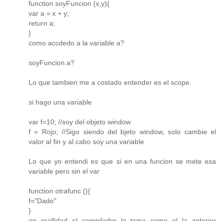
function soyFuncion (x,y){
var a = x + y;
return a;
}
como accdedo a la variable a?
soyFuncion.a?
Lo que tambien me a costado entender es el scope.
si hago una variable
var f=10; //soy del objeto window
f = Rojo; //Sigo siendo del bjeto window, solo cambie el
valor al fin y al cabo soy una variable
Lo que yo entendi es que si en una funcion se mete esa
variable pero sin el var
function otrafunc (){
f="Dado"
}
en reallidad el compilador lo toma como el la anterior