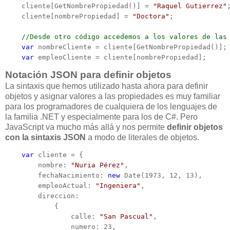
    cliente[GetNombrePropiedad()] = 
"Raquel Gutierrez"
;
    cliente[nombrePropiedad] = 
"Doctora"
;

    //Desde otro código accedemos a los valores de las
    var
    var
 empleoCliente = cliente[nombrePropiedad];
Notación JSON para definir objetos
La sintaxis que hemos utilizado hasta ahora para definir
objetos y asignar valores a las propiedades es muy familiar
para los programadores de cualquiera de los lenguajes de
la familia .NET y especialmente para los de C#. Pero
JavaScript va mucho más allá y nos permite
definir objetos
con la sintaxis JSON
a modo de literales de objetos.
    var
 cliente = {

        nombre: 
"Nuria Pérez"
,

        fechaNacimiento: 
new
 Date(1973, 12, 13),

        empleoActual: 
"Ingeniera"
,

        direccion:

            {

                calle: 
"San Pascual"
,

                numero: 23,
