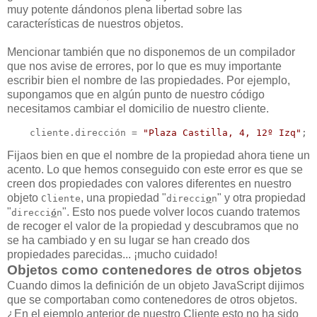
muy potente dándonos plena libertad sobre las
características de nuestros objetos.
Mencionar también que no disponemos de un compilador
que nos avise de errores, por lo que es muy importante
escribir bien el nombre de las propiedades. Por ejemplo,
supongamos que en algún punto de nuestro código
necesitamos cambiar el domicilio de nuestro cliente.
    cliente.dirección = 
"Plaza Castilla, 4, 12º Izq"
;
Fijaos bien en que el nombre de la propiedad ahora tiene un
acento. Lo que hemos conseguido con este error es que se
creen dos propiedades con valores diferentes en nuestro
objeto
, una propiedad "
" y otra propiedad
Cliente
direcci
o
n
"
". Esto nos puede volver locos cuando tratemos
direcci
ó
n
de recoger el valor de la propiedad y descubramos que no
se ha cambiado y en su lugar se han creado dos
propiedades parecidas... ¡mucho cuidado!
Objetos como contenedores de otros objetos
Cuando dimos la definición de un objeto JavaScript dijimos
que se comportaban como contenedores de otros objetos.
¿En el ejemplo anterior de nuestro Cliente esto no ha sido