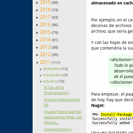
2019
(88)
almacenado en cach
►
2018
(74)
►
2017
(83)
►
Por ejemplo, en el ca
2016
(86)
decenas de archivos “
►
archivo, que sería g
2015
(79)
►
2014
(81)
►
Y con las hojas de es
2013
(88)
que contendría la su
►
2012
(90)
►
<disclaimer
2011
(111)
▼
Todo lo q
diciembre
(10)
►
desarroll
noviembre
(9)
de él pue
►
octubre
(10)
</disclaime
▼
El Tao de la
Programación
Para empezar, el pa
de hoy, hay que decir
Enlaces interesantes
56
Nuget
:
[Auges] Seguridad de
PM> 
Install-Package
aplicaciones Web. Las
Successfully instal
técnica...
Successfully added 
Compactación y
Una vez instalado, ya