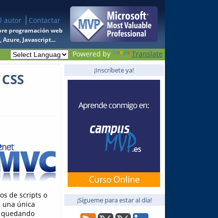
l autor
Contactar
 sobre programación web
Azure, Javascript...
Powered by
Translate
¡Inscríbete ya!
 CSS
os de scripts o
¡Sígueme para estar al día!
n una única
z, quedando