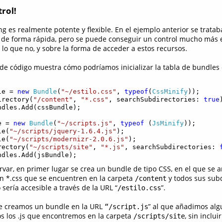
rol!
g es realmente potente y flexible. En el ejemplo anterior se trata
 de forma rápida, pero se puede conseguir un control mucho más 
 lo que no, y sobre la forma de acceder a estos recursos.
 de código muestra cómo podríamos inicializar la tabla de bundle
le = 
new
Bundle
(
"~/estilo.css"
, 
typeof
(
CssMinify
));

irectory(
"/content"
, 
"*.css"
, searchSubdirectories: 
true
ndles.Add(cssBundle);

e = 
new
Bundle
(
"~/scripts.js"
, 
typeof
 (
JsMinify
));

le(
"~/scripts/jquery-1.6.4.js"
);

le(
"~/scripts/modernizr-2.0.6.js"
);

rectory(
"~/scripts/site"
, 
"*.js"
, searchSubdirectories: 
ndles.Add(jsBundle);
r, en primer lugar se crea un bundle de tipo CSS, en el que se a
ón *.css que se encuentren en la carpeta
y todos sus subd
/content
ería accesible a través de la URL “
”.
/estilo.css
e creamos un bundle en la URL
” al que añadimos alg
“/script.js
s los .js que encontremos en la carpeta
, sin inclui
/scripts/site