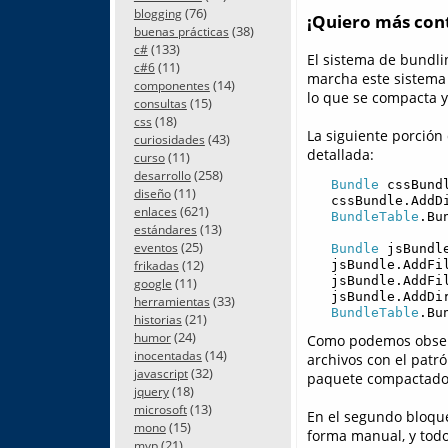
(76)
blogging
¡Quiero más cont
(38)
buenas prácticas
(133)
c#
El sistema de bundlin
(11)
c#6
marcha este sistema
(14)
componentes
lo que se compacta y
(15)
consultas
(18)
css
La siguiente porción
(43)
curiosidades
detallada:
(11)
curso
(258)
desarrollo
   Bundle
 cssBund
(11)
diseño
   cssBundle.AddD
(621)
enlaces
   BundleTable
.Bu
(13)
estándares
(25)
eventos
   Bundle
 jsBundl
(12)
   jsBundle.AddFi
frikadas
   jsBundle.AddFi
(11)
google
   jsBundle.AddDi
(33)
herramientas
   BundleTable
.Bu
(21)
historias
(24)
humor
Como podemos observa
(14)
inocentadas
archivos con el patr
(32)
javascript
paquete compactado s
(18)
jquery
(13)
microsoft
En el segundo bloqu
(15)
mono
forma manual, y todo
(21)
mvp