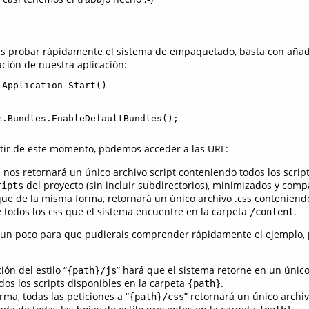
s probar rápidamente el sistema de empaquetado, basta con añadi
zación de nuestra aplicación:
 Application_Start()

e
.Bundles.EnableDefaultBundles();

artir de este momento, podemos acceder a las URL:
e nos retornará un único archivo script conteniendo todos los scrip
del proyecto (sin incluir subdirectorios), minimizados y comp
ripts
que de la misma forma, retornará un único archivo .css conteniend
todos los css que el sistema encuentre en la carpeta
.
/content
o un poco para que pudierais comprender rápidamente el ejemplo, 
ión del estilo “
” hará que el sistema retorne en un único
{path}/js
os los scripts disponibles en la carpeta
.
{path}
ma, todas las peticiones a “
” retornará un único archiv
{path}/css