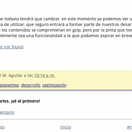
ue todavía tendrá que cambiar, en este momento ya podemos ver 
a de utilizar, que seguro entrará a formar parte de nuestros desar
e los contenidos se comprimieran en gzip, pero por la pinta que tie
emente sea una funcionalidad a la que podamos aspirar en breve 
le not found
.
é M. Aguilar
a las
10:14 a. m.
aspnetmvc
,
desarrollo
,
optimización
ios, ¡sé el primero!
entario
tes
Inicio
Ar