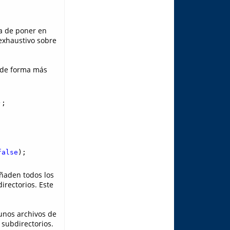
ba de poner en
exhaustivo sobre
s de forma más
false
ñaden todos los
irectorios. Este
unos archivos de
r subdirectorios.