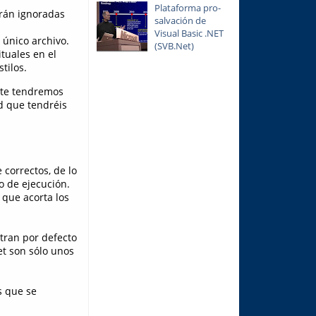
Plataforma pro-
erán ignoradas
salvación de
Visual Basic .NET
 único archivo.
(SVB.Net)
tuales en el
tilos.
nte tendremos
ad que tendréis
 correctos, de lo
o de ejecución.
 que acorta los
tran por defecto
et son sólo unos
s que se