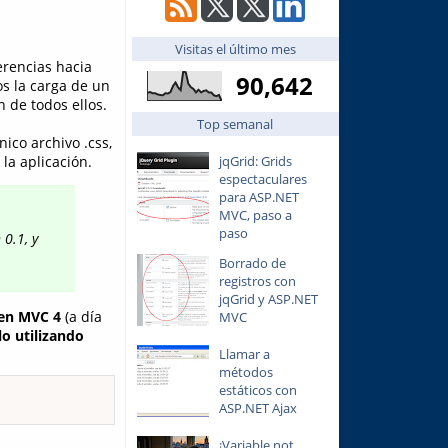
Visitas el último mes
erencias hacia
90,642
os la carga de un
 de todos ellos.
Top semanal
ico archivo .css,
jqGrid: Grids
la aplicación.
espectaculares
para ASP.NET
MVC, paso a
paso
0.1, y
Borrado de
registros con
jqGrid y ASP.NET
 en MVC 4
(a día
MVC
 utilizando
Llamar a
métodos
estáticos con
ASP.NET Ajax
¡Variable not