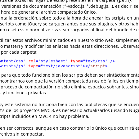
a de todas las hojas de estilo presentes en la carpeta
.
{path}
 versiones de documentación (*-vsdoc.js, *.debug.js…), es decir, s
la hora de generar el archivo compactado único.
nta la ordenación, sobre todo a la hora de anexar los scripts en un
scripts como jQuery se carguen antes que sus plugins, y otros habi
 reset.css o normalize.css sean cargados al final del bundle de es
ilizar estos archivos minimizados en nuestro sitio web, simpleme
(o master) y modificar los enlaces hacia estas direcciones. Observ
 por cada carpeta:
ontent/css"
rel
="stylesheet"
type
="text/css"
/>

Scripts/js"
type
="text/javascript"></
script
>
: para que todo funcione bien los scripts deben ser sintácticamente
contrarnos con que la versión compactada nos dé fallos en tiemp
l proceso de compactación no sólo elimina espacios sobrantes, sino
 y funciones privadas.
oy este sistema no funciona bien con las bibliotecas que se encuen
de los proyectos MVC 3, es necesario actualizarlos (usando Nug
ts
cripts incluidos en MVC 4 no hay problema.
en ser correctos, aunque en caso contrario lo único que ocurrirá e
rchivo sin compactar.