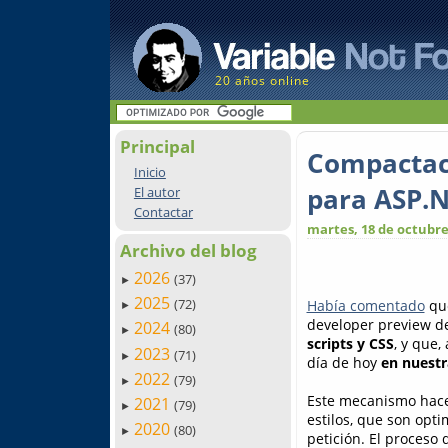
20 años online
Principal
Compactaci
Inicio
para ASP.
El autor
Contactar
martes, 18 de octubre
Archivo del blog
2026
(37)
►
2025
(72)
Había comentado
que
►
developer preview d
2024
(80)
►
scripts y CSS
, y que,
2023
(71)
►
día de hoy
en nuestr
2022
(79)
►
Este mecanismo hace 
2021
(79)
►
estilos, que son opt
2020
(80)
►
petición. El proceso 