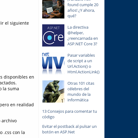
found cumple 20
años! ¿Y ahora,
qué?
r el siguiente
La directiva
@helper,
¿reencarnada en
ASP.NET Core 3?
Pasar variables
de script a un
Url.Action() o
Html.ActionLink()
ts disponibles en
actados.
Otras 101 citas
o la suma
célebres del
mundo de la
informática
pero en realidad
13 Consejos para comentar tu
código
 archivo
Evitar el postback al pulsar un
botón en ASP.Net
o .css con la