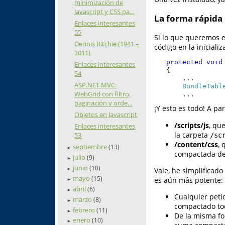
minimización de
Javascript y CSS pa...
La forma rápida
Enlaces interesantes
55
Si lo que queremos e
Dennis Ritchie (1941 –
código en la iniciali
2011)
   protected
void
Enlaces interesantes
   {

54
       ... 

ASP.NET MVC:
BundleTabl
WebGrid con filtro,
       ...
paginación y orde...
¡Y esto es todo! A p
Objetos en Javascript
/scripts/js
, qu
Enlaces interesantes
la carpeta
53
/sc
/content/css
, 
septiembre
(13)
►
compactada de 
julio
(9)
►
junio
(10)
Vale, he simplificad
►
mayo
(15)
es aún más potente:
►
abril
(6)
►
Cualquier petic
marzo
(8)
►
compactado tod
febrero
(11)
►
De la misma for
enero
(10)
►