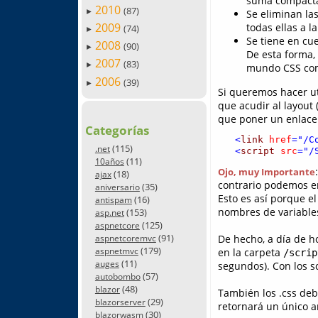
suma compactad
2010
(87)
►
Se eliminan las
2009
todas ellas a 
(74)
►
Se tiene en cue
2008
(90)
►
De esta forma, 
2007
(83)
►
mundo CSS como
2006
(39)
►
Si queremos hacer ut
que acudir al layout 
que poner un enlace
Categorías
   <
link
href
="/C
(115)
.net
   <
script
src
="/
(11)
10años
Ojo, muy Importante
(18)
ajax
contrario podemos en
(35)
aniversario
Esto es así porque e
(16)
antispam
nombres de variables
(153)
asp.net
(125)
aspnetcore
(91)
De hecho, a día de h
aspnetcoremvc
(179)
aspnetmvc
en la carpeta
/scrip
(11)
auges
segundos). Con los s
(57)
autobombo
(48)
blazor
También los .css deb
(29)
blazorserver
retornará un único a
(30)
blazorwasm