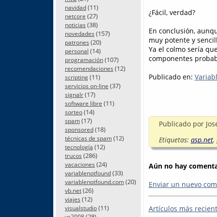
(11)
navidad
¿Fácil, verdad?
(27)
netcore
(38)
noticias
En conclusión, aunq
(157)
novedades
muy potente y sencill
(20)
patrones
Ya el colmo sería qu
(14)
personal
componentes probabl
(107)
programación
(12)
recomendaciones
Publicado en:
Variab
(11)
scripting
(37)
servicios on-line
(17)
signalr
(11)
software libre
(14)
sorteo
(17)
spam
Publicado por
Jos
(18)
sponsored
(12)
técnicas de spam
Etiquetas:
asp.net
,
(12)
tecnología
(286)
trucos
(24)
vacaciones
Aún no hay comentar
(33)
variablenotfound
(20)
variablenotfound.com
Enviar un nuevo com
(26)
vb.net
(12)
viajes
(11)
Artículos más recien
visualstudio
(28)
vs2008