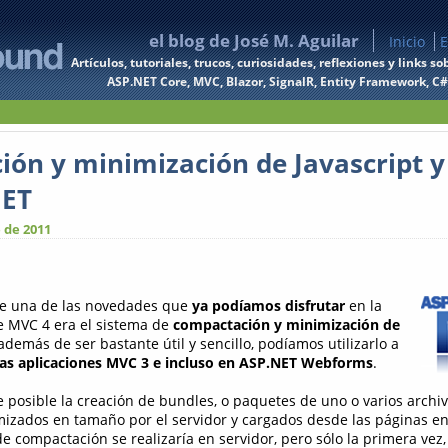
el blog de José M. Aguilar
Inicio
E
Artículos, tutoriales, trucos, curiosidades, reflexiones y links
ASP.NET Core, MVC, Blazor, SignalR, Entity Framework, C#, 
ón y minimización de Javascript y
NET
 de 2011
 una de las novedades que
ya podíamos disfrutar
en la
e MVC 4 era el sistema de
compactación y minimización de
 además de ser bastante útil y sencillo, podíamos utilizarlo a
as aplicaciones MVC 3 e incluso en ASP.NET Webforms
.
posible la creación de bundles, o paquetes de uno o varios archiv
imizados en tamaño por el servidor y cargados desde las páginas e
de compactación se realizaría en servidor, pero sólo la primera ve