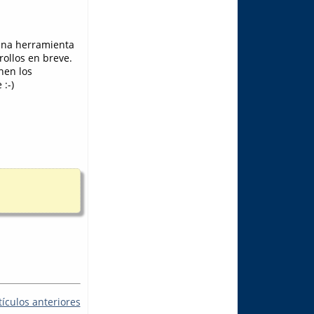
una herramienta
rollos en breve.
nen los
:-)
tículos anteriores