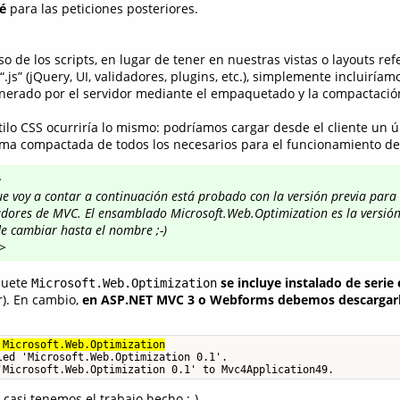
é
para las peticiones posteriores.
so de los scripts, en lugar de tener en nuestras vistas o layouts ref
.js” (jQuery, UI, validadores, plugins, etc.), simplemente incluiríam
enerado por el servidor mediante el empaquetado y la compactación
tilo CSS ocurriría lo mismo: podríamos cargar desde el cliente un ún
ma compactada de todos los necesarios para el funcionamiento de 
>
ue voy a contar a continuación está probado con la versión previa para
adores de MVC. El ensamblado Microsoft.Web.Optimization es la versión 
de cambiar hasta el nombre ;-)
r>
quete
se incluye instalado de serie
Microsoft.Web.Optimization
). En cambio,
en ASP.NET MVC 3 o Webforms debemos descargarlo
 Microsoft.Web.Optimization
led 'Microsoft.Web.Optimization 0.1'.

'Microsoft.Web.Optimization 0.1' to Mvc4Application49.
 casi tenemos el trabajo hecho ;-)