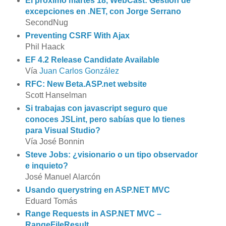
El próximo martes 18, WebCast: Gestión de
excepciones en .NET, con Jorge Serrano
SecondNug
Preventing CSRF With Ajax
Phil Haack
EF 4.2 Release Candidate Available
Vía
Juan Carlos González
RFC: New Beta.ASP.net website
Scott Hanselman
Si trabajas con javascript seguro que
conoces JSLint, pero sabías que lo tienes
para Visual Studio?
Vía José Bonnin
Steve Jobs: ¿visionario o un tipo observador
e inquieto?
José Manuel Alarcón
Usando querystring en ASP.NET MVC
Eduard Tomás
Range Requests in ASP.NET MVC –
RangeFileResult