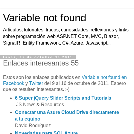
Variable not found
Artículos, tutoriales, trucos, curiosidades, reflexiones y links
sobre programación web ASP.NET Core, MVC, Blazor,
SignalR, Entity Framework, C#, Azure, Javascript...
lunes, 17 de octubre de 2011
Enlaces interesantes 55
Estos son los enlaces publicados en
Variable not found en
Facebook
y
Twitter
del 9 al 16 de octubre de 2011. Espero
que os resulten interesantes. :-)
6 Super jQuery Slider Scripts and Tutorials
JS News & Resources
Conectar una Azure Cloud Drive directamente
a tu equipo
David Rodríguez
Novedades para SQL Azure