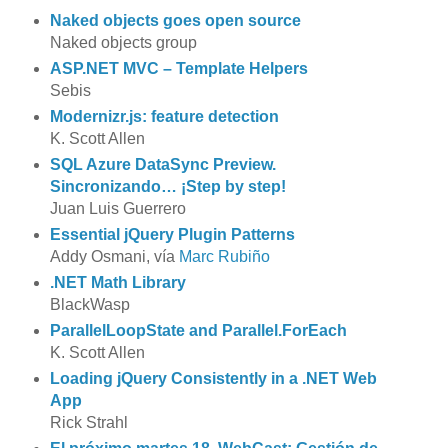
Naked objects goes open source
Naked objects group
ASP.NET MVC – Template Helpers
Sebis
Modernizr.js: feature detection
K. Scott Allen
SQL Azure DataSync Preview.
Sincronizando… ¡Step by step!
Juan Luis Guerrero
Essential jQuery Plugin Patterns
Addy Osmani, vía
Marc Rubiño
.NET Math Library
BlackWasp
ParallelLoopState and Parallel.ForEach
K. Scott Allen
Loading jQuery Consistently in a .NET Web
App
Rick Strahl