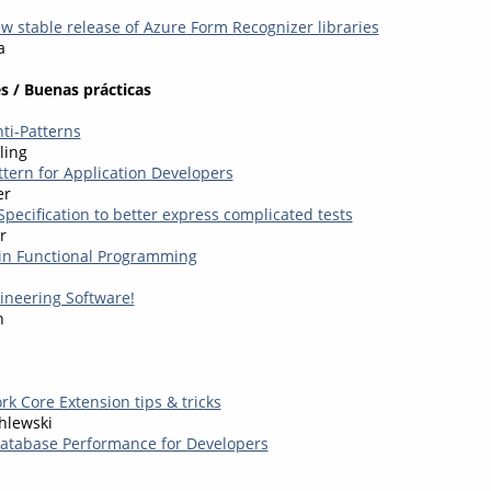
 stable release of Azure Form Recognizer libraries
a
s / Buenas prácticas
ti-Patterns
ling
ttern for Application Developers
er
pecification to better express complicated tests
r
in Functional Programming
neering Software!
n
k Core Extension tips & tricks
hlewski
atabase Performance for Developers