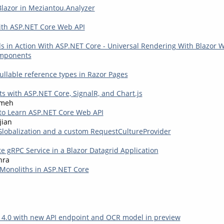
Blazor in Meziantou.Analyzer
ith ASP.NET Core Web API
s in Action With ASP.NET Core - Universal Rendering With Blazor
mponents
ullable reference types in Razor Pages
ts with ASP.NET Core, SignalR, and Chart.js
kmeh
to Learn ASP.NET Core Web API
jian
lobalization and a custom RequestCultureProvider
e gRPC Service in a Blazor Datagrid Application
hra
Monoliths in ASP.NET Core
 4.0 with new API endpoint and OCR model in preview