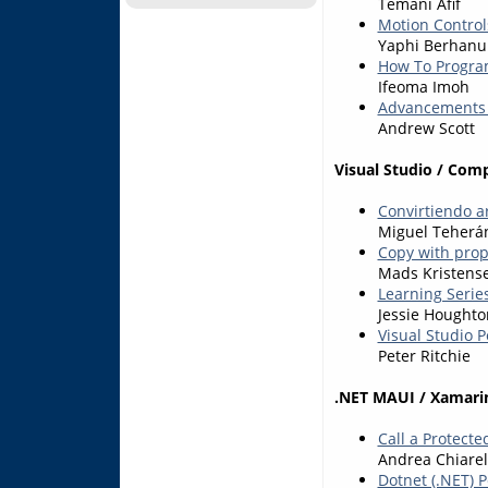
Temani Afif
Motion Control
Yaphi Berhanu
How To Program
Ifeoma Imoh
Advancements 
Andrew Scott
Visual Studio / Com
Convirtiendo ar
Miguel Teherá
Copy with prop
Mads Kristens
Learning Series
Jessie Houghto
Visual Studio 
Peter Ritchie
.NET MAUI / Xamari
Call a Protect
Andrea Chiarel
Dotnet (.NET) 