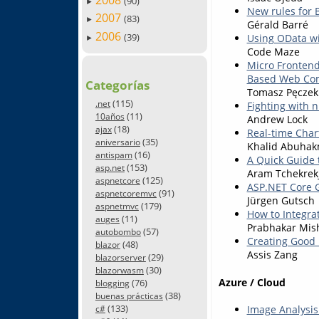
2008
(90)
►
New rules for 
2007
(83)
►
Gérald Barré
2006
(39)
Using OData w
►
Code Maze
Micro Frontend
Based Web Co
Categorías
Tomasz Pęczek
(115)
.net
Fighting with n
(11)
10años
Andrew Lock
(18)
ajax
Real-time Char
(35)
aniversario
Khalid Abuha
(16)
antispam
A Quick Guide 
(153)
asp.net
Aram Tchekrek
(125)
aspnetcore
ASP.NET Core G
(91)
aspnetcoremvc
Jürgen Gutsch
(179)
aspnetmvc
How to Integrat
(11)
auges
Prabhakar Mis
(57)
autobombo
Creating Good 
(48)
blazor
Assis Zang
(29)
blazorserver
(30)
blazorwasm
Azure / Cloud
(76)
blogging
(38)
buenas prácticas
(133)
Image Analysis
c#