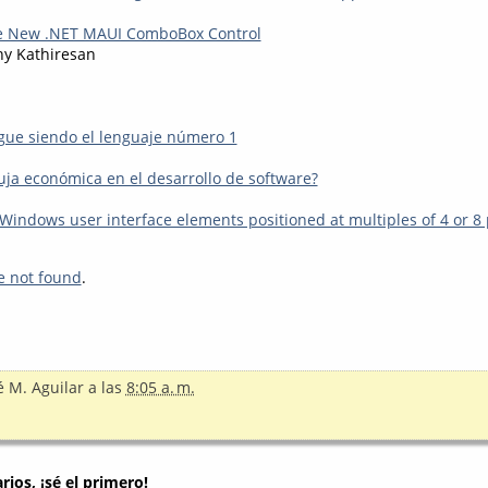
he New .NET MAUI ComboBox Control
hy Kathiresan
igue siendo el lenguaje número 1
ja económica en el desarrollo de software?
indows user interface elements positioned at multiples of 4 or 8 
n
e not found
.
é M. Aguilar
a las
8:05 a. m.
ios, ¡sé el primero!