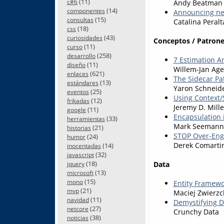
(11)
Andy Beatman
c#6
(14)
componentes
Announcing new
(15)
consultas
Catalina Peralt
(18)
css
(43)
curiosidades
Conceptos / Patrone
(11)
curso
(258)
desarrollo
7 Estimation An
(11)
diseño
Willem-Jan Age
(621)
enlaces
The Sidecar Pa
(13)
estándares
Yaron Schneid
(25)
eventos
Using Context/S
(12)
frikadas
Jeremy D. Mille
(11)
google
Encapsulation 
(33)
herramientas
Mark Seemann
(21)
historias
STOP Over-Engi
(24)
humor
Derek Comarti
(14)
inocentadas
(32)
javascript
(18)
Data
jquery
(13)
microsoft
(15)
mono
Entity Framewor
(21)
mvp
Maciej Zwierzc
(11)
navidad
Demystifying D
(27)
netcore
Crunchy Data
(38)
noticias