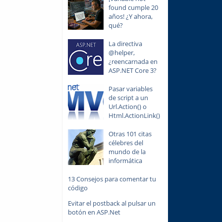
found cumple 20
años! ¿Y ahora,
qué?
La directiva
@helper,
¿reencarnada en
ASP.NET Core 3?
Pasar variables
de script a un
Url.Action() o
Html.ActionLink()
Otras 101 citas
célebres del
mundo de la
informática
13 Consejos para comentar tu
código
Evitar el postback al pulsar un
botón en ASP.Net