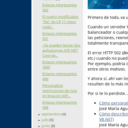
Enlaces interesantes
502
El nuevo modificador
Primero de todo, va u
"file" de C# 11: tipos
Cuando un servidor H
visibl...
balanceador o cualqu
Enlaces interesantes
las peticiones, reenv
501
totalmente transparen
¿Se pueden lanzar dos
aplicaciones ASP.NET
El error HTTP 502 (
Ba
Core de...
etc.)
cuando no pueden
Enlaces interesantes
Por ejemplo, podría 
¡500!
entre otros motivos.
Enlaces interesantes
Y ahora sí, ahí van 
499
resulten de lo más in
Personalizar
restricciones de ruta
Por si te lo perdiste..
en línea en ASP...
Enlaces interesantes
Cómo personali
498
José María Agu
Cómo describir
septiembre
(4)
►
VB.NET)
julio
(6)
►
José María Agu
junio
(8)
►