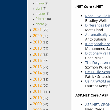
mayo
(9)
►
.NET Core / .NET
abril
(7)
►
marzo
(8)
►
Read CSV File 
febrero
(8)
►
Bradley Wells
enero
(7)
Differences be
►
2021
Matt Eland
(79)
►
Automatically 
2020
(80)
►
Anto Subash
2019
(88)
►
IComparable v
2018
(74)
Muhammed Sa
►
Dictionary vs 
2017
(83)
►
Code Maze
2016
(86)
►
The Forgotten 
2015
(79)
Szymon Kulec 
►
C# 11 File Sco
2014
(81)
►
Patrick Smacch
2013
(88)
►
Using WASM and
2012
(90)
Laurent Kemp
►
2011
(111)
►
ASP.NET Core / ASP.
2010
(87)
►
2009
(74)
ASP.NET: CRON
►
Isaac Ojeda