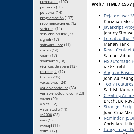
(157)
novedades
Web / HTML / CSS / 
(20)
patrones
(14)
personal
Deja de usar "
(107)
programación
Khriztian Mor
(12)
recomendaciones
Javascript Prox
(11)
scripting
Johnny Simpso
(37)
servicios on-line
I created the F
(17)
signalr
Manan Tank
(11)
software libre
React Context 
(14)
sorteo
Samuel Adex
(17)
spam
(18)
Fix automatic r
sponsored
(12)
Rick Strahl
técnicas de spam
(12)
tecnología
Angular Basics
(286)
trucos
John Au-Yeung
(24)
vacaciones
Top 7 Features
(33)
variablenotfound
Sathish Kumar
(20)
variablenotfound.com
Creating Animat
(26)
vb.net
Brecht De Ruyt
(12)
viajes
Stranger Script
(11)
visualstudio
Juan Cruz Mart
(28)
vs2008
Reminder: JSON.
(53)
web
Christian Heil
(11)
webapi
Fancy Image De
(17)
xhtml