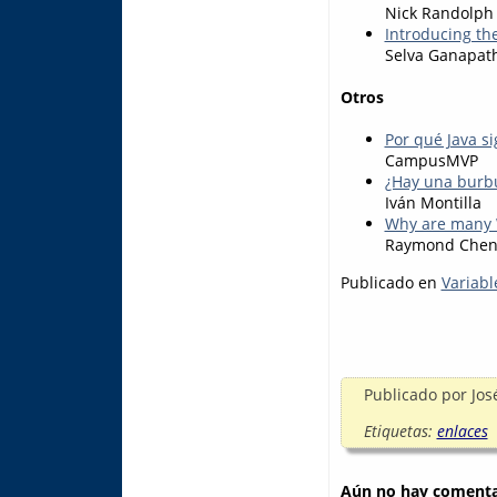
Nick Randolph
Introducing t
Selva Ganapat
Otros
Por qué Java s
CampusMVP
¿Hay una burbu
Iván Montilla
Why are many W
Raymond Che
Publicado en
Variabl
Publicado por
Jos
Etiquetas:
enlaces
Aún no hay comentar