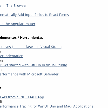
s In The Browser
matically Add Input Fields to React Forms
in the Angular Router
plementos / Herramientas
chivos Json en clases en Visual Studio
n
er indentation
en
: Get started with GitHub in Visual Studio
n
Performance with Microsoft Defender
n
ed API from a .NET MAUI App
li
Performance Tracing for WinUI, Uno and Maui Applications