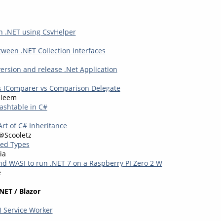
in .NET using CsvHelper
tween .NET Collection Interfaces
version and release .Net Application
s IComparer vs Comparison Delegate
leem
Hashtable in C#
Art of C# Inheritance
@Scooletz
ped Types
ia
 WASI to run .NET 7 on a Raspberry PI Zero 2 W
é
NET / Blazor
 Service Worker