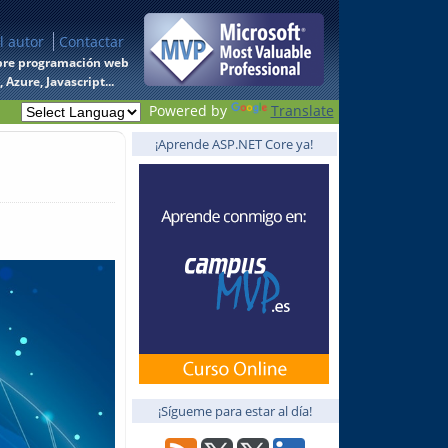
l autor
Contactar
 sobre programación web
Azure, Javascript...
Powered by
Translate
¡Aprende ASP.NET Core ya!
¡Sígueme para estar al día!