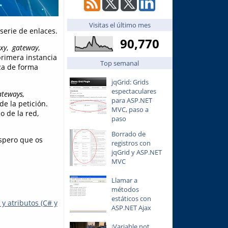
Visitas el último mes
serie de enlaces.
90,770
xy
,
gateway
,
primera instancia
Top semanal
iza de forma
jqGrid: Grids
espectaculares
ateways,
para ASP.NET
e la petición.
MVC, paso a
o de la red,
paso
Borrado de
espero que os
registros con
jqGrid y ASP.NET
MVC
Llamar a
métodos
estáticos con
 atributos (C# y
ASP.NET Ajax
¡Variable not