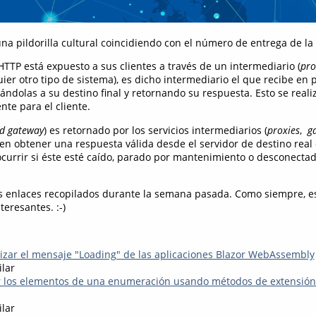
na pildorilla cultural coincidiendo con el número de entrega de la 
TTP está expuesto a sus clientes a través de un intermediario (
pro
ier otro tipo de sistema), es dicho intermediario el que recibe en 
iándolas a su destino final y retornando su respuesta. Esto se real
te para el cliente.
d gateway
) es retornado por los servicios intermediarios (
proxies
,
g
 obtener una respuesta válida desde el servidor de destino real d
ocurrir si éste esté caído, parado por mantenimiento o desconectad
los enlaces recopilados durante la semana pasada. Como siempre, 
teresantes. :-)
.
zar el mensaje "Loading" de las aplicaciones Blazor WebAssembly
ilar
 los elementos de una enumeración usando métodos de extensión y
ilar