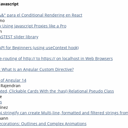
Javascript
&&" para el Conditional Rendering en React
eno
y Using Javascript Proxies like a Pro
n
ASTEST slider library
API for Beginners (using useContext hook)
e-routing of http:// to https:// on localhost in Web Browsers
: What Is an Angular Custom Directive?
 of Angular 14
 Rajendran
ed, Clickable Cards With the :has() Relational Pseudo Class
e
s
ínez
stringify can create Multi-line, formatted and filtered strings fr
mann
corations: Outlines and Complex Animations