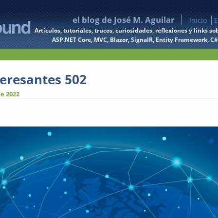
el blog de José M. Aguilar
Inicio
E
Artículos, tutoriales, trucos, curiosidades, reflexiones y links
ASP.NET Core, MVC, Blazor, SignalR, Entity Framework, C#, 
teresantes 502
de 2022