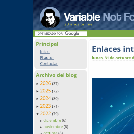
20 años online
Principal
Enlaces in
Inicio
El autor
lunes, 31 de octubre 
Contactar
Archivo del blog
2026
(37)
►
2025
(72)
►
2024
(80)
►
2023
(71)
►
2022
(79)
▼
diciembre
(6)
►
noviembre
(8)
►
octubre
(8)
▼