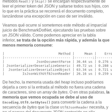
métodos
y
se encargan respectivamente de
Read()
Skip()
leer el primer token del JSON y saltarse todos sus hijos, con
lo que en la práctica se recorrerá el documento completo,
lanzándose una excepción en caso de ser inválido.
Veamos qué ocurre si sometemos este método al imparcial
juicio de BenchmarkDotNet, ejecutando las pruebas sobre
un JSON válido. Como podemos apreciar en la tabla
inferior,
se trata de la opción más rápida, y además la que
menos memoria consume
:
|                           Method |     Mean |    Erro
|--------------------------------- |---------:|--------
|                JsonDocumentParse | 36.44 us | 0.276 u
| JsonSerializerDeserializeGeneric | 49.72 us | 0.288 u
|  JsonSerializerDeserializeObject | 63.34 us | 0.721 u
De hecho, la memoria usada del
heap
incluso podríamos
dejarla a cero si la entrada al método no fuera una cadena
de caracteres, sino un
array
de
bytes
. O en otras palabras,
la
memoria que vemos ocupada se debe al uso de
para convertir la cadena a la
Encoding.Utf8.GetBytes()
secuencia de
bytes
que la clase
necesita, y
Utf8JsonReader