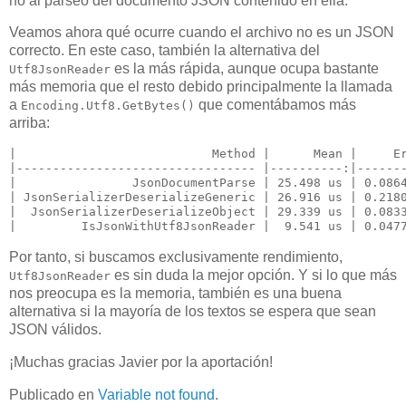
no al parseo del documento JSON contenido en ella.
Veamos ahora qué ocurre cuando el archivo no es un JSON
correcto. En este caso, también la alternativa del
es la más rápida, aunque ocupa bastante
Utf8JsonReader
más memoria que el resto debido principalmente la llamada
a
que comentábamos más
Encoding.Utf8.GetBytes()
arriba:
|                           Method |      Mean |     Er
|--------------------------------- |----------:|-------
|                JsonDocumentParse | 25.498 us | 0.0864
| JsonSerializerDeserializeGeneric | 26.916 us | 0.2180
|  JsonSerializerDeserializeObject | 29.339 us | 0.0833
Por tanto, si buscamos exclusivamente rendimiento,
es sin duda la mejor opción. Y si lo que más
Utf8JsonReader
nos preocupa es la memoria, también es una buena
alternativa si la mayoría de los textos se espera que sean
JSON válidos.
¡Muchas gracias Javier por la aportación!
Publicado en
Variable not found
.