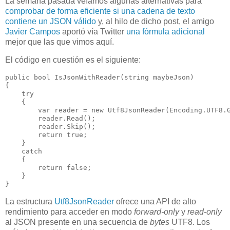
La semana pasada veíamos algunas alternativas para
comprobar de forma eficiente si una cadena de texto
contiene un JSON válido
y, al hilo de dicho post, el amigo
Javier Campos
aportó vía Twitter
una fórmula adicional
mejor que las que vimos aquí.
El código en cuestión es el siguiente:
public bool IsJsonWithReader(string maybeJson)

{

    try

    {

        var reader = new Utf8JsonReader(Encoding.UTF8.G
        reader.Read();

        reader.Skip();

        return true;

    }

    catch

    {

        return false;

    }

La estructura
Utf8JsonReader
ofrece una API de alto
rendimiento para acceder en modo
forward-only
y
read-only
al JSON presente en una secuencia de
bytes
UTF8. Los