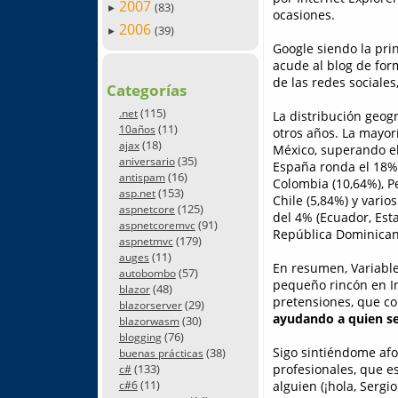
2007
(83)
►
ocasiones.
2006
(39)
►
Google siendo la prin
acude al blog de form
de las redes sociales
Categorías
(115)
.net
La distribución geog
(11)
10años
otros años. La mayor
(18)
ajax
México, superando el 
(35)
aniversario
España ronda el 18%,
(16)
antispam
Colombia (10,64%), Pe
(153)
asp.net
Chile (5,84%) y vari
(125)
aspnetcore
del 4% (Ecuador, Est
(91)
aspnetcoremvc
República Dominicana,
(179)
aspnetmvc
(11)
auges
En resumen, Variable
(57)
autobombo
pequeño rincón en In
(48)
blazor
pretensiones, que c
(29)
blazorserver
ayudando a quien se
(30)
blazorwasm
(76)
blogging
Sigo sintiéndome afo
(38)
buenas prácticas
profesionales, que e
(133)
c#
(11)
alguien (¡hola, Serg
c#6