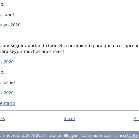
o...
, Juan!
mayo, 2020
 por seguir aportando todo el conocimiento para que otros apren
para seguir muchos años más!!
o, 2020
o...
 Josué!
o, 2020
entario
tes
Inicio
Ar
ble not found, 2006-2026 :: Usando Blogger :: Contenidos bajo licencia
CC BY-