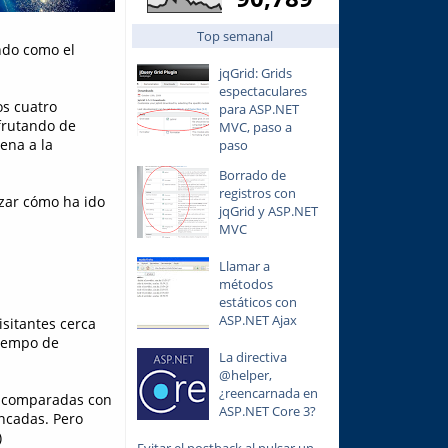
Top semanal
ndo como el
jqGrid: Grids
espectaculares
s cuatro
para ASP.NET
sfrutando de
MVC, paso a
ena a la
paso
Borrado de
registros con
izar cómo ha ido
jqGrid y ASP.NET
MVC
Llamar a
métodos
estáticos con
ASP.NET Ajax
sitantes cerca
tiempo de
La directiva
@helper,
¿reencarnada en
og comparadas con
ASP.NET Core 3?
ncadas. Pero
)