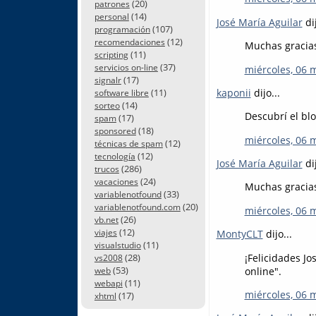
(20)
patrones
(14)
personal
José María Aguilar
dij
(107)
programación
(12)
recomendaciones
Muchas gracias
(11)
scripting
(37)
servicios on-line
miércoles, 06 
(17)
signalr
(11)
kaponii
dijo...
software libre
(14)
sorteo
Descubrí el blo
(17)
spam
(18)
sponsored
miércoles, 06 
(12)
técnicas de spam
(12)
tecnología
José María Aguilar
dij
(286)
trucos
(24)
vacaciones
Muchas gracias
(33)
variablenotfound
(20)
variablenotfound.com
miércoles, 06 
(26)
vb.net
(12)
viajes
MontyCLT
dijo...
(11)
visualstudio
¡Felicidades Jo
(28)
vs2008
(53)
online".
web
(11)
webapi
miércoles, 06 
(17)
xhtml