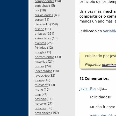
(14)
principio de los tiem
componentes
(15)
consultas
(18)
css
Una vez más,
muchas 
(43)
curiosidades
compartirlos o come
(11)
curso
menos un año más, a
(258)
desarrollo
(11)
diseño
Publicado en
Variabl
(621)
enlaces
(13)
estándares
(25)
eventos
(12)
frikadas
(11)
google
Publicado por
Jos
(33)
herramientas
(21)
historias
Etiquetas:
aniversa
(24)
humor
(14)
inocentadas
(32)
javascript
12 Comentarios:
(18)
jquery
(13)
microsoft
Javier Ros
dijo...
(15)
mono
(21)
mvp
Felicidades!!
(11)
navidad
(27)
netcore
Mucha fuerza!
(38)
noticias
(157)
novedades
miércoles, 06 