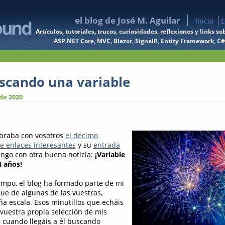
el blog de José M. Aguilar
Inicio
E
Artículos, tutoriales, trucos, curiosidades, reflexiones y links
ASP.NET Core, MVC, Blazor, SignalR, Entity Framework, C#, 
scando una variable
de 2020
ebraba con vosotros
el décimo
ie enlaces interesantes
y su
entrada
vengo con otra buena noticia:
¡Variable
 años!
empo, el blog ha formado parte de mi
que de algunas de las vuestras,
 escala. Esos minutillos que echáis
 vuestra propia selección de mis
, cuando llegáis a él buscando