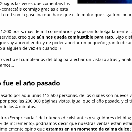
Google, las veces que comentáis los
 contactáis conmigo gracias a esta
a red son la gasolina que hace que este motor que siga funciona
 1.200 posts, más de mil comentarios y superando holgadamente lo
servidas, creo que
aún nos queda combustible para rato
. Sigo di
que voy aprendiendo, y de poder aportar un pequeño granito de ar
a alguien de vez en cuando :)
ovecho el cumpleaños del blog para echar un vistazo atrás y anal
vamos...
o fue el año pasado
asado por aquí unas 113.500 personas, de los cuales son nuevos vi
or poco las 200.000 páginas vistas, igual que el año pasado, y el 
ndo los 4 minutos.
ctura "empresarial" del número de visitantes y seguidores del bl
3% de incremento), podríamos decir que nuestras ventas están esta
 simplemente opino que
estamos en un momento de calma dulce
;