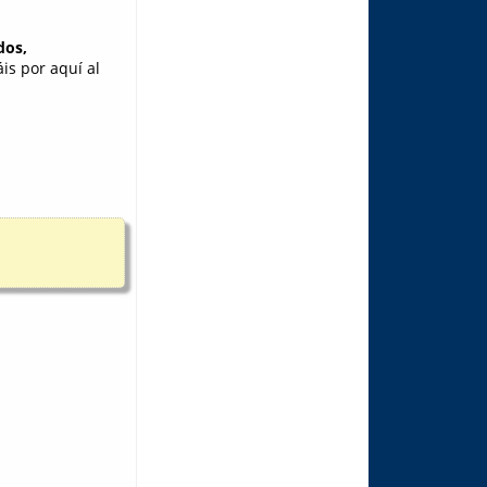
dos,
áis por aquí al