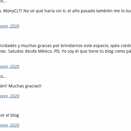
o...
, MonyCLT! No sé qué haría sin ti, el año pasado también me lo tu
mayo, 2020
icidades y muchas gracias por brindarnos este espacio, ojala conti
s. Saludos desde México. PD. Yo soy el que tiene tu blog como pág
mayo, 2020
o...
ión!! Muchas gracias!!
mayo, 2020
por el blog
mayo, 2020