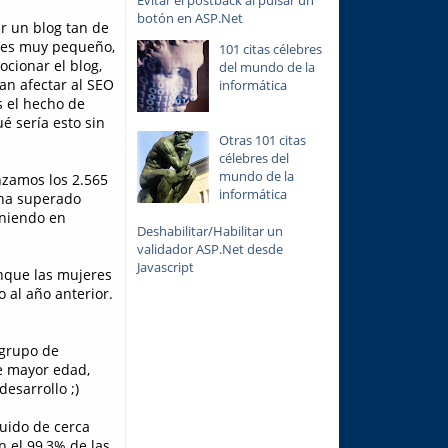
Evitar el postback al pulsar un
botón en ASP.Net
er un blog tan de
o es muy pequeño,
101 citas célebres
cionar el blog,
del mundo de la
an afectar al SEO
informática
s el hecho de
é sería esto sin
Otras 101 citas
célebres del
mundo de la
nzamos los 2.565
informática
a superado
niendo en
Deshabilitar/Habilitar un
validador ASP.Net desde
Javascript
unque las mujeres
 al año anterior.
 grupo de
e mayor edad,
esarrollo ;)
guido de cerca
n el 99,3% de las