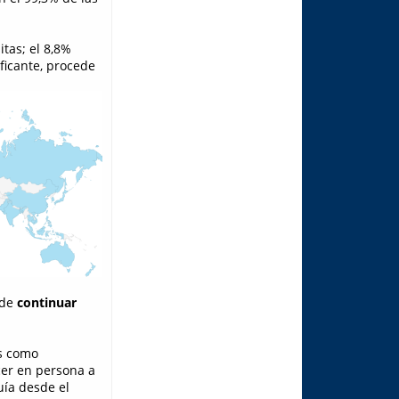
itas; el 8,8%
ificante, procede
 de
continuar
es como
cer en persona a
uía desde el