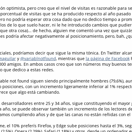
ión optimista, pero creo que el nivel de visitas es razonable para s
 porcentual de visitas que se ha producido respecto al año pasad
 pero no podría esperar otra cosa dado que no dedico tiempo a promo
ulos de lo que suelo hacer, ni le he introducido cambios que pudier
 que otra cosa)... de hecho, alguien me comentó una vez que quizá
es podría afectar negativamente al posicionamiento, pero, bah, ¿qu
ciales, podríamos decir que sigue la misma tónica. En Twitter alca
aguilar
y
@variablnotfound
, mientras que
la página de Facebook
h
.000 amigos. En ambos casos creo que son números muy buenos te
o que dedico a estas redes.
riable not found siguen siendo principalmente hombres (79,6%), a
posiciones, con un incremento ligeramente inferior al 1% respecto
rece que algo está cambiando.
 desarrolladores entre 25 y 34 años, sigue constituyendo el mayor
a año, se puede observar también un incremento de los lectores d
amos cumpliendo años y de que las canas no están reñidas con el d
me, el 10% preferís Firefox, y Edge sube posiciones hasta el 3%, se
 (2,5%), Opera (2,29%), Safari (1,18%) y otros, desde un ordenador e