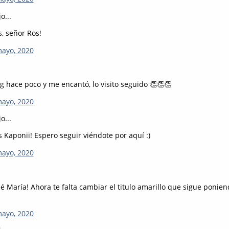
o...
, señor Ros!
mayo, 2020
g hace poco y me encantó, lo visito seguido 👏👏👏
mayo, 2020
o...
 Kaponii! Espero seguir viéndote por aquí :)
mayo, 2020
sé María! Ahora te falta cambiar el titulo amarillo que sigue ponie
mayo, 2020