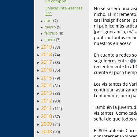
un compon...
Enlaces interesantes
No sé si será una vis
402
nicho. El incremento
casi insignificante,
abril
(7)
►
ni publico más artíc
marzo
(9)
►
(por ignorancia, más
febrero
(8)
►
publicar tantos enlac
enero
(7)
►
nuestros enlaces?
2019
(88)
►
2018
(74)
En cuanto a redes so
►
seguidores entre
@jm
2017
(83)
►
recientemente los 1
2016
(86)
►
cuenta el poco tiemp
2015
(79)
►
Los visitantes de Va
2014
(81)
►
continúan avanzando 
2013
(88)
►
Lentamente, pero pa
2012
(90)
►
También la juventud,
2011
(111)
►
visitantes. Como cad
2010
(87)
►
señal de que todos v
2009
(74)
►
El 80% utilizáis Chro
2008
(90)
►
por Internet Explorer