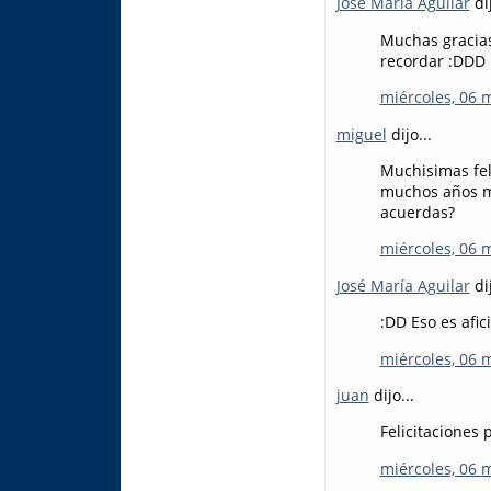
José María Aguilar
dij
Muchas gracias
recordar :DDD
miércoles, 06 
miguel
dijo...
Muchisimas fel
muchos años má
acuerdas?
miércoles, 06 
José María Aguilar
dij
:DD Eso es afic
miércoles, 06 
juan
dijo...
Felicitaciones 
miércoles, 06 