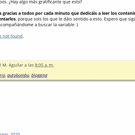
pos. ¿Hay algo más gratificante que esto?
gracias a todos por cada minuto que dedicáis a leer los conteni
ntarlos
, porque sois los que le dáis sentido a esto. Espero que sig
compañándome a buscar la variable :)
e not found
.
é M. Aguilar
a las
8:05 a. m.
rio
,
autobombo
,
blogging
mayo, 2020