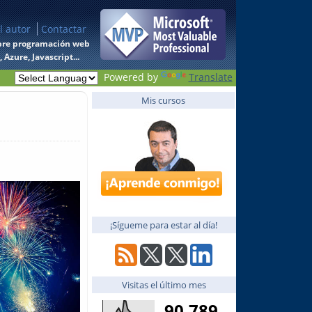
l autor
Contactar
 sobre programación web
Azure, Javascript...
Powered by
Translate
Mis cursos
¡Sígueme para estar al día!
Visitas el último mes
90,789