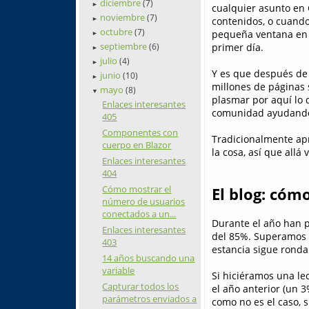
diciembre
(7)
►
cualquier asunto en 
noviembre
(7)
contenidos, o cuando
►
octubre
(7)
pequeña ventana en l
►
septiembre
primer día.
(6)
►
julio
(4)
►
Y es que después de
junio
(10)
►
millones de páginas 
mayo
(8)
▼
plasmar por aquí lo 
Enlaces interesantes
comunidad ayudando 
405
Componentes con
Tradicionalmente apr
cuerpo en Blazor
la cosa, así que allá 
Enlaces interesantes
404
Cómo mostrar el
El blog: cóm
número de usuarios
conectados a un...
Durante el año han p
Enlaces interesantes
del 85%. Superamos p
403
estancia sigue ronda
14 años buscando una
variable
Si hiciéramos una le
Capturar todos los
el año anterior (un 
parámetros enviados a
como no es el caso,