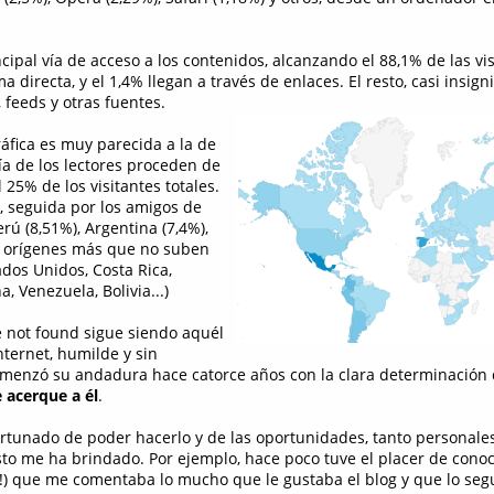
cipal vía de acceso a los contenidos, alcanzando el 88,1% de las vis
a directa, y el 1,4% llegan a través de enlaces. El resto, casi insign
, feeds y otras fuentes.
ráfica es muy parecida a la de
ía de los lectores proceden de
25% de los visitantes totales.
 seguida por los amigos de
rú (8,51%), Argentina (7,4%),
os orígenes más que no suben
ados Unidos, Costa Rica,
 Venezuela, Bolivia...)
 not found sigue siendo aquél
ternet, humilde y sin
omenzó su andadura hace catorce años con la clara determinación
 acerque a él
.
rtunado de poder hacerlo y de las oportunidades, tanto personal
sto me ha brindado. Por ejemplo, hace poco tuve el placer de cono
io!) que me comentaba lo mucho que le gustaba el blog y que lo seg