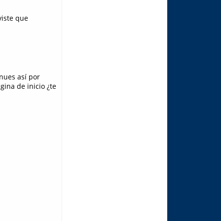
viste que
nues así por
ina de inicio ¿te