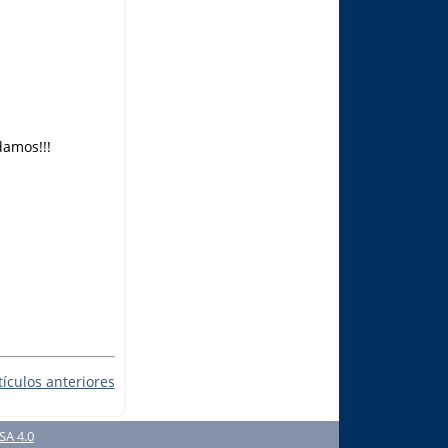
damos!!!
tículos anteriores
SA 4.0