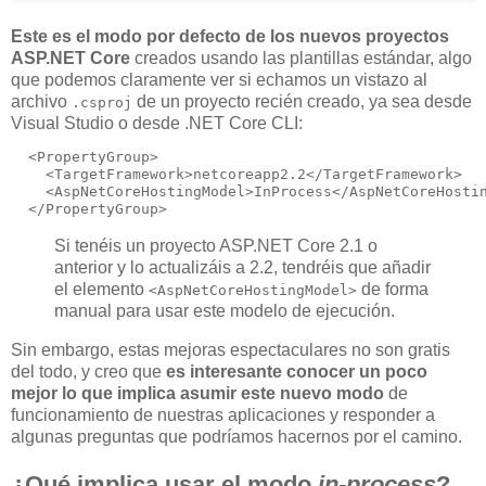
Este es el modo por defecto de los nuevos proyectos
ASP.NET Core
creados usando las plantillas estándar, algo
que podemos claramente ver si echamos un vistazo al
archivo
de un proyecto recién creado, ya sea desde
.csproj
Visual Studio o desde .NET Core CLI:
  <PropertyGroup>

    <TargetFramework>netcoreapp2.2</TargetFramework>

    <AspNetCoreHostingModel>InProcess</AspNetCoreHostin
Si tenéis un proyecto ASP.NET Core 2.1 o
anterior y lo actualizáis a 2.2, tendréis que añadir
el elemento
de forma
<AspNetCoreHostingModel>
manual para usar este modelo de ejecución.
Sin embargo, estas mejoras espectaculares no son gratis
del todo, y creo que
es interesante conocer un poco
mejor lo que implica asumir este nuevo modo
de
funcionamiento de nuestras aplicaciones y responder a
algunas preguntas que podríamos hacernos por el camino.
¿Qué implica usar el modo
in-process
?