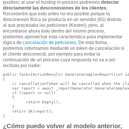
positivo: al usar el
hosting in-process
podremos
detectar
directamente las desconexiones de los clientes
.
Recordaréis que esto antes no era posible porque la
desconexión física se producía en un servidor (IIS) distinto
al que procesaba las peticiones (Kestrel), pero, al
encontrarse ahora todo dentro del mismo proceso,
podremos aprovechar esta característica para implementar
lógica de
cancelación de peticiones
. De esta forma,
podremos informarnos mediante un
token
de cancelación si
el cliente desconectó, por ejemplo para evitar la
continuación de un proceso cuya respuesta no va a ser
recibida por nadie:
public Task<IActionResult> GenerateComplexReport(int id
{

    // cancellationToken will be cancelled when the cli
    var report = await _reportGenerator.GenerateComplex
    if (report == null)

    {

          return Empty();

    }

    return Ok(report);

¿Cómo puedo volver al modelo anterior,