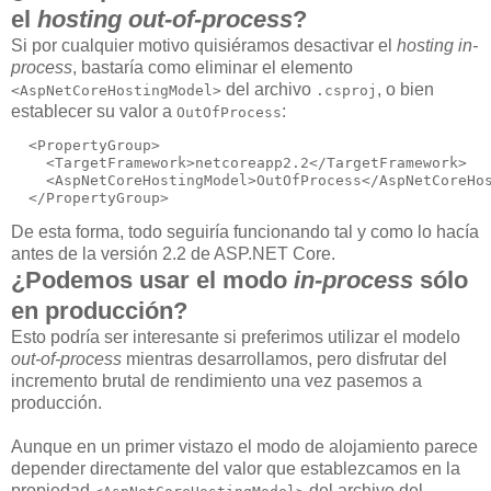
el
hosting out-of-process
?
Si por cualquier motivo quisiéramos desactivar el
hosting in-
process
, bastaría como eliminar el elemento
del archivo
, o bien
<AspNetCoreHostingModel>
.csproj
establecer su valor a
:
OutOfProcess
  <PropertyGroup>

    <TargetFramework>netcoreapp2.2</TargetFramework>

    <AspNetCoreHostingModel>OutOfProcess</AspNetCoreHos
De esta forma, todo seguiría funcionando tal y como lo hacía
antes de la versión 2.2 de ASP.NET Core.
¿Podemos usar el modo
in-process
sólo
en producción?
Esto podría ser interesante si preferimos utilizar el modelo
out-of-process
mientras desarrollamos, pero disfrutar del
incremento brutal de rendimiento una vez pasemos a
producción.
Aunque en un primer vistazo el modo de alojamiento parece
depender directamente del valor que establezcamos en la
propiedad
del archivo del