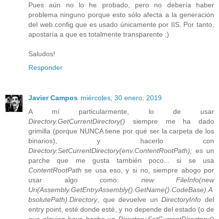
Pues aún no lo he probado, pero no debería haber
problema ninguno porque esto sólo afecta a la generación
del web.config que es usado únicamente por IIS. Por tanto,
apostaría a que es totalmente transparente ;)
Saludos!
Responder
Javier Campos
miércoles, 30 enero, 2019
A mí particularmente, lo de usar
Directory.GetCurrentDirectory()
siempre me ha dado
grimilla (porque NUNCA tiene por qué ser la carpeta de los
binarios), y hacerlo con
Directory.SetCurrentDirectory(env.ContentRootPath);
es un
parche que me gusta también poco... si se usa
ContentRootPath
se usa eso, y si no, siempre abogo por
usar algo como:
new FileInfo(new
Uri(Assembly.GetEntryAssembly().GetName().CodeBase).A
bsolutePath).Directory
, que devuelve un
DirectoryInfo
del
entry point, esté donde esté, y no depende del estado (o de
que alguien haya hecho un
Directory.SetCurrentDirectory()