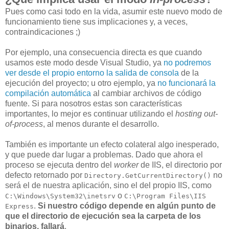
Pues como casi todo en la vida, asumir este nuevo modo de
funcionamiento tiene sus implicaciones y, a veces,
contraindicaciones ;)
Por ejemplo, una consecuencia directa es que cuando
usamos este modo desde Visual Studio, ya
no podremos
ver desde el propio entorno la salida de consola
de la
ejecución del proyecto; u otro ejemplo, ya
no funcionará la
compilación automática
al cambiar archivos de código
fuente. Si para nosotros estas son características
importantes, lo mejor es continuar utilizando el
hosting out-
of-process
, al menos durante el desarrollo.
También es importante un efecto colateral algo inesperado,
y que puede dar lugar a problemas. Dado que ahora el
proceso se ejecuta dentro del
worker
de IIS, el directorio por
defecto retornado por
no
Directory.GetCurrentDirectory()
será el de nuestra aplicación, sino el del propio IIS, como
o
C:\Windows\System32\inetsrv
C:\Program Files\IIS
.
Si nuestro código depende en algún punto de
Express
que el directorio de ejecución sea la carpeta de los
binarios, fallará
.