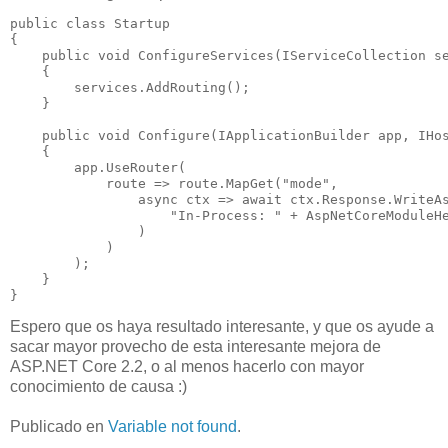
public class Startup

{

    public void ConfigureServices(IServiceCollection se
    {

        services.AddRouting();

    }

    public void Configure(IApplicationBuilder app, IHos
    {

        app.UseRouter(

            route => route.MapGet("mode",

                async ctx => await ctx.Response.WriteAs
                    "In-Process: " + AspNetCoreModuleHe
                )

            )

        );

    }

Espero que os haya resultado interesante, y que os ayude a
sacar mayor provecho de esta interesante mejora de
ASP.NET Core 2.2, o al menos hacerlo con mayor
conocimiento de causa :)
Publicado en
Variable not found
.