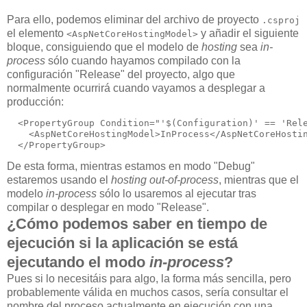
Para ello, podemos eliminar del archivo de proyecto
.csproj
el elemento
y añadir el siguiente
<AspNetCoreHostingModel>
bloque, consiguiendo que el modelo de
hosting
sea
in-
process
sólo cuando hayamos compilado con la
configuración "Release" del proyecto, algo que
normalmente ocurrirá cuando vayamos a desplegar a
producción:
  <PropertyGroup Condition="'$(Configuration)' == 'Rele
    <AspNetCoreHostingModel>InProcess</AspNetCoreHostin
De esta forma, mientras estamos en modo "Debug"
estaremos usando el
hosting out-of-process
, mientras que el
modelo
in-process
sólo lo usaremos al ejecutar tras
compilar o desplegar en modo "Release".
¿Cómo podemos saber en tiempo de
ejecución si la aplicación se está
ejecutando el modo
in-process
?
Pues si lo necesitáis para algo, la forma más sencilla, pero
probablemente válida en muchos casos, sería consultar el
nombre del proceso actualmente en ejecución con una