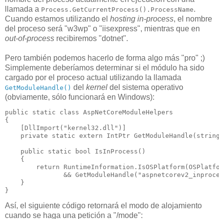
llamada a
.
Process.GetCurrentProcess().ProcessName
Cuando estamos utilizando el
hosting in-process
, el nombre
del proceso será "w3wp" o "iisexpress", mientras que en
out-of-process
recibiremos "dotnet".
Pero también podemos hacerlo de forma algo más "pro" ;)
Simplemente deberíamos determinar si el módulo ha sido
cargado por el proceso actual utilizando la llamada
del
kernel
del sistema operativo
GetModuleHandle()
(obviamente, sólo funcionará en Windows):
public static class AspNetCoreModuleHelpers

{

    [DllImport("kernel32.dll")]

    private static extern IntPtr GetModuleHandle(string
    public static bool IsInProcess()

    {

        return RuntimeInformation.IsOSPlatform(OSPlatfo
               && GetModuleHandle("aspnetcorev2_inproce
    }

Así, el siguiente código retornará el modo de alojamiento
cuando se haga una petición a "/mode":