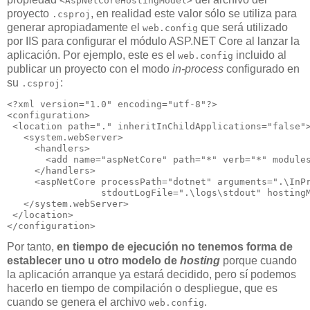
<AspNetCoreHostingModel>
proyecto
, en realidad este valor sólo se utiliza para
.csproj
generar apropiadamente el
que será utilizado
web.config
por IIS para configurar el módulo ASP.NET Core al lanzar la
aplicación. Por ejemplo, este es el
incluido al
web.config
publicar un proyecto con el modo
in-process
configurado en
su
:
.csproj
<?xml version="1.0" encoding="utf-8"?>

<configuration>

 <location path="." inheritInChildApplications="false">
   <system.webServer>

     <handlers>

       <add name="aspNetCore" path="*" verb="*" modules
     </handlers>

     <aspNetCore processPath="dotnet" arguments=".\InPr
                 stdoutLogFile=".\logs\stdout" hostingM
   </system.webServer>

 </location>

Por tanto,
en tiempo de ejecución no tenemos forma de
establecer uno u otro modelo de
hosting
porque cuando
la aplicación arranque ya estará decidido, pero sí podemos
hacerlo en tiempo de compilación o despliegue, que es
cuando se genera el archivo
.
web.config