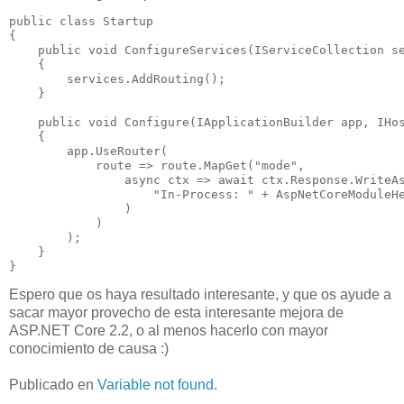
public class Startup

{

    public void ConfigureServices(IServiceCollection se
    {

        services.AddRouting();

    }

    public void Configure(IApplicationBuilder app, IHos
    {

        app.UseRouter(

            route => route.MapGet("mode",

                async ctx => await ctx.Response.WriteAs
                    "In-Process: " + AspNetCoreModuleHe
                )

            )

        );

    }

Espero que os haya resultado interesante, y que os ayude a
sacar mayor provecho de esta interesante mejora de
ASP.NET Core 2.2, o al menos hacerlo con mayor
conocimiento de causa :)
Publicado en
Variable not found
.