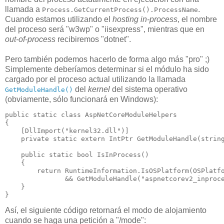
llamada a
.
Process.GetCurrentProcess().ProcessName
Cuando estamos utilizando el
hosting in-process
, el nombre
del proceso será "w3wp" o "iisexpress", mientras que en
out-of-process
recibiremos "dotnet".
Pero también podemos hacerlo de forma algo más "pro" ;)
Simplemente deberíamos determinar si el módulo ha sido
cargado por el proceso actual utilizando la llamada
del
kernel
del sistema operativo
GetModuleHandle()
(obviamente, sólo funcionará en Windows):
public static class AspNetCoreModuleHelpers

{

    [DllImport("kernel32.dll")]

    private static extern IntPtr GetModuleHandle(string
    public static bool IsInProcess()

    {

        return RuntimeInformation.IsOSPlatform(OSPlatfo
               && GetModuleHandle("aspnetcorev2_inproce
    }

Así, el siguiente código retornará el modo de alojamiento
cuando se haga una petición a "/mode":