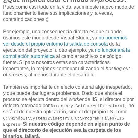
Pues como casi todo en la vida, asumir este nuevo modo de
funcionamiento tiene sus implicaciones y, a veces,
contraindicaciones ;)
Por ejemplo, una consecuencia directa es que cuando
usamos este modo desde Visual Studio, ya
no podremos
ver desde el propio entorno la salida de consola
de la
ejecución del proyecto; u otro ejemplo, ya
no funcionará la
compilación automática
al cambiar archivos de código
fuente. Si para nosotros estas son características
importantes, lo mejor es continuar utilizando el
hosting out-
of-process
, al menos durante el desarrollo.
También es importante un efecto colateral algo inesperado,
y que puede dar lugar a problemas. Dado que ahora el
proceso se ejecuta dentro del
worker
de IIS, el directorio por
defecto retornado por
no
Directory.GetCurrentDirectory()
será el de nuestra aplicación, sino el del propio IIS, como
o
C:\Windows\System32\inetsrv
C:\Program Files\IIS
.
Si nuestro código depende en algún punto de
Express
que el directorio de ejecución sea la carpeta de los
binarios, fallará
.