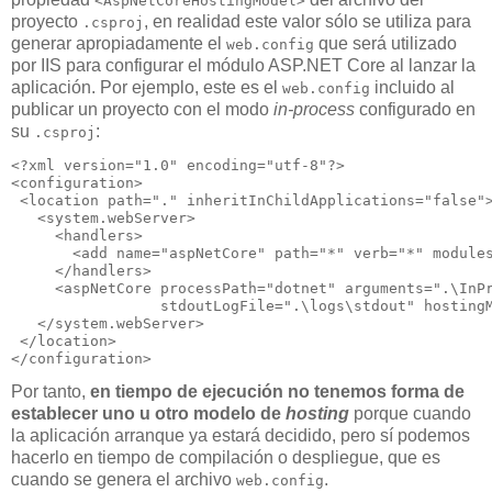
<AspNetCoreHostingModel>
proyecto
, en realidad este valor sólo se utiliza para
.csproj
generar apropiadamente el
que será utilizado
web.config
por IIS para configurar el módulo ASP.NET Core al lanzar la
aplicación. Por ejemplo, este es el
incluido al
web.config
publicar un proyecto con el modo
in-process
configurado en
su
:
.csproj
<?xml version="1.0" encoding="utf-8"?>

<configuration>

 <location path="." inheritInChildApplications="false">
   <system.webServer>

     <handlers>

       <add name="aspNetCore" path="*" verb="*" modules
     </handlers>

     <aspNetCore processPath="dotnet" arguments=".\InPr
                 stdoutLogFile=".\logs\stdout" hostingM
   </system.webServer>

 </location>

Por tanto,
en tiempo de ejecución no tenemos forma de
establecer uno u otro modelo de
hosting
porque cuando
la aplicación arranque ya estará decidido, pero sí podemos
hacerlo en tiempo de compilación o despliegue, que es
cuando se genera el archivo
.
web.config