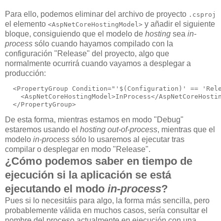
Para ello, podemos eliminar del archivo de proyecto
.csproj
el elemento
y añadir el siguiente
<AspNetCoreHostingModel>
bloque, consiguiendo que el modelo de
hosting
sea
in-
process
sólo cuando hayamos compilado con la
configuración "Release" del proyecto, algo que
normalmente ocurrirá cuando vayamos a desplegar a
producción:
  <PropertyGroup Condition="'$(Configuration)' == 'Rele
    <AspNetCoreHostingModel>InProcess</AspNetCoreHostin
De esta forma, mientras estamos en modo "Debug"
estaremos usando el
hosting out-of-process
, mientras que el
modelo
in-process
sólo lo usaremos al ejecutar tras
compilar o desplegar en modo "Release".
¿Cómo podemos saber en tiempo de
ejecución si la aplicación se está
ejecutando el modo
in-process
?
Pues si lo necesitáis para algo, la forma más sencilla, pero
probablemente válida en muchos casos, sería consultar el
nombre del proceso actualmente en ejecución con una