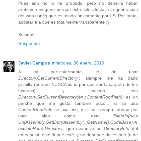
Pues aún no lo he probado, pero no debería haber
problema ninguno porque esto sólo afecta a la generación
del web.config que es usado únicamente por IIS. Por tanto,
apostaría a que es totalmente transparente ;)
Saludos!
Responder
Javier Campos
miércoles, 30 enero, 2019
A mí particularmente, lo de usar
Directory.GetCurrentDirectory()
siempre me ha dado
grimilla (porque NUNCA tiene por qué ser la carpeta de los
binarios), y hacerlo con
Directory.SetCurrentDirectory(env.ContentRootPath);
es un
parche que me gusta también poco... si se usa
ContentRootPath
se usa eso, y si no, siempre abogo por
usar algo como:
new FileInfo(new
Uri(Assembly.GetEntryAssembly().GetName().CodeBase).A
bsolutePath).Directory
, que devuelve un
DirectoryInfo
del
entry point, esté donde esté, y no depende del estado (o de
que alguien haya hecho un
Directory.SetCurrentDirectory()