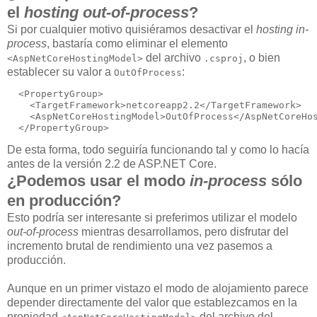
el
hosting out-of-process
?
Si por cualquier motivo quisiéramos desactivar el
hosting in-
process
, bastaría como eliminar el elemento
del archivo
, o bien
<AspNetCoreHostingModel>
.csproj
establecer su valor a
:
OutOfProcess
  <PropertyGroup>

    <TargetFramework>netcoreapp2.2</TargetFramework>

    <AspNetCoreHostingModel>OutOfProcess</AspNetCoreHos
De esta forma, todo seguiría funcionando tal y como lo hacía
antes de la versión 2.2 de ASP.NET Core.
¿Podemos usar el modo
in-process
sólo
en producción?
Esto podría ser interesante si preferimos utilizar el modelo
out-of-process
mientras desarrollamos, pero disfrutar del
incremento brutal de rendimiento una vez pasemos a
producción.
Aunque en un primer vistazo el modo de alojamiento parece
depender directamente del valor que establezcamos en la
propiedad
del archivo del