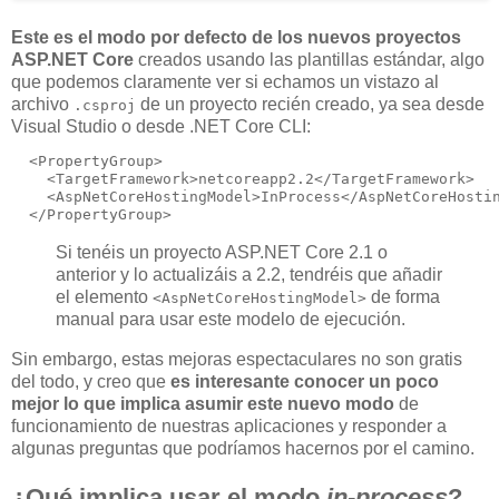
Este es el modo por defecto de los nuevos proyectos
ASP.NET Core
creados usando las plantillas estándar, algo
que podemos claramente ver si echamos un vistazo al
archivo
de un proyecto recién creado, ya sea desde
.csproj
Visual Studio o desde .NET Core CLI:
  <PropertyGroup>

    <TargetFramework>netcoreapp2.2</TargetFramework>

    <AspNetCoreHostingModel>InProcess</AspNetCoreHostin
Si tenéis un proyecto ASP.NET Core 2.1 o
anterior y lo actualizáis a 2.2, tendréis que añadir
el elemento
de forma
<AspNetCoreHostingModel>
manual para usar este modelo de ejecución.
Sin embargo, estas mejoras espectaculares no son gratis
del todo, y creo que
es interesante conocer un poco
mejor lo que implica asumir este nuevo modo
de
funcionamiento de nuestras aplicaciones y responder a
algunas preguntas que podríamos hacernos por el camino.
¿Qué implica usar el modo
in-process
?