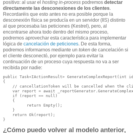
positivo: al usar el
hosting in-process
podremos
detectar
directamente las desconexiones de los clientes
.
Recordaréis que esto antes no era posible porque la
desconexión física se producía en un servidor (IIS) distinto
al que procesaba las peticiones (Kestrel), pero, al
encontrarse ahora todo dentro del mismo proceso,
podremos aprovechar esta característica para implementar
lógica de
cancelación de peticiones
. De esta forma,
podremos informarnos mediante un
token
de cancelación si
el cliente desconectó, por ejemplo para evitar la
continuación de un proceso cuya respuesta no va a ser
recibida por nadie:
public Task<IActionResult> GenerateComplexReport(int id
{

    // cancellationToken will be cancelled when the cli
    var report = await _reportGenerator.GenerateComplex
    if (report == null)

    {

          return Empty();

    }

    return Ok(report);

¿Cómo puedo volver al modelo anterior,