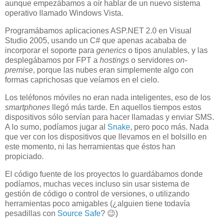
aunque empezábamos a oír hablar de un nuevo sistema
operativo llamado Windows Vista.
Programábamos aplicaciones ASP.NET 2.0 en Visual
Studio 2005, usando un C# que apenas acababa de
incorporar el soporte para
generics
o tipos anulables, y las
desplegábamos por FPT a
hostings
o servidores
on-
premise
, porque las nubes eran simplemente algo con
formas caprichosas que veíamos en el cielo.
Los teléfonos móviles no eran nada inteligentes, eso de los
smartphones
llegó más tarde. En aquellos tiempos estos
dispositivos sólo servían para hacer llamadas y enviar SMS.
A lo sumo, podíamos jugar al
Snake
, pero poco más. Nada
que ver con los dispositivos que llevamos en el bolsillo en
este momento, ni las herramientas que éstos han
propiciado.
El código fuente de los proyectos lo guardábamos donde
podíamos, muchas veces incluso sin usar sistema de
gestión de código o control de versiones, o utilizando
herramientas poco amigables (¿alguien tiene todavía
pesadillas con
Source Safe
? 😉)