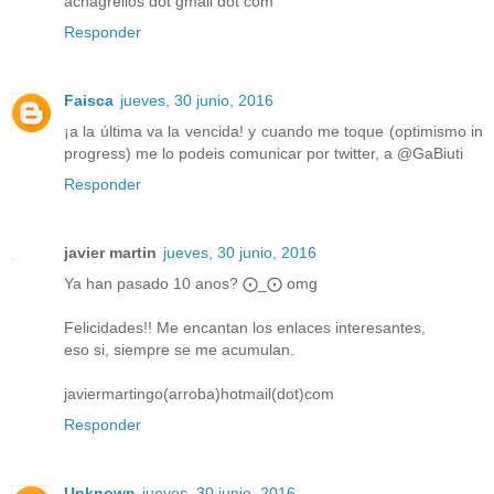
acnagrellos dot gmail dot com
Responder
Faisca
jueves, 30 junio, 2016
¡a la última va la vencida! y cuando me toque (optimismo in
progress) me lo podeis comunicar por twitter, a @GaBiuti
Responder
javier martin
jueves, 30 junio, 2016
Ya han pasado 10 anos? ⨀_⨀ omg
Felicidades!! Me encantan los enlaces interesantes,
eso si, siempre se me acumulan.
javiermartingo(arroba)hotmail(dot)com
Responder
Unknown
jueves, 30 junio, 2016