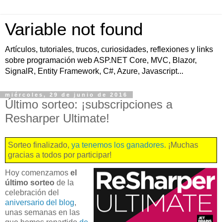
Variable not found
Artículos, tutoriales, trucos, curiosidades, reflexiones y links
sobre programación web ASP.NET Core, MVC, Blazor,
SignalR, Entity Framework, C#, Azure, Javascript...
miércoles, 29 de junio de 2016
Último sorteo: ¡subscripciones a
Resharper Ultimate!
Sorteo finalizado,
ya tenemos los ganadores
. ¡Muchas
gracias a todos por participar!
Hoy comenzamos
el
último sorteo
de la
celebración del
aniversario del blog
,
unas semanas en las