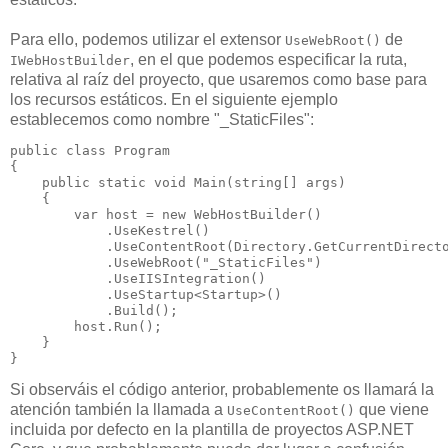
Para ello, podemos utilizar el extensor
de
UseWebRoot()
, en el que podemos especificar la ruta,
IWebHostBuilder
relativa al raíz del proyecto, que usaremos como base para
los recursos estáticos. En el siguiente ejemplo
establecemos como nombre "_StaticFiles":
public class Program

{

    public static void Main(string[] args)

    {

        var host = new WebHostBuilder()

            .UseKestrel()

            .UseContentRoot(Directory.GetCurrentDirecto
            .UseWebRoot("_StaticFiles")

            .UseIISIntegration()

            .UseStartup<Startup>()

            .Build();

        host.Run();

    }

}
Si observáis el código anterior, probablemente os llamará la
atención también la llamada a
que viene
UseContentRoot()
incluida por defecto en la plantilla de proyectos ASP.NET