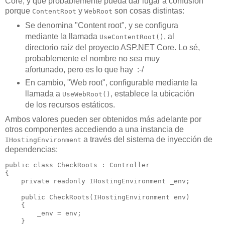
Core, y que probablemente pueda dar lugar a confusión
porque
y
son cosas distintas:
ContentRoot
WebRoot
Se denomina "Content root", y se configura
mediante la llamada
, al
UseContentRoot()
directorio raíz del proyecto ASP.NET Core. Lo sé,
probablemente el nombre no sea muy
afortunado, pero es lo que hay :-/
En cambio, "Web root", configurable mediante la
llamada a
, establece la ubicación
UseWebRoot()
de los recursos estáticos.
Ambos valores pueden ser obtenidos más adelante por
otros componentes accediendo a una instancia de
a través del sistema de inyección de
IHostingEnvironment
dependencias:
public class CheckRoots : Controller

{

    private readonly IHostingEnvironment _env;

    public CheckRoots(IHostingEnvironment env)

    {

        _env = env;

    }
