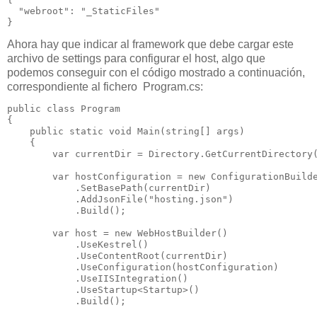
  "webroot": "_StaticFiles"  

}
Ahora hay que indicar al framework que debe cargar este
archivo de settings para configurar el host, algo que
podemos conseguir con el código mostrado a continuación,
correspondiente al fichero Program.cs:
public class Program

{

    public static void Main(string[] args)

    {

        var currentDir = Directory.GetCurrentDirectory(
        var hostConfiguration = new ConfigurationBuilde
            .SetBasePath(currentDir)

            .AddJsonFile("hosting.json")

            .Build();

        var host = new WebHostBuilder()

            .UseKestrel()

            .UseContentRoot(currentDir)

            .UseConfiguration(hostConfiguration)

            .UseIISIntegration()

            .UseStartup<Startup>()

            .Build();
