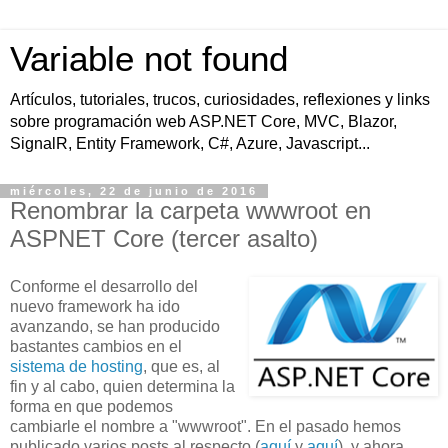
Variable not found
Artículos, tutoriales, trucos, curiosidades, reflexiones y links
sobre programación web ASP.NET Core, MVC, Blazor,
SignalR, Entity Framework, C#, Azure, Javascript...
miércoles, 22 de junio de 2016
Renombrar la carpeta wwwroot en
ASPNET Core (tercer asalto)
Conforme el desarrollo del
nuevo framework ha ido
avanzando, se han producido
bastantes cambios en el
sistema de hosting
, que es, al
fin y al cabo, quien determina la
forma en que podemos
cambiarle el nombre a "wwwroot". En el pasado hemos
publicado varios posts al respecto (
aquí
y
aquí
), y ahora