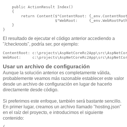
    public ActionResult Index()

    {

        return Content($"ContentRoot: {_env.ContentRoot
                       $"WebRoot:     {_env.WebRootPath
    }

}
El resultado de ejecutar el código anterior accediendo a
"/checkroots", podría ser, por ejemplo:
ContentRoot: c:\projects\AspNetCoreRc2App\src\AspNetCor
WebRoot:     c:\projects\AspNetCoreRc2App\src\AspNetCo
Usar un archivo de configuración
Aunque la solución anterior es completamente válida,
probablemente veamos más razonable establecer este valor
desde un archivo de configuración en lugar de hacerlo
directamente desde código.
Si preferimos este enfoque, también será bastante sencillo.
En primer lugar, creamos un archivo llamado "hosting.json"
en el raíz del proyecto, e introducimos el siguiente
contenido:
{
