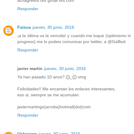
acnagrellos dot gmail dot com
Responder
Faisca
jueves, 30 junio, 2016
¡a la última va la vencida! y cuando me toque (optimismo in
progress) me lo podeis comunicar por twitter, a @GaBiuti
Responder
javier martin
jueves, 30 junio, 2016
Ya han pasado 10 anos? ⨀_⨀ omg
Felicidades!! Me encantan los enlaces interesantes,
eso si, siempre se me acumulan.
javiermartingo(arroba)hotmail(dot)com
Responder
Unknown
jueves, 30 junio, 2016