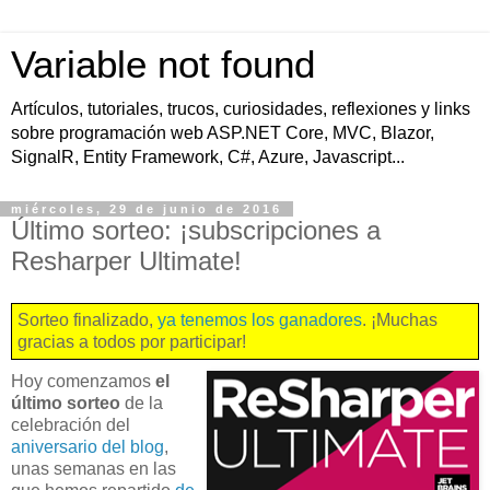
Variable not found
Artículos, tutoriales, trucos, curiosidades, reflexiones y links
sobre programación web ASP.NET Core, MVC, Blazor,
SignalR, Entity Framework, C#, Azure, Javascript...
miércoles, 29 de junio de 2016
Último sorteo: ¡subscripciones a
Resharper Ultimate!
Sorteo finalizado,
ya tenemos los ganadores
. ¡Muchas
gracias a todos por participar!
Hoy comenzamos
el
último sorteo
de la
celebración del
aniversario del blog
,
unas semanas en las