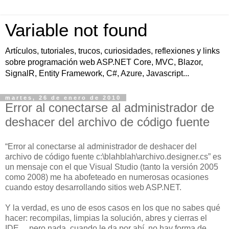
Variable not found
Artículos, tutoriales, trucos, curiosidades, reflexiones y links
sobre programación web ASP.NET Core, MVC, Blazor,
SignalR, Entity Framework, C#, Azure, Javascript...
martes, 26 de enero de 2010
Error al conectarse al administrador de
deshacer del archivo de código fuente
“Error al conectarse al administrador de deshacer del
archivo de código fuente c:\blahblah\archivo.designer.cs” es
un mensaje con el que Visual Studio (tanto la versión 2005
como 2008) me ha abofeteado en numerosas ocasiones
cuando estoy desarrollando sitios web ASP.NET.
Y la verdad, es uno de esos casos en los que no sabes qué
hacer: recompilas, limpias la solución, abres y cierras el
IDE… pero nada, cuando le da por ahí, no hay forma de