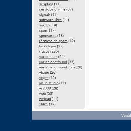
(11)
scripting
(37)
servicios on-line
(17)
signalr
(11)
software libre
(14)
sorteo
(17)
spam
(18)
sponsored
(12)
técnicas de spam
(12)
tecnología
(286)
trucos
(24)
vacaciones
(33)
variablenotfound
(20)
variablenotfound.com
(26)
vb.net
(12)
viajes
(11)
visualstudio
(28)
vs2008
(53)
web
(11)
webapi
(17)
xhtml
Varia