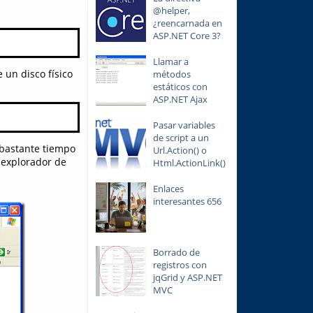
@helper,
¿reencarnada en
ASP.NET Core 3?
Llamar a
 un disco físico
métodos
estáticos con
ASP.NET Ajax
Pasar variables
de script a un
bastante tiempo
Url.Action() o
 explorador de
Html.ActionLink()
Enlaces
interesantes 656
Borrado de
registros con
jqGrid y ASP.NET
MVC