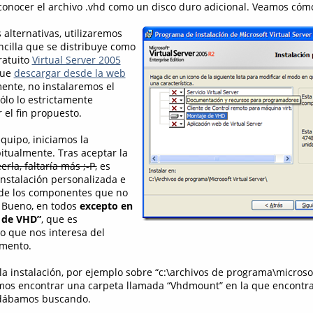
conocer el archivo .vhd como un disco duro adicional. Veamos cóm
alternativas, utilizaremos
cilla que se distribuye como
ratuito
Virtual Server 2005
que
descargar desde la web
ente, no instalaremos el
ólo lo estrictamente
 el fin propuesto.
quipo, iniciamos la
itualmente. Tras aceptar la
eerla, faltaría más ;-P,
es
instalación personalizada e
 de los componentes que no
. Bueno, en todos
excepto en
 de VHD”
, que es
o que nos interesa del
mento.
 instalación, por ejemplo sobre “c:\archivos de programa\microsoft
emos encontrar una carpeta llamada “Vhdmount” en la que encontr
dábamos buscando.