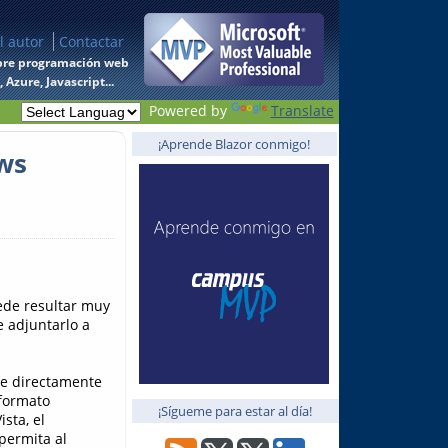
l autor
Contactar
 sobre programación web
Azure, Javascript...
Powered by
Translate
¡Aprende Blazor conmigo!
ws
ede resultar muy
 adjuntarlo a
e directamente
 formato
¡Sígueme para estar al día!
sta, el
permita al