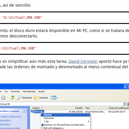
, así de sencillo:
f 
"d:\Virtual\JMA.VHD"
to, el disco duro estará disponible en Mi PC, como si se tratara de
mos desconectarlo,
d:\Virtual\JMA.VHD"
s es simplificar aún más esta tarea,
David Cervigón
aportó hace ya 
ade las órdenes de montado y desmontado al menú contextual del