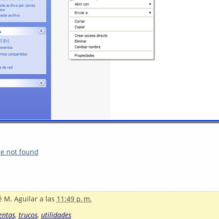
le not found
é M. Aguilar
a las
11:49 p. m.
entas
,
trucos
,
utilidades