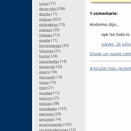
(11)
curso
(258)
desarrollo
1 comentario:
(11)
diseño
(621)
enlaces
(13)
Anónimo dijo...
estándares
(25)
eventos
oye ise todo l
(12)
frikadas
(11)
google
jueves, 26 julio
(33)
herramientas
(21)
historias
Enviar un nuevo com
(24)
humor
(14)
inocentadas
(32)
javascript
Artículos más recien
(18)
jquery
(13)
microsoft
(15)
mono
(21)
mvp
(11)
navidad
(27)
netcore
(38)
noticias
(157)
novedades
(20)
patrones
(14)
personal
(107)
programación
(12)
recomendaciones