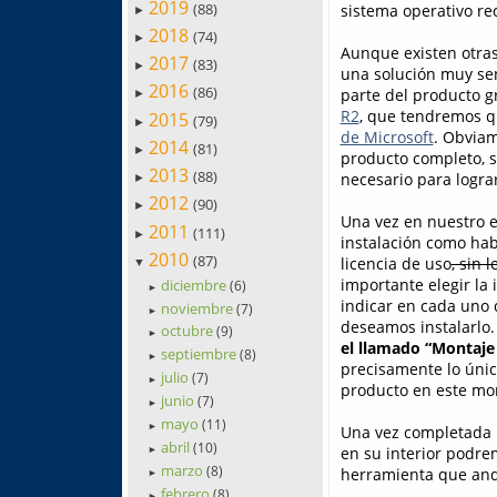
2019
(88)
sistema operativo re
►
2018
(74)
►
Aunque existen otras 
2017
(83)
►
una solución muy sen
2016
(86)
parte del producto g
►
R2
, que tendremos 
2015
(79)
►
de Microsoft
. Obviam
2014
(81)
►
producto completo, s
2013
(88)
necesario para lograr
►
2012
(90)
►
Una vez en nuestro e
2011
(111)
►
instalación como hab
2010
(87)
licencia de uso
, sin l
▼
importante elegir la 
diciembre
(6)
►
indicar en cada uno
noviembre
(7)
►
deseamos instalarlo
octubre
(9)
►
el llamado “Montaje
septiembre
(8)
►
precisamente lo únic
julio
(7)
►
producto en este mo
junio
(7)
►
mayo
(11)
►
Una vez completada la
abril
(10)
en su interior podr
►
marzo
(8)
herramienta que an
►
febrero
(8)
►