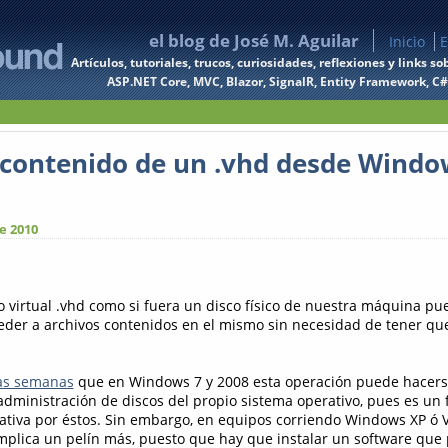
el blog de José M. Aguilar
Inicio
E
Artículos, tutoriales, trucos, curiosidades, reflexiones y links
ASP.NET Core, MVC, Blazor, SignalR, Entity Framework, C#, 
 contenido de un .vhd desde Windo
e 2010
 virtual .vhd como si fuera un disco físico de nuestra máquina pu
eder a archivos contenidos en el mismo sin necesidad de tener que
as semanas
que en Windows 7 y 2008 esta operación puede hacers
administración de discos del propio sistema operativo, pues es un
tiva por éstos. Sin embargo, en equipos corriendo Windows XP ó Vi
plica un pelín más, puesto que hay que instalar un software que 