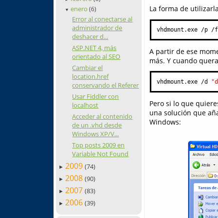
La forma de utilizarla
enero
(6)
▼
Error al conectarse al
administrador de
vhdmount.exe /p /
deshacer d...
ASP.NET 4, más
A partir de ese momen
orientado al SEO
más. Y cuando quera
Cambiar el
location.href
vhdmount.exe /d 
"
conservando el Referer
Usar Fiddler con
Pero si lo que quiere
localhost
una solución que añ
Acceder al contenido
Windows:
de un .vhd desde
Windows XP/V...
Top posts 2009 en
Variable Not Found
2009
(74)
►
2008
(90)
►
2007
(83)
►
2006
(39)
►