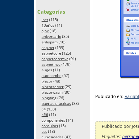
Categorías
(115)
.net
(11)
10años
(18)
ajax
(35)
aniversario
(16)
antispam
(153)
asp.net
(125)
aspnetcore
(91)
aspnetcoremvc
(179)
aspnetmvc
(11)
auges
(57)
autobombo
(48)
blazor
(29)
blazorserver
(30)
blazorwasm
Publicado en:
Variab
(76)
blogging
(38)
buenas prácticas
(133)
c#
(11)
c#6
(14)
componentes
(15)
Publicado por
Jos
consultas
(18)
css
Etiquetas:
herrami
(43)
curiosidades