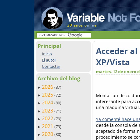
20 años online
Principal
Acceder al
Inicio
XP/Vista
El autor
Contactar
martes, 12 de enero d
Archivo del blog
2026
(37)
►
2025
(72)
Montar un disco duro
►
interesante para acc
2024
(80)
►
una máquina virtual.
2023
(71)
►
2022
(79)
Ya comenté hace un
►
desde la consola de 
2021
(79)
►
aceptado de forma na
2020
(80)
►
procedimiento se com