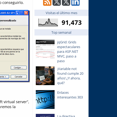
o conseguirlo.
Visitas el último mes
91,473
Top semanal
jqGrid: Grids
espectaculares
para ASP.NET
MVC, paso a
paso
¡Variable not
found cumple 20
años! ¿Y ahora,
qué?
Enlaces
interesantes 303
 virtual server”,
aremos la
La directiva