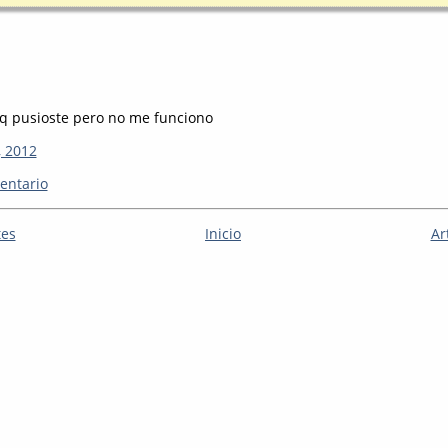
o q pusioste pero no me funciono
, 2012
entario
tes
Inicio
Ar