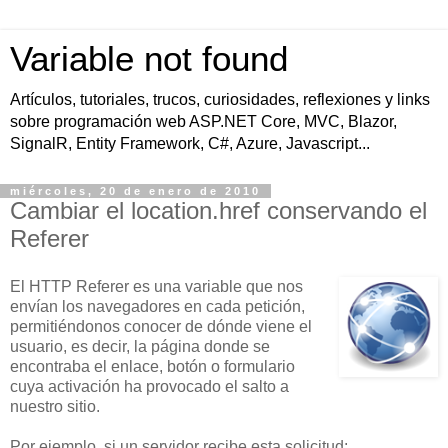
Variable not found
Artículos, tutoriales, trucos, curiosidades, reflexiones y links
sobre programación web ASP.NET Core, MVC, Blazor,
SignalR, Entity Framework, C#, Azure, Javascript...
miércoles, 20 de enero de 2010
Cambiar el location.href conservando el
Referer
El HTTP Referer es una variable que nos
envían los navegadores en cada petición,
permitiéndonos conocer de dónde viene el
usuario, es decir, la página donde se
encontraba el enlace, botón o formulario
cuya activación ha provocado el salto a
nuestro sitio.
Por ejemplo, si un servidor recibe esta solicitud: