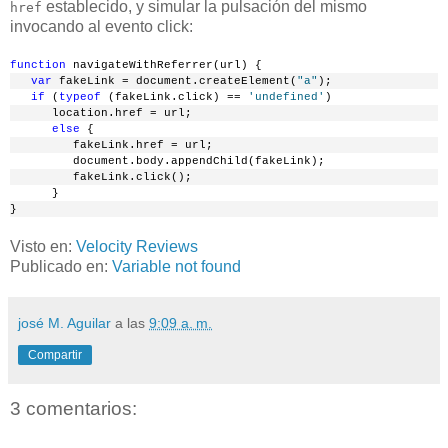
establecido, y simular la pulsación del mismo
href
invocando al evento click:
function
 navigateWithReferrer(url) {
   var
 fakeLink = document.createElement(
"a"
);
   if
 (
typeof
 (fakeLink.click) == 
'undefined'
)
      location.href = url; 
      else
 {
         fakeLink.href = url;
         document.body.appendChild(fakeLink);
         fakeLink.click();   
      }
}
Visto en:
Velocity Reviews
Publicado en:
Variable not found
josé M. Aguilar
a las
9:09 a. m.
Compartir
3 comentarios: