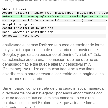
GET / HTTP/1.1
Accept: image/gif, image/jpeg, image/pjpeg, image/pjpeg, (...o
Referer: http://www.google.es/search?hl=es&rls=ig&q=variable&b
User-Agent: Mozilla/4.0 (compatible; MSIE 8.0; (...omitido...)
Accept-Language: es
Accept-Encoding: gzip, deflate
Host: www.variablenotfound.com
Connection: Keep-Alive
analizando el campo
Referer
se puede determinar de forma
muy sencilla que se trata de un usuario que proviene de
Google, y que estaba buscando el término “variable”. Esta
característica aporta una información, que aunque no es
demasiado fiable (se puede alterar y desactivar muy
fácilmente), se utiliza con mucha frecuencia con fines
estadísticos, o para adecuar el contenido de la página a las
intenciones del usuario.
Sin embargo, como se trata de una característica manejada
directamente por el navegador, podemos encontrarnos con
que no todos actúan de la misma manera... o en otras
palabras, es Internet Explorer es el que actúa de forma
diferente al resto ;-)