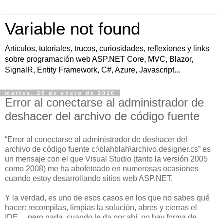
Variable not found
Artículos, tutoriales, trucos, curiosidades, reflexiones y links
sobre programación web ASP.NET Core, MVC, Blazor,
SignalR, Entity Framework, C#, Azure, Javascript...
martes, 26 de enero de 2010
Error al conectarse al administrador de
deshacer del archivo de código fuente
“Error al conectarse al administrador de deshacer del
archivo de código fuente c:\blahblah\archivo.designer.cs” es
un mensaje con el que Visual Studio (tanto la versión 2005
como 2008) me ha abofeteado en numerosas ocasiones
cuando estoy desarrollando sitios web ASP.NET.
Y la verdad, es uno de esos casos en los que no sabes qué
hacer: recompilas, limpias la solución, abres y cierras el
IDE… pero nada, cuando le da por ahí, no hay forma de