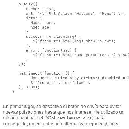
       $.ajax({
          cache: false,
          url: '<%= Url.Action("Welcome", "Home") %>',
          data: {
            Name: name, 
            Age: age 
          },
          success: function(msg) {
             $("#result").html(msg).show("slow");
          },
          error: function(msg) {
             $("#result").html("Bad parameters!").show
          }
       });
       setTimeout(function () {
            document.getElementById("btn").disabled = 
            $("#result").hide("slow");
       }, 3000);
    }
En primer lugar, se desactiva el botón de envío para evitar
nuevas pulsaciones hasta que nos interese. He utilizado un
método habitual del DOM,
para
getElementById()
conseguirlo, no encontré una alternativa mejor en jQuery.