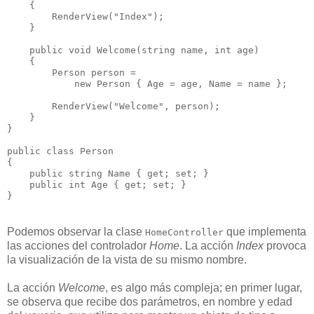
    {
        RenderView("Index");
    }
    public void Welcome(string name, int age)
    {
        Person person = 
            new Person { Age = age, Name = name };
        RenderView("Welcome", person);
    }
}
public class Person
{
    public string Name { get; set; }
    public int Age { get; set; }
}
Podemos observar la clase
que implementa
HomeController
las acciones del controlador
Home
. La acción
Index
provoca
la visualización de la vista de su mismo nombre.
La acción
Welcome
, es algo más compleja; en primer lugar,
se observa que recibe dos parámetros, en nombre y edad