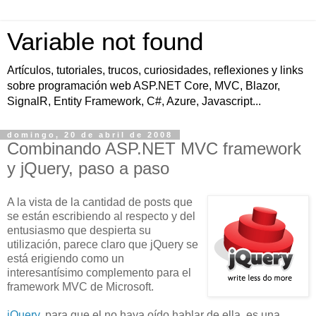
Variable not found
Artículos, tutoriales, trucos, curiosidades, reflexiones y links
sobre programación web ASP.NET Core, MVC, Blazor,
SignalR, Entity Framework, C#, Azure, Javascript...
domingo, 20 de abril de 2008
Combinando ASP.NET MVC framework
y jQuery, paso a paso
A la vista de la cantidad de posts que
se están escribiendo al respecto y del
entusiasmo que despierta su
utilización, parece claro que jQuery se
está erigiendo como un
interesantísimo complemento para el
framework MVC de Microsoft.
jQuery
, para que el no haya oído hablar de ella, es una