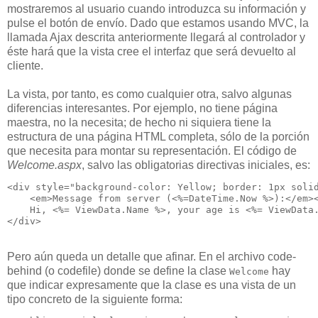
mostraremos al usuario cuando introduzca su información y
pulse el botón de envío. Dado que estamos usando MVC, la
llamada Ajax descrita anteriormente llegará al controlador y
éste hará que la vista cree el interfaz que será devuelto al
cliente.
La vista, por tanto, es como cualquier otra, salvo algunas
diferencias interesantes. Por ejemplo, no tiene página
maestra, no la necesita; de hecho ni siquiera tiene la
estructura de una página HTML completa, sólo de la porción
que necesita para montar su representación. El código de
Welcome.aspx
, salvo las obligatorias directivas iniciales, es:
<div style="background-color: Yellow; border: 1px soli
    <em>Message from server (<%=DateTime.Now %>):</em>
    Hi, <%= ViewData.Name %>, your age is <%= ViewData
</div>
Pero aún queda un detalle que afinar. En el archivo code-
behind (o codefile) donde se define la clase
hay
Welcome
que indicar expresamente que la clase es una vista de un
tipo concreto de la siguiente forma: