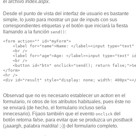
el archivo
Index.aspx
.
Desde el punto de vista del interfaz de usuario es bastante
simple, lo justo para mostrar un par de inputs con sus
correspondientes etiquetas y el botón que iniciará la fiesta
llamando a la función
:
send()
<form action="" id="myForm">
    <label for="name">Name: </label><input type="text"
    <br />
    <label for="age">Age: </label><input type="text" i
    <br />
    <button id="btn" onclick="send(); return false;">S
</form>
<hr />
<div id="result" style="display: none; width: 400px"><
Observad que no es necesario establecer un
action
en el
formulario, ni otros de los atributos habituales, pues éste no
se enviará (de hecho, el formulario incluso sería
innecesario). Fijaos también que el evento
del
onclick
botón retorna
false
, para evitar que se produzca un
postback
(¡aaargh, palabra maldita! ;-)) del formulario completo.