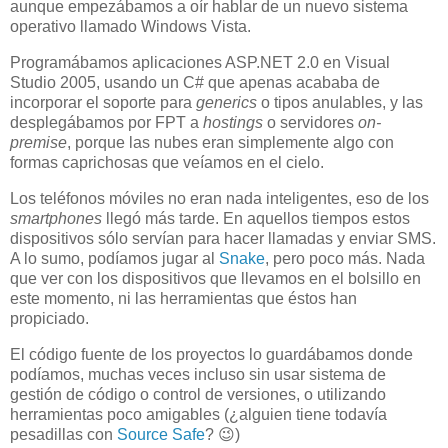
aunque empezábamos a oír hablar de un nuevo sistema
operativo llamado Windows Vista.
Programábamos aplicaciones ASP.NET 2.0 en Visual
Studio 2005, usando un C# que apenas acababa de
incorporar el soporte para
generics
o tipos anulables, y las
desplegábamos por FPT a
hostings
o servidores
on-
premise
, porque las nubes eran simplemente algo con
formas caprichosas que veíamos en el cielo.
Los teléfonos móviles no eran nada inteligentes, eso de los
smartphones
llegó más tarde. En aquellos tiempos estos
dispositivos sólo servían para hacer llamadas y enviar SMS.
A lo sumo, podíamos jugar al
Snake
, pero poco más. Nada
que ver con los dispositivos que llevamos en el bolsillo en
este momento, ni las herramientas que éstos han
propiciado.
El código fuente de los proyectos lo guardábamos donde
podíamos, muchas veces incluso sin usar sistema de
gestión de código o control de versiones, o utilizando
herramientas poco amigables (¿alguien tiene todavía
pesadillas con
Source Safe
? 😉)