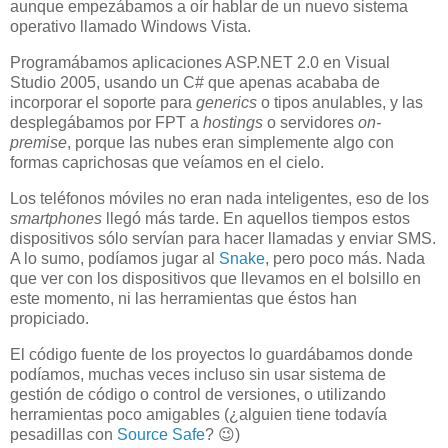
aunque empezábamos a oír hablar de un nuevo sistema
operativo llamado Windows Vista.
Programábamos aplicaciones ASP.NET 2.0 en Visual
Studio 2005, usando un C# que apenas acababa de
incorporar el soporte para
generics
o tipos anulables, y las
desplegábamos por FPT a
hostings
o servidores
on-
premise
, porque las nubes eran simplemente algo con
formas caprichosas que veíamos en el cielo.
Los teléfonos móviles no eran nada inteligentes, eso de los
smartphones
llegó más tarde. En aquellos tiempos estos
dispositivos sólo servían para hacer llamadas y enviar SMS.
A lo sumo, podíamos jugar al
Snake
, pero poco más. Nada
que ver con los dispositivos que llevamos en el bolsillo en
este momento, ni las herramientas que éstos han
propiciado.
El código fuente de los proyectos lo guardábamos donde
podíamos, muchas veces incluso sin usar sistema de
gestión de código o control de versiones, o utilizando
herramientas poco amigables (¿alguien tiene todavía
pesadillas con
Source Safe
? 😉)