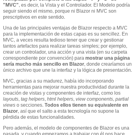
"MVC"
, es decir, la Vista y el Controlador. El Modelo podría
seguir siendo el mismo, porque ni Blazor ni MVC son
prescriptivos en este sentido.
Una de las principales ventajas de Blazor respecto a MVC
para la implementación de estas capas es su sencillez. En
MVC, a veces resulta tedioso tener que crear y gestionar
tantos artefactos para realizar tareas simples; por ejemplo,
crear un controlador, una acción y una vista (en su carpeta
correspondiente por convención) para
mostrar una página
sería mucho más sencillo en Blazor
, donde crearíamos un
único archivo que une la interfaz y la lógica de presentación.
MVC, gracias a su madurez, había ido incorporando
herramientas para mejorar nuestra productividad durante la
creación de vistas y componentes de interfaz, como los
layouts
,
tag helpers
,
html helpers
,
view components
,
partial
views
o secciones.
Todos ellos tienen su equivalente en
Blazor
, así que el salto a esta tecnología no supone la
pérdida de estas funcionalidades.
Pero además, el modelo de componentes de Blazor es una
pasada, y cuando empezamos a trabajar con él nos hace