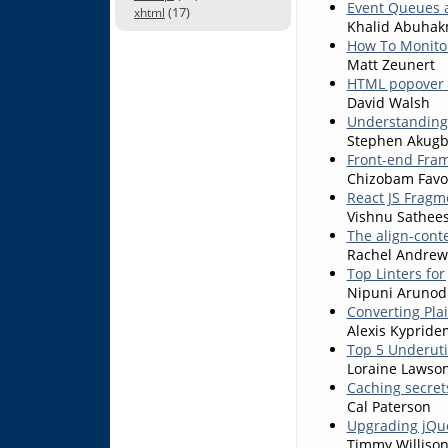
Event Queues a
(17)
xhtml
Khalid Abuha
How To Monitor
Matt Zeunert
HTML popover 
David Walsh
Understanding 
Stephen Akug
Front-end Fram
Chizobam Favo
React JS Fragm
Vishnu Sathee
The align-conte
Rachel Andrew
Top Linters fo
Nipuni Arunod
Converting Pla
Alexis Kypride
Top 5 Underuti
Loraine Lawso
Caching secrets
Cal Paterson
Upgrading jQu
Timmy Williso