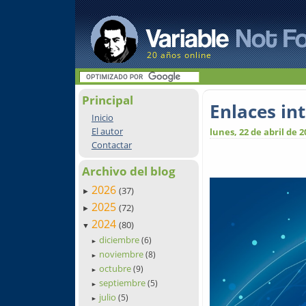
20 años online
Principal
Enlaces in
Inicio
El autor
lunes, 22 de abril de 2
Contactar
Archivo del blog
2026
(37)
►
2025
(72)
►
2024
(80)
▼
diciembre
(6)
►
noviembre
(8)
►
octubre
(9)
►
septiembre
(5)
►
julio
(5)
►