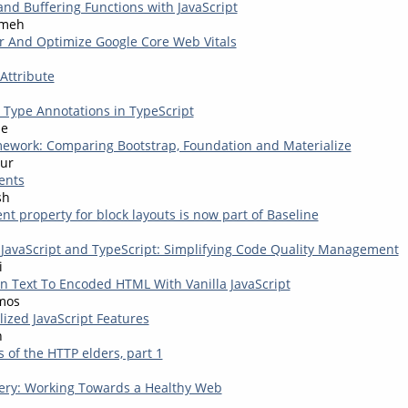
nd Buffering Functions with JavaScript
kmeh
 And Optimize Google Core Web Vitals
Attribute
Type Annotations in TypeScript
be
ework: Comparing Bootstrap, Foundation and Materialize
ur
ents
sh
nt property for block layouts is now part of Baseline
r JavaScript and TypeScript: Simplifying Code Quality Management
i
in Text To Encoded HTML With Vanilla JavaScript
mos
lized JavaScript Features
n
 of the HTTP elders, part 1
ery: Working Towards a Healthy Web
n