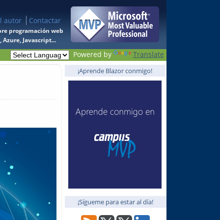
l autor
Contactar
 sobre programación web
Azure, Javascript...
Powered by
Translate
¡Aprende Blazor conmigo!
¡Sígueme para estar al día!