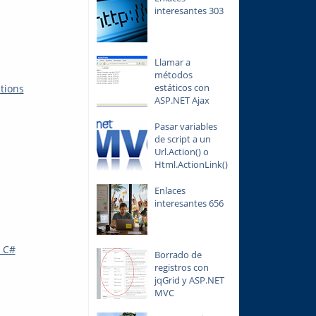
interesantes 303
Llamar a
métodos
estáticos con
tions
ASP.NET Ajax
Pasar variables
de script a un
Url.Action() o
Html.ActionLink()
Enlaces
interesantes 656
n C#
Borrado de
registros con
jqGrid y ASP.NET
MVC