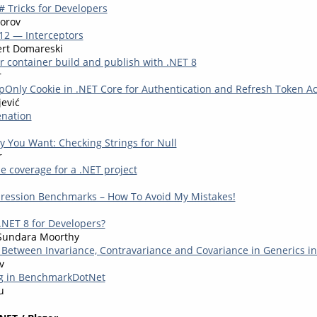
 Tricks for Developers
orov
12 — Interceptors
ert Domareski
r container build and publish with .NET 8
r
pOnly Cookie in .NET Core for Authentication and Refresh Token Ac
ević
enation
y You Want: Checking Strings for Null
r
 coverage for a .NET project
ression Benchmarks – How To Avoid My Mistakes!
.NET 8 for Developers?
Sundara Moorthy
 Between Invariance, Contravariance and Covariance in Generics i
v
ng in BenchmarkDotNet
u