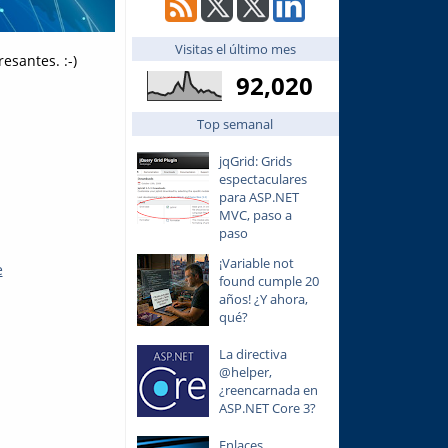
Visitas el último mes
esantes. :-)
92,020
Top semanal
jqGrid: Grids
espectaculares
para ASP.NET
MVC, paso a
paso
¡Variable not
e
found cumple 20
años! ¿Y ahora,
qué?
La directiva
@helper,
¿reencarnada en
ASP.NET Core 3?
Enlaces