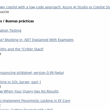
wn copilot with a low-code approach: Azure AI Studio vs Copilot St
luccio
s / Buenas prácticas
ation Testing
g? Mocking in .NET Explained With Examples
ths and the “Critter Stack”
r
nouncing pl/dotnet, version 0.99 (beta)
ting in SQL Server, part 1
d
ow When Your Query Has No Results
o Implement Pessimistic Locking in EF Core
ć
asics: Getting Started with LINQ