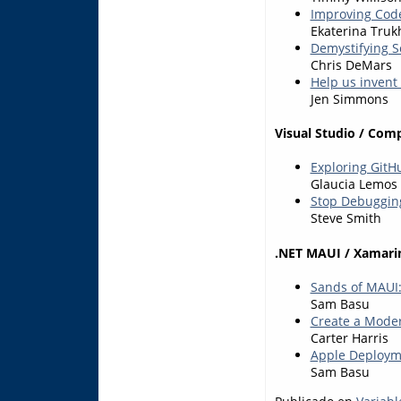
Improving Code
Ekaterina Truk
Demystifying S
Chris DeMars
Help us invent 
Jen Simmons
Visual Studio / Com
Exploring GitH
Glaucia Lemos
Stop Debugging
Steve Smith
.NET MAUI / Xamari
Sands of MAUI:
Sam Basu
Create a Moder
Carter Harris
Apple Deployme
Sam Basu