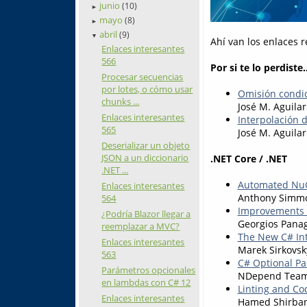
junio
(10)
►
mayo
(8)
►
abril
(9)
▼
Ahí van los enlaces 
Enlaces interesantes
566
Por si te lo perdiste..
Procesar secuencias
por lotes, o cómo usar
Omisión condic
chunks ...
José M. Aguilar
Enlaces interesantes
Interpolación 
565
José M. Aguilar
Deserializar un objeto
JSON a un diccionario
.NET Core / .NET
.NET ...
Automated NuGe
Enlaces interesantes
Anthony Simm
564
Improvements i
¿Podría Blazor llegar a
Georgios Pana
reemplazar a MVC?
The New C# Int
Enlaces interesantes
Marek Sirkovsk
563
C# Optional Pa
Parámetros opcionales
NDepend Tea
en lambdas con C# 12
Linting and Co
Enlaces interesantes
Hamed Shirba