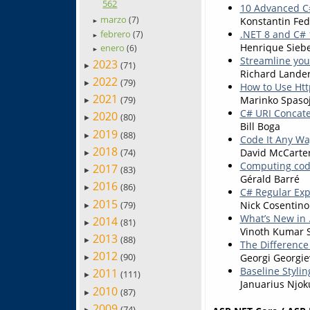
562
10 Advanced C#
marzo
(7)
Konstantin Fed
►
febrero
.NET 8 and C# 
(7)
►
Henrique Sieb
enero
(6)
►
Streamline you
2023
(71)
►
Richard Lande
2022
(79)
►
How to Use Htt
2021
(79)
Marinko Spasoj
►
C# URI Concat
2020
(80)
►
Bill Boga
2019
(88)
►
Code It Any Wa
2018
(74)
David McCarte
►
Computing code
2017
(83)
►
Gérald Barré
2016
(86)
►
C# Regular Exp
2015
(79)
Nick Cosentino
►
What’s New in 
2014
(81)
►
Vinoth Kumar 
2013
(88)
►
The Difference
2012
(90)
Georgi Georgie
►
Baseline Styli
2011
(111)
►
Januarius Njok
2010
(87)
►
2009
(74)
►