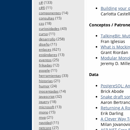
(133)
c#
(11)
c#6
Building your o
(14)
componentes
Carlotta Castel
(15)
consultas
(18)
css
Conceptos / Patrone
(43)
curiosidades
(11)
curso
TalkingBit: Mut
(258)
desarrollo
Fran Iglesias
(11)
diseño
What is Mockin
(621)
enlaces
Grant Riordan
(13)
estándares
Modular Monoli
(25)
eventos
Jeremy D. Mille
(12)
frikadas
(11)
google
Data
(33)
herramientas
(21)
historias
PostgreSQL: An
(24)
humor
Brick Abode
(14)
inocentadas
(32)
Snake draft sor
javascript
(18)
Aaron Bertran
jquery
(13)
microsoft
Returning A R
(15)
mono
Erik Darling
(21)
mvp
A Clever Way T
(11)
navidad
Milan Jovanovi
(27)
netcore
ASP.NET Core B