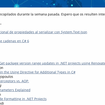
recopilados durante la semana pasada. Espero que os resulten inter
.
ional de propiedades al serializar con System.Text.Json
de cadenas en C# 6
t package version range updates in .NET projects using Renovat
on
n the Using Directive for Additional Types in C#
gopoulos
erceptors vs. AOP.
ý
rameters Explained
m
de Formatting in .NET Projects
ndi