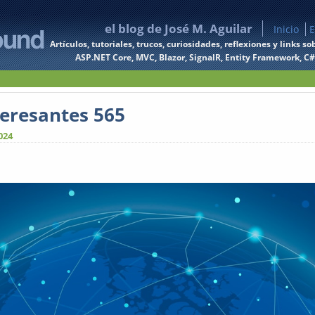
el blog de José M. Aguilar
Inicio
E
Artículos, tutoriales, trucos, curiosidades, reflexiones y links
ASP.NET Core, MVC, Blazor, SignalR, Entity Framework, C#, 
teresantes 565
024