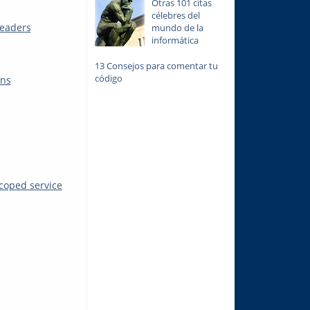
Otras 101 citas
célebres del
headers
mundo de la
informática
13 Consejos para comentar tu
código
ons
coped service