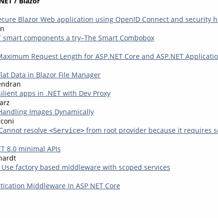
NET / Blazor
cure Blazor Web application using OpenID Connect and security 
en
ET smart components a try–The Smart Combobox
Maximum Request Length for ASP.NET Core and ASP.NET Applicati
lat Data in Blazor File Manager
endran
silient apps in .NET with Dev Proxy
arz
 Handling Images Dynamically
coni
Cannot resolve
from root provider because it requires s
<Service>
ET 8.0 minimal APIs
hardt
 Use factory based middleware with scoped services
tication Middleware In ASP NET Core