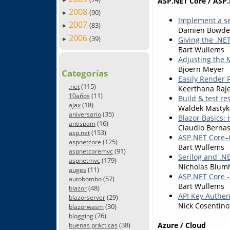
ASP.NET Core / ASP.
2008
(90)
►
Implement a se
2007
(83)
►
Damien Bowd
2006
(39)
Giving the .N
►
Bart Wullems
Adjusting the 
Bjoern Meyer
Categorías
Easily Render F
(115)
.net
Keerthana Raj
(11)
10años
Build & test re
(18)
ajax
Waldek Mastyk
(35)
aniversario
Blazor Basics:
(16)
antispam
Claudio Bernas
(153)
asp.net
ASP.NET Core–
(125)
aspnetcore
Bart Wullems
(91)
aspnetcoremvc
Serilog and .N
(179)
aspnetmvc
Nicholas Blum
(11)
auges
ASP.NET Core -
(57)
autobombo
Bart Wullems
(48)
blazor
API Key Authen
(29)
blazorserver
Nick Cosentino
(30)
blazorwasm
(76)
blogging
Azure / Cloud
(38)
buenas prácticas