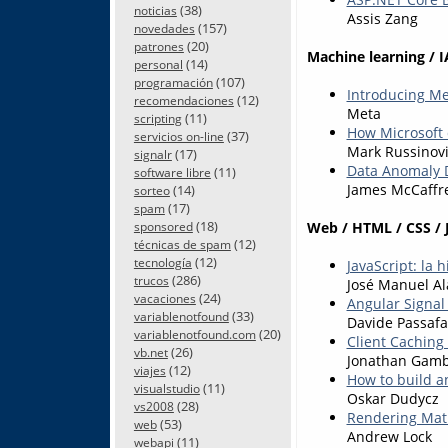
(38)
noticias
Assis Zang
(157)
novedades
(20)
patrones
Machine learning / I
(14)
personal
(107)
programación
Introducing Me
(12)
recomendaciones
Meta
(11)
scripting
How Microsoft d
(37)
servicios on-line
Mark Russinov
(17)
signalr
Data Anomaly D
(11)
software libre
James McCaffr
(14)
sorteo
(17)
spam
(18)
Web / HTML / CSS / 
sponsored
(12)
técnicas de spam
(12)
tecnología
JavaScript: la 
(286)
trucos
José Manuel Al
(24)
vacaciones
Angular Signal
(33)
variablenotfound
Davide Passafa
(20)
variablenotfound.com
Client Caching 
(26)
vb.net
Jonathan Gamb
(12)
viajes
How to build a
(11)
visualstudio
Oskar Dudycz
(28)
vs2008
Rendering Mat
(53)
web
Andrew Lock
(11)
webapi