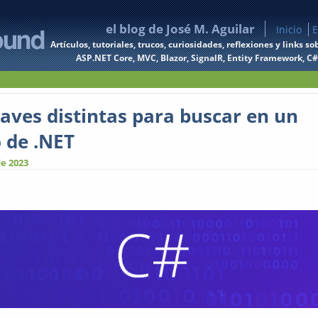
el blog de José M. Aguilar
Inicio
E
Artículos, tutoriales, trucos, curiosidades, reflexiones y links
ASP.NET Core, MVC, Blazor, SignalR, Entity Framework, C#, 
laves distintas para buscar en un
o de .NET
e 2023