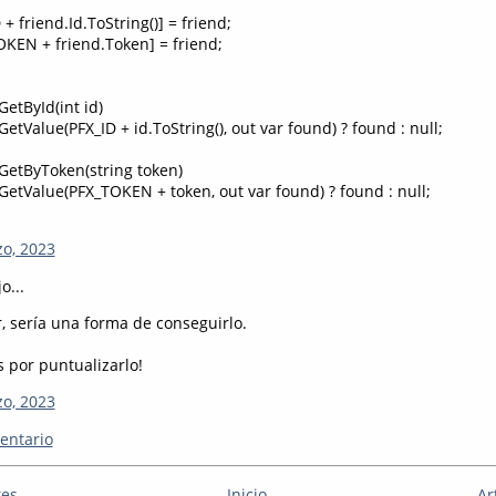
+ friend.Id.ToString()] = friend;
OKEN + friend.Token] = friend;
GetById(int id)
GetValue(PFX_ID + id.ToString(), out var found) ? found : null;
 GetByToken(string token)
GetValue(PFX_TOKEN + token, out var found) ? found : null;
zo, 2023
o...
r, sería una forma de conseguirlo.
 por puntualizarlo!
zo, 2023
entario
tes
Inicio
Ar