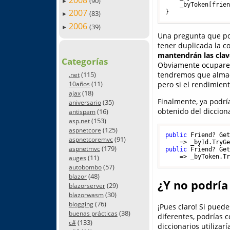
2008
(90)
►
    _byToken[frien
2007
(83)
►
2006
(39)
►
Una pregunta que pod
tener duplicada la c
mantendrán las clav
Categorías
Obviamente ocupare
(115)
tendremos que almace
.net
(11)
pero si el rendimien
10años
(18)
ajax
Finalmente, ya podrí
(35)
aniversario
obtenido del diccion
(16)
antispam
(153)
asp.net
(125)
aspnetcore
public
 Friend? Ge
(91)
aspnetcoremvc
    => _byId.TryG
(179)
aspnetmvc
public
 Friend? Ge
(11)
    => _byToken.T
auges
(57)
autobombo
(48)
blazor
¿Y no podría
(29)
blazorserver
(30)
blazorwasm
(76)
blogging
¡Pues claro! Si puede
(38)
buenas prácticas
diferentes, podrías c
(133)
c#
diccionarios utilizar