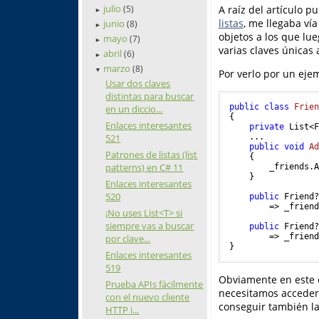
julio
A raíz del artículo 
(5)
►
listas
, me llegaba ví
junio
(8)
►
objetos a los que lue
mayo
(7)
►
varias claves únicas 
abril
(6)
►
marzo
(8)
▼
Por verlo por un eje
Usar dos claves
distintas para buscar
public
class
Frie
en un diccio...
{

Enlaces interesantes
private
 List<
521
    ...

public
void
A
Patrones de listas (list
    {

patterns) en C# 11
        _friends.A
    }

Enlaces interesantes
520
public
 Friend
        => _friend
¡No uses List<T> si
siempre vas a buscar
public
 Friend
        => _friend
por clave...
Enlaces interesantes
519
Obviamente en este e
Prueba APIs fácilmente
necesitamos acceder 
con el nuevo cliente
conseguir también l
HTTP i...