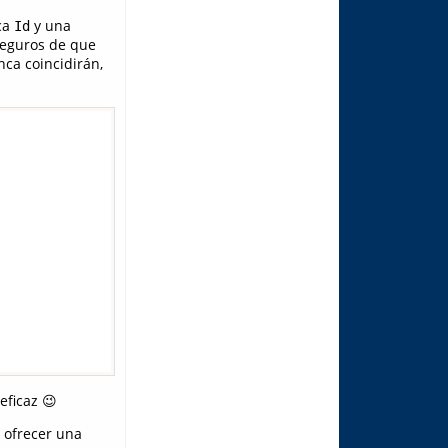
ca
y una
Id
seguros de que
ca coincidirán,
eficaz 😉
 ofrecer una