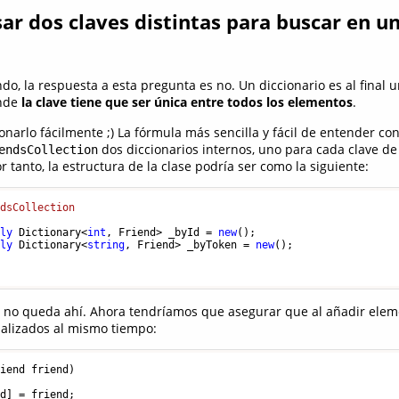
r dos claves distintas para buscar en u
o, la respuesta a esta pregunta es no. Un diccionario es al final 
onde
la clave tiene que ser única entre todos los elementos
.
arlo fácilmente ;) La fórmula más sencilla y fácil de entender cons
dos diccionarios internos, uno para cada clave 
endsCollection
r tanto, la estructura de la clase podría ser como la siguiente:
ndsCollection
nly
 Dictionary<
int
, Friend> _byId = 
new
();

nly
 Dictionary<
string
, Friend> _byToken = 
new
();

a no queda ahí. Ahora tendríamos que asegurar que al añadir ele
ualizados al mismo tiempo:
riend friend
)
d] = friend;
