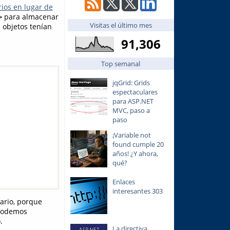
rios en lugar de
para almacenar
>
Visitas el último mes
s objetos tenían
91,306
Top semanal
jqGrid: Grids
espectaculares
para ASP.NET
MVC, paso a
paso
¡Variable not
found cumple 20
años! ¿Y ahora,
qué?
Enlaces
interesantes 303
ario, porque
 podemos
.
La directiva