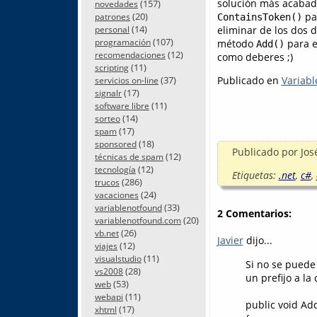
solución más acabada
(157)
novedades
(20)
par
patrones
ContainsToken()
(14)
eliminar de los dos 
personal
(107)
programación
método
para ev
Add()
(12)
recomendaciones
como deberes ;)
(11)
scripting
(37)
Publicado en
Variabl
servicios on-line
(17)
signalr
(11)
software libre
(14)
sorteo
(17)
spam
(18)
sponsored
Publicado por
Jos
(12)
técnicas de spam
(12)
tecnología
Etiquetas:
.net
,
c#
,
(286)
trucos
(24)
vacaciones
(33)
variablenotfound
2 Comentarios:
(20)
variablenotfound.com
(26)
vb.net
Javier
dijo...
(12)
viajes
(11)
visualstudio
Si no se puede
(28)
vs2008
un prefijo a la
(53)
web
(11)
webapi
public void Add
(17)
xhtml