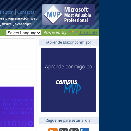
l autor
Contactar
 sobre programación web
Azure, Javascript...
Powered by
Translate
¡Aprende Blazor conmigo!
¡Sígueme para estar al día!