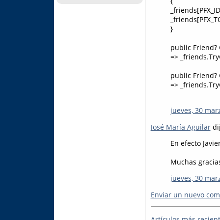
{
_friends[PFX_ID 
_friends[PFX_T
}
public Friend? 
=> _friends.Try
public Friend?
=> _friends.Try
jueves, 30 mar
José María Aguilar
dij
En efecto Javie
Muchas gracias
jueves, 30 mar
Enviar un nuevo com
Artículos más recien