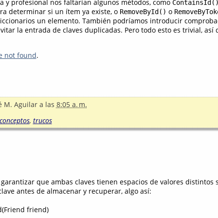
 y profesional nos faltarían algunos métodos, como
ContainsId(
a determinar si un ítem ya existe, o
o
RemoveById()
RemoveByTok
diccionarios un elemento. También podríamos introducir comproba
itar la entrada de claves duplicadas. Pero todo esto es trivial, así 
e not found
.
é M. Aguilar
a las
8:05 a. m.
conceptos
,
trucos
 garantizar que ambas claves tienen espacios de valores distintos 
 clave antes de almacenar y recuperar, algo así:
(Friend friend)