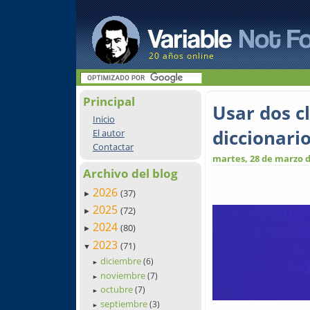
20 años online
Principal
Usar dos c
Inicio
diccionari
El autor
Contactar
martes, 28 de marzo d
Archivo del blog
2026
(37)
►
2025
(72)
►
2024
(80)
►
2023
(71)
▼
diciembre
(6)
►
noviembre
(7)
►
octubre
(7)
►
septiembre
(3)
►