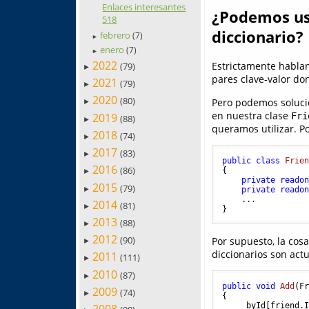
Enlaces interesantes
¿Podemos usa
518
diccionario?
febrero
(7)
►
enero
(7)
►
2022
Estrictamente habland
(79)
►
pares clave-valor d
2021
(79)
►
2020
(80)
Pero podemos solucion
►
en nuestra clase
2019
Fri
(88)
►
queramos utilizar. Po
2018
(74)
►
2017
(83)
►
public
class
Frie
2016
(86)
{

►
private
reado
2015
(79)
►
private
reado
    ...

2014
(81)
►
2013
(88)
►
2012
(90)
Por supuesto, la cos
►
diccionarios son act
2011
(111)
►
2010
(87)
►
public
void
Add
(
F
2009
(74)
►
{

    _byId[friend.I