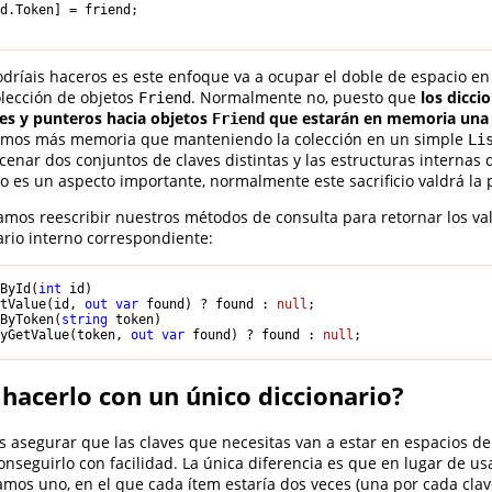
d.Token] = friend;

ríais haceros es este enfoque va a ocupar el doble de espacio e
olección de objetos
. Normalmente no, puesto que
los dicci
Friend
es y punteros hacia objetos
que estarán en memoria una 
Friend
mos más memoria que manteniendo la colección en un simple
Li
nar dos conjuntos de claves distintas y las estructuras internas d
to es un aspecto importante, normalmente este sacrificio valdrá la 
amos reescribir nuestros métodos de consulta para retornar los va
ario interno correspondiente:
tById(
int
 id) 

etValue(id, 
out
var
 found) ? found : 
null
tByToken(
string
 token) 

ryGetValue(token, 
out
var
 found) ? found : 
null
 hacerlo con un único diccionario?
s asegurar que las claves que necesitas van a estar en espacios de
onseguirlo con facilidad. La única diferencia es que en lugar de us
íamos uno, en el que cada ítem estaría dos veces (una por cada clav