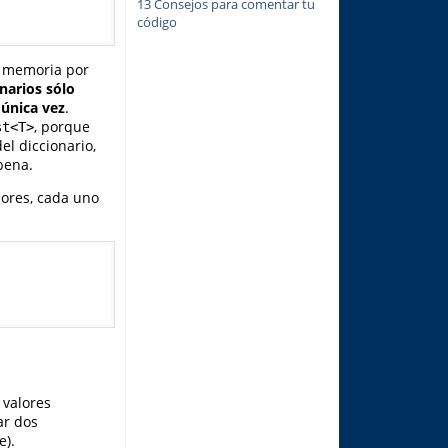
13 Consejos para comentar tu
código
n memoria por
onarios sólo
única vez
.
, porque
st<T>
el diccionario,
pena.
lores, cada uno
 valores
ar dos
e).