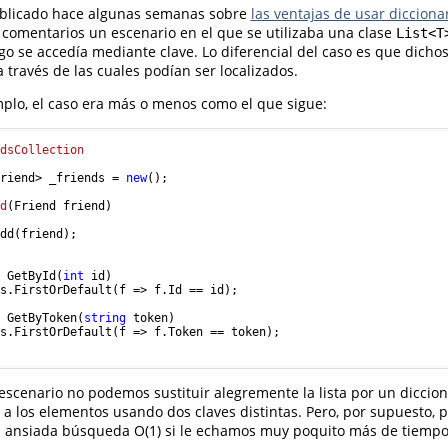
publicado hace algunas semanas sobre
las ventajas de usar dicciona
a comentarios un escenario en el que se utilizaba una clase
List<T
go se accedía mediante clave. Lo diferencial del caso es que dicho
a través de las cuales podían ser localizados.
mplo, el caso era más o menos como el que sigue:
ndsCollection
Friend> _friends = 
new
();

dd
(
Friend friend
)
dd(friend);

? GetById(
int
 id) 

s.FirstOrDefault(f => f.Id == id);

? GetByToken(
string
 token) 

s.FirstOrDefault(f => f.Token == token);

scenario no podemos sustituir alegremente la lista por un diccion
a los elementos usando dos claves distintas. Pero, por supuesto,
a ansiada búsqueda O(1) si le echamos muy poquito más de tiempo