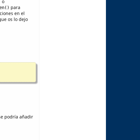
o
)
para
en()
ciones en el
que os lo dejo
se podría añadir