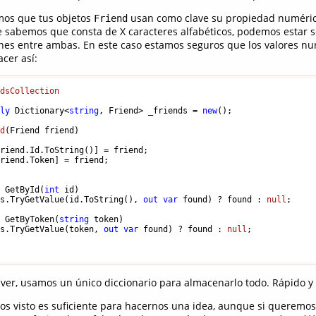
mos que tus objetos
usan como clave su propiedad numéri
Friend
 sabemos que consta de X caracteres alfabéticos, podemos estar 
ones entre ambas. En este caso estamos seguros que los valores nun
cer así:
ndsCollection
nly
 Dictionary<
string
, Friend> _friends = 
new
();

dd
(
Friend friend
)
riend.Id.ToString()] = friend;

riend.Token] = friend;

? GetById(
int
 id) 

ds.TryGetValue(id.ToString(), 
out
var
 found) ? found : 
null
;

? GetByToken(
string
 token) 

ds.TryGetValue(token, 
out
var
 found) ? found : 
null
;

er, usamos un único diccionario para almacenarlo todo. Rápido y 
s visto es suficiente para hacernos una idea, aunque si queremos