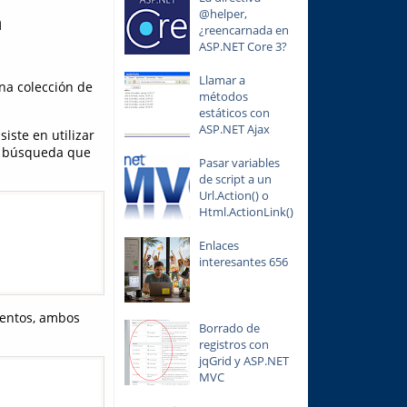
@helper,
n
¿reencarnada en
ASP.NET Core 3?
Llamar a
una colección de
métodos
estáticos con
ASP.NET Ajax
iste en utilizar
de búsqueda que
Pasar variables
de script a un
Url.Action() o
Html.ActionLink()
Enlaces
interesantes 656
mentos, ambos
Borrado de
registros con
jqGrid y ASP.NET
MVC