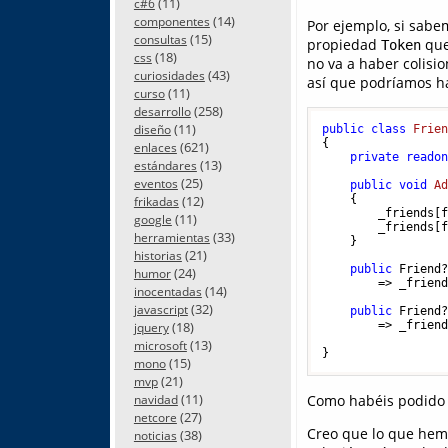
(11)
c#6
(14)
componentes
Por ejemplo, si sabe
(15)
consultas
propiedad
que
Token
(18)
css
no va a haber colisi
(43)
curiosidades
así que podríamos ha
(11)
curso
(258)
desarrollo
(11)
diseño
public
class
Frie
{

(621)
enlaces
private
reado
(13)
estándares
(25)
eventos
public
void
A
(12)
    {

frikadas
        _friends[f
(11)
google
        _friends[f
(33)
herramientas
    }

(21)
historias
public
 Friend
(24)
humor
        => _frien
(14)
inocentadas
(32)
javascript
public
 Friend
(18)
        => _frien
jquery
(13)
microsoft
(15)
mono
(21)
mvp
(11)
Como habéis podido v
navidad
(27)
netcore
Creo que lo que hemo
(38)
noticias