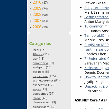
2010
(87)
Steven Giesel
►
Song recommen
2009
(74)
►
Mark Seemann
2008
(90)
►
Getting starte
2007
(83)
Anton Martyni
►
16 common mis
2006
(39)
►
Ali Hamza Ansa
Temporal.IO in
Marek Sirkovsk
Categorías
RunJS: An MCP 
runtime sandbox
(115)
.net
Charles Chen
(11)
10años
(18)
7 Underrated C
ajax
(35)
Saravanan Ma
aniversario
(16)
antispam
Kickstarting yo
(153)
asp.net
Dennis Doome
(125)
aspnetcore
How to use froz
(91)
aspnetcoremvc
Joydip Kanjilal
(179)
aspnetmvc
Unpacking Zip 
(11)
auges
Rick Strahl
(57)
autobombo
(48)
blazor
ASP.NET Core / ASP.
(29)
blazorserver
(30)
blazorwasm