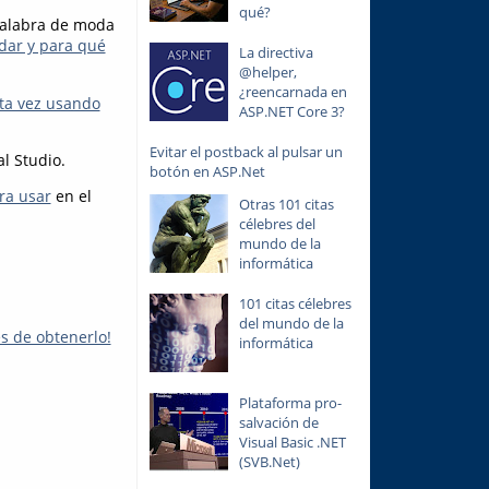
qué?
palabra de moda
dar y para qué
La directiva
@helper,
¿reencarnada en
ta vez usando
ASP.NET Core 3?
Evitar el postback al pulsar un
l Studio.
botón en ASP.Net
ra usar
en el
Otras 101 citas
célebres del
mundo de la
informática
101 citas célebres
del mundo de la
s de obtenerlo!
informática
Plataforma pro-
salvación de
Visual Basic .NET
(SVB.Net)