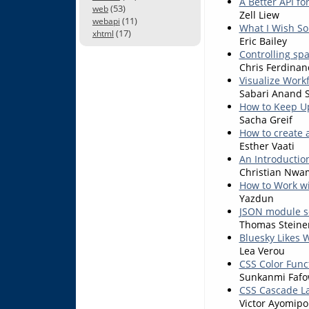
A Better API fo
(53)
web
Zell Liew
(11)
webapi
What I Wish So
(17)
xhtml
Eric Bailey
Controlling sp
Chris Ferdinan
Visualize Workf
Sabari Anand 
How to Keep U
Sacha Greif
How to create 
Esther Vaati
An Introduction
Christian Nw
How to Work wi
Yazdun
JSON module sc
Thomas Steine
Bluesky Likes 
Lea Verou
CSS Color Func
Sunkanmi Fafo
CSS Cascade Lay
Victor Ayomipo