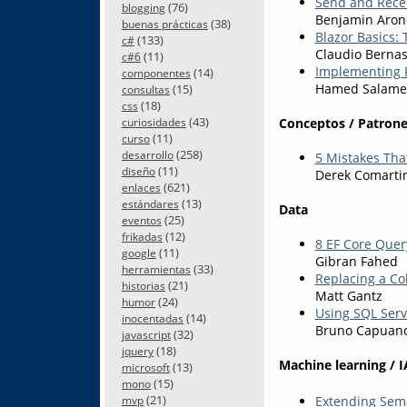
Send and Rece
(76)
blogging
Benjamin Aron
(38)
buenas prácticas
Blazor Basics:
(133)
c#
Claudio Bernas
(11)
c#6
Implementing R
(14)
componentes
Hamed Salam
(15)
consultas
(18)
css
(43)
Conceptos / Patrone
curiosidades
(11)
curso
(258)
desarrollo
5 Mistakes Th
(11)
diseño
Derek Comarti
(621)
enlaces
(13)
estándares
Data
(25)
eventos
(12)
frikadas
8 EF Core Quer
(11)
google
Gibran Fahed
(33)
herramientas
Replacing a Co
(21)
historias
Matt Gantz
(24)
humor
Using SQL Serv
(14)
inocentadas
Bruno Capuan
(32)
javascript
(18)
jquery
Machine learning / I
(13)
microsoft
(15)
mono
(21)
Extending Sem
mvp