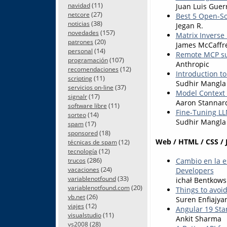
(11)
navidad
Juan Luis Guer
(27)
netcore
Best 5 Open-So
(38)
noticias
Jegan R.
(157)
novedades
Matrix Inverse
(20)
patrones
James McCaffr
(14)
personal
Remote MCP su
(107)
programación
Anthropic
(12)
recomendaciones
Introduction t
(11)
scripting
Sudhir Mangla
(37)
servicios on-line
Model Context 
(17)
signalr
Aaron Stannar
(11)
software libre
Fine-Tuning LL
(14)
sorteo
Sudhir Mangla
(17)
spam
(18)
sponsored
Web / HTML / CSS / 
(12)
técnicas de spam
(12)
tecnología
(286)
Cambio en la e
trucos
(24)
Developers
vacaciones
(33)
variablenotfound
ichał Bentkows
(20)
variablenotfound.com
Things to avoid
(26)
vb.net
Suren Enfiajya
(12)
viajes
Angular 19 Sta
(11)
visualstudio
Ankit Sharma
(28)
vs2008