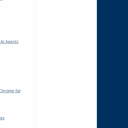
 AI Agents
 Chrome for
les