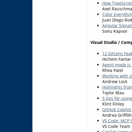
How TypeScript
Axel Rauschma
Color Everythi
Juan Diego Rod
Angular Signal
Sonu Kapoor
Visual Studio / Com
12 GitLens Fea
Hichem Fantar
Agent mode is 
Rhea Patel
Working with st
Andrew Lock
Highlights from
Taylor Blau
5 tips for usin
Klint Finley
GitHub Copilot 
Andrea Griffith
VS Code: MCP S
VS Code Team
Copilot Compar