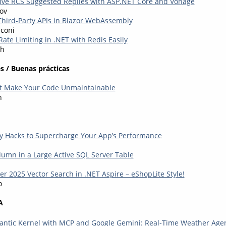
ive RCS Suggested Replies with ASP.NET Core and Vonage
ov
 Third-Party APIs in Blazor WebAssembly
coni
ate Limiting in .NET with Redis Easily
eh
s / Buenas prácticas
at Make Your Code Unmaintainable
n
y Hacks to Supercharge Your App’s Performance
lumn in a Large Active SQL Server Table
er 2025 Vector Search in .NET Aspire – eShopLite Style!
o
A
antic Kernel with MCP and Google Gemini: Real‑Time Weather Age