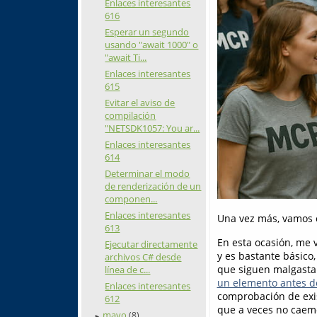
Enlaces interesantes
616
Esperar un segundo
usando "await 1000" o
"await Ti...
Enlaces interesantes
615
Evitar el aviso de
compilación
"NETSDK1057: You ar...
Enlaces interesantes
614
Determinar el modo
de renderización de un
componen...
Enlaces interesantes
Una vez más, vamos c
613
En esta ocasión, me 
Ejecutar directamente
y es bastante básico
archivos C# desde
que siguen malgasta
línea de c...
un elemento antes d
Enlaces interesantes
comprobación de exis
612
que a veces no caem
mayo
(8)
►