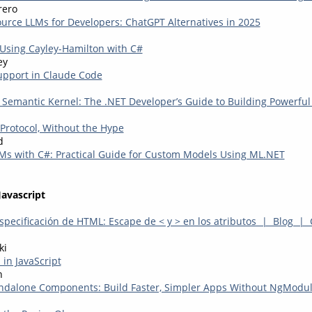
rero
urce LLMs for Developers: ChatGPT Alternatives in 2025
 Using Cayley-Hamilton with C#
ey
pport in Claude Code
o Semantic Kernel: The .NET Developer’s Guide to Building Powerful
Protocol, Without the Hype
d
Ms with C#: Practical Guide for Custom Models Using ML.NET
Javascript
specificación de HTML: Escape de < y > en los atributos | Blog |
ki
 in JavaScript
n
ndalone Components: Build Faster, Simpler Apps Without NgModu