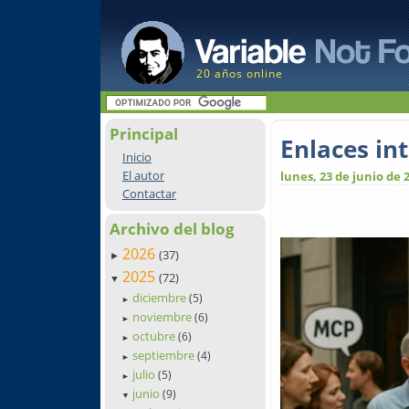
20 años online
Principal
Enlaces in
Inicio
El autor
lunes, 23 de junio de 
Contactar
Archivo del blog
2026
(37)
►
2025
(72)
▼
diciembre
(5)
►
noviembre
(6)
►
octubre
(6)
►
septiembre
(4)
►
julio
(5)
►
junio
(9)
▼