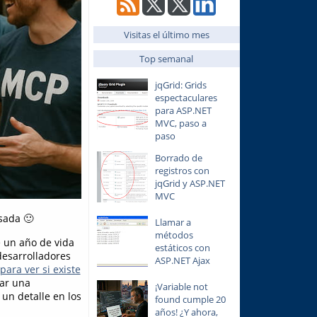
Visitas el último mes
Top semanal
jqGrid: Grids
espectaculares
para ASP.NET
MVC, paso a
paso
Borrado de
registros con
jqGrid y ASP.NET
MVC
sada 🙂
Llamar a
métodos
e un año de vida
estáticos con
desarrolladores
ASP.NET Ajax
ara ver si existe
ar una
¡Variable not
un detalle en los
found cumple 20
años! ¿Y ahora,