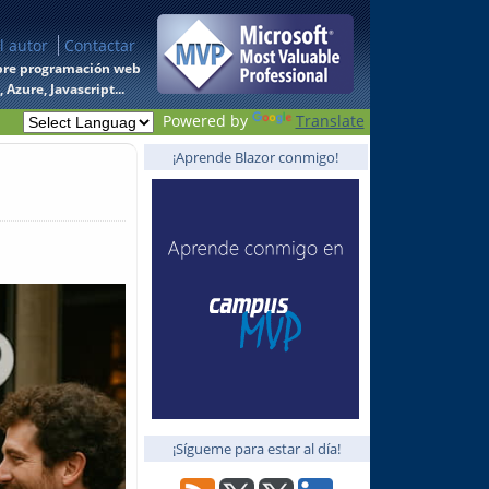
l autor
Contactar
 sobre programación web
Azure, Javascript...
Powered by
Translate
¡Aprende Blazor conmigo!
¡Sígueme para estar al día!