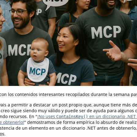
on los contenidos interesantes recopilados durante la semana pa
vais a permitir a destacar un post propio que, aunque tiene más d
, creo sigue siendo muy válido y puede ser de ayuda para algunos 
ndo recursos. En "
¡No uses
en un diccionario .NET p
ContainsKey()
e obtenerlo!
" demostramos de forma empírica lo absurdo de realiz
tencia de un elemento en un diccionario .NET antes de obtenerlo, 
os.