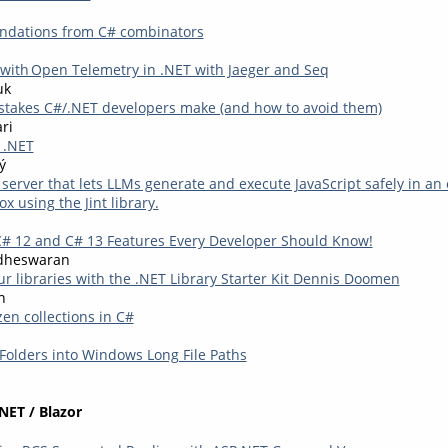
dations from C# combinators
d with Open Telemetry in .NET with Jaeger and Seq
uk
takes C#/.NET developers make (and how to avoid them)
ri
 .NET
ý
server that lets LLMs generate and execute JavaScript safely in 
 using the Jint library.
# 12 and C# 13 Features Every Developer Should Know!
dheswaran
ur libraries with the .NET Library Starter Kit Dennis Doomen
n
en collections in C#
Folders into Windows Long File Paths
NET / Blazor