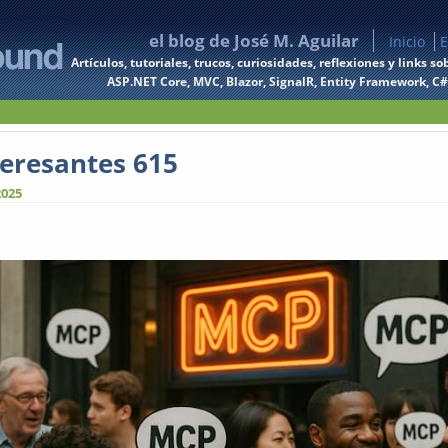
el blog de José M. Aguilar
Inicio
E
Artículos, tutoriales, trucos, curiosidades, reflexiones y links
ASP.NET Core, MVC, Blazor, SignalR, Entity Framework, C#, 
teresantes 615
2025