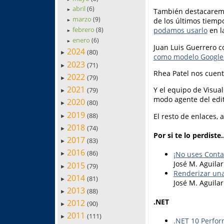
abril
(6)
También destacaremo
►
marzo
(9)
de los últimos tiemp
►
febrero
podamos usarlo
en l
(8)
►
enero
(6)
►
Juan Luis Guerrero 
2024
(80)
►
como modelo Google
2023
(71)
►
Rhea Patel nos cuen
2022
(79)
►
2021
Y el equipo de Visua
(79)
►
modo agente del edito
2020
(80)
►
2019
(88)
El resto de enlaces, 
►
2018
(74)
►
Por si te lo perdiste..
2017
(83)
►
2016
(86)
¡No uses Conta
►
José M. Aguilar
2015
(79)
►
Renderizar una
2014
(81)
►
José M. Aguilar
2013
(88)
►
.NET
2012
(90)
►
2011
(111)
►
.NET 10 Perfor