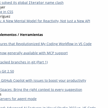
 solved its global
name clash
Iterator
yer
ng in CSS
ríguez
s: A New Mental Model for Reactivity, Not Just a New API
plementos / Herramientas
tures that Revolutionized My Coding Workflow in VS Code
now generally available with MCP support
acked branches in git (Part 1)
 Git 2.50
g GitHub Copilot with issues to boost your productivity
Spaces: Bring the right context to every suggestion
s
ervers for agent mode
ed: Advanced AI Features in Visual Studio 2022 vs. VS Code