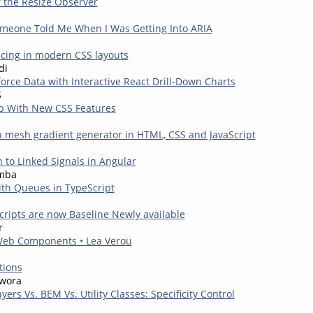
r the Resize Observer
meone Told Me When I Was Getting Into ARIA
acing in modern CSS layouts
di
orce Data with Interactive React Drill-Down Charts
S
p With New CSS Features
a mesh gradient generator in HTML, CSS and JavaScript
 to Linked Signals in Angular
amba
th Queues in TypeScript
ripts are now Baseline Newly available
r
Web Components • Lea Verou
tions
wora
ers Vs. BEM Vs. Utility Classes: Specificity Control