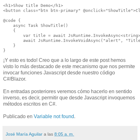
<h1>Show title Demo</h1>

<button class="btn btn-primary" @onclick="ShowTitle">Cl
@code {

    async Task ShowTitle()

    {

        var title = await JsRuntime.InvokeAsync<string>
        await JsRuntime.InvokeVoidAsync("alert", "Title
    }

¡Y esto es todo! Creo que a lo largo de este post hemos
visto lo más destacado de este mecanismo que nos permite
invocar funciones Javascript desde nuestro código
C#/Blazor.
En entradas posteriores veremos cómo hacerlo en sentido
inverso, es decir, permitir que desde Javascript invoquemos
métodos escritos en C#.
Publicado en
Variable not found
.
José María Aguilar
a las
8:05 a. m.