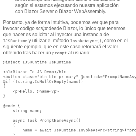
según si estamos ejecutando nuestra aplicación
con Blazor Server o Blazor WebAssembly.
Por tanto, ya de forma intuitiva, podemos ver que para
invocar código
script
desde Blazor, lo único que tenemos
que hacer es solicitar al inyector una instancia de
y utilizar el método
, como en el
IJSRuntime
InvokeAsync()
siguiente ejemplo, que en este caso retornará el valor
obtenido tras hacer un
al usuario:
prompt
@inject IJSRuntime JsRuntime

<h1>Blazor To JS Demo</h1>

<button class="btn btn-primary" @onclick="PromptNameAsy
@if (!string.IsNullOrEmpty(name))

{

    <p>Hello, @name</p>

}

@code {

    string name;

    async Task PromptNameAsync()

    {

        name = await JsRuntime.InvokeAsync<string>("pro
    }
