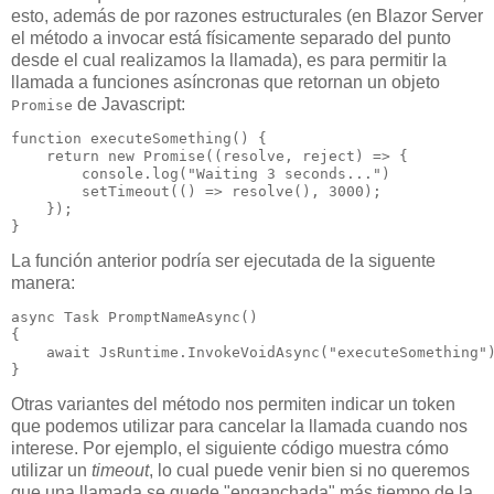
esto, además de por razones estructurales (en Blazor Server
el método a invocar está físicamente separado del punto
desde el cual realizamos la llamada), es para permitir la
llamada a funciones asíncronas que retornan un objeto
de Javascript:
Promise
function executeSomething() {

    return new Promise((resolve, reject) => {

        console.log("Waiting 3 seconds...")

        setTimeout(() => resolve(), 3000);

    });

La función anterior podría ser ejecutada de la siguente
manera:
async Task PromptNameAsync()

{

    await JsRuntime.InvokeVoidAsync("executeSomething")
Otras variantes del método nos permiten indicar un token
que podemos utilizar para cancelar la llamada cuando nos
interese. Por ejemplo, el siguiente código muestra cómo
utilizar un
timeout
, lo cual puede venir bien si no queremos
que una llamada se quede "enganchada" más tiempo de la