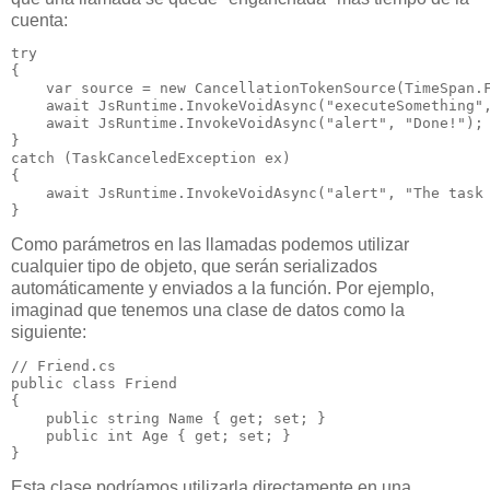
cuenta:
try

{

    var source = new CancellationTokenSource(TimeSpan.F
    await JsRuntime.InvokeVoidAsync("executeSomething",
    await JsRuntime.InvokeVoidAsync("alert", "Done!");

}

catch (TaskCanceledException ex)

{

    await JsRuntime.InvokeVoidAsync("alert", "The task 
Como parámetros en las llamadas podemos utilizar
cualquier tipo de objeto, que serán serializados
automáticamente y enviados a la función. Por ejemplo,
imaginad que tenemos una clase de datos como la
siguiente:
// Friend.cs

public class Friend

{

    public string Name { get; set; }

    public int Age { get; set; }

Esta clase podríamos utilizarla directamente en una