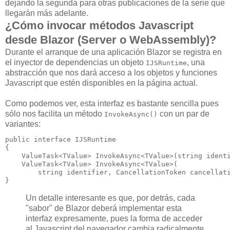
dejando la segunda para otras publicaciones de la serie que
llegarán más adelante.
¿Cómo invocar métodos Javascript
desde Blazor (Server o WebAssembly)?
Durante el arranque de una aplicación Blazor se registra en
el inyector de dependencias un objeto
, una
IJSRuntime
abstracción que nos dará acceso a los objetos y funciones
Javascript que estén disponibles en la página actual.
Como podemos ver, esta interfaz es bastante sencilla pues
sólo nos facilita un método
con un par de
InvokeAsync()
variantes:
public interface IJSRuntime

{

    ValueTask<TValue> InvokeAsync<TValue>(string identi
    ValueTask<TValue> InvokeAsync<TValue>(

        string identifier, CancellationToken cancellati
Un detalle interesante es que, por detrás, cada
"sabor" de Blazor deberá implementar esta
interfaz expresamente, pues la forma de acceder
al Javascript del navegador cambia radicalmente